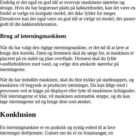
Endelig er det også en god idé at overveje maskinens størrelse og
design. Hvis du har begrænset plads på køkkenbordet, kan det være en
fordel at vælge en kompakt model, der ikke fylder for meget.
Derudover kan det også være en god idé at vælge en model, der passer
godt til din køkkendekoration.
Brug af isterningmaskinen
Når du har valgt den rigtige isterningmaskine, er det tid til at lære at
bruge den korrekt. Først og fremmest skal du sørge for, at maskinen er
placeret på en stabil og plan overflade. Dernæst skal du fylde
vandbeholderen med vand, og vælge den ønskede størrelse på
isterningerne.
Når du har indstillet maskinen, skal du blot trykke på startknappen, og
maskinen vil begynde at producere isterninger. Du kan følge med i
processen ved at kigge på displayet eller lytte til maskinens lydsignaler.
Når isterningerne er klar, vil maskinen automatisk stoppe, og du kan
tage isterningerne ud og bruge dem som ønsket.
Konklusion
En isterningmaskine er en praktisk og nyttig enhed til at lave
isterninger derhjemme. Uanset om du er en festarrangør, en