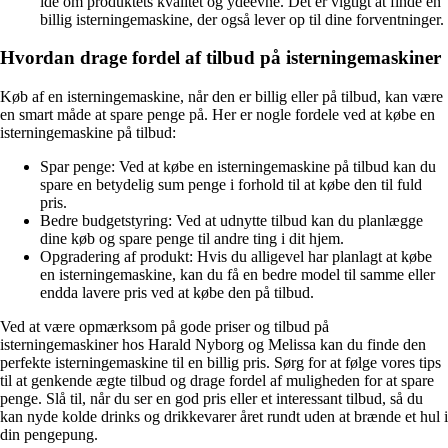
idé om produktets kvalitet og ydeevne. Det er vigtigt at finde en
billig isterningemaskine, der også lever op til dine forventninger.
Hvordan drage fordel af tilbud på isterningemaskiner
Køb af en isterningemaskine, når den er billig eller på tilbud, kan være
en smart måde at spare penge på. Her er nogle fordele ved at købe en
isterningemaskine på tilbud:
Spar penge: Ved at købe en isterningemaskine på tilbud kan du
spare en betydelig sum penge i forhold til at købe den til fuld
pris.
Bedre budgetstyring: Ved at udnytte tilbud kan du planlægge
dine køb og spare penge til andre ting i dit hjem.
Opgradering af produkt: Hvis du alligevel har planlagt at købe
en isterningemaskine, kan du få en bedre model til samme eller
endda lavere pris ved at købe den på tilbud.
Ved at være opmærksom på gode priser og tilbud på
isterningemaskiner hos Harald Nyborg og Melissa kan du finde den
perfekte isterningemaskine til en billig pris. Sørg for at følge vores tips
til at genkende ægte tilbud og drage fordel af muligheden for at spare
penge. Slå til, når du ser en god pris eller et interessant tilbud, så du
kan nyde kolde drinks og drikkevarer året rundt uden at brænde et hul i
din pengepung.