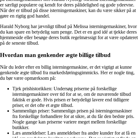
er særligt populære og kendt for deres pålidelighed og gode ydeevne.
Når der er tilbud på disse isterningemaskiner, kan du være sikker på at
gøre en rigtig god handel.
Harald Nyborg har jævnligt tilbud på Melissa isterningemaskiner, hvor
du kan spare en betydelig sum penge. Det er en god idé at tjekke deres
hjemmeside eller besøge deres butik regelmæssigt for at være opdateret
på de seneste tilbud.
Hvordan man genkender ægte billige tilbud
Når du leder efter en billig isterningemaskine, er det vigtigt at kunne
genkende ægte tilbud fra markedsføringsgimmicks. Her er nogle ting,
du bør være opmærksom på:
Tjek prishistorikken: Undersøg priserne på forskellige
isterningemaskiner over tid for at se, om de nuværende tilbud
faktisk er gode. Hvis prisen er betydeligt lavere end tidligere
priser, er det ofte et ægte tilbud.
Sammenlign priser: Sammenlign prisen på isterningemaskiner
fra forskellige forhandlere for at sikre, at du får den bedste pris.
Nogle gange kan priserne variere meget mellem forskellige
butikker.
Læs anmeldelser: Læs anmeldelser fra andre kunder for at få en