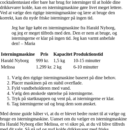
cocktailentusiast eller bare har brug for isterninger til at holde dine
drikkevarer kolde, kan en isterningmaskine gøre livet meget lettere.
Ved at vælge den rigtige isterningmaskine og lære at bruge den
korrekt, kan du nyde friske isterninger på ingen tid.
Jeg har lige købt en isterningmaskine fra Harald Nyborg,
og jeg er meget tilfreds med den. Den er nem at bruge, og
isterningerne er klar på ingen tid. Jeg kan varmt anbefale
den! – Maria
Isterningmaskine
Pris
Kapacitet
Produktionstid
Harald Nyborg
999 kr.
1,5 kg
10-15 minutter
Melissa
1.299 kr.
2 kg
6-10 minutter
Vælg den rigtige isterningmaskine baseret på dine behov.
Placer maskinen på en stabil overflade.
Fyld vandbeholderen med vand.
Vælg den ønskede størrelse på isterningerne.
Tryk på startknappen og vent på, at isterningerne er klar.
Tag isterningerne ud og brug dem som ønsket.
Med denne guide håber vi, at du er blevet bedre rustet til at vælge og
bruge en isterningmaskine. Uanset om du vælger en isterningmaskine
fra Harald Nyborg eller Melissa, er vi sikre på, at du vil blive tilfreds
med dit valg. Så gå ud og nyd kolde drikkevarer med friske