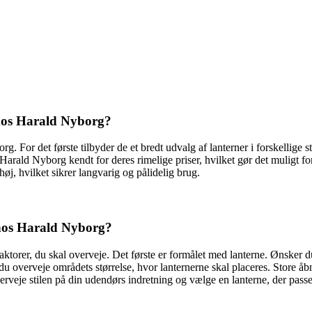
 hos Harald Nyborg?
. For det første tilbyder de et bredt udvalg af lanterner i forskellige st
r Harald Nyborg kendt for deres rimelige priser, hvilket gør det muligt 
øj, hvilket sikrer langvarig og pålidelig brug.
 hos Harald Nyborg?
ktorer, du skal overveje. Det første er formålet med lanterne. Ønsker du
 du overveje områdets størrelse, hvor lanternerne skal placeres. Store å
veje stilen på din udendørs indretning og vælge en lanterne, der passer g