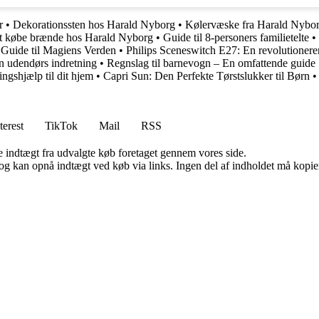
r
•
Dekorationssten hos Harald Nyborg
•
Kølervæske fra Harald Nybor
 at købe brænde hos Harald Nyborg
•
Guide til 8-personers familietelte
•
Guide til Magiens Verden
•
Philips Sceneswitch E27: En revolutionere
in udendørs indretning
•
Regnslag til barnevogn – En omfattende guide
ngshjælp til dit hjem
•
Capri Sun: Den Perfekte Tørstslukker til Børn
terest
TikTok
Mail
RSS
e indtægt fra udvalgte køb foretaget gennem vores side.
og kan opnå indtægt ved køb via links. Ingen del af indholdet må kopiere