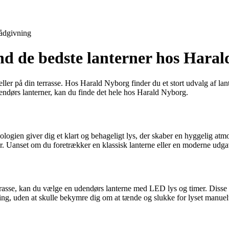
ådgivning
nd de bedste lanterner hos Hara
ller på din terrasse. Hos Harald Nyborg finder du et stort udvalg af lan
dendørs lanterner, kan du finde det hele hos Harald Nyborg.
gien giver dig et klart og behageligt lys, der skaber en hyggelig atmos
ser. Uanset om du foretrækker en klassisk lanterne eller en moderne ud
errasse, kan du vælge en udendørs lanterne med LED lys og timer. Disse la
ng, uden at skulle bekymre dig om at tænde og slukke for lyset manuel