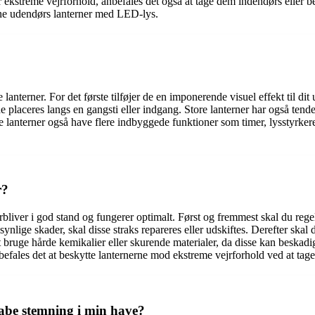
for ekstreme vejrforhold, anbefales det også at tage dem indendørs elle
dine udendørs lanterner med LED-lys.
lanterner. For det første tilføjer de en imponerende visuel effekt til d
placeres langs en gangsti eller indgang. Store lanterner har også tenden
nterner også have flere indbyggede funktioner som timer, lysstyrkeregule
r?
orbliver i god stand og fungerer optimalt. Først og fremmest skal du regelm
 synlige skader, skal disse straks repareres eller udskiftes. Derefter sk
 bruge hårde kemikalier eller skurende materialer, da disse kan beskadi
 anbefales det at beskytte lanternerne mod ekstreme vejrforhold ved at 
kabe stemning i min have?