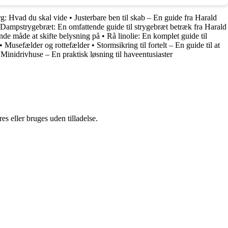
g: Hvad du skal vide
•
Justerbare ben til skab – En guide fra Harald
Dampstrygebræt: En omfattende guide til strygebræt betræk fra Harald
nde måde at skifte belysning på
•
Rå linolie: En komplet guide til
•
Musefælder og rottefælder
•
Stormsikring til fortelt – En guide til at
•
Minidrivhuse – En praktisk løsning til haveentusiaster
s eller bruges uden tilladelse.