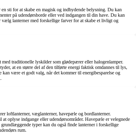
r en sti for at skabe en magisk og indbydende belysning. Du kan
lementer på udendørsborde eller ved indgangen til din have. Du kan
vælg lanterner med forskellige farver for at skabe et livligt og
 med traditionelle lyskilder som glødepærer eller halogenlamper.
er, at en større del af den tilførte energi faktisk omdannes til lys,
 de kan være et godt valg, når det kommer til energibesparelse og
.
er loftlanterner, væglanterner, havepæle og bordlanterner.
 til at oplyse indgange eller udendørsområder. Havepæle er velegnede
se grundlæggende typer kan du også finde lanterner i forskellige
 udendørs rum.