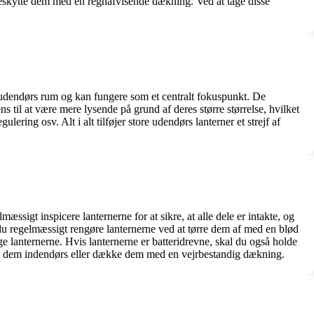
r beskytte dem med en regnafvisende dækning. Ved at tage disse
it udendørs rum og kan fungere som et centralt fokuspunkt. De
s til at være mere lysende på grund af deres større størrelse, hvilket
ring osv. Alt i alt tilføjer store udendørs lanterner et strejf af
æssigt inspicere lanternerne for at sikre, at alle dele er intakte, og
al du regelmæssigt rengøre lanternerne ved at tørre dem af med en blød
ge lanternerne. Hvis lanternerne er batteridrevne, skal du også holde
tage dem indendørs eller dække dem med en vejrbestandig dækning.