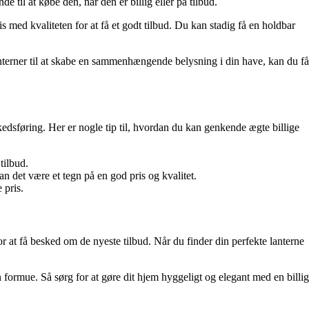
e til at købe den, når den er billig eller på tilbud.
s med kvaliteten for at få et godt tilbud. Du kan stadig få en holdbar
anterner til at skabe en sammenhængende belysning i din have, kan du få
kedsføring. Her er nogle tip til, hvordan du kan genkende ægte billige
tilbud.
n det være et tegn på en god pris og kvalitet.
 pris.
 at få besked om de nyeste tilbud. Når du finder din perfekte lanterne
formue. Så sørg for at gøre dit hjem hyggeligt og elegant med en billig