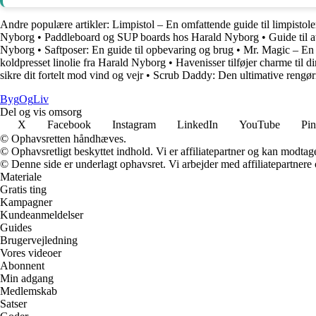
Andre populære artikler:
Limpistol – En omfattende guide til limpistole
Nyborg
•
Paddleboard og SUP boards hos Harald Nyborg
•
Guide til
Nyborg
•
Saftposer: En guide til opbevaring og brug
•
Mr. Magic – En 
koldpresset linolie fra Harald Nyborg
•
Havenisser tilføjer charme til d
sikre dit fortelt mod vind og vejr
•
Scrub Daddy: Den ultimative rengøri
Byg
Og
Liv
Del og vis omsorg
X
Facebook
Instagram
LinkedIn
YouTube
Pin
© Ophavsretten håndhæves.
© Ophavsretligt beskyttet indhold. Vi er affiliatepartner og kan modtag
© Denne side er underlagt ophavsret. Vi arbejder med affiliatepartnere 
Materiale
Gratis ting
Kampagner
Kundeanmeldelser
Guides
Brugervejledning
Vores videoer
Abonnent
Min adgang
Medlemskab
Satser