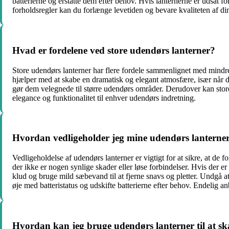
batterierne og erstatte dem efter behov. Hvis lanternerne er udsat 
forholdsregler kan du forlænge levetiden og bevare kvaliteten af ​​
Hvad er fordelene ved store udendørs lanterner?
Store udendørs lanterner har flere fordele sammenlignet med mindre 
hjælper med at skabe en dramatisk og elegant atmosfære, især når de 
gør dem velegnede til større udendørs områder. Derudover kan store la
elegance og funktionalitet til enhver udendørs indretning.
Hvordan vedligeholder jeg mine udendørs lanterne
Vedligeholdelse af udendørs lanterner er vigtigt for at sikre, at de f
der ikke er nogen synlige skader eller løse forbindelser. Hvis der er
klud og bruge mild sæbevand til at fjerne snavs og pletter. Undgå at
øje med batteristatus og udskifte batterierne efter behov. Endelig
Hvordan kan jeg bruge udendørs lanterner til at s