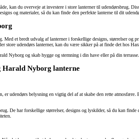
an du overveje at investere i store lanterner til udendørsbrug. Disse lant
esigns og materialer, så du kan finde den perfekte lanterne til dit uden
borg
. Med et bredt udvalg af lanterner i forskellige designs, størrelser og p
ler store udendørs lanterner, kan du være sikker på at finde det hos Ha
arald Nyborg og skab hygge og stemning i din have eller på din terrasse
ig Harald Nyborg lanterne
n, er udendørs belysning en vigtig del af at skabe den rette atmosfære. 
g. De har forskellige størrelser, designs og lyskilder, så du kan finde d
teten.