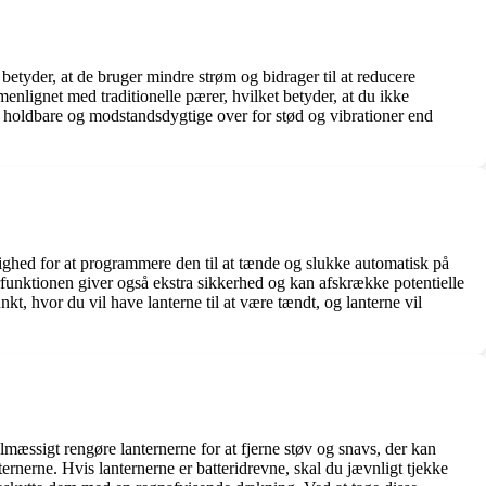
betyder, at de bruger mindre strøm og bidrager til at reducere
lignet med traditionelle pærer, hvilket betyder, at du ikke
re holdbare og modstandsdygtige over for stød og vibrationer end
ighed for at programmere den til at tænde og slukke automatisk på
rfunktionen giver også ekstra sikkerhed og kan afskrække potentielle
kt, hvor du vil have lanterne til at være tændt, og lanterne vil
lmæssigt rengøre lanternerne for at fjerne støv og snavs, der kan
ternerne. Hvis lanternerne er batteridrevne, skal du jævnligt tjekke