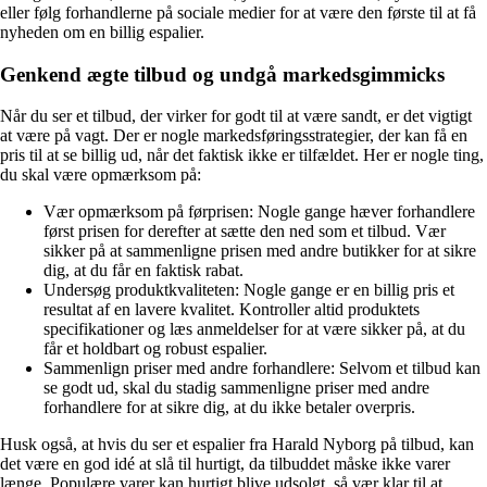
eller følg forhandlerne på sociale medier for at være den første til at få
nyheden om en billig espalier.
Genkend ægte tilbud og undgå markedsgimmicks
Når du ser et tilbud, der virker for godt til at være sandt, er det vigtigt
at være på vagt. Der er nogle markedsføringsstrategier, der kan få en
pris til at se billig ud, når det faktisk ikke er tilfældet. Her er nogle ting,
du skal være opmærksom på:
Vær opmærksom på førprisen: Nogle gange hæver forhandlere
først prisen for derefter at sætte den ned som et tilbud. Vær
sikker på at sammenligne prisen med andre butikker for at sikre
dig, at du får en faktisk rabat.
Undersøg produktkvaliteten: Nogle gange er en billig pris et
resultat af en lavere kvalitet. Kontroller altid produktets
specifikationer og læs anmeldelser for at være sikker på, at du
får et holdbart og robust espalier.
Sammenlign priser med andre forhandlere: Selvom et tilbud kan
se godt ud, skal du stadig sammenligne priser med andre
forhandlere for at sikre dig, at du ikke betaler overpris.
Husk også, at hvis du ser et espalier fra Harald Nyborg på tilbud, kan
det være en god idé at slå til hurtigt, da tilbuddet måske ikke varer
længe. Populære varer kan hurtigt blive udsolgt, så vær klar til at