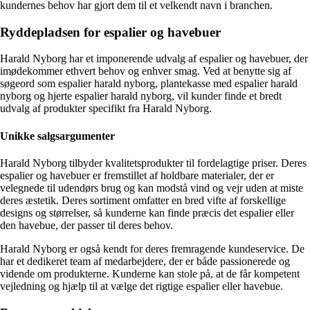
kundernes behov har gjort dem til et velkendt navn i branchen.
Ryddepladsen for espalier og havebuer
Harald Nyborg har et imponerende udvalg af espalier og havebuer, der
imødekommer ethvert behov og enhver smag. Ved at benytte sig af
søgeord som espalier harald nyborg, plantekasse med espalier harald
nyborg og hjerte espalier harald nyborg, vil kunder finde et bredt
udvalg af produkter specifikt fra Harald Nyborg.
Unikke salgsargumenter
Harald Nyborg tilbyder kvalitetsprodukter til fordelagtige priser. Deres
espalier og havebuer er fremstillet af holdbare materialer, der er
velegnede til udendørs brug og kan modstå vind og vejr uden at miste
deres æstetik. Deres sortiment omfatter en bred vifte af forskellige
designs og størrelser, så kunderne kan finde præcis det espalier eller
den havebue, der passer til deres behov.
Harald Nyborg er også kendt for deres fremragende kundeservice. De
har et dedikeret team af medarbejdere, der er både passionerede og
vidende om produkterne. Kunderne kan stole på, at de får kompetent
vejledning og hjælp til at vælge det rigtige espalier eller havebue.