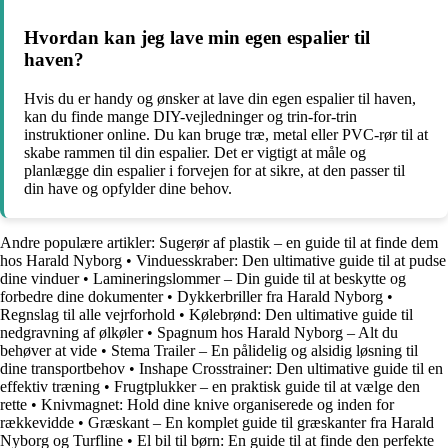
Hvordan kan jeg lave min egen espalier til
haven?
Hvis du er handy og ønsker at lave din egen espalier til haven,
kan du finde mange DIY-vejledninger og trin-for-trin
instruktioner online. Du kan bruge træ, metal eller PVC-rør til at
skabe rammen til din espalier. Det er vigtigt at måle og
planlægge din espalier i forvejen for at sikre, at den passer til
din have og opfylder dine behov.
Andre populære artikler:
Sugerør af plastik – en guide til at finde dem
hos Harald Nyborg
•
Vinduesskraber: Den ultimative guide til at pudse
dine vinduer
•
Lamineringslommer – Din guide til at beskytte og
forbedre dine dokumenter
•
Dykkerbriller fra Harald Nyborg
•
Regnslag til alle vejrforhold
•
Kølebrønd: Den ultimative guide til
nedgravning af ølkøler
•
Spagnum hos Harald Nyborg – Alt du
behøver at vide
•
Stema Trailer – En pålidelig og alsidig løsning til
dine transportbehov
•
Inshape Crosstrainer: Den ultimative guide til en
effektiv træning
•
Frugtplukker – en praktisk guide til at vælge den
rette
•
Knivmagnet: Hold dine knive organiserede og inden for
rækkevidde
•
Græskant – En komplet guide til græskanter fra Harald
Nyborg og Turfline
•
El bil til børn: En guide til at finde den perfekte