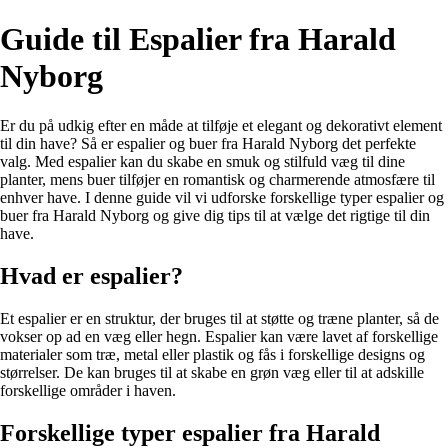
Guide til Espalier fra Harald
Nyborg
Er du på udkig efter en måde at tilføje et elegant og dekorativt element
til din have? Så er espalier og buer fra Harald Nyborg det perfekte
valg. Med espalier kan du skabe en smuk og stilfuld væg til dine
planter, mens buer tilføjer en romantisk og charmerende atmosfære til
enhver have. I denne guide vil vi udforske forskellige typer espalier og
buer fra Harald Nyborg og give dig tips til at vælge det rigtige til din
have.
Hvad er espalier?
Et espalier er en struktur, der bruges til at støtte og træne planter, så de
vokser op ad en væg eller hegn. Espalier kan være lavet af forskellige
materialer som træ, metal eller plastik og fås i forskellige designs og
størrelser. De kan bruges til at skabe en grøn væg eller til at adskille
forskellige områder i haven.
Forskellige typer espalier fra Harald