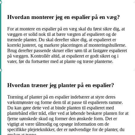
Hvordan monterer jeg en espalier på en væg?
For at montere en espalier på en væg skal du først sikre dig, at
væggen er solid nok til at bære vægten af espalieret og de
trænede planter. Du skal derefter sikre dig, at espalieret er
korrekt justeret, og markere placeringen af monteringshullerne.
Brug derefter passende skruer eller søm til at fastgøre espalieret
på væggen. Kontrollér altid, at espalieret er godt sikret og i
vater, før du fortsætter med at plante og træne planterne.
Hvordan træner jeg planter på en espalier?
Træning af planter på en espalier indebærer at styre deres
vækstmønster og forme dem til at passe til espalierets ramme.
Du kan gøre dette ved at binde planten til espalieret med
plantebånd eller tråd, eller ved at løbende beskære planten for at
fjerne uønskede skud og former den ønskede form. Det er
vigtigt at være tålmodig og opsøge information om de
specifikke plejeteknikker, der er nødvendige for de planter, du
ønsker at træne.