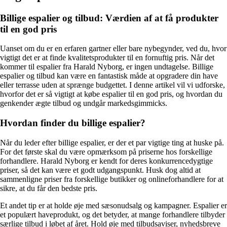
Billige espalier og tilbud: Værdien af at få produkter
til en god pris
Uanset om du er en erfaren gartner eller bare nybegynder, ved du, hvor
vigtigt det er at finde kvalitetsprodukter til en fornuftig pris. Når det
kommer til espalier fra Harald Nyborg, er ingen undtagelse. Billige
espalier og tilbud kan være en fantastisk måde at opgradere din have
eller terrasse uden at sprænge budgettet. I denne artikel vil vi udforske,
hvorfor det er så vigtigt at købe espalier til en god pris, og hvordan du
genkender ægte tilbud og undgår markedsgimmicks.
Hvordan finder du billige espalier?
Når du leder efter billige espalier, er der et par vigtige ting at huske på.
For det første skal du være opmærksom på priserne hos forskellige
forhandlere. Harald Nyborg er kendt for deres konkurrencedygtige
priser, så det kan være et godt udgangspunkt. Husk dog altid at
sammenligne priser fra forskellige butikker og onlineforhandlere for at
sikre, at du får den bedste pris.
Et andet tip er at holde øje med sæsonudsalg og kampagner. Espalier er
et populært haveprodukt, og det betyder, at mange forhandlere tilbyder
særlige tilbud i løbet af året. Hold øje med tilbudsaviser, nyhedsbreve