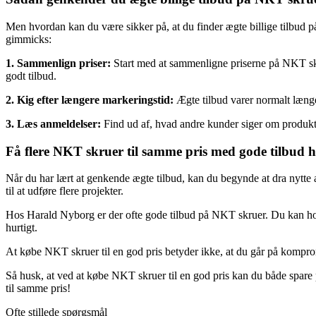
Men hvordan kan du være sikker på, at du finder ægte billige tilbud p
gimmicks:
1. Sammenlign priser:
Start med at sammenligne priserne på NKT skru
godt tilbud.
2. Kig efter længere markeringstid:
Ægte tilbud varer normalt længer
3. Læs anmeldelser:
Find ud af, hvad andre kunder siger om produkter
Få flere NKT skruer til samme pris med gode tilbud
Når du har lært at genkende ægte tilbud, kan du begynde at dra nytte a
til at udføre flere projekter.
Hos Harald Nyborg er der ofte gode tilbud på NKT skruer. Du kan holde
hurtigt.
At købe NKT skruer til en god pris betyder ikke, at du går på komprom
Så husk, at ved at købe NKT skruer til en god pris kan du både spare p
til samme pris!
Ofte stillede spørgsmål