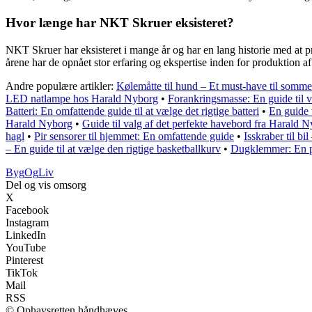
Hvor længe har NKT Skruer eksisteret?
NKT Skruer har eksisteret i mange år og har en lang historie med at
årene har de opnået stor erfaring og ekspertise inden for produktion af s
Andre populære artikler:
Kølemåtte til hund – Et must-have til somm
LED natlampe hos Harald Nyborg
•
Forankringsmasse: En guide til 
Batteri: En omfattende guide til at vælge det rigtige batteri
•
En guide 
Harald Nyborg
•
Guide til valg af det perfekte havebord fra Harald 
hagl
•
Pir sensorer til hjemmet: En omfattende guide
•
Isskraber til b
– En guide til at vælge den rigtige basketballkurv
•
Dugklemmer: En pr
Byg
Og
Liv
Del og vis omsorg
X
Facebook
Instagram
LinkedIn
YouTube
Pinterest
TikTok
Mail
RSS
© Ophavsretten håndhæves.