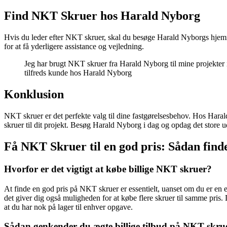
Find NKT Skruer hos Harald Nyborg
Hvis du leder efter NKT skruer, skal du besøge Harald Nyborgs hjemme
for at få yderligere assistance og vejledning.
Jeg har brugt NKT skruer fra Harald Nyborg til mine projekter i å
tilfreds kunde hos Harald Nyborg
Konklusion
NKT skruer er det perfekte valg til dine fastgørelsesbehov. Hos Harald
skruer til dit projekt. Besøg Harald Nyborg i dag og opdag det store 
Få NKT Skruer til en god pris: Sådan find
Hvorfor er det vigtigt at købe billige NKT skruer?
At finde en god pris på NKT skruer er essentielt, uanset om du er en e
det giver dig også muligheden for at købe flere skruer til samme pris. D
at du har nok på lager til enhver opgave.
Sådan genkender du ægte billige tilbud på NKT skr