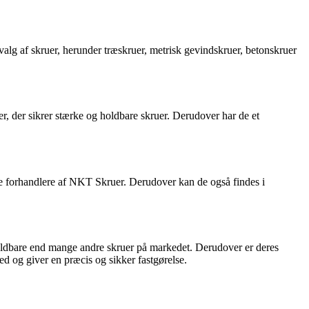
alg af skruer, herunder træskruer, metrisk gevindskruer, betonskruer
, der sikrer stærke og holdbare skruer. Derudover har de et
e forhandlere af NKT Skruer. Derudover kan de også findes i
g holdbare end mange andre skruer på markedet. Derudover er deres
d og giver en præcis og sikker fastgørelse.