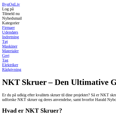
Byg
Og
Liv
Log på
Tilmeld nu
Nyhedsmail
Kategorier
Firmaer
Udendørs
Indretning
Tøj
Maskiner
Materialer
Grej
Tag
Elektriker
Rådgivning
NKT Skruer – Den Ultimative 
Er du på udkig efter kvalitets skruer til dine projekter? Så er NKT s
udforske NKT skruer og deres anvendelse, samt hvorfor Harald Nybor
Hvad er NKT Skruer?