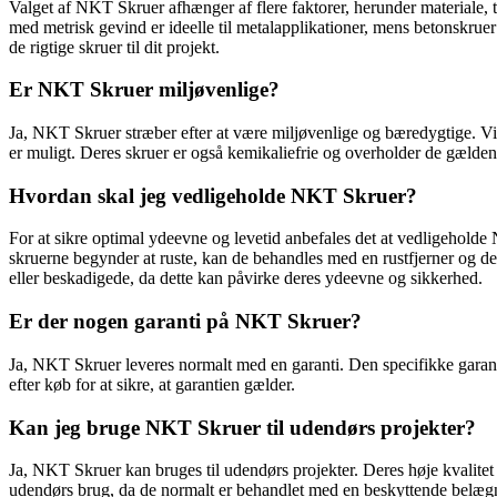
Valget af NKT Skruer afhænger af flere faktorer, herunder materiale, 
med metrisk gevind er ideelle til metalapplikationer, mens betonskruer 
de rigtige skruer til dit projekt.
Er NKT Skruer miljøvenlige?
Ja, NKT Skruer stræber efter at være miljøvenlige og bæredygtige. Vi
er muligt. Deres skruer er også kemikaliefrie og overholder de gælde
Hvordan skal jeg vedligeholde NKT Skruer?
For at sikre optimal ydeevne og levetid anbefales det at vedligeholde
skruerne begynder at ruste, kan de behandles med en rustfjerner og der
eller beskadigede, da dette kan påvirke deres ydeevne og sikkerhed.
Er der nogen garanti på NKT Skruer?
Ja, NKT Skruer leveres normalt med en garanti. Den specifikke garanti
efter køb for at sikre, at garantien gælder.
Kan jeg bruge NKT Skruer til udendørs projekter?
Ja, NKT Skruer kan bruges til udendørs projekter. Deres høje kvalitet
udendørs brug, da de normalt er behandlet med en beskyttende belægni