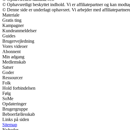
© Ophavsretligt beskyttet indhold. Vi er affiliatepartner og kan modt
© Denne side er underlagt ophavsret. Vi arbejder med affiliatepartnere
Materiale
Gratis ting
Kampagner
Kundeanmeldelser
Guides
Brugervejledning
Vores videoer
Abonnent
Min adgang
Medlemskab
Satser
Goder
Ressourcer
Folk
Hold forbindelsen
Følg
SoMe
Opdateringer
Brugergruppe
Beboerfællesskab
Links på siden
Sitemap
Nyheder