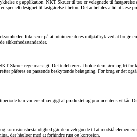
tykkelse og applikation. NKT Skruer til træ er velegnede til fastgørels
er specielt designet til fastgørelse i beton. Det anbefales altid at læse
rksomheden fokuserer på at minimere deres miljøaftryk ved at bruge en
nde sikkerhedsstandarder.
 NKT Skruer regelmæssigt. Det indebærer at holde dem tørre og fri for k
efter påføres en passende beskyttende belægning. Før brug er det også v
periode kan variere afhængigt af produktet og producentens vilkår. Det 
 og korrosionsbestandighed gør dem velegnede til at modstå elementerne. 
ng, der hjælper med at forhindre rust og korrosion.