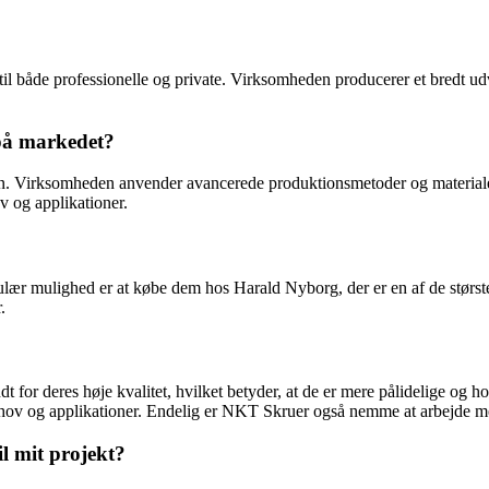
l både professionelle og private. Virksomheden producerer et bredt udv
på markedet?
on. Virksomheden anvender avancerede produktionsmetoder og materialer
v og applikationer.
ær mulighed er at købe dem hos Harald Nyborg, der er en af de størst
.
dt for deres høje kvalitet, hvilket betyder, at de er mere pålidelige o
ehov og applikationer. Endelig er NKT Skruer også nemme at arbejde me
l mit projekt?