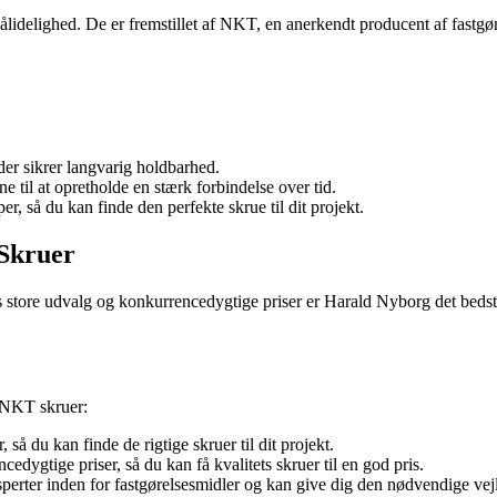
pålidelighed. De er fremstillet af NKT, en anerkendt producent af fastgør
 der sikrer langvarig holdbarhed.
 til at opretholde en stærk forbindelse over tid.
r, så du kan finde den perfekte skrue til dit projekt.
Skruer
store udvalg og konkurrencedygtige priser er Harald Nyborg det bedste
f NKT skruer:
å du kan finde de rigtige skruer til dit projekt.
dygtige priser, så du kan få kvalitets skruer til en god pris.
rter inden for fastgørelsesmidler og kan give dig den nødvendige vejledn