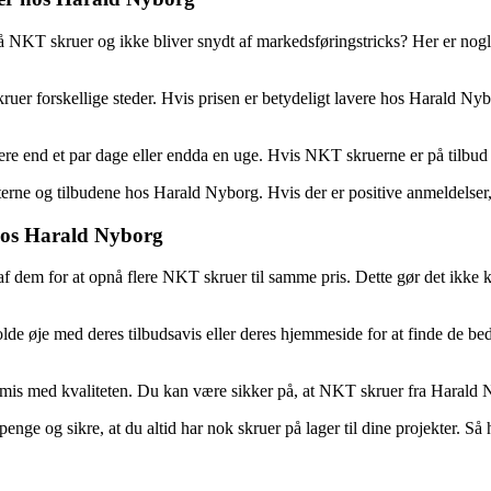
å NKT skruer og ikke bliver snydt af markedsføringstricks? Her er nogle
er forskellige steder. Hvis prisen er betydeligt lavere hos Harald Ny
e end et par dage eller endda en uge. Hvis NKT skruerne er på tilbud i 
ne og tilbudene hos Harald Nyborg. Hvis der er positive anmeldelser, er
 hos Harald Nyborg
f dem for at opnå flere NKT skruer til samme pris. Dette gør det ikke ku
 øje med deres tilbudsavis eller deres hjemmeside for at finde de bedst
is med kvaliteten. Du kan være sikker på, at NKT skruer fra Harald Nyb
enge og sikre, at du altid har nok skruer på lager til dine projekter. S