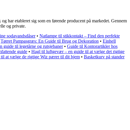
k og har etableret sig som en førende producent på markedet. Gennem
lle og private.
l dine sodavandsdåser
•
Natlampe til stikkontakt – Find den perfekte
•
Tørret Pampasgræs: En Guide til Brug og Dekoration
•
Einhell
 guide til legetårne og rutsjebaner
•
Guide til Kontorartikler hos
mfattende guide
•
Hagl til luftgevær – en guide til at vælge det rigtige
il at vælge de rigtige Wiz pærer til dit hjem
•
Basketkurv på stander