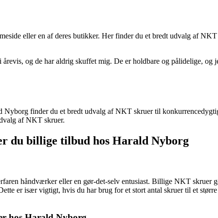
side eller en af deres butikker. Her finder du et bredt udvalg af NKT
revis, og de har aldrig skuffet mig. De er holdbare og pålidelige, og jeg
 Nyborg finder du et bredt udvalg af NKT skruer til konkurrencedygtige p
udvalg af NKT skruer.
er du billige tilbud hos Harald Nyborg
rfaren håndværker eller en gør-det-selv entusiast. Billige NKT skruer g
ette er især vigtigt, hvis du har brug for et stort antal skruer til et s
uer hos Harald Nyborg