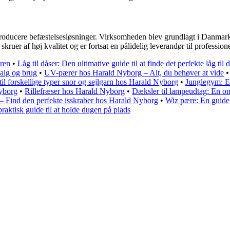
 producere befæstelsesløsninger. Virksomheden blev grundlagt i Danmar
kruer af høj kvalitet og er fortsat en pålidelig leverandør til professione
eren
•
Låg til dåser: Den ultimative guide til at finde det perfekte låg ti
valg og brug
•
UV-pærer hos Harald Nyborg – Alt, du behøver at vide
til forskellige typer snor og sejlgarn hos Harald Nyborg
•
Junglegym: En
Nyborg
•
Rillefræser hos Harald Nyborg
•
Dæksler til lampeudtag: En o
il – Find den perfekte isskraber hos Harald Nyborg
•
Wiz pære: En guide t
aktisk guide til at holde dugen på plads