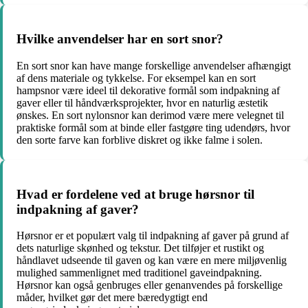
Hvilke anvendelser har en sort snor?
En sort snor kan have mange forskellige anvendelser afhængigt
af dens materiale og tykkelse. For eksempel kan en sort
hampsnor være ideel til dekorative formål som indpakning af
gaver eller til håndværksprojekter, hvor en naturlig æstetik
ønskes. En sort nylonsnor kan derimod være mere velegnet til
praktiske formål som at binde eller fastgøre ting udendørs, hvor
den sorte farve kan forblive diskret og ikke falme i solen.
Hvad er fordelene ved at bruge hørsnor til
indpakning af gaver?
Hørsnor er et populært valg til indpakning af gaver på grund af
dets naturlige skønhed og tekstur. Det tilføjer et rustikt og
håndlavet udseende til gaven og kan være en mere miljøvenlig
mulighed sammenlignet med traditionel gaveindpakning.
Hørsnor kan også genbruges eller genanvendes på forskellige
måder, hvilket gør det mere bæredygtigt end