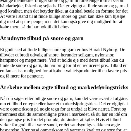
Mange mennesker bruger snore og garn til forskellige formål såsom
håndarbejde, fiskeri og sejlads. Det er vigtigt at finde snore og garn af
god kvalitet, men det betyder ikke, at du skal betale en formue for det.
At være i stand til at finde billige snore og garn kan ikke kun hjælpe
dig med at spare penge, men det kan også give dig mulighed for at
købe mere, så du har nok til dit behov.
At udnytte tilbud på snore og garn
Et godt sted at finde billige snore og garn er hos Harald Nyborg. De
tilbyder et bredt udvalg af snore, herunder sejlgarn, nylonsnor,
hampsnor og meget mere. Ved at holde øje med deres tilbud kan du
finde de snore og garn, du har brug for til en reduceret pris. Tilbud er
en fantastisk mulighed for at købe kvalitetsprodukter til en lavere pris
og få mere for pengene.
At skelne mellem ægte tilbud og markedsføringstricks
Når du søger efter billige snore og garn, kan det være svært at afgøre,
om et tilbud er ægte eller bare et markedsføringstrick. Det er vigtigt at
være opmærksom på nogle tegn for at undgå at blive narret. Først og
fremmest skal du sammenligne priser i markedet, så du har en idé om
den gængse pris for det produkt, du ønsker at købe. Hvis et tilbud
virker for godt til at være sandt, er det sandsynligvis ikke en ægte
besparelse. Vær også opmærksom på varernes kvalitet og sørg for, at