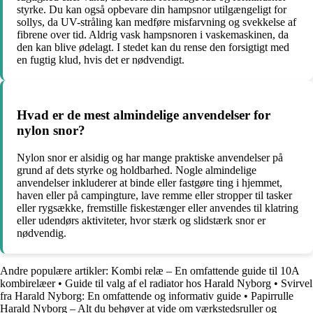
styrke. Du kan også opbevare din hampsnor utilgængeligt for
sollys, da UV-stråling kan medføre misfarvning og svekkelse af
fibrene over tid. Aldrig vask hampsnoren i vaskemaskinen, da
den kan blive ødelagt. I stedet kan du rense den forsigtigt med
en fugtig klud, hvis det er nødvendigt.
Hvad er de mest almindelige anvendelser for
nylon snor?
Nylon snor er alsidig og har mange praktiske anvendelser på
grund af dets styrke og holdbarhed. Nogle almindelige
anvendelser inkluderer at binde eller fastgøre ting i hjemmet,
haven eller på campingture, lave remme eller stropper til tasker
eller rygsække, fremstille fiskestænger eller anvendes til klatring
eller udendørs aktiviteter, hvor stærk og slidstærk snor er
nødvendig.
Andre populære artikler:
Kombi relæ – En omfattende guide til 10A
kombirelæer
•
Guide til valg af el radiator hos Harald Nyborg
•
Svirvel
fra Harald Nyborg: En omfattende og informativ guide
•
Papirrulle
Harald Nyborg – Alt du behøver at vide om værkstedsruller og