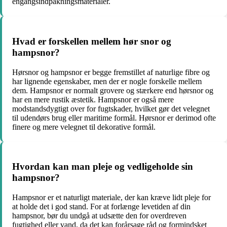
engangsindpakningsmaterialer.
Hvad er forskellen mellem hør snor og
hampsnor?
Hørsnor og hampsnor er begge fremstillet af naturlige fibre og
har lignende egenskaber, men der er nogle forskelle mellem
dem. Hampsnor er normalt grovere og stærkere end hørsnor og
har en mere rustik æstetik. Hampsnor er også mere
modstandsdygtigt over for fugtskader, hvilket gør det velegnet
til udendørs brug eller maritime formål. Hørsnor er derimod ofte
finere og mere velegnet til dekorative formål.
Hvordan kan man pleje og vedligeholde sin
hampsnor?
Hampsnor er et naturligt materiale, der kan kræve lidt pleje for
at holde det i god stand. For at forlænge levetiden af ​​din
hampsnor, bør du undgå at udsætte den for overdreven
fugtighed eller vand, da det kan forårsage råd og formindsket