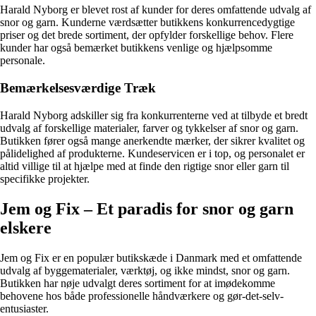
Harald Nyborg er blevet rost af kunder for deres omfattende udvalg af
snor og garn. Kunderne værdsætter butikkens konkurrencedygtige
priser og det brede sortiment, der opfylder forskellige behov. Flere
kunder har også bemærket butikkens venlige og hjælpsomme
personale.
Bemærkelsesværdige Træk
Harald Nyborg adskiller sig fra konkurrenterne ved at tilbyde et bredt
udvalg af forskellige materialer, farver og tykkelser af snor og garn.
Butikken fører også mange anerkendte mærker, der sikrer kvalitet og
pålidelighed af produkterne. Kundeservicen er i top, og personalet er
altid villige til at hjælpe med at finde den rigtige snor eller garn til
specifikke projekter.
Jem og Fix – Et paradis for snor og garn
elskere
Jem og Fix er en populær butikskæde i Danmark med et omfattende
udvalg af byggematerialer, værktøj, og ikke mindst, snor og garn.
Butikken har nøje udvalgt deres sortiment for at imødekomme
behovene hos både professionelle håndværkere og gør-det-selv-
entusiaster.