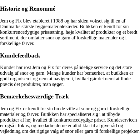
Historie og Renommé
Jem og Fix blev etableret i 1988 og har siden vokset sig til en af
Danmarks største byggematerialekæder. Butikken er kendt for sin
konkurrencedygtige prissætning, høje kvalitet af produkter og et bredt
sortiment, der omfatter snor og garn af forskellige materialer og i
forskellige farver.
Kundefeedback
Kunder har rost Jem og Fix for deres pålidelige service og det store
udvalg af snor og garn. Mange kunder har bemærket, at butikken er
godt organiseret og nem at navigere i, hvilket gør det nemt at finde
præcis det produkter, man søger.
Bemærkelsesværdige Træk
Jem og Fix er kendt for sin brede vifte af snor og garn i forskellige
materialer og farver. Butikken har specialiseret sig i at tilbyde
produkter af høj kvalitet til konkurrencedygtige priser. Kundeservicen
er også i fokus, og medarbejderne er altid klar til at give råd og
vejledning om det rigtige valg af snor eller garn til forskellige projekter.