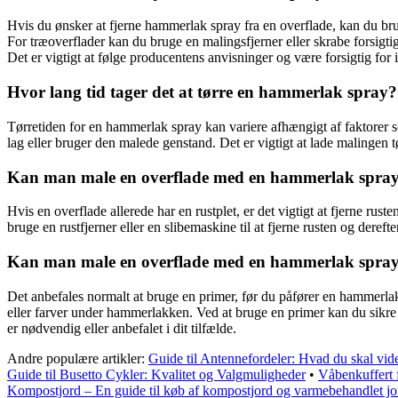
Hvis du ønsker at fjerne hammerlak spray fra en overflade, kan du brug
For træoverflader kan du bruge en malingsfjerner eller skrabe forsigti
Det er vigtigt at følge producentens anvisninger og være forsigtig for
Hvor lang tid tager det at tørre en hammerlak spray?
Tørretiden for en hammerlak spray kan variere afhængigt af faktorer so
lag eller bruger den malede genstand. Det er vigtigt at lade malingen
Kan man male en overflade med en hammerlak spray, d
Hvis en overflade allerede har en rustplet, er det vigtigt at fjerne ru
bruge en rustfjerner eller en slibemaskine til at fjerne rusten og dere
Kan man male en overflade med en hammerlak spray
Det anbefales normalt at bruge en primer, før du påfører en hammerla
eller farver under hammerlakken. Ved at bruge en primer kan du sikre 
er nødvendig eller anbefalet i dit tilfælde.
Andre populære artikler:
Guide til Antennefordeler: Hvad du skal vid
Guide til Busetto Cykler: Kvalitet og Valgmuligheder
•
Våbenkuffert 
Kompostjord – En guide til køb af kompostjord og varmebehandlet jo