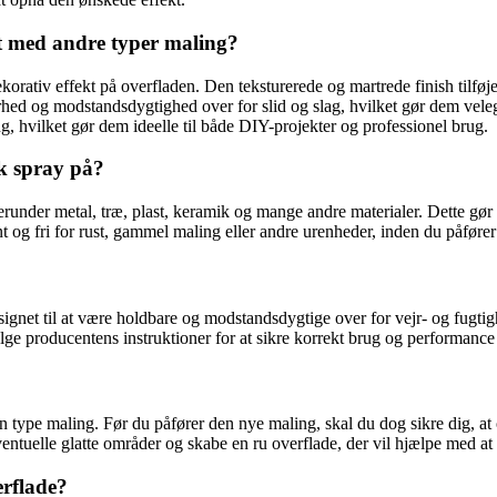
t med andre typer maling?
orativ effekt på overfladen. Den teksturerede og martrede finish tilføje
ed og modstandsdygtighed over for slid og slag, hvilket gør dem velegn
 hvilket gør dem ideelle til både DIY-projekter og professionel brug.
k spray på?
under metal, træ, plast, keramik og mange andre materialer. Dette gør d
nt og fri for rust, gammel maling eller andre urenheder, inden du påføre
gnet til at være holdbare og modstandsdygtige over for vejr- og fugtig
ølge producentens instruktioner for at sikre korrekt brug og performanc
 type maling. Før du påfører den nye maling, skal du dog sikre dig, at 
 eventuelle glatte områder og skabe en ru overflade, der vil hjælpe med 
rflade?