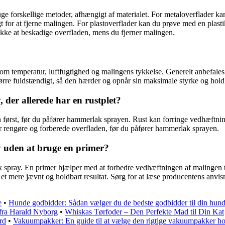
e forskellige metoder, afhængigt af materialet. For metaloverflader kan 
gt for at fjerne malingen. For plastoverflader kan du prøve med en plasti
 ikke at beskadige overfladen, mens du fjerner malingen.
m temperatur, luftfugtighed og malingens tykkelse. Generelt anbefales de
 tørre fuldstændigt, så den hærder og opnår sin maksimale styrke og hol
er allerede har en rustplet?
sten først, før du påfører hammerlak sprayen. Rust kan forringe vedhæftni
fter rengøre og forberede overfladen, før du påfører hammerlak sprayen.
 uden at bruge en primer?
k spray. En primer hjælper med at forbedre vedhæftningen af malingen t
et mere jævnt og holdbart resultat. Sørg for at læse producentens anvi
e
•
Hunde godbidder: Sådan vælger du de bedste godbidder til din hun
fra Harald Nyborg
•
Whiskas Tørfoder – Den Perfekte Mad til Din Kat
rd
•
Vakuumpakker: En guide til at vælge den rigtige vakuumpakker h