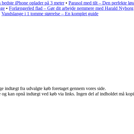
 bedste iPhone oplader på 3 meter
•
Parasol med tilt – Den perfekte løsn
ige
•
Forlængerled flad – Gør dit arbejde nemmere med Harald Nyborg
•
Vandslange i 1 tomme størrelse – En komplet guide
age indtægt fra udvalgte køb foretaget gennem vores side.
 og kan opnå indtægt ved køb via links. Ingen del af indholdet må kopier