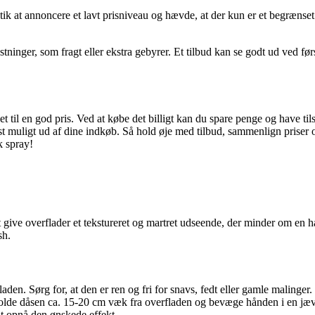
at annoncere et lavt prisniveau og hævde, at der kun er et begrænset an
nger, som fragt eller ekstra gebyrer. Et tilbud kan se godt ud ved før
et til en god pris. Ved at købe det billigt kan du spare penge og have t
t muligt ud af dine indkøb. Så hold øje med tilbud, sammenlign priser 
k spray!
at give overflader et tekstureret og martret udseende, der minder om en
sh.
den. Sørg for, at den er ren og fri for snavs, fedt eller gamle malinger.
holde dåsen ca. 15-20 cm væk fra overfladen og bevæge hånden i en jæ
at opnå den ønskede effekt.