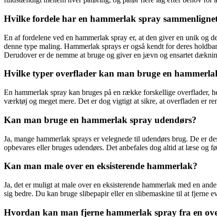
Hvilke fordele har en hammerlak spray sammenligne
En af fordelene ved en hammerlak spray er, at den giver en unik og dek
denne type maling. Hammerlak sprays er også kendt for deres holdbarh
Derudover er de nemme at bruge og giver en jævn og ensartet dækning,
Hvilke typer overflader kan man bruge en hammerla
En hammerlak spray kan bruges på en række forskellige overflader, her
værktøj og meget mere. Det er dog vigtigt at sikre, at overfladen er re
Kan man bruge en hammerlak spray udendørs?
Ja, mange hammerlak sprays er velegnede til udendørs brug. De er desi
opbevares eller bruges udendørs. Det anbefales dog altid at læse og f
Kan man male over en eksisterende hammerlak?
Ja, det er muligt at male over en eksisterende hammerlak med en anden
sig bedre. Du kan bruge slibepapir eller en slibemaskine til at fjerne
Hvordan kan man fjerne hammerlak spray fra en ove