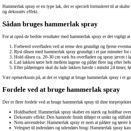
Hammerlak spray er en type lak, der er specielt formuleret til at skabe
og dekorativ effekt.
Sådan bruges hammerlak spray
For at opnå de bedste resultater med hammerlak spray er det vigtigt at f
Forbered overfladen ved at rense den grundigt og fjerne eventu
Ryst dåsen med hammerlak spray grundigt i et par minutter for 
Hold dåsen ca. 20-30 cm væk fra overfladen og spray jævnt i l
Lad lakken tørre helt mellem lagene og påfør flere lag efter beh
Efter påføringen skal du lade lakken hærde i mindst 24 timer, f
Vær opmærksom på, at det er vigtigt at bruge hammerlak spray i et go
Fordele ved at bruge hammerlak spray
Der er flere fordele ved at bruge hammerlak spray til dine træprojekter
Holdbarhed: Hammerlak spray skaber en stærk og holdbar overflad
Dekorativ effekt: Den hamrede finish tilføjer et unikt og stilfuld
Nem anvendelse: Hammerlak spray er nem at påføre og tørrer hurti
Velegnet til indendørs og udendørs brug: Hammerlak spray kan br