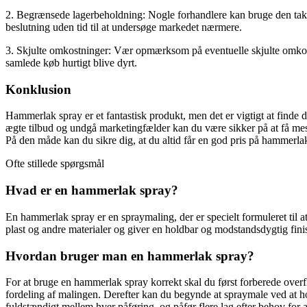
2. Begrænsede lagerbeholdning: Nogle forhandlere kan bruge den taktik 
beslutning uden tid til at undersøge markedet nærmere.
3. Skjulte omkostninger: Vær opmærksom på eventuelle skjulte omkostni
samlede køb hurtigt blive dyrt.
Konklusion
Hammerlak spray er et fantastisk produkt, men det er vigtigt at finde d
ægte tilbud og undgå marketingfælder kan du være sikker på at få mes
På den måde kan du sikre dig, at du altid får en god pris på hammerla
Ofte stillede spørgsmål
Hvad er en hammerlak spray?
En hammerlak spray er en spraymaling, der er specielt formuleret til 
plast og andre materialer og giver en holdbar og modstandsdygtig fini
Hvordan bruger man en hammerlak spray?
For at bruge en hammerlak spray korrekt skal du først forberede overfla
fordeling af malingen. Derefter kan du begynde at spraymale ved at 
fuldstændigt mellem hver påføring, og påfør flere lag efter behov for 