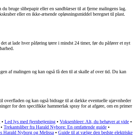
du bruge slibepapir eller en sandblæser til at fjerne malingens lag.
kskraber eller en ikke-ætsende opløsningsmiddel beregnet til plast.
t at lade hver påføring tørre i mindst 24 timer, før du påfører et nyt
dbarhed.
ngen af malingen og kan også få den til at skalle af over tid. Du kan
il overfladen og kan også bidrage til at dække eventuelle ujævnheder
sninger for den specifikke hammerlak spray for at afgøre, om en primer
d
•
Led lys med fjernbetjening
•
Voksenbleer: Alt, du behøver at vide
•
•
Trekantsliber fra Harald Nyborg: En omfattende guide
•
os Harald Nyborg og Melissa
•
Guide til at vælge den bedste elektriske