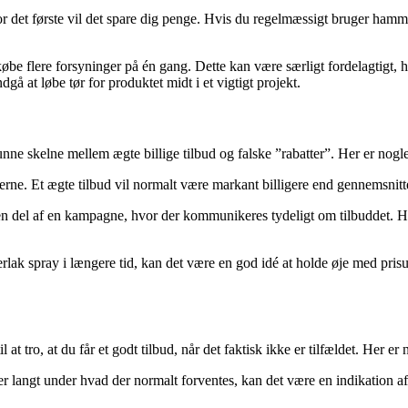
. For det første vil det spare dig penge. Hvis du regelmæssigt bruger ha
be flere forsyninger på én gang. Dette kan være særligt fordelagtigt, hv
å at løbe tør for produktet midt i et vigtigt projekt.
kunne skelne mellem ægte billige tilbud og falske ”rabatter”. Her er nogle
rne. Et ægte tilbud vil normalt være markant billigere end gennemsnitte
 del af en kampagne, hvor der kommunikeres tydeligt om tilbuddet. Hvis
rlak spray i længere tid, kan det være en god idé at holde øje med pris
l at tro, at du får et godt tilbud, når det faktisk ikke er tilfældet. Her
r langt under hvad der normalt forventes, kan det være en indikation af, 