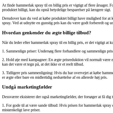
At finde hammerlak spray til en billig pris er vigtigt af flere årsager
produktet billigt, kan du opnå betydelige besparelser på længere sigt.
Derudover kan du ved at købe produktet billigt have mulighed for at kø
spray. Ved at udnytte en gunstig pris kan du være godt forberedt og undg
Hvordan genkender du ægte billige tilbud?
Når du leder efter hammerlak spray til en billig pris, er det vigtigt at 
1. Sammenlign priser: Undersøg flere forhandlere og sammenlign prise
2. Hold øje med kampagner: En ægte prisreduktion vil normalt være en
kan det være et tegn på, at det ikke er et reelt tilbud.
3. Tidligere pris sammenligning: Hvis du har overvejet at købe hamme
er ægte eller bare en midlertidig nedsættelse af en allerede høj pris.
Undgå marketingfælder
Dessværre eksisterer der også marketingfælder, der forsøger at få dig ti
1. For gode til at være sande tilbud: Hvis prisen for hammerlak spray e
mistænkeligt lave priser.