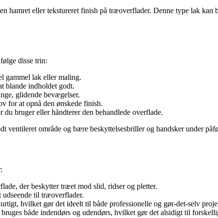
 en hamret eller tekstureret finish på træoverflader. Denne type lak kan 
ølge disse trin:
el gammel lak eller maling.
at blande indholdet godt.
ange, glidende bevægelser.
ov for at opnå den ønskede finish.
ør du bruger eller håndterer den behandlede overflade.
dt ventileret område og bære beskyttelsesbriller og handsker under påf
:
e, der beskytter træet mod slid, ridser og pletter.
t udseende til træoverflader.
gt, hvilket gør det ideelt til både professionelle og gør-det-selv proje
uges både indendørs og udendørs, hvilket gør det alsidigt til forskelli