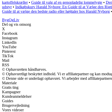
kartoffelskræller
•
Guide til valg af en genopladelig lommelygte
•
Den
udstyr
•
Indkøbskurv Harald Nyborg: En Guide til at Vælge den Rigt
Guide til at vælge den bedste radio eller højttaler hos Harald Nyborg
Byg
Og
Liv
Del og vis omsorg
X
Facebook
Instagram
LinkedIn
YouTube
Pinterest
TikTok
Mail
RSS
© Ophavsretten håndhæves.
© Ophavsretligt beskyttet indhold. Vi er affiliatepartner og kan modt
© Denne side er underlagt ophavsret. Vi arbejder med affiliatepartnere
Materiale
Gratis ting
Kampagner
Kundeanmeldelser
Guides
Brugervejledning
Vores videoer