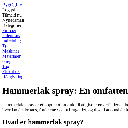
Byg
Og
Liv
Log på
Tilmeld nu
Nyhedsmail
Kategorier
Firmaer
Udendørs
Indretning
Tøj
Maskiner
Materialer
Grej
Tag
Elektriker
Rådgivning
Hammerlak spray: En omfattende
Hammerlak spray er et populært produkt til at give træoverflader en 
hvordan det bruges, fordelene ved at bruge det, og tips til at opnå de be
Hvad er hammerlak spray?