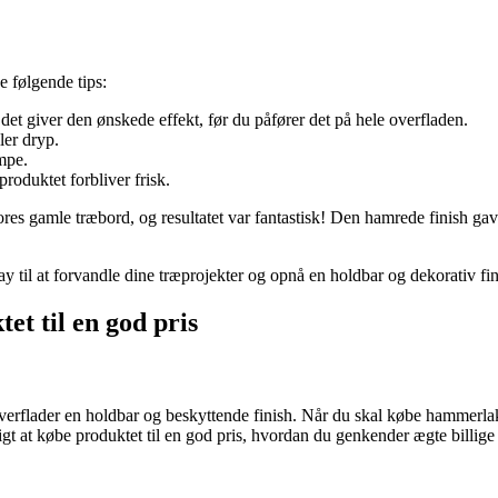
e følgende tips:
at det giver den ønskede effekt, før du påfører det på hele overfladen.
ller dryp.
mpe.
produktet forbliver frisk.
res gamle træbord, og resultatet var fantastisk! Den hamrede finish gav 
y til at forvandle dine træprojekter og opnå en holdbar og dekorativ fin
t til en god pris
erflader en holdbar og beskyttende finish. Når du skal købe hammerlak sp
igtigt at købe produktet til en god pris, hvordan du genkender ægte billi