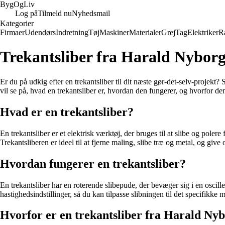
Byg
Og
Liv
Log på
Tilmeld nu
Nyhedsmail
Kategorier
Firmaer
Udendørs
Indretning
Tøj
Maskiner
Materialer
Grej
Tag
Elektriker
R
Trekantsliber fra Harald Nybor
Er du på udkig efter en trekantsliber til dit næste gør-det-selv-projekt
vil se på, hvad en trekantsliber er, hvordan den fungerer, og hvorfor den
Hvad er en trekantsliber?
En trekantsliber er et elektrisk værktøj, der bruges til at slibe og pole
Trekantsliberen er ideel til at fjerne maling, slibe træ og metal, og give 
Hvordan fungerer en trekantsliber?
En trekantsliber har en roterende slibepude, der bevæger sig i en oscille
hastighedsindstillinger, så du kan tilpasse slibningen til det specifikke 
Hvorfor er en trekantsliber fra Harald Nyb