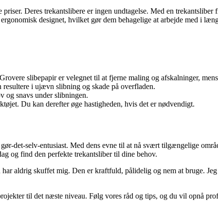
 priser. Deres trekantslibere er ingen undtagelse. Med en trekantsliber 
å ergonomisk designet, hvilket gør dem behagelige at arbejde med i læng
rovere slibepapir er velegnet til at fjerne maling og afskalninger, mens fi
an resultere i ujævn slibning og skade på overfladen.
øv og snavs under slibningen.
rktøjet. Du kan derefter øge hastigheden, hvis det er nødvendigt.
 gør-det-selv-entusiast. Med dens evne til at nå svært tilgængelige områ
g og find den perfekte trekantsliber til dine behov.
 har aldrig skuffet mig. Den er kraftfuld, pålidelig og nem at bruge. Jeg 
jekter til det næste niveau. Følg vores råd og tips, og du vil opnå prof