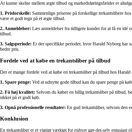
At kunne skelne mellem ægte tilbud og markedsføringsfælder er altafgør
1. Prisforskelle:
Sammenlign priserne på forskellige trekantslibere hos 
være et godt tegn på et ægte tilbud.
2. Anmeldelser:
Læs anmeldelser fra tidligere kunder for at få en idé om
tilbud.
3. Salgsperiode:
Er der specifikke perioder, hvor Harald Nyborg har sal
bedre pris.
Fordele ved at købe en trekantsliber på tilbud
Der er mange fordele ved at købe en trekantsliber på tilbud hos Haral
1. Spare penge:
Ved at udnytte gode tilbud kan du spare penge på købet
2. Få høj kvalitet:
Selvom du køber en billig trekantsliber på tilbud, be
sikker på et godt køb.
3. Opnå professionelle resultater:
En god trekantsliber, selvom den er
Konklusion
En trekantsliber er et vigtigt værktøj for enhver gør-det-selv entusias