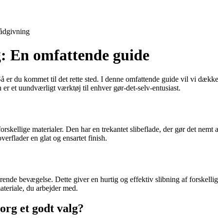
ådgivning
g: En omfattende guide
? Så er du kommet til det rette sted. I denne omfattende guide vil vi dæk
 er et uundværligt værktøj til enhver gør-det-selv-entusiast.
re forskellige materialer. Den har en trekantet slibeflade, der gør det ne
overflader en glat og ensartet finish.
rende bevægelse. Dette giver en hurtig og effektiv slibning af forskellig
materiale, du arbejder med.
org et godt valg?