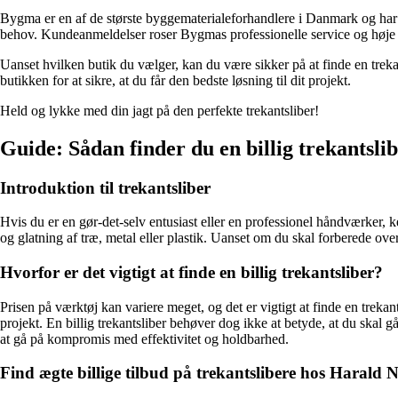
Bygma er en af de største byggematerialeforhandlere i Danmark og har et
behov. Kundeanmeldelser roser Bygmas professionelle service og høje k
Uanset hvilken butik du vælger, kan du være sikker på at finde en treka
butikken for at sikre, at du får den bedste løsning til dit projekt.
Held og lykke med din jagt på den perfekte trekantsliber!
Guide: Sådan finder du en billig trekantsl
Introduktion til trekantsliber
Hvis du er en gør-det-selv entusiast eller en professionel håndværker, k
og glatning af træ, metal eller plastik. Uanset om du skal forberede over
Hvorfor er det vigtigt at finde en billig trekantsliber?
Prisen på værktøj kan variere meget, og det er vigtigt at finde en trekant
projekt. En billig trekantsliber behøver dog ikke at betyde, at du ska
at gå på kompromis med effektivitet og holdbarhed.
Find ægte billige tilbud på trekantslibere hos Harald