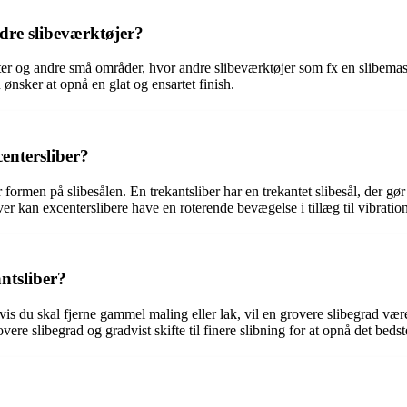
ndre slibeværktøjer?
kanter og andre små områder, hvor andre slibeværktøjer som fx en slibema
ønsker at opnå en glat og ensartet finish.
centersliber?
formen på slibesålen. En trekantsliber har en trekantet slibesål, der gør
er kan excenterslibere have en roterende bevægelse i tillæg til vibration
ntsliber?
is du skal fjerne gammel maling eller lak, vil en grovere slibegrad være 
ere slibegrad og gradvist skifte til finere slibning for at opnå det bedste