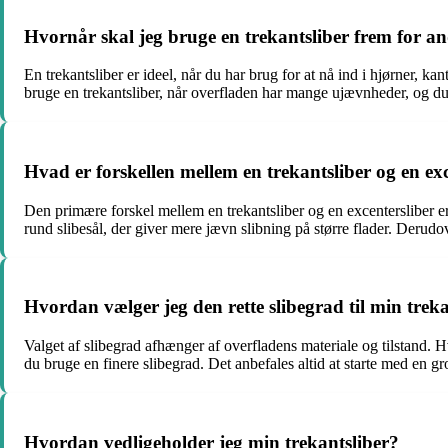
Hvornår skal jeg bruge en trekantsliber frem for a
En trekantsliber er ideel, når du har brug for at nå ind i hjørner, 
bruge en trekantsliber, når overfladen har mange ujævnheder, og du 
Hvad er forskellen mellem en trekantsliber og en ex
Den primære forskel mellem en trekantsliber og en excentersliber er 
rund slibesål, der giver mere jævn slibning på større flader. Derudov
Hvordan vælger jeg den rette slibegrad til min treka
Valget af slibegrad afhænger af overfladens materiale og tilstand. Hv
du bruge en finere slibegrad. Det anbefales altid at starte med en grov
Hvordan vedligeholder jeg min trekantsliber?