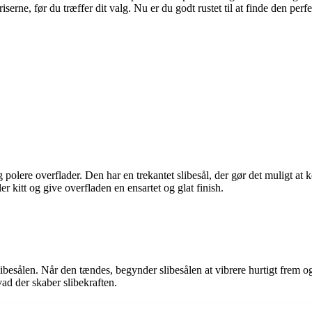
e, før du træffer dit valg. Nu er du godt rustet til at finde den perfekt
 og polere overflader. Den har en trekantet slibesål, der gør det muligt 
r kitt og give overfladen en ensartet og glat finish.
slibesålen. Når den tændes, begynder slibesålen at vibrere hurtigt frem
hvad der skaber slibekraften.