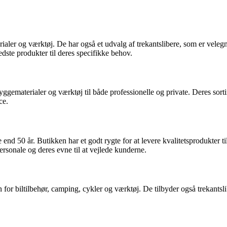
erialer og værktøj. De har også et udvalg af trekantslibere, som er vel
dste produkter til deres specifikke behov.
ggematerialer og værktøj til både professionelle og private. Deres sort
ce.
d 50 år. Butikken har et godt rygte for at levere kvalitetsprodukter til 
rsonale og deres evne til at vejlede kunderne.
n for biltilbehør, camping, cykler og værktøj. De tilbyder også trekant