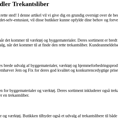
dler Trekantsliber
rette sted! I denne artikel vil vi give dig en grundig oversigt over de be
et-selv-entusiast, vil disse butikker kunne opfylde dine behov og forve
 det kommer til værktøj og byggematerialer. Deres sortiment er bredt 
valg, når det kommer til at finde den rette trekantsliber. Kundeanmelde
s brede udvalg af byggematerialer, værktøj og hjemmeforbedringsprodukt
remhæver Jem og Fix for deres god kvalitet og konkurrencedygtige prise
n for byggematerialer og værktøj. Deres sortiment inkluderer også trek
r en trekantsliber.
g værktøj. Butikken tilbyder også et udvalg af trekantslibere til både 