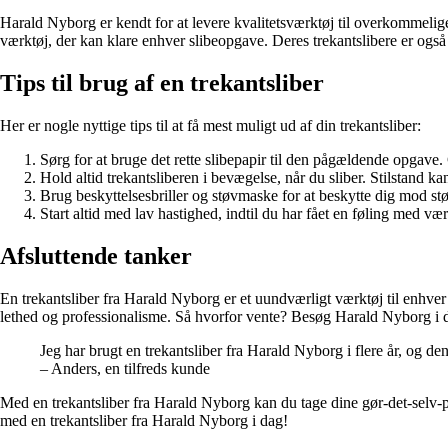
Harald Nyborg er kendt for at levere kvalitetsværktøj til overkommelige
værktøj, der kan klare enhver slibeopgave. Deres trekantslibere er ogs
Tips til brug af en trekantsliber
Her er nogle nyttige tips til at få mest muligt ud af din trekantsliber:
Sørg for at bruge det rette slibepapir til den pågældende opgave. G
Hold altid trekantsliberen i bevægelse, når du sliber. Stilstand k
Brug beskyttelsesbriller og støvmaske for at beskytte dig mod st
Start altid med lav hastighed, indtil du har fået en føling med væ
Afsluttende tanker
En trekantsliber fra Harald Nyborg er et uundværligt værktøj til enhver
lethed og professionalisme. Så hvorfor vente? Besøg Harald Nyborg i da
Jeg har brugt en trekantsliber fra Harald Nyborg i flere år, og den
– Anders, en tilfreds kunde
Med en trekantsliber fra Harald Nyborg kan du tage dine gør-det-selv-pro
med en trekantsliber fra Harald Nyborg i dag!