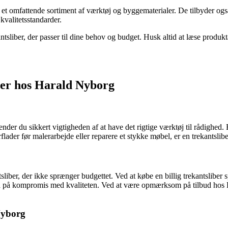
 omfattende sortiment af værktøj og byggematerialer. De tilbyder også et
valitetsstandarder.
ntsliber, der passer til dine behov og budget. Husk altid at læse produ
iber hos Harald Nyborg
ender du sikkert vigtigheden af at have det rigtige værktøj til rådighed.
flader før malerarbejde eller reparere et stykke møbel, er en trekantslibe
sliber, der ikke sprænger budgettet. Ved at købe en billig trekantsliber s
l gå på kompromis med kvaliteten. Ved at være opmærksom på tilbud hos H
 Nyborg