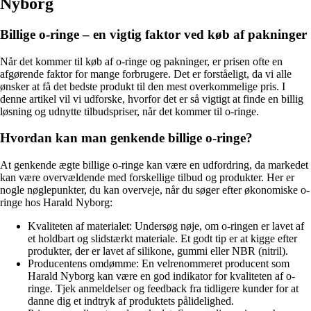
Nyborg
Billige o-ringe – en vigtig faktor ved køb af pakninger
Når det kommer til køb af o-ringe og pakninger, er prisen ofte en
afgørende faktor for mange forbrugere. Det er forståeligt, da vi alle
ønsker at få det bedste produkt til den mest overkommelige pris. I
denne artikel vil vi udforske, hvorfor det er så vigtigt at finde en billig
løsning og udnytte tilbudspriser, når det kommer til o-ringe.
Hvordan kan man genkende billige o-ringe?
At genkende ægte billige o-ringe kan være en udfordring, da markedet
kan være overvældende med forskellige tilbud og produkter. Her er
nogle nøglepunkter, du kan overveje, når du søger efter økonomiske o-
ringe hos Harald Nyborg:
Kvaliteten af materialet: Undersøg nøje, om o-ringen er lavet af
et holdbart og slidstærkt materiale. Et godt tip er at kigge efter
produkter, der er lavet af silikone, gummi eller NBR (nitril).
Producentens omdømme: En velrenommeret producent som
Harald Nyborg kan være en god indikator for kvaliteten af o-
ringe. Tjek anmeldelser og feedback fra tidligere kunder for at
danne dig et indtryk af produktets pålidelighed.