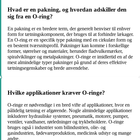
Hvad er en pakning, og hvordan adskiller den
sig fra en O-ring?
En pakning er en bredere term, der generelt henviser til enhver
form for tætningskomponent, der bruges til at forhindre lækager.
En O-ring er en specifik type pakning med en cirkulær form og
en bestemt tværsnitsprofil. Pakninger kan komme i forskellige
former, størrelser og materialer, herunder fladvulkemærker,
spiralviklinger og metalpakninger. O-ringe er imidlertid en af de
mest almindelige typer pakninger på grund af deres effektive
tætningsegenskaber og brede anvendelse.
Hvilke applikationer kræver O-ringe?
O-ringe er nødvendige i en bred vifte af applikationer, hvor en
pålidelig tætning er afgørende. Nogle almindelige applikationer
inkluderer hydrauliske systemer, pneumatik, motorer, pumper,
ventiler, vandhaner, rørledninger og trykbeholdere. O-ringe
bruges også i industrier som bilindustrien, olie- og
gasindustrien, fødevareproduktion, medicinsk udstyr og mange
andre.