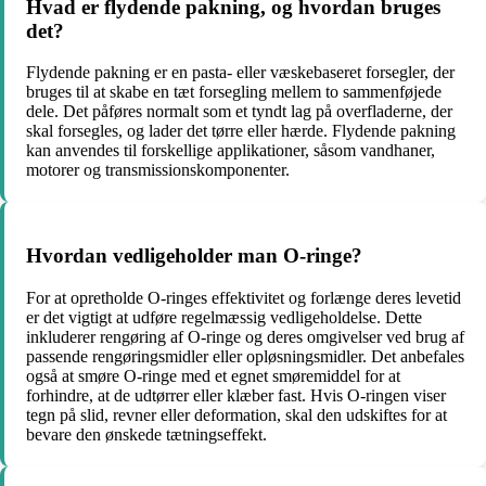
Hvad er flydende pakning, og hvordan bruges
det?
Flydende pakning er en pasta- eller væskebaseret forsegler, der
bruges til at skabe en tæt forsegling mellem to sammenføjede
dele. Det påføres normalt som et tyndt lag på overfladerne, der
skal forsegles, og lader det tørre eller hærde. Flydende pakning
kan anvendes til forskellige applikationer, såsom vandhaner,
motorer og transmissionskomponenter.
Hvordan vedligeholder man O-ringe?
For at opretholde O-ringes effektivitet og forlænge deres levetid
er det vigtigt at udføre regelmæssig vedligeholdelse. Dette
inkluderer rengøring af O-ringe og deres omgivelser ved brug af
passende rengøringsmidler eller opløsningsmidler. Det anbefales
også at smøre O-ringe med et egnet smøremiddel for at
forhindre, at de udtørrer eller klæber fast. Hvis O-ringen viser
tegn på slid, revner eller deformation, skal den udskiftes for at
bevare den ønskede tætningseffekt.