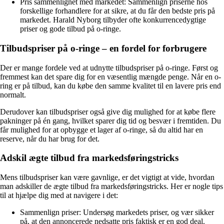
Pris sammenlignet med markedet: Sammenlign priserne hos
forskellige forhandlere for at sikre, at du får den bedste pris på
markedet. Harald Nyborg tilbyder ofte konkurrencedygtige
priser og gode tilbud på o-ringe.
Tilbudspriser på o-ringe – en fordel for forbrugere
Der er mange fordele ved at udnytte tilbudspriser på o-ringe. Først og
fremmest kan det spare dig for en væsentlig mængde penge. Når en o-
ring er på tilbud, kan du købe den samme kvalitet til en lavere pris end
normalt.
Derudover kan tilbudspriser også give dig mulighed for at købe flere
pakninger på én gang, hvilket sparer dig tid og besvær i fremtiden. Du
får mulighed for at opbygge et lager af o-ringe, så du altid har en
reserve, når du har brug for det.
Adskil ægte tilbud fra markedsføringstricks
Mens tilbudspriser kan være gavnlige, er det vigtigt at vide, hvordan
man adskiller de ægte tilbud fra markedsføringstricks. Her er nogle tips
til at hjælpe dig med at navigere i det:
Sammenlign priser: Undersøg markedets priser, og vær sikker
på, at den annoncerede nedsatte pris faktisk er en god deal.