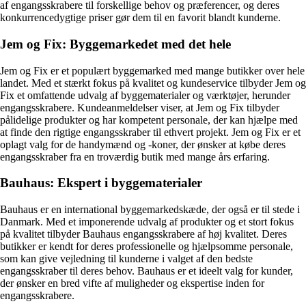
af engangsskrabere til forskellige behov og præferencer, og deres
konkurrencedygtige priser gør dem til en favorit blandt kunderne.
Jem og Fix: Byggemarkedet med det hele
Jem og Fix er et populært byggemarked med mange butikker over hele
landet. Med et stærkt fokus på kvalitet og kundeservice tilbyder Jem og
Fix et omfattende udvalg af byggematerialer og værktøjer, herunder
engangsskrabere. Kundeanmeldelser viser, at Jem og Fix tilbyder
pålidelige produkter og har kompetent personale, der kan hjælpe med
at finde den rigtige engangsskraber til ethvert projekt. Jem og Fix er et
oplagt valg for de handymænd og -koner, der ønsker at købe deres
engangsskraber fra en troværdig butik med mange års erfaring.
Bauhaus: Ekspert i byggematerialer
Bauhaus er en international byggemarkedskæde, der også er til stede i
Danmark. Med et imponerende udvalg af produkter og et stort fokus
på kvalitet tilbyder Bauhaus engangsskrabere af høj kvalitet. Deres
butikker er kendt for deres professionelle og hjælpsomme personale,
som kan give vejledning til kunderne i valget af den bedste
engangsskraber til deres behov. Bauhaus er et ideelt valg for kunder,
der ønsker en bred vifte af muligheder og ekspertise inden for
engangsskrabere.