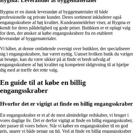
Bygma: Leverandør af byggematerialer
Bygma er en dansk leverandør af byggematerialer til både
professionelle og private kunder. Deres sortiment inkluderer også
engangsskrabere af høj kvalitet. Kundeanmeldelser viser, at Bygma er
kendt for deres pålidelighed og gode priser. Butikken er et oplagt valg
for dem, der ønsker at købe engangsskrabere fra en etableret
leverandør af byggematerialer.
Vi håber, at denne omfattende oversigt over butikker, der specialiserer
sig i engangsskrabere, har været nyttig. Uanset hvilken butik du vælger
at besøge, kan du være sikker på at finde et bredt udvalg af
engangsskrabere af høj kvalitet og kompetent rådgivning til at hjælpe
dig med at træffe det rette valg.
En guide til at købe en billig
engangsskraber
Hvorfor det er vigtigt at finde en billig engangsskraber
En engangsskraber er et af de mest almindelige redskaber, vi bruger i
vores daglige liv. Det er derfor vigtigt at finde en billig engangsskraber,
der passer til vores behov. Når vi køber en engangsskraber til en god
pris, sparer vi både penge og tid. Ved at finde en billig engangsskraber