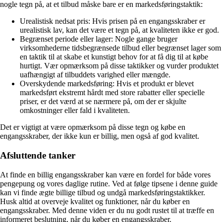
nogle tegn på, at et tilbud måske bare er en markedsføringstaktik:
Urealistisk nedsat pris: Hvis prisen på en engangsskraber er
urealistisk lav, kan det være et tegn på, at kvaliteten ikke er god.
Begrænset periode eller lager: Nogle gange bruger
virksomhederne tidsbegrænsede tilbud eller begrænset lager som
en taktik til at skabe et kunstigt behov for at få dig til at købe
hurtigt. Vær opmærksom på disse taktikker og vurder produktet
uafhængigt af tilbuddets varighed eller mængde.
Overskydende markedsføring: Hvis et produkt er blevet
markedsført ekstremt hårdt med store rabatter eller specielle
priser, er det værd at se nærmere på, om der er skjulte
omkostninger eller fald i kvaliteten.
Det er vigtigt at være opmærksom på disse tegn og købe en
engangsskraber, der ikke kun er billig, men også af god kvalitet.
Afsluttende tanker
At finde en billig engangsskraber kan være en fordel for både vores
pengepung og vores daglige rutine. Ved at følge tipsene i denne guide
kan vi finde ægte billige tilbud og undgå markedsføringstaktikker.
Husk altid at overveje kvalitet og funktioner, når du køber en
engangsskraber. Med denne viden er du nu godt rustet til at træffe en
informeret beslutning, når du køber en engangsskraber.