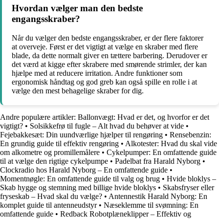
Hvordan vælger man den bedste
engangsskraber?
Når du vælger den bedste engangsskraber, er der flere faktorer
at overveje. Først er det vigtigt at vælge en skraber med flere
blade, da dette normalt giver en tættere barbering. Derudover er
det værd at kigge efter skrabere med smørende strimler, der kan
hjælpe med at reducere irritation. Andre funktioner som
ergonomisk håndtag og god greb kan også spille en rolle i at
vælge den mest behagelige skraber for dig.
Andre populære artikler:
Ballonvægt: Hvad er det, og hvorfor er det
vigtigt?
•
Solsikkefrø til fugle – Alt hvad du behøver at vide
•
Fejebakkesæt: Din uundværlige hjælper til rengøring
•
Rensebenzin:
En grundig guide til effektiv rengøring
•
Alkotester: Hvad du skal vide
om alkometre og promillemålere
•
Cykelpumper: En omfattende guide
til at vælge den rigtige cykelpumpe
•
Padelbat fra Harald Nyborg
•
Clockradio hos Harald Nyborg – En omfattende guide
•
Momentnøgle: En omfattende guide til valg og brug
•
Hvide bloklys –
Skab hygge og stemning med billige hvide bloklys
•
Skabsfryser eller
fryseskab – Hvad skal du vælge?
•
Antennestik Harald Nyborg: En
komplet guide til antenneudstyr
•
Næseklemme til svømning: En
omfattende guide
•
Redback Robotplæneklipper – Effektiv og