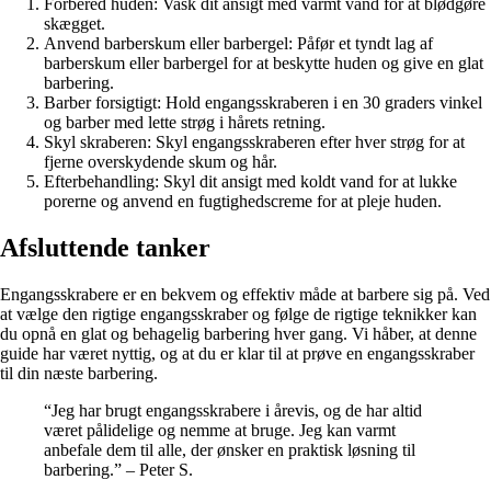
Forbered huden: Vask dit ansigt med varmt vand for at blødgøre
skægget.
Anvend barberskum eller barbergel: Påfør et tyndt lag af
barberskum eller barbergel for at beskytte huden og give en glat
barbering.
Barber forsigtigt: Hold engangsskraberen i en 30 graders vinkel
og barber med lette strøg i hårets retning.
Skyl skraberen: Skyl engangsskraberen efter hver strøg for at
fjerne overskydende skum og hår.
Efterbehandling: Skyl dit ansigt med koldt vand for at lukke
porerne og anvend en fugtighedscreme for at pleje huden.
Afsluttende tanker
Engangsskrabere er en bekvem og effektiv måde at barbere sig på. Ved
at vælge den rigtige engangsskraber og følge de rigtige teknikker kan
du opnå en glat og behagelig barbering hver gang. Vi håber, at denne
guide har været nyttig, og at du er klar til at prøve en engangsskraber
til din næste barbering.
“Jeg har brugt engangsskrabere i årevis, og de har altid
været pålidelige og nemme at bruge. Jeg kan varmt
anbefale dem til alle, der ønsker en praktisk løsning til
barbering.” – Peter S.