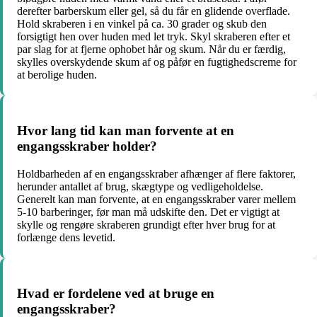
derefter barberskum eller gel, så du får en glidende overflade.
Hold skraberen i en vinkel på ca. 30 grader og skub den
forsigtigt hen over huden med let tryk. Skyl skraberen efter et
par slag for at fjerne ophobet hår og skum. Når du er færdig,
skylles overskydende skum af og påfør en fugtighedscreme for
at berolige huden.
Hvor lang tid kan man forvente at en
engangsskraber holder?
Holdbarheden af en engangsskraber afhænger af flere faktorer,
herunder antallet af brug, skægtype og vedligeholdelse.
Generelt kan man forvente, at en engangsskraber varer mellem
5-10 barberinger, før man må udskifte den. Det er vigtigt at
skylle og rengøre skraberen grundigt efter hver brug for at
forlænge dens levetid.
Hvad er fordelene ved at bruge en
engangsskraber?