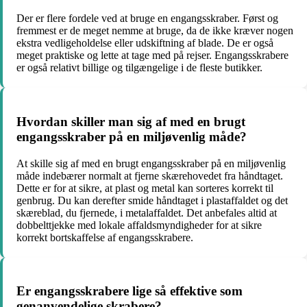
Der er flere fordele ved at bruge en engangsskraber. Først og
fremmest er de meget nemme at bruge, da de ikke kræver nogen
ekstra vedligeholdelse eller udskiftning af blade. De er også
meget praktiske og lette at tage med på rejser. Engangsskrabere
er også relativt billige og tilgængelige i de fleste butikker.
Hvordan skiller man sig af med en brugt
engangsskraber på en miljøvenlig måde?
At skille sig af med en brugt engangsskraber på en miljøvenlig
måde indebærer normalt at fjerne skærehovedet fra håndtaget.
Dette er for at sikre, at plast og metal kan sorteres korrekt til
genbrug. Du kan derefter smide håndtaget i plastaffaldet og det
skæreblad, du fjernede, i metalaffaldet. Det anbefales altid at
dobbelttjekke med lokale affaldsmyndigheder for at sikre
korrekt bortskaffelse af engangsskrabere.
Er engangsskrabere lige så effektive som
genanvendelige skrabere?