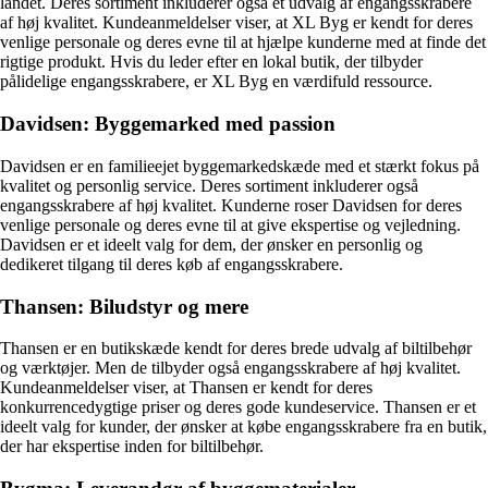
landet. Deres sortiment inkluderer også et udvalg af engangsskrabere
af høj kvalitet. Kundeanmeldelser viser, at XL Byg er kendt for deres
venlige personale og deres evne til at hjælpe kunderne med at finde det
rigtige produkt. Hvis du leder efter en lokal butik, der tilbyder
pålidelige engangsskrabere, er XL Byg en værdifuld ressource.
Davidsen: Byggemarked med passion
Davidsen er en familieejet byggemarkedskæde med et stærkt fokus på
kvalitet og personlig service. Deres sortiment inkluderer også
engangsskrabere af høj kvalitet. Kunderne roser Davidsen for deres
venlige personale og deres evne til at give ekspertise og vejledning.
Davidsen er et ideelt valg for dem, der ønsker en personlig og
dedikeret tilgang til deres køb af engangsskrabere.
Thansen: Biludstyr og mere
Thansen er en butikskæde kendt for deres brede udvalg af biltilbehør
og værktøjer. Men de tilbyder også engangsskrabere af høj kvalitet.
Kundeanmeldelser viser, at Thansen er kendt for deres
konkurrencedygtige priser og deres gode kundeservice. Thansen er et
ideelt valg for kunder, der ønsker at købe engangsskrabere fra en butik,
der har ekspertise inden for biltilbehør.