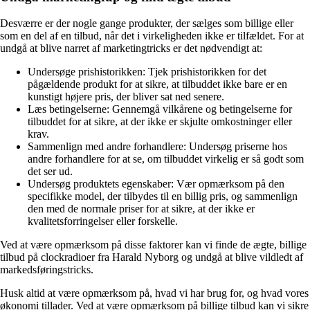
Desværre er der nogle gange produkter, der sælges som billige eller
som en del af en tilbud, når det i virkeligheden ikke er tilfældet. For at
undgå at blive narret af marketingtricks er det nødvendigt at:
Undersøge prishistorikken: Tjek prishistorikken for det
pågældende produkt for at sikre, at tilbuddet ikke bare er en
kunstigt højere pris, der bliver sat ned senere.
Læs betingelserne: Gennemgå vilkårene og betingelserne for
tilbuddet for at sikre, at der ikke er skjulte omkostninger eller
krav.
Sammenlign med andre forhandlere: Undersøg priserne hos
andre forhandlere for at se, om tilbuddet virkelig er så godt som
det ser ud.
Undersøg produktets egenskaber: Vær opmærksom på den
specifikke model, der tilbydes til en billig pris, og sammenlign
den med de normale priser for at sikre, at der ikke er
kvalitetsforringelser eller forskelle.
Ved at være opmærksom på disse faktorer kan vi finde de ægte, billige
tilbud på clockradioer fra Harald Nyborg og undgå at blive vildledt af
markedsføringstricks.
Husk altid at være opmærksom på, hvad vi har brug for, og hvad vores
økonomi tillader. Ved at være opmærksom på billige tilbud kan vi sikre