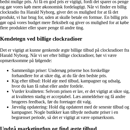
bedst mulige pris. At få en god pris er vigtigt, fordi det sparer os penge
og gør vores køb mere økonomisk fordelagtigt. Når vi finder en billig
clockradio fra Harald Nyborg, giver det os mulighed for at få det
produkt, vi har brug for, uden at skulle betale en formue. En billig pris
gør også vores budget mere fleksibelt og giver os mulighed for at købe
flere produkter eller spare penge til andre ting.
Kendetegn ved billige clockradioer
Det er vigtigt at kunne genkende ægte billige tilbud på clockradioer fra
Harald Nyborg. Når vi ser efter billige clockradioer, bør vi være
opmærksomme på følgende:
Sammenlign priser: Undersøg priserne hos forskellige
forhandlere for at sikre dig, at du får den bedste pris.
Kig efter tilbud: Hold øje med tilbud, kampagner og udsalg,
hvor du kan få rabat eller andre fordele.
Vurder kvaliteten: Selvom prisen er lav, er det vigtigt at sikre sig,
at kvaliteten stadig er acceptabel. Læs anmeldelser og få andre
brugeres feedback, før du foretager dit valg.
Jævnlig opdatering: Hold dig opdateret med de seneste tilbud og
kampagner. Nogle butikker kan tilbyde nedsatte priser i en
begrænset periode, så det er vigtigt at være opmærksom.
Undgå marketingfup og find ægte tilbud