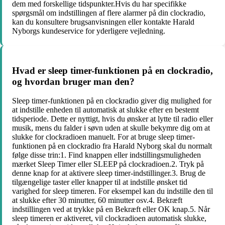
dem med forskellige tidspunkter.Hvis du har specifikke
spørgsmål om indstillingen af flere alarmer på din clockradio,
kan du konsultere brugsanvisningen eller kontakte Harald
Nyborgs kundeservice for yderligere vejledning.
Hvad er sleep timer-funktionen på en clockradio,
og hvordan bruger man den?
Sleep timer-funktionen på en clockradio giver dig mulighed for
at indstille enheden til automatisk at slukke efter en bestemt
tidsperiode. Dette er nyttigt, hvis du ønsker at lytte til radio eller
musik, mens du falder i søvn uden at skulle bekymre dig om at
slukke for clockradioen manuelt. For at bruge sleep timer-
funktionen på en clockradio fra Harald Nyborg skal du normalt
følge disse trin:1. Find knappen eller indstillingsmuligheden
mærket Sleep Timer eller SLEEP på clockradioen.2. Tryk på
denne knap for at aktivere sleep timer-indstillinger.3. Brug de
tilgængelige taster eller knapper til at indstille ønsket tid
varighed for sleep timeren. For eksempel kan du indstille den til
at slukke efter 30 minutter, 60 minutter osv.4. Bekræft
indstillingen ved at trykke på en Bekræft eller OK knap.5. Når
sleep timeren er aktiveret, vil clockradioen automatisk slukke,