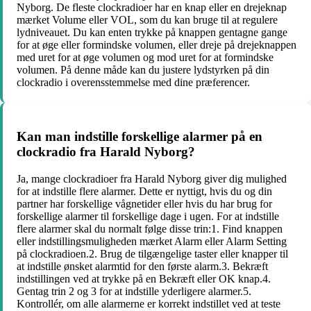
Nyborg. De fleste clockradioer har en knap eller en drejeknap
mærket Volume eller VOL, som du kan bruge til at regulere
lydniveauet. Du kan enten trykke på knappen gentagne gange
for at øge eller formindske volumen, eller dreje på drejeknappen
med uret for at øge volumen og mod uret for at formindske
volumen. På denne måde kan du justere lydstyrken på din
clockradio i overensstemmelse med dine præferencer.
Kan man indstille forskellige alarmer på en
clockradio fra Harald Nyborg?
Ja, mange clockradioer fra Harald Nyborg giver dig mulighed
for at indstille flere alarmer. Dette er nyttigt, hvis du og din
partner har forskellige vågnetider eller hvis du har brug for
forskellige alarmer til forskellige dage i ugen. For at indstille
flere alarmer skal du normalt følge disse trin:1. Find knappen
eller indstillingsmuligheden mærket Alarm eller Alarm Setting
på clockradioen.2. Brug de tilgængelige taster eller knapper til
at indstille ønsket alarmtid for den første alarm.3. Bekræft
indstillingen ved at trykke på en Bekræft eller OK knap.4.
Gentag trin 2 og 3 for at indstille yderligere alarmer.5.
Kontrollér, om alle alarmerne er korrekt indstillet ved at teste