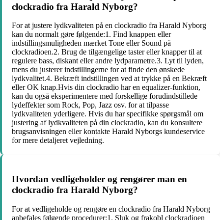
clockradio fra Harald Nyborg?
For at justere lydkvaliteten på en clockradio fra Harald Nyborg
kan du normalt gøre følgende:1. Find knappen eller
indstillingsmuligheden mærket Tone eller Sound på
clockradioen.2. Brug de tilgængelige taster eller knapper til at
regulere bass, diskant eller andre lydparametre.3. Lyt til lyden,
mens du justerer indstillingerne for at finde den ønskede
lydkvalitet.4. Bekræft indstillingen ved at trykke på en Bekræft
eller OK knap.Hvis din clockradio har en equalizer-funktion,
kan du også eksperimentere med forskellige forudindstillede
lydeffekter som Rock, Pop, Jazz osv. for at tilpasse
lydkvaliteten yderligere. Hvis du har specifikke spørgsmål om
justering af lydkvaliteten på din clockradio, kan du konsultere
brugsanvisningen eller kontakte Harald Nyborgs kundeservice
for mere detaljeret vejledning.
Hvordan vedligeholder og rengører man en
clockradio fra Harald Nyborg?
For at vedligeholde og rengøre en clockradio fra Harald Nyborg
anbefales følgende procedurer:1. Sluk og frakobl clockradioen