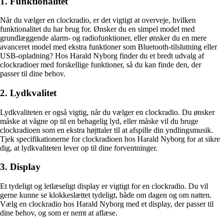
1. Funktionalitet
Når du vælger en clockradio, er det vigtigt at overveje, hvilken
funktionalitet du har brug for. Ønsker du en simpel model med
grundlæggende alarm- og radiofunktioner, eller ønsker du en mere
avanceret model med ekstra funktioner som Bluetooth-tilslutning eller
USB-opladning? Hos Harald Nyborg finder du et bredt udvalg af
clockradioer med forskellige funktioner, så du kan finde den, der
passer til dine behov.
2. Lydkvalitet
Lydkvaliteten er også vigtig, når du vælger en clockradio. Du ønsker
måske at vågne op til en behagelig lyd, eller måske vil du bruge
clockradioen som en ekstra højttaler til at afspille din yndlingsmusik.
Tjek specifikationerne for clockradioen hos Harald Nyborg for at sikre
dig, at lydkvaliteten lever op til dine forventninger.
3. Display
Et tydeligt og letlæseligt display er vigtigt for en clockradio. Du vil
gerne kunne se klokkeslættet tydeligt, både om dagen og om natten.
Vælg en clockradio hos Harald Nyborg med et display, der passer til
dine behov, og som er nemt at aflæse.