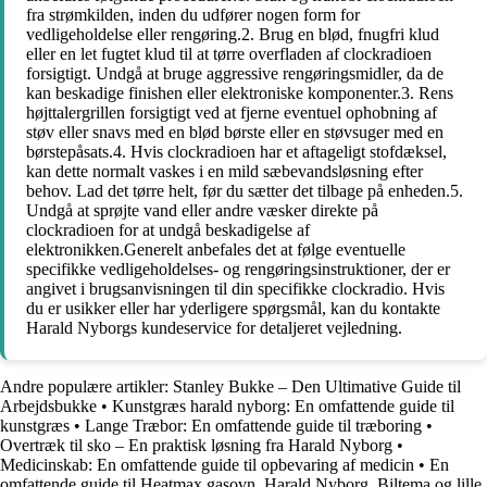
fra strømkilden, inden du udfører nogen form for
vedligeholdelse eller rengøring.2. Brug en blød, fnugfri klud
eller en let fugtet klud til at tørre overfladen af clockradioen
forsigtigt. Undgå at bruge aggressive rengøringsmidler, da de
kan beskadige finishen eller elektroniske komponenter.3. Rens
højttalergrillen forsigtigt ved at fjerne eventuel ophobning af
støv eller snavs med en blød børste eller en støvsuger med en
børstepåsats.4. Hvis clockradioen har et aftageligt stofdæksel,
kan dette normalt vaskes i en mild sæbevandsløsning efter
behov. Lad det tørre helt, før du sætter det tilbage på enheden.5.
Undgå at sprøjte vand eller andre væsker direkte på
clockradioen for at undgå beskadigelse af
elektronikken.Generelt anbefales det at følge eventuelle
specifikke vedligeholdelses- og rengøringsinstruktioner, der er
angivet i brugsanvisningen til din specifikke clockradio. Hvis
du er usikker eller har yderligere spørgsmål, kan du kontakte
Harald Nyborgs kundeservice for detaljeret vejledning.
Andre populære artikler:
Stanley Bukke – Den Ultimative Guide til
Arbejdsbukke
•
Kunstgræs harald nyborg: En omfattende guide til
kunstgræs
•
Lange Træbor: En omfattende guide til træboring
•
Overtræk til sko – En praktisk løsning fra Harald Nyborg
•
Medicinskab: En omfattende guide til opbevaring af medicin
•
En
omfattende guide til Heatmax gasovn, Harald Nyborg, Biltema og lille