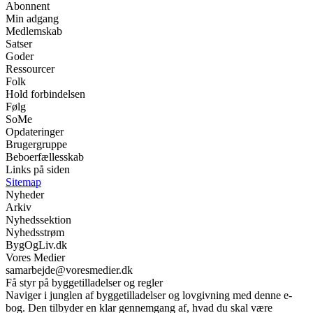
Abonnent
Min adgang
Medlemskab
Satser
Goder
Ressourcer
Folk
Hold forbindelsen
Følg
SoMe
Opdateringer
Brugergruppe
Beboerfællesskab
Links på siden
Sitemap
Nyheder
Arkiv
Nyhedssektion
Nyhedsstrøm
BygOgLiv.dk
Vores Medier
samarbejde@voresmedier.dk
Få styr på byggetilladelser og regler
Naviger i junglen af byggetilladelser og lovgivning med denne e-
bog. Den tilbyder en klar gennemgang af, hvad du skal være