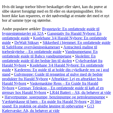
Hvis dit lange træbor bliver beskadiget eller sløvt, kan du prøve at
slibe skæret forsigtigt med en fil eller en skærpningssliber. Hvis
boret ikke kan repareres, er det nødvendigt at erstatte det med et nyt
bor af samme type og størrelse.
Andre populære artikler:
Byggetavle: En omfattende guide til
byggestrømstavler på 32A
•
Gangstativ fra Harald Nyborg: En
omfattende guide
•
Kuglehane 3/4 Harald Nyborg: En omfattende
guide
•
DeWalt Stiksav
•
Sikkerhed i hjemmet: En omfattende guide
til SafeHome overvågningskameraer
•
Antracitgrå maling til
træbeskyttelse – En omfattende guide
•
Vandpumpetang: En
omfattende guide til Bahco vandpumpetang
•
Skolelim: En
omfattende guide til det bedste lim til skolen
•
Cykelværktøj fra
Harald Nyborg
•
Kuglehane 3/4 Harald Nyborg: En omfattende
guide
•
Kæderens: En guide til at holde din cykelkæde ren og i god
stand
•
Gulvmoppe: Guide til rengøring af gulve med de bedste
produkter fra Harald Nyborg
•
Aftrækker: Lej en aftrækker hos
Harald Nyborg
•
Vaskemaskine Rens – En Guide fra Harald
Nyborg
•
Grensav Teleskop – En omfattende guide til køb af en
grensav hos Harald Nyborg
•
LR44 Batteri – Alt, du behøver at vide
•
Hævertpumpe, sugepumpe, benzinpumpe og petroleumspumpe
•
Værktøjskasse til børn – En guide fra Harald Nyborg
•
20 liter
spand: En praktisk og alsidig løsning til opbevaring
•
G13
Kølervæske: Alt, du behøver at vide