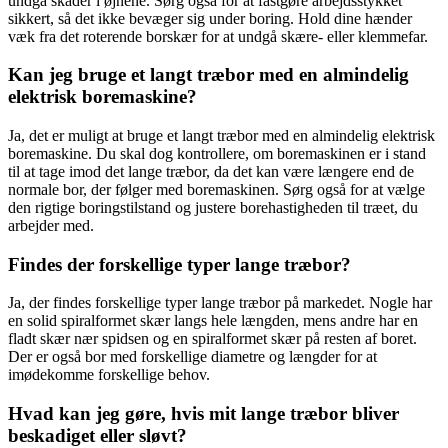
undgå skader i øjnene. Sørg også for at fastgøre arbejdsstykket
sikkert, så det ikke bevæger sig under boring. Hold dine hænder
væk fra det roterende borskær for at undgå skære- eller klemmefar.
Kan jeg bruge et langt træbor med en almindelig
elektrisk boremaskine?
Ja, det er muligt at bruge et langt træbor med en almindelig elektrisk
boremaskine. Du skal dog kontrollere, om boremaskinen er i stand
til at tage imod det lange træbor, da det kan være længere end de
normale bor, der følger med boremaskinen. Sørg også for at vælge
den rigtige boringstilstand og justere borehastigheden til træet, du
arbejder med.
Findes der forskellige typer lange træbor?
Ja, der findes forskellige typer lange træbor på markedet. Nogle har
en solid spiralformet skær langs hele længden, mens andre har en
fladt skær nær spidsen og en spiralformet skær på resten af boret.
Der er også bor med forskellige diametre og længder for at
imødekomme forskellige behov.
Hvad kan jeg gøre, hvis mit lange træbor bliver
beskadiget eller sløvt?