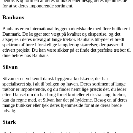
behov. Kig forbi en af deres butikker eller besøg deres hjemmeside
for at se deres imponerende sortiment.
Bauhaus
Bauhaus er en international byggemarkedskæde med flere butikker i
Danmark. De lægger stor vægt på kvalitet og ekspertise, og det
afspejles i deres udvalg af lange træbor. Bauhaus tilbyder et bredt
spektrum af bore i forskellige længder og størrelser, der passer til
ethvert projekt. Du kan være sikker på at finde det perfekte træbor til
dine behov hos Bauhaus.
Silvan
Silvan er en velkendt dansk byggemarkedskæde, der har
specialiseret sig i alt til boligen og haven. Deres sortiment af lange
træbor er imponerende, og du finder nemt lige præcis det, du leder
efter. Uanset om du har brug for et kort eller et ekstra langt træbor,
kan du regne med, at Silvan har det på hylderne. Besøg en af deres
mange butikker eller tjek deres hjemmeside for at se deres brede
udvalg.
Stark