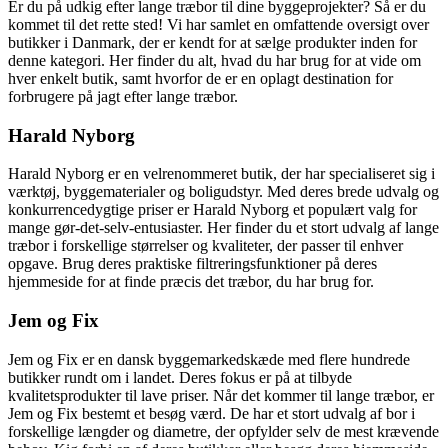
Er du på udkig efter lange træbor til dine byggeprojekter? Så er du
kommet til det rette sted! Vi har samlet en omfattende oversigt over
butikker i Danmark, der er kendt for at sælge produkter inden for
denne kategori. Her finder du alt, hvad du har brug for at vide om
hver enkelt butik, samt hvorfor de er en oplagt destination for
forbrugere på jagt efter lange træbor.
Harald Nyborg
Harald Nyborg er en velrenommeret butik, der har specialiseret sig i
værktøj, byggematerialer og boligudstyr. Med deres brede udvalg og
konkurrencedygtige priser er Harald Nyborg et populært valg for
mange gør-det-selv-entusiaster. Her finder du et stort udvalg af lange
træbor i forskellige størrelser og kvaliteter, der passer til enhver
opgave. Brug deres praktiske filtreringsfunktioner på deres
hjemmeside for at finde præcis det træbor, du har brug for.
Jem og Fix
Jem og Fix er en dansk byggemarkedskæde med flere hundrede
butikker rundt om i landet. Deres fokus er på at tilbyde
kvalitetsprodukter til lave priser. Når det kommer til lange træbor, er
Jem og Fix bestemt et besøg værd. De har et stort udvalg af bor i
forskellige længder og diametre, der opfylder selv de mest krævende