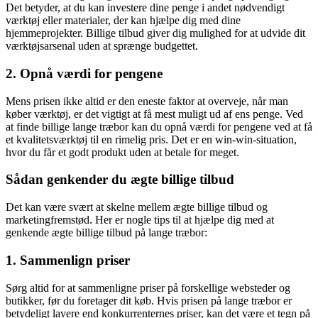
Det betyder, at du kan investere dine penge i andet nødvendigt
værktøj eller materialer, der kan hjælpe dig med dine
hjemmeprojekter. Billige tilbud giver dig mulighed for at udvide dit
værktøjsarsenal uden at sprænge budgettet.
2. Opnå værdi for pengene
Mens prisen ikke altid er den eneste faktor at overveje, når man
køber værktøj, er det vigtigt at få mest muligt ud af ens penge. Ved
at finde billige lange træbor kan du opnå værdi for pengene ved at få
et kvalitetsværktøj til en rimelig pris. Det er en win-win-situation,
hvor du får et godt produkt uden at betale for meget.
Sådan genkender du ægte billige tilbud
Det kan være svært at skelne mellem ægte billige tilbud og
marketingfremstød. Her er nogle tips til at hjælpe dig med at
genkende ægte billige tilbud på lange træbor:
1. Sammenlign priser
Sørg altid for at sammenligne priser på forskellige websteder og
butikker, før du foretager dit køb. Hvis prisen på lange træbor er
betydeligt lavere end konkurrenternes priser, kan det være et tegn på