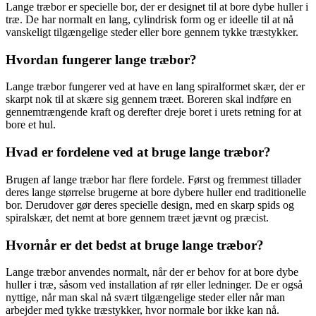
Lange træbor er specielle bor, der er designet til at bore dybe huller i
træ. De har normalt en lang, cylindrisk form og er ideelle til at nå
vanskeligt tilgængelige steder eller bore gennem tykke træstykker.
Hvordan fungerer lange træbor?
Lange træbor fungerer ved at have en lang spiralformet skær, der er
skarpt nok til at skære sig gennem træet. Boreren skal indføre en
gennemtrængende kraft og derefter dreje boret i urets retning for at
bore et hul.
Hvad er fordelene ved at bruge lange træbor?
Brugen af lange træbor har flere fordele. Først og fremmest tillader
deres lange størrelse brugerne at bore dybere huller end traditionelle
bor. Derudover gør deres specielle design, med en skarp spids og
spiralskær, det nemt at bore gennem træet jævnt og præcist.
Hvornår er det bedst at bruge lange træbor?
Lange træbor anvendes normalt, når der er behov for at bore dybe
huller i træ, såsom ved installation af rør eller ledninger. De er også
nyttige, når man skal nå svært tilgængelige steder eller når man
arbejder med tykke træstykker, hvor normale bor ikke kan nå.