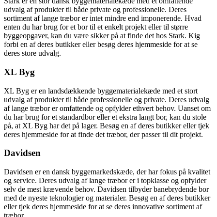
Stark er en stor dansk byggematerialekæde med et omfattende
udvalg af produkter til både private og professionelle. Deres
sortiment af lange træbor er intet mindre end imponerende. Hvad
enten du har brug for et bor til et enkelt projekt eller til større
byggeopgaver, kan du være sikker på at finde det hos Stark. Kig
forbi en af deres butikker eller besøg deres hjemmeside for at se
deres store udvalg.
XL Byg
XL Byg er en landsdækkende byggematerialekæde med et stort
udvalg af produkter til både professionelle og private. Deres udvalg
af lange træbor er omfattende og opfylder ethvert behov. Uanset om
du har brug for et standardbor eller et ekstra langt bor, kan du stole
på, at XL Byg har det på lager. Besøg en af deres butikker eller tjek
deres hjemmeside for at finde det træbor, der passer til dit projekt.
Davidsen
Davidsen er en dansk byggemarkedskæde, der har fokus på kvalitet
og service. Deres udvalg af lange træbor er i topklasse og opfylder
selv de mest krævende behov. Davidsen tilbyder banebrydende bor
med de nyeste teknologier og materialer. Besøg en af deres butikker
eller tjek deres hjemmeside for at se deres innovative sortiment af
træbor.