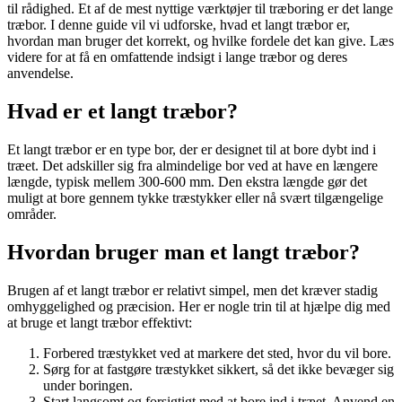
til rådighed. Et af de mest nyttige værktøjer til træboring er det lange
træbor. I denne guide vil vi udforske, hvad et langt træbor er,
hvordan man bruger det korrekt, og hvilke fordele det kan give. Læs
videre for at få en omfattende indsigt i lange træbor og deres
anvendelse.
Hvad er et langt træbor?
Et langt træbor er en type bor, der er designet til at bore dybt ind i
træet. Det adskiller sig fra almindelige bor ved at have en længere
længde, typisk mellem 300-600 mm. Den ekstra længde gør det
muligt at bore gennem tykke træstykker eller nå svært tilgængelige
områder.
Hvordan bruger man et langt træbor?
Brugen af et langt træbor er relativt simpel, men det kræver stadig
omhyggelighed og præcision. Her er nogle trin til at hjælpe dig med
at bruge et langt træbor effektivt:
Forbered træstykket ved at markere det sted, hvor du vil bore.
Sørg for at fastgøre træstykket sikkert, så det ikke bevæger sig
under boringen.
Start langsomt og forsigtigt med at bore ind i træet. Anvend en