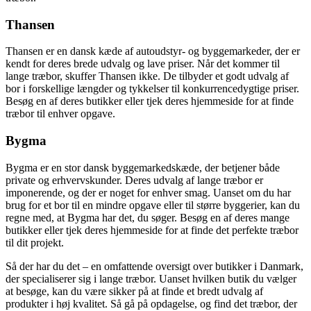
Thansen
Thansen er en dansk kæde af autoudstyr- og byggemarkeder, der er
kendt for deres brede udvalg og lave priser. Når det kommer til
lange træbor, skuffer Thansen ikke. De tilbyder et godt udvalg af
bor i forskellige længder og tykkelser til konkurrencedygtige priser.
Besøg en af deres butikker eller tjek deres hjemmeside for at finde
træbor til enhver opgave.
Bygma
Bygma er en stor dansk byggemarkedskæde, der betjener både
private og erhvervskunder. Deres udvalg af lange træbor er
imponerende, og der er noget for enhver smag. Uanset om du har
brug for et bor til en mindre opgave eller til større byggerier, kan du
regne med, at Bygma har det, du søger. Besøg en af deres mange
butikker eller tjek deres hjemmeside for at finde det perfekte træbor
til dit projekt.
Så der har du det – en omfattende oversigt over butikker i Danmark,
der specialiserer sig i lange træbor. Uanset hvilken butik du vælger
at besøge, kan du være sikker på at finde et bredt udvalg af
produkter i høj kvalitet. Så gå på opdagelse, og find det træbor, der