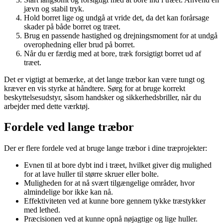
jævn og stabil tryk.
Hold borret lige og undgå at vride det, da det kan forårsage
skader på både borret og træet.
Brug en passende hastighed og drejningsmoment for at undgå
overophedning eller brud på borret.
Når du er færdig med at bore, træk forsigtigt borret ud af
træet.
Det er vigtigt at bemærke, at det lange træbor kan være tungt og
kræver en vis styrke at håndtere. Sørg for at bruge korrekt
beskyttelsesudstyr, såsom handsker og sikkerhedsbriller, når du
arbejder med dette værktøj.
Fordele ved lange træbor
Der er flere fordele ved at bruge lange træbor i dine træprojekter:
Evnen til at bore dybt ind i træet, hvilket giver dig mulighed
for at lave huller til større skruer eller bolte.
Muligheden for at nå svært tilgængelige områder, hvor
almindelige bor ikke kan nå.
Effektiviteten ved at kunne bore gennem tykke træstykker
med lethed.
Præcisionen ved at kunne opnå nøjagtige og lige huller.