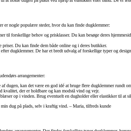
l at holde dugen på plads ved hjælp af elastikker eller bånd. De er lette
er er nogle populære steder, hvor du kan finde dugklemmer:
 til forskellige behov og prisklasser. Du kan besøge deres hjemmeside e
e priser. Du kan finde dem både online og i deres butikker.
efter dugklemmer. De har et bredt udvalg af forskellige typer og design
er udendørs arrangementer:
lse af dugen, kan det være en god idé at bruge flere dugklemmer rundt o
 kvalitet, der er holdbare og kan modstå vind og vejr.
læser op i vinden. Brug eventuelt en dugholder eller elastikker til at s
 min dug på plads, selv i kraftig vind. – Maria, tilfreds kunde
 udendørs arrangementer. Der findes forskellige typer dugklemmer, he