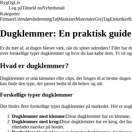
Byg
Og
Liv
Log på
Tilmeld nu
Nyhedsmail
Kategorier
Firmaer
Udendørs
Indretning
Tøj
Maskiner
Materialer
Grej
Tag
Elektriker
R
Dugklemmer: En praktisk guide t
Er du træt af, at dugen blæser væk, når du spiser udendørs? Eller har 
over forskellige typer dugklemmer og hvor du kan købe dem. Vi vil også
Hvad er dugklemmer?
Dugklemmer er små klemmer eller clips, der bruges til at fæstne dugen 
kan finde den type, der passer bedst til dit behov og stil.
Forskellige typer dugklemmer
Der findes flere forskellige typer dugklemmer på markedet. Her er nog
Dugklemmer med klemme:
Disse dugklemmer har en klemme, der
Dugklemmer med krog:
Disse dugklemmer har en krog, der fast
efterlader mærker på bordet.