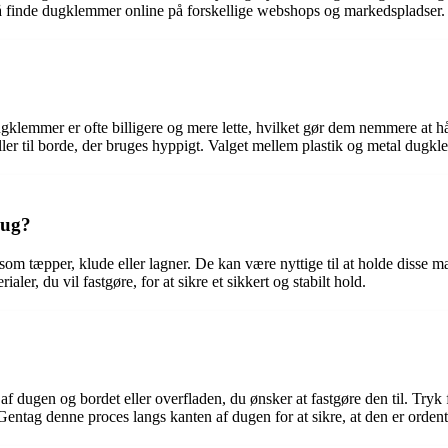
så finde dugklemmer online på forskellige webshops og markedspladser.
kdugklemmer er ofte billigere og mere lette, hvilket gør dem nemmere at
ller til borde, der bruges hyppigt. Valget mellem plastik og metal dug
dug?
om tæpper, klude eller lagner. De kan være nyttige til at holde disse mat
ler, du vil fastgøre, for at sikre et sikkert og stabilt hold.
f dugen og bordet eller overfladen, du ønsker at fastgøre den til. Tryk
ntag denne proces langs kanten af dugen for at sikre, at den er ordentli