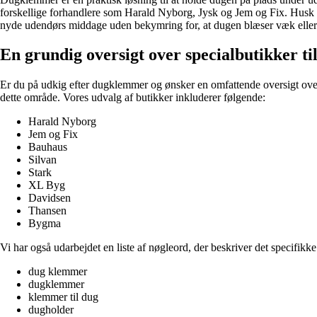
forskellige forhandlere som Harald Nyborg, Jysk og Jem og Fix. Husk a
nyde udendørs middage uden bekymring for, at dugen blæser væk eller b
En grundig oversigt over specialbutikker t
Er du på udkig efter dugklemmer og ønsker en omfattende oversigt over s
dette område. Vores udvalg af butikker inkluderer følgende:
Harald Nyborg
Jem og Fix
Bauhaus
Silvan
Stark
XL Byg
Davidsen
Thansen
Bygma
Vi har også udarbejdet en liste af nøgleord, der beskriver det specifikk
dug klemmer
dugklemmer
klemmer til dug
dugholder