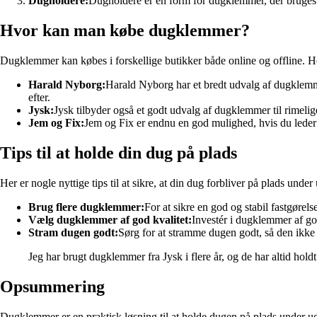
Dugholdere:
Dugholdere er en form for dugklemmer, der bruges ti
Hvor kan man købe dugklemmer?
Dugklemmer kan købes i forskellige butikker både online og offline. H
Harald Nyborg:
Harald Nyborg har et bredt udvalg af dugklemmer
efter.
Jysk:
Jysk tilbyder også et godt udvalg af dugklemmer til rimelig
Jem og Fix:
Jem og Fix er endnu en god mulighed, hvis du leder 
Tips til at holde din dug på plads
Her er nogle nyttige tips til at sikre, at din dug forbliver på plads und
Brug flere dugklemmer:
For at sikre en god og stabil fastgøre
Vælg dugklemmer af god kvalitet:
Investér i dugklemmer af god
Stram dugen godt:
Sørg for at stramme dugen godt, så den ikke b
Jeg har brugt dugklemmer fra Jysk i flere år, og de har altid holdt
Opsummering
Dugklemmer er en praktisk løsning til at holde dugen på plads under