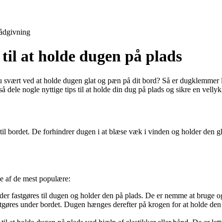
ådgivning
il at holde dugen på plads
du svært ved at holde dugen glat og pæn på dit bord? Så er dugklemmer l
 dele nogle nyttige tips til at holde din dug på plads og sikre en vell
til bordet. De forhindrer dugen i at blæse væk i vinden og holder den g
le af de mest populære:
 fastgøres til dugen og holder den på plads. De er nemme at bruge og ka
gøres under bordet. Dugen hænges derefter på krogen for at holde den p