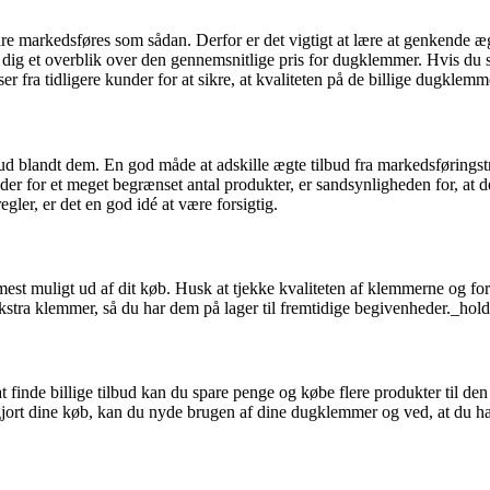
r bare markedsføres som sådan. Derfor er det vigtigt at lære at genkende
dig et overblik over den gennemsnitlige pris for dugklemmer. Hvis du s
 fra tidligere kunder for at sikre, at kvaliteten på de billige dugklemmer
bud blandt dem. En god måde at adskille ægte tilbud fra markedsføringst
r for et meget begrænset antal produkter, er sandsynligheden for, at de
egler, er det en god idé at være forsigtig.
mest muligt ud af dit køb. Husk at tjekke kvaliteten af klemmerne og fore
kstra klemmer, så du har dem på lager til fremtidige begivenheder._hol
t finde billige tilbud kan du spare penge og købe flere produkter til
 gjort dine køb, kan du nyde brugen af dine dugklemmer og ved, at du ha