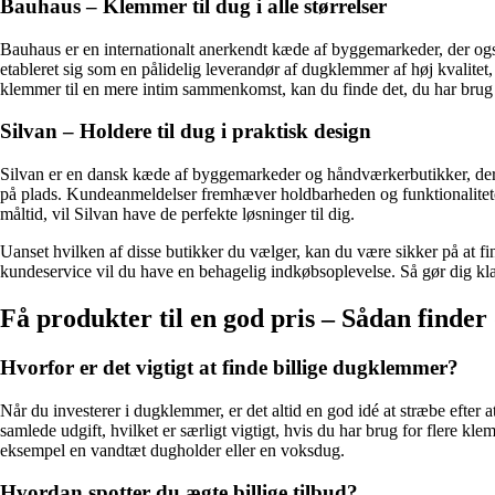
Bauhaus – Klemmer til dug i alle størrelser
Bauhaus er en internationalt anerkendt kæde af byggemarkeder, der ogs
etableret sig som en pålidelig leverandør af dugklemmer af høj kvalitet
klemmer til en mere intim sammenkomst, kan du finde det, du har brug
Silvan – Holdere til dug i praktisk design
Silvan er en dansk kæde af byggemarkeder og håndværkerbutikker, der h
på plads. Kundeanmeldelser fremhæver holdbarheden og funktionaliteten 
måltid, vil Silvan have de perfekte løsninger til dig.
Uanset hvilken af disse butikker du vælger, kan du være sikker på at fi
kundeservice vil du have en behagelig indkøbsoplevelse. Så gør dig k
Få produkter til en god pris – Sådan finde
Hvorfor er det vigtigt at finde billige dugklemmer?
Når du investerer i dugklemmer, er det altid en god idé at stræbe efter a
samlede udgift, hvilket er særligt vigtigt, hvis du har brug for flere kl
eksempel en vandtæt dugholder eller en voksdug.
Hvordan spotter du ægte billige tilbud?