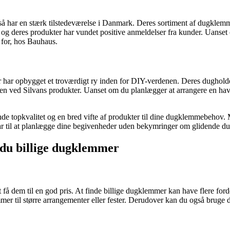
å har en stærk tilstedeværelse i Danmark. Deres sortiment af dugklemm
, og deres produkter har vundet positive anmeldelser fra kunder. Uanset 
 for, hos Bauhaus.
ar opbygget et troværdigt ry inden for DIY-verdenen. Deres dugholdere
ved Silvans produkter. Uanset om du planlægger at arrangere en havefes
nde topkvalitet og en bred vifte af produkter til dine dugklemmebehov. 
lar til at planlægge dine begivenheder uden bekymringer om glidende d
r du billige dugklemmer
t få dem til en god pris. At finde billige dugklemmer kan have flere ford
emmer til større arrangementer eller fester. Derudover kan du også bruge 