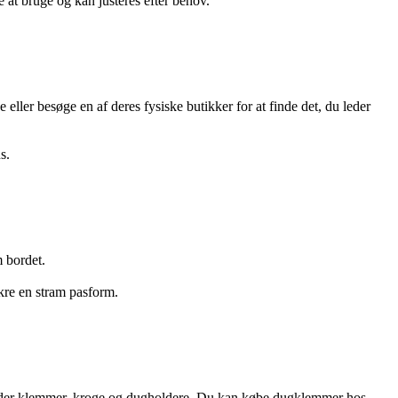
 at bruge og kan justeres efter behov.
ller besøge en af deres fysiske butikker for at finde det, du leder
s.
m bordet.
ikre en stram pasform.
runder klemmer, kroge og dugholdere. Du kan købe dugklemmer hos