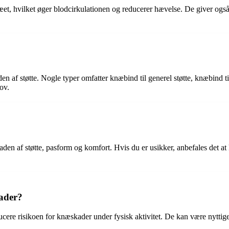
 hvilket øger blodcirkulationen og reducerer hævelse. De giver også 
en af støtte. Nogle typer omfatter knæbind til generel støtte, knæbind ti
ov.
den af støtte, pasform og komfort. Hvis du er usikker, anbefales det at 
kader?
cere risikoen for knæskader under fysisk aktivitet. De kan være nyttige