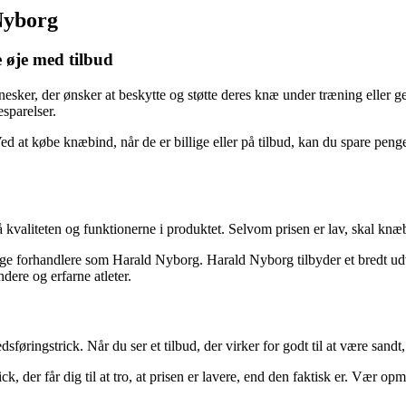
 Nyborg
e øje med tilbud
nesker, der ønsker at beskytte og støtte deres knæ under træning eller 
sparelser.
d at købe knæbind, når de er billige eller på tilbud, kan du spare penge
å kvaliteten og funktionerne i produktet. Selvom prisen er lav, skal kn
lige forhandlere som Harald Nyborg. Harald Nyborg tilbyder et bredt udv
dere og erfarne atleter.
øringstrick. Når du ser et tilbud, der virker for godt til at være sandt
, der får dig til at tro, at prisen er lavere, end den faktisk er. Vær op