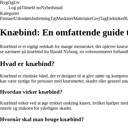
Byg
Og
Liv
Log på
Tilmeld nu
Nyhedsmail
Kategorier
Firmaer
Udendørs
Indretning
Tøj
Maskiner
Materialer
Grej
Tag
Elektriker
R
Knæbind: En omfattende guide 
Knæbind er et vigtigt redskab for mange mennesker, der oplever knæsmert
se nærmere på knæbind fra Harald Nyborg, en velrenommeret forhandler
Hvad er knæbind?
Knæbind er elastiske bånd, der er designet til at give støtte og kompres
kan være nyttige for personer med knæsmerter, skader eller generel ustab
Hvordan virker knæbind?
Knæbind virker ved at øge trykket omkring knæet, hvilket hjælper med
smerte og risikoen for yderligere skader.
Hvornår skal man bruge knæbind?