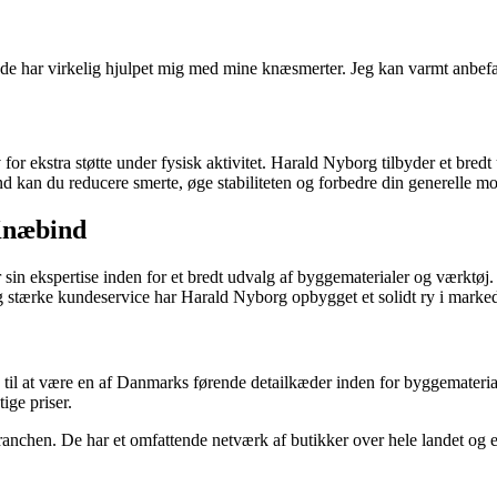
de har virkelig hjulpet mig med mine knæsmerter. Jeg kan varmt anbefa
or ekstra støtte under fysisk aktivitet. Harald Nyborg tilbyder et bredt
nd kan du reducere smerte, øge stabiliteten og forbedre din generelle mob
Knæbind
in ekspertise inden for et bredt udvalg af byggematerialer og værktøj. D
g stærke kundeservice har Harald Nyborg opbygget et solidt ry i marked
 til at være en af Danmarks førende detailkæder inden for byggemateria
ige priser.
anchen. De har et omfattende netværk af butikker over hele landet og e