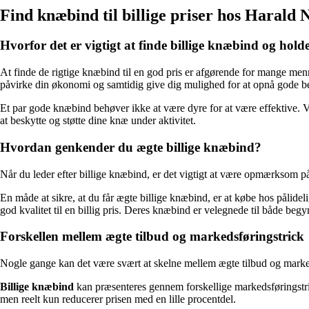
Find knæbind til billige priser hos Harald
Hvorfor det er vigtigt at finde billige knæbind og hold
At finde de rigtige knæbind til en god pris er afgørende for mange men
påvirke din økonomi og samtidig give dig mulighed for at opnå gode be
Et par gode knæbind behøver ikke at være dyre for at være effektive. Ve
at beskytte og støtte dine knæ under aktivitet.
Hvordan genkender du ægte billige knæbind?
Når du leder efter billige knæbind, er det vigtigt at være opmærksom p
En måde at sikre, at du får ægte billige knæbind, er at købe hos pålide
god kvalitet til en billig pris. Deres knæbind er velegnede til både begyn
Forskellen mellem ægte tilbud og markedsføringstrick
Nogle gange kan det være svært at skelne mellem ægte tilbud og markedsf
Billige knæbind
kan præsenteres gennem forskellige markedsføringstrick
men reelt kun reducerer prisen med en lille procentdel.