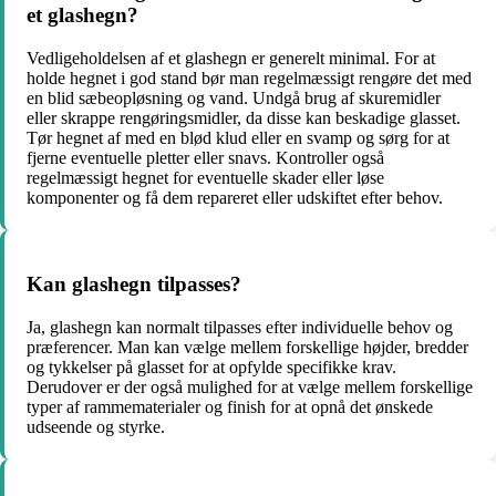
et glashegn?
Vedligeholdelsen af et glashegn er generelt minimal. For at
holde hegnet i god stand bør man regelmæssigt rengøre det med
en blid sæbeopløsning og vand. Undgå brug af skuremidler
eller skrappe rengøringsmidler, da disse kan beskadige glasset.
Tør hegnet af med en blød klud eller en svamp og sørg for at
fjerne eventuelle pletter eller snavs. Kontroller også
regelmæssigt hegnet for eventuelle skader eller løse
komponenter og få dem repareret eller udskiftet efter behov.
Kan glashegn tilpasses?
Ja, glashegn kan normalt tilpasses efter individuelle behov og
præferencer. Man kan vælge mellem forskellige højder, bredder
og tykkelser på glasset for at opfylde specifikke krav.
Derudover er der også mulighed for at vælge mellem forskellige
typer af rammematerialer og finish for at opnå det ønskede
udseende og styrke.