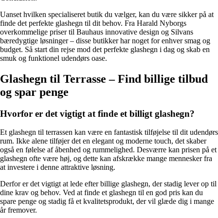
Uanset hvilken specialiseret butik du vælger, kan du være sikker på at
finde det perfekte glashegn til dit behov. Fra Harald Nyborgs
overkommelige priser til Bauhaus innovative design og Silvans
bæredygtige løsninger – disse butikker har noget for enhver smag og
budget. Så start din rejse mod det perfekte glashegn i dag og skab en
smuk og funktionel udendørs oase.
Glashegn til Terrasse – Find billige tilbud
og spar penge
Hvorfor er det vigtigt at finde et billigt glashegn?
Et glashegn til terrassen kan være en fantastisk tilføjelse til dit udendørs
rum. Ikke alene tilføjer det en elegant og moderne touch, det skaber
også en følelse af åbenhed og rummelighed. Desværre kan prisen på et
glashegn ofte være høj, og dette kan afskrække mange mennesker fra
at investere i denne attraktive løsning.
Derfor er det vigtigt at lede efter billige glashegn, der stadig lever op til
dine krav og behov. Ved at finde et glashegn til en god pris kan du
spare penge og stadig få et kvalitetsprodukt, der vil glæde dig i mange
år fremover.