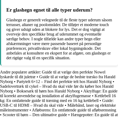
Er glashegn egnet til alle typer uderum?
Glashegn er generelt velegnede til de fleste typer uderum såsom
terrasser, altaner og poolområder. De tilføjer et moderne touch
og giver udsigt uden at blokere for lys. Det er dog vigtigt at
overveje den specifikke brug af uderummet og eventuelle
særlige behov. I nogle tilfælde kan andre typer hegn eller
afskærmninger være mere passende baseret på personlige
præferencer, privatlivskrav eller lokal bygningskode. Det
anbefales at konsultere en ekspert for at afgøre, om glashegn er
det rigtige valg til en specifik situation.
Andre populære artikler:
Guide til at vælge den perfekte Nowel
lyskæde til dit juletræ
•
Guide til at vælge de bedste træsko fra Harald
Nyborg
•
Partytelt 6×12 – Find det perfekte telt hos Harald Nyborg
•
Sadelovertræk til cykel – Hvad du skal vide før du køber hos Harald
Nyborg
•
Boksesæk til børn hos Harald Nyborg
•
Akrylfuge: En guide
til korrekt anvendelse og installation af akrylfugemasse
•
Kettlebell 16
kg: En omfattende guide til træning med en 16 kg kettlebell
•
Guide:
USB-C til HDMI – Hvad du skal vide
•
Målebånd, laser og elektriske
måleinstrumenter
•
Afløbsrens: En omfattende guide til afløbsrensning
•
Scooter til børn – Den ultimative guide
•
Hængepotter: En guide til at