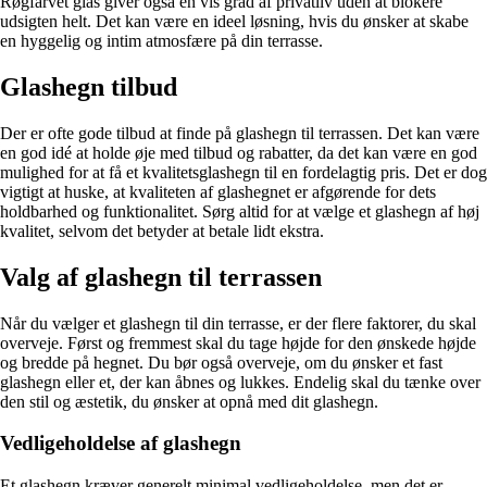
Røgfarvet glas giver også en vis grad af privatliv uden at blokere
udsigten helt. Det kan være en ideel løsning, hvis du ønsker at skabe
en hyggelig og intim atmosfære på din terrasse.
Glashegn tilbud
Der er ofte gode tilbud at finde på glashegn til terrassen. Det kan være
en god idé at holde øje med tilbud og rabatter, da det kan være en god
mulighed for at få et kvalitetsglashegn til en fordelagtig pris. Det er dog
vigtigt at huske, at kvaliteten af ​​glashegnet er afgørende for dets
holdbarhed og funktionalitet. Sørg altid for at vælge et glashegn af høj
kvalitet, selvom det betyder at betale lidt ekstra.
Valg af glashegn til terrassen
Når du vælger et glashegn til din terrasse, er der flere faktorer, du skal
overveje. Først og fremmest skal du tage højde for den ønskede højde
og bredde på hegnet. Du bør også overveje, om du ønsker et fast
glashegn eller et, der kan åbnes og lukkes. Endelig skal du tænke over
den stil og æstetik, du ønsker at opnå med dit glashegn.
Vedligeholdelse af glashegn
Et glashegn kræver generelt minimal vedligeholdelse, men det er