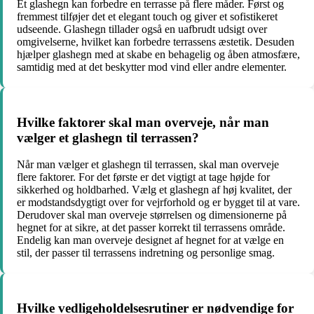
Et glashegn kan forbedre en terrasse på flere måder. Først og
fremmest tilføjer det et elegant touch og giver et sofistikeret
udseende. Glashegn tillader også en uafbrudt udsigt over
omgivelserne, hvilket kan forbedre terrassens æstetik. Desuden
hjælper glashegn med at skabe en behagelig og åben atmosfære,
samtidig med at det beskytter mod vind eller andre elementer.
Hvilke faktorer skal man overveje, når man
vælger et glashegn til terrassen?
Når man vælger et glashegn til terrassen, skal man overveje
flere faktorer. For det første er det vigtigt at tage højde for
sikkerhed og holdbarhed. Vælg et glashegn af høj kvalitet, der
er modstandsdygtigt over for vejrforhold og er bygget til at vare.
Derudover skal man overveje størrelsen og dimensionerne på
hegnet for at sikre, at det passer korrekt til terrassens område.
Endelig kan man overveje designet af hegnet for at vælge en
stil, der passer til terrassens indretning og personlige smag.
Hvilke vedligeholdelsesrutiner er nødvendige for