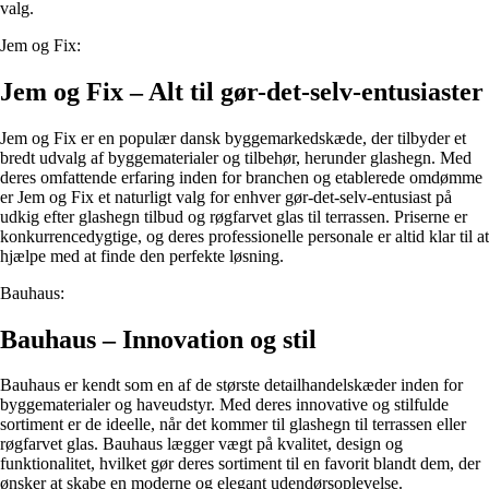
valg.
Jem og Fix:
Jem og Fix – Alt til gør-det-selv-entusiaster
Jem og Fix er en populær dansk byggemarkedskæde, der tilbyder et
bredt udvalg af byggematerialer og tilbehør, herunder glashegn. Med
deres omfattende erfaring inden for branchen og etablerede omdømme
er Jem og Fix et naturligt valg for enhver gør-det-selv-entusiast på
udkig efter glashegn tilbud og røgfarvet glas til terrassen. Priserne er
konkurrencedygtige, og deres professionelle personale er altid klar til at
hjælpe med at finde den perfekte løsning.
Bauhaus:
Bauhaus – Innovation og stil
Bauhaus er kendt som en af de største detailhandelskæder inden for
byggematerialer og haveudstyr. Med deres innovative og stilfulde
sortiment er de ideelle, når det kommer til glashegn til terrassen eller
røgfarvet glas. Bauhaus lægger vægt på kvalitet, design og
funktionalitet, hvilket gør deres sortiment til en favorit blandt dem, der
ønsker at skabe en moderne og elegant udendørsoplevelse.