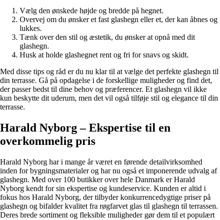
Vælg den ønskede højde og bredde på hegnet.
Overvej om du ønsker et fast glashegn eller et, der kan åbnes og
lukkes.
Tænk over den stil og æstetik, du ønsker at opnå med dit
glashegn.
Husk at holde glashegnet rent og fri for snavs og skidt.
Med disse tips og råd er du nu klar til at vælge det perfekte glashegn til
din terrasse. Gå på opdagelse i de forskellige muligheder og find det,
der passer bedst til dine behov og præferencer. Et glashegn vil ikke
kun beskytte dit uderum, men det vil også tilføje stil og elegance til din
terrasse.
Harald Nyborg – Ekspertise til en
overkommelig pris
Harald Nyborg har i mange år været en førende detailvirksomhed
inden for bygningsmaterialer og har nu også et imponerende udvalg af
glashegn. Med over 100 butikker over hele Danmark er Harald
Nyborg kendt for sin ekspertise og kundeservice. Kunden er altid i
fokus hos Harald Nyborg, der tilbyder konkurrencedygtige priser på
glashegn og bifalder kvalitet fra røgfarvet glas til glashegn til terrassen.
Deres brede sortiment og fleksible muligheder gør dem til et populært