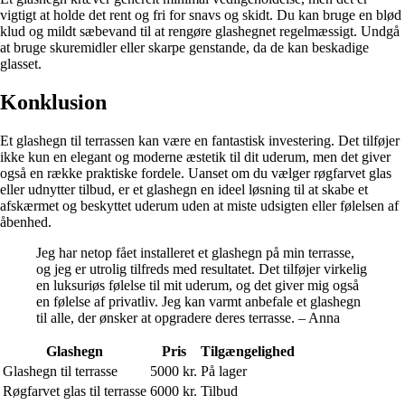
vigtigt at holde det rent og fri for snavs og skidt. Du kan bruge en blød
klud og mildt sæbevand til at rengøre glashegnet regelmæssigt. Undgå
at bruge skuremidler eller skarpe genstande, da de kan beskadige
glasset.
Konklusion
Et glashegn til terrassen kan være en fantastisk investering. Det tilføjer
ikke kun en elegant og moderne æstetik til dit uderum, men det giver
også en række praktiske fordele. Uanset om du vælger røgfarvet glas
eller udnytter tilbud, er et glashegn en ideel løsning til at skabe et
afskærmet og beskyttet uderum uden at miste udsigten eller følelsen af
åbenhed.
Jeg har netop fået installeret et glashegn på min terrasse,
og jeg er utrolig tilfreds med resultatet. Det tilføjer virkelig
en luksuriøs følelse til mit uderum, og det giver mig også
en følelse af privatliv. Jeg kan varmt anbefale et glashegn
til alle, der ønsker at opgradere deres terrasse. – Anna
Glashegn
Pris
Tilgængelighed
Glashegn til terrasse
5000 kr.
På lager
Røgfarvet glas til terrasse
6000 kr.
Tilbud