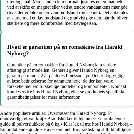
træningsmål. Modstanden kan normalt justeres enten manuelt
ved at skifte en magnet eller ved at ændre vandtankens mængde
(hvis der er tale om en vandmodstand romaskine). Det anbefales
at starte med en lav modstand og gradvist øge den, når du bliver
stærkere og mere komfortabel med bevægelsen.
Hvad er garantien på en romaskine fra Harald
Nyborg?
Garantien på en romaskine fra Harald Nyborg kan variere
afhængigt af modellen. Generelt giver Harald Nyborg en
garanti på mindst 2 år på deres fitnessudstyr. Det er dog vigtigt
at læse betingelserne for garantien nøje, da der kan være
forskelle mellem forskellige modeller og komponenter. Kontakt
kundeservice hos Harald Nyborg eller se produktets specifikke
garantibetingelser for mere information.
Andre populære artikler:
Overfræser fra Harald Nyborg: Et
uundværligt el-værktøj
•
Brandslukker til hjemmet: En omfattende
guide til pulverslukkere på 6 kg
•
Klar lak til træ hos Harald Nyborg –
En omfattende guide
•
Haveskammel: En praktisk og stilfuld tilføjelse