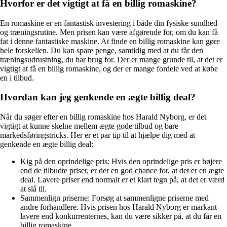
Hvorfor er det vigtigt at få en billig romaskine?
En romaskine er en fantastisk investering i både din fysiske sundhed
og træningsrutine. Men prisen kan være afgørende for, om du kan få
fat i denne fantastiske maskine. At finde en billig romaskine kan gøre
hele forskellen. Du kan spare penge, samtidig med at du får den
træningsudrustning, du har brug for. Der er mange grunde til, at det er
vigtigt at få en billig romaskine, og der er mange fordele ved at købe
en i tilbud.
Hvordan kan jeg genkende en ægte billig deal?
Når du søger efter en billig romaskine hos Harald Nyborg, er det
vigtigt at kunne skelne mellem ægte gode tilbud og bare
markedsføringstricks. Her er et par tip til at hjælpe dig med at
genkende en ægte billig deal:
Kig på den oprindelige pris: Hvis den oprindelige pris er højere
end de tilbudte priser, er der en god chance for, at det er en ægte
deal. Lavere priser end normalt er et klart tegn på, at det er værd
at slå til.
Sammenlign priserne: Forsøg at sammenligne priserne med
andre forhandlere. Hvis prisen hos Harald Nyborg er markant
lavere end konkurrenternes, kan du være sikker på, at du får en
billig romaskine.