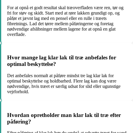
For at opnå et godt resultat skal træoverfladen være ren, tør og
fri for støv og skidt. Start med at røre lakken grundigt op, og
påfør et jævnt lag med en pensel eller en rulle i træets
fibretnings. Lad det tørre mellem påføringerne og foretag
nødvendige afslibninger mellem lagene for at opnå en glat
overflade.
Hvor mange lag klar lak til træ anbefales for
optimal beskyttelse?
Det anbefales normalt at påføre mindst tre lag klar lak for
optimal beskyttelse og holdbarhed. Flere lag kan dog være
nødvendige, hvis træet er særlig udsat for slid eller ugunstige
vejrforhold.
Hvordan opretholder man klar lak til træ efter
påføring?
Efter påføring af klar lak bør du undgå at udsætte træet for vand