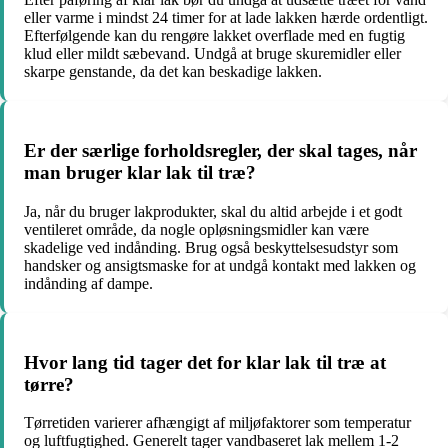
eller varme i mindst 24 timer for at lade lakken hærde ordentligt.
Efterfølgende kan du rengøre lakket overflade med en fugtig
klud eller mildt sæbevand. Undgå at bruge skuremidler eller
skarpe genstande, da det kan beskadige lakken.
Er der særlige forholdsregler, der skal tages, når
man bruger klar lak til træ?
Ja, når du bruger lakprodukter, skal du altid arbejde i et godt
ventileret område, da nogle opløsningsmidler kan være
skadelige ved indånding. Brug også beskyttelsesudstyr som
handsker og ansigtsmaske for at undgå kontakt med lakken og
indånding af dampe.
Hvor lang tid tager det for klar lak til træ at
tørre?
Tørretiden varierer afhængigt af miljøfaktorer som temperatur
og luftfugtighed. Generelt tager vandbaseret lak mellem 1-2