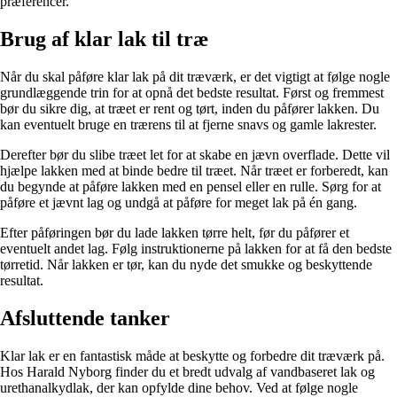
præferencer.
Brug af klar lak til træ
Når du skal påføre klar lak på dit træværk, er det vigtigt at følge nogle
grundlæggende trin for at opnå det bedste resultat. Først og fremmest
bør du sikre dig, at træet er rent og tørt, inden du påfører lakken. Du
kan eventuelt bruge en trærens til at fjerne snavs og gamle lakrester.
Derefter bør du slibe træet let for at skabe en jævn overflade. Dette vil
hjælpe lakken med at binde bedre til træet. Når træet er forberedt, kan
du begynde at påføre lakken med en pensel eller en rulle. Sørg for at
påføre et jævnt lag og undgå at påføre for meget lak på én gang.
Efter påføringen bør du lade lakken tørre helt, før du påfører et
eventuelt andet lag. Følg instruktionerne på lakken for at få den bedste
tørretid. Når lakken er tør, kan du nyde det smukke og beskyttende
resultat.
Afsluttende tanker
Klar lak er en fantastisk måde at beskytte og forbedre dit træværk på.
Hos Harald Nyborg finder du et bredt udvalg af vandbaseret lak og
urethanalkydlak, der kan opfylde dine behov. Ved at følge nogle