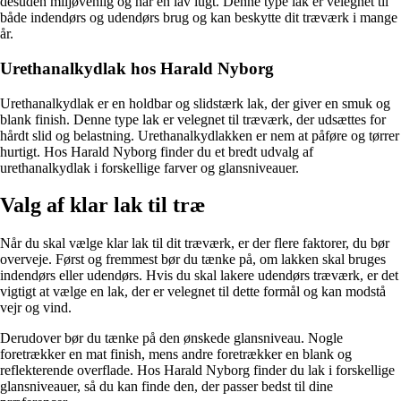
desuden miljøvenlig og har en lav lugt. Denne type lak er velegnet til
både indendørs og udendørs brug og kan beskytte dit træværk i mange
år.
Urethanalkydlak hos Harald Nyborg
Urethanalkydlak er en holdbar og slidstærk lak, der giver en smuk og
blank finish. Denne type lak er velegnet til træværk, der udsættes for
hårdt slid og belastning. Urethanalkydlakken er nem at påføre og tørrer
hurtigt. Hos Harald Nyborg finder du et bredt udvalg af
urethanalkydlak i forskellige farver og glansniveauer.
Valg af klar lak til træ
Når du skal vælge klar lak til dit træværk, er der flere faktorer, du bør
overveje. Først og fremmest bør du tænke på, om lakken skal bruges
indendørs eller udendørs. Hvis du skal lakere udendørs træværk, er det
vigtigt at vælge en lak, der er velegnet til dette formål og kan modstå
vejr og vind.
Derudover bør du tænke på den ønskede glansniveau. Nogle
foretrækker en mat finish, mens andre foretrækker en blank og
reflekterende overflade. Hos Harald Nyborg finder du lak i forskellige
glansniveauer, så du kan finde den, der passer bedst til dine