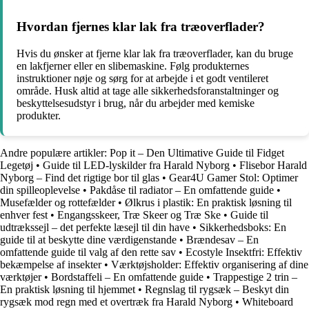
Hvordan fjernes klar lak fra træoverflader?
Hvis du ønsker at fjerne klar lak fra træoverflader, kan du bruge
en lakfjerner eller en slibemaskine. Følg produkternes
instruktioner nøje og sørg for at arbejde i et godt ventileret
område. Husk altid at tage alle sikkerhedsforanstaltninger og
beskyttelsesudstyr i brug, når du arbejder med kemiske
produkter.
Andre populære artikler:
Pop it – Den Ultimative Guide til Fidget
Legetøj
•
Guide til LED-lyskilder fra Harald Nyborg
•
Flisebor Harald
Nyborg – Find det rigtige bor til glas
•
Gear4U Gamer Stol: Optimer
din spilleoplevelse
•
Pakdåse til radiator – En omfattende guide
•
Musefælder og rottefælder
•
Ølkrus i plastik: En praktisk løsning til
enhver fest
•
Engangsskeer, Træ Skeer og Træ Ske
•
Guide til
udtrækssejl – det perfekte læsejl til din have
•
Sikkerhedsboks: En
guide til at beskytte dine værdigenstande
•
Brændesav – En
omfattende guide til valg af den rette sav
•
Ecostyle Insektfri: Effektiv
bekæmpelse af insekter
•
Værktøjsholder: Effektiv organisering af dine
værktøjer
•
Bordstaffeli – En omfattende guide
•
Trappestige 2 trin –
En praktisk løsning til hjemmet
•
Regnslag til rygsæk – Beskyt din
rygsæk mod regn med et overtræk fra Harald Nyborg
•
Whiteboard