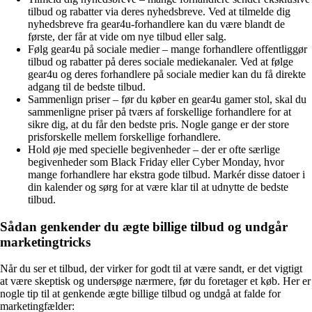
tilbud og rabatter via deres nyhedsbreve. Ved at tilmelde dig
nyhedsbreve fra gear4u-forhandlere kan du være blandt de
første, der får at vide om nye tilbud eller salg.
Følg gear4u på sociale medier – mange forhandlere offentliggør
tilbud og rabatter på deres sociale mediekanaler. Ved at følge
gear4u og deres forhandlere på sociale medier kan du få direkte
adgang til de bedste tilbud.
Sammenlign priser – før du køber en gear4u gamer stol, skal du
sammenligne priser på tværs af forskellige forhandlere for at
sikre dig, at du får den bedste pris. Nogle gange er der store
prisforskelle mellem forskellige forhandlere.
Hold øje med specielle begivenheder – der er ofte særlige
begivenheder som Black Friday eller Cyber Monday, hvor
mange forhandlere har ekstra gode tilbud. Markér disse datoer i
din kalender og sørg for at være klar til at udnytte de bedste
tilbud.
Sådan genkender du ægte billige tilbud og undgår
marketingtricks
Når du ser et tilbud, der virker for godt til at være sandt, er det vigtigt
at være skeptisk og undersøge nærmere, før du foretager et køb. Her er
nogle tip til at genkende ægte billige tilbud og undgå at falde for
marketingfælder: