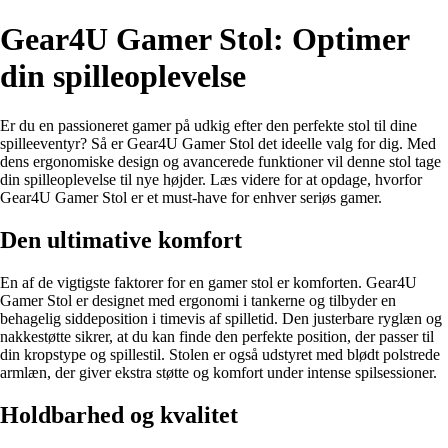
Gear4U Gamer Stol: Optimer
din spilleoplevelse
Er du en passioneret gamer på udkig efter den perfekte stol til dine
spilleeventyr? Så er Gear4U Gamer Stol det ideelle valg for dig. Med
dens ergonomiske design og avancerede funktioner vil denne stol tage
din spilleoplevelse til nye højder. Læs videre for at opdage, hvorfor
Gear4U Gamer Stol er et must-have for enhver seriøs gamer.
Den ultimative komfort
En af de vigtigste faktorer for en gamer stol er komforten. Gear4U
Gamer Stol er designet med ergonomi i tankerne og tilbyder en
behagelig siddeposition i timevis af spilletid. Den justerbare ryglæn og
nakkestøtte sikrer, at du kan finde den perfekte position, der passer til
din kropstype og spillestil. Stolen er også udstyret med blødt polstrede
armlæn, der giver ekstra støtte og komfort under intense spilsessioner.
Holdbarhed og kvalitet