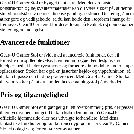
Gear4U Gamer Stol er bygget til at vare. Med dens robuste
konstruktion og højkvalitetsmaterialer kan du være sikker på, at denne
stol vil modstå selv de mest intense gaming-sessioner. Den er også nem
at rengøre og vedligeholde, så du kan holde den i topform i mange år
fremover. Gear4U er kendt for deres fokus på kvalitet, og denne gamer
stol er ingen undtagelse.
Avancerede funktioner
Gear4U Gamer Stol er fyldt med avancerede funktioner, der vil
forbedre din spilleoplevelse. Den har indbygget lændestøtte, der
hjælper med at lindre rygsmerter og forbedre din holdning under lange
spilsessioner. Stolen har også en justerbar højde- og vippefunktion, så
du kan tilpasse den til dine præferencer. Med Gear4U Gamer Stol kan
du være sikker på, at du har den bedste gaming-stol på markedet.
Pris og tilgængelighed
Gear4U Gamer Stol er tilgængelig til en overkommelig pris, der passer
til enhver gamers budget. Du kan købe den online på Gear4Us
officielle hjemmeside eller hos udvalgte forhandlere. Med dens
fantastiske funktioner og konkurrencedygtige pris er Gear4U Gamer
Stol et oplagt valg for enhver seriøs gamer.