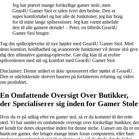
Jeg har prøvet mange forskellige gamer stole, men
Gear4U Gamer Stol er uden tvivl den bedste. Den er
super komfortabel og har alle de funktioner, jeg har brug
for til mine lange spilsessioner. Jeg kan varmt anbefale
den til alle gamere derude! – Peter, en tilfreds Gear4U
Gamer Stol bruger.
Tag din spilleoplevelse til nye højder med Gear4U Gamer Stol. Med
dens komfort, holdbarhed og avancerede funktioner vil denne stol give
dig den ultimative gaming-oplevelse. Gør dig klar til at erobre
spilverdenen med stil og komfort med Gear4U Gamer Stol.
Disclaimer: Denne artikel er ikke sponsoreret eller støttet af Gear4U.
Den er udelukkende skrevet baseret på forfatterens erfaring og viden
om produktet.
En Omfattende Oversigt Over Butikker,
der Specialiserer sig inden for Gamer Stole
Hvis du er på udkig efter en gamer stol, så er du kommet til det rette
sted. Vi har samlet en omfattende oversigt over forskellige butikker, der
er kendt for deres ekspertise inden for denne niche. Uanset om du er en
hardcore gamer, der bruger mange timer foran computeren, eller bare