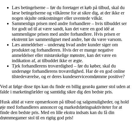
Læs betingelserne – før du foretager et køb på tilbud, skal du
læse betingelserne og vilkårene for at sikre dig, at der ikke er
nogen skjulte omkostninger eller uventede vilkår.
Sammenlign prisen med andre forhandlere – hvis tilbuddet ser
for godt ud til at være sandt, kan det være en god idé at
sammenligne prisen med andre forhandlere. Hvis prisen er
ekstremt lav sammenlignet med andre, bør du være varsom.
Læs anmeldelser – undersøg hvad andre kunder siger om
produktet og forhandleren. Hvis der er mange negative
anmeldelser eller mistænkelige mønstre, kan det være en
indikation af, at tilbuddet ikke er ægte.
Tjek forhandlerens troværdighed – før du køber, skal du
undersøge forhandlerens troværdighed. Har de en god online
tilstedeværelse, og er deres kundeserviceomdømme positive?
Ved at følge disse tips kan du finde en billig gear4u gamer stol uden at
falde i marketingfælder og samtidig sikre dig den bedste pris.
Husk altid at være opmærksom på tilbud og salgsmuligheder, og hold
øje med forhandleres annoncer og markedsføringsaktiviteter for at
finde den bedste pris. Med en lille ekstra indsats kan du få din
drømmegamer stol til en rigtig god pris!