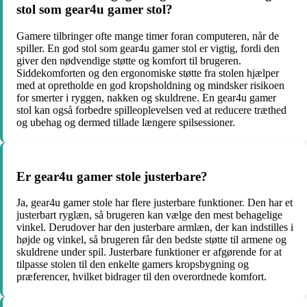
stol som gear4u gamer stol?
Gamere tilbringer ofte mange timer foran computeren, når de
spiller. En god stol som gear4u gamer stol er vigtig, fordi den
giver den nødvendige støtte og komfort til brugeren.
Siddekomforten og den ergonomiske støtte fra stolen hjælper
med at opretholde en god kropsholdning og mindsker risikoen
for smerter i ryggen, nakken og skuldrene. En gear4u gamer
stol kan også forbedre spilleoplevelsen ved at reducere træthed
og ubehag og dermed tillade længere spilsessioner.
Er gear4u gamer stole justerbare?
Ja, gear4u gamer stole har flere justerbare funktioner. Den har et
justerbart ryglæn, så brugeren kan vælge den mest behagelige
vinkel. Derudover har den justerbare armlæn, der kan indstilles i
højde og vinkel, så brugeren får den bedste støtte til armene og
skuldrene under spil. Justerbare funktioner er afgørende for at
tilpasse stolen til den enkelte gamers kropsbygning og
præferencer, hvilket bidrager til den overordnede komfort.