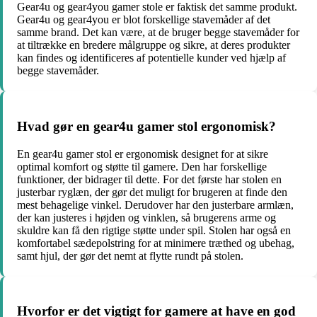
Gear4u og gear4you gamer stole er faktisk det samme produkt.
Gear4u og gear4you er blot forskellige stavemåder af det
samme brand. Det kan være, at de bruger begge stavemåder for
at tiltrække en bredere målgruppe og sikre, at deres produkter
kan findes og identificeres af potentielle kunder ved hjælp af
begge stavemåder.
Hvad gør en gear4u gamer stol ergonomisk?
En gear4u gamer stol er ergonomisk designet for at sikre
optimal komfort og støtte til gamere. Den har forskellige
funktioner, der bidrager til dette. For det første har stolen en
justerbar ryglæn, der gør det muligt for brugeren at finde den
mest behagelige vinkel. Derudover har den justerbare armlæn,
der kan justeres i højden og vinklen, så brugerens arme og
skuldre kan få den rigtige støtte under spil. Stolen har også en
komfortabel sædepolstring for at minimere træthed og ubehag,
samt hjul, der gør det nemt at flytte rundt på stolen.
Hvorfor er det vigtigt for gamere at have en god