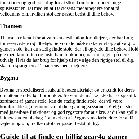
funktioner og god polstring for at sikre komforten under lange
spilsessioner. Tal med en af Davidsens medarbejdere for at få
vejledning om, hvilken stol der passer bedst til dine behov.
Thansen
Thansen er kendt for at være en destination for bilejere, der har brug
for reservedele og tilbehør. Selvom de måske ikke er et oplagt valg for
gamer stole, kan du stadig finde stole, der vil opfylde dine behov. Hold
øje med komforten og justerbare funktioner, når du kigger på deres
udvalg. Hvis du har brug for hjælp til at vælge den rigtige stol til dig,
skal du spørge en af Thansens medarbejdere.
Bygma
Bygma er specialiseret i salg af byggematerialer og er kendt for deres
omfattende udvalg af produkter. Selvom de måske ikke har et specifikt
sortiment af gamer stole, kan du stadig finde stole, der vil være
komfortable og ergonomiske til dine gaming-sessioner. Vælg en stol
med justerbare funktioner og god rygstøtte for at sikre, at du kan spille
i timevis uden ubehag. Tal med en af Bygmas medarbejdere for at få
vejledning om, hvilken stol der passer bedst til dig.
Guide til at finde en billig gear4u gamer