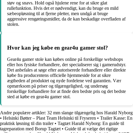
støv og snavs. Hold også hjulene rene for at sikre glat
rullefunktion. Hvis det er nødvendigt, kan du bruge en mild
sæbeopløsning til at fjerne pletter, men undgå at bruge
aggressive rengøringsmidler, da de kan beskadige overfladen af
stolen.
Hvor kan jeg købe en gear4u gamer stol?
Gear4u gamer stole kan købes online på forskellige webshops
eller hos fysiske forhandlere, der specialiserer sig i gamerudstyr.
Det anbefales at søge efter autoriserede forhandlere eller direkte
købe fra producentens officielle hjemmeside for at sikre
ægtheden af produktet og nyde fordelene ved garantien. Vær
opmærksom på priser og tilgængelighed, og undersøg
forskellige forhandlere for at finde den bedste pris og det bedste
sted at købe en gear4u gamer stol.
Andre populære artikler:
32 mm slange tilgængelig hos Harald Nyborg
•
Helsinki Bøtter – Plast Team Helsinki til Fryseren
•
Trailer Kasse: En
praktisk løsning til din trailer
•
Tagtæt Harald Nyborg: En guide til
tagreparation med Borup Tagtæt
•
Guide til at vælge det rigtige