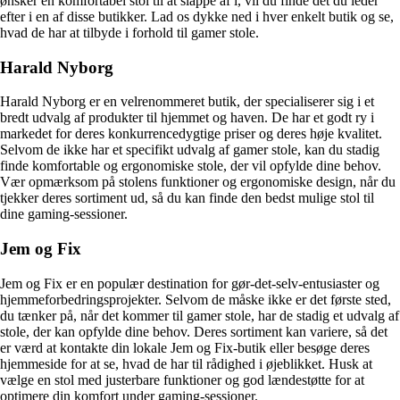
ønsker en komfortabel stol til at slappe af i, vil du finde det du leder
efter i en af ​​disse butikker. Lad os dykke ned i hver enkelt butik og se,
hvad de har at tilbyde i forhold til gamer stole.
Harald Nyborg
Harald Nyborg er en velrenommeret butik, der specialiserer sig i et
bredt udvalg af produkter til hjemmet og haven. De har et godt ry i
markedet for deres konkurrencedygtige priser og deres høje kvalitet.
Selvom de ikke har et specifikt udvalg af gamer stole, kan du stadig
finde komfortable og ergonomiske stole, der vil opfylde dine behov.
Vær opmærksom på stolens funktioner og ergonomiske design, når du
tjekker deres sortiment ud, så du kan finde den bedst mulige stol til
dine gaming-sessioner.
Jem og Fix
Jem og Fix er en populær destination for gør-det-selv-entusiaster og
hjemmeforbedringsprojekter. Selvom de måske ikke er det første sted,
du tænker på, når det kommer til gamer stole, har de stadig et udvalg af
stole, der kan opfylde dine behov. Deres sortiment kan variere, så det
er værd at kontakte din lokale Jem og Fix-butik eller besøge deres
hjemmeside for at se, hvad de har til rådighed i øjeblikket. Husk at
vælge en stol med justerbare funktioner og god lændestøtte for at
optimere din komfort under gaming-sessioner.