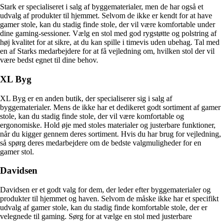
Stark er specialiseret i salg af byggematerialer, men de har også et
udvalg af produkter til hjemmet. Selvom de ikke er kendt for at have
gamer stole, kan du stadig finde stole, der vil være komfortable under
dine gaming-sessioner. Vælg en stol med god rygstøtte og polstring af
høj kvalitet for at sikre, at du kan spille i timevis uden ubehag. Tal med
en af Starks medarbejdere for at få vejledning om, hvilken stol der vil
være bedst egnet til dine behov.
XL Byg
XL Byg er en anden butik, der specialiserer sig i salg af
byggematerialer. Mens de ikke har et dedikeret godt sortiment af gamer
stole, kan du stadig finde stole, der vil være komfortable og
ergonomiske. Hold øje med stoles materialer og justerbare funktioner,
når du kigger gennem deres sortiment. Hvis du har brug for vejledning,
så spørg deres medarbejdere om de bedste valgmuligheder for en
gamer stol.
Davidsen
Davidsen er et godt valg for dem, der leder efter byggematerialer og
produkter til hjemmet og haven. Selvom de måske ikke har et specifikt
udvalg af gamer stole, kan du stadig finde komfortable stole, der er
velegnede til gaming. Sørg for at vælge en stol med justerbare