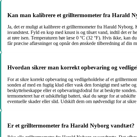
Kan man kalibrere et grilltermometer fra Harald 
Ja, det er muligt at kalibrere et grilltermometer fra Harald Nyborg. K
isvandstest. Fyld en kop med knust is og tilsæt vand, indtil det er h
at røre isen. Temperaturen bør læse 0 °C (32 °F). Hvis ikke, kan du 
får præcise aflæsninger og opnår den ønskede tilberedning af din m
Hvordan sikrer man korrekt opbevaring og vedligeh
For at sikre korrekt opbevaring og vedligeholdelse af et grilltermom
sonden af ​​med en fugtig klud eller vask den forsigtigt med sæbe 
beskyttelseskappe eller et opbevaringsfodral for at beskytte sonde
termometeret har et udskifteligt batteri, skal du sørge for at udskif
eventuelle skader eller slid. Udskift dem om nødvendigt for at sikre
Er et grilltermometer fra Harald Nyborg vandtæt?