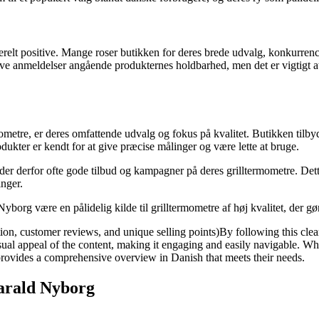
elt positive. Mange roser butikken for deres brede udvalg, konkurrence
e anmeldelser angående produkternes holdbarhed, men det er vigtigt at 
mometre, er deres omfattende udvalg og fokus på kvalitet. Butikken tilbyd
ukter er kendt for at give præcise målinger og være lette at bruge.
yder derfor ofte gode tilbud og kampagner på deres grilltermometre. Det
inger.
borg være en pålidelig kilde til grilltermometre af høj kvalitet, der gør
ation, customer reviews, and unique selling points)By following this clea
al appeal of the content, making it engaging and easily navigable. Whet
e provides a comprehensive overview in Danish that meets their needs.
Harald Nyborg