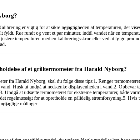
Nyborg?
alibrering er vigtig for at sikre nøjagtigheden af ​​temperaturen, der vise
elt fyldt. Rør rundt og vent et par minutter, indtil vandet når en tempera
justere temperaturen med en kalibreringsskrue eller ved at følge produce
ad.
oldelse af et grilltermometer fra Harald Nyborg?
eter fra Harald Nyborg, skal du følge disse tips:1. Rengør termometeret
og vand. Husk at undgå at nedsænke displayenheden i vand.2. Opbevar t
n.3. Undgå at udsætte termometeret for ekstreme temperaturer, både var
te det regelmæssigt for at opretholde en pålidelig strømforsyning.5. Hvis
 nøjagtige målinger.