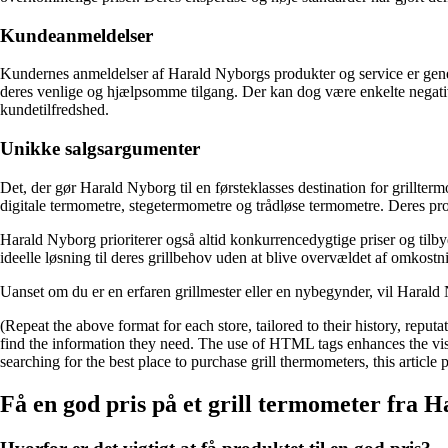
Kundeanmeldelser
Kundernes anmeldelser af Harald Nyborgs produkter og service er gener
deres venlige og hjælpsomme tilgang. Der kan dog være enkelte negativ
kundetilfredshed.
Unikke salgsargumenter
Det, der gør Harald Nyborg til en førsteklasses destination for grillter
digitale termometre, stegetermometre og trådløse termometre. Deres prod
Harald Nyborg prioriterer også altid konkurrencedygtige priser og tilb
ideelle løsning til deres grillbehov uden at blive overvældet af omkostn
Uanset om du er en erfaren grillmester eller en nybegynder, vil Harald Ny
(Repeat the above format for each store, tailored to their history, reput
find the information they need. The use of HTML tags enhances the visu
searching for the best place to purchase grill thermometers, this articl
Få en god pris på et grill termometer fra 