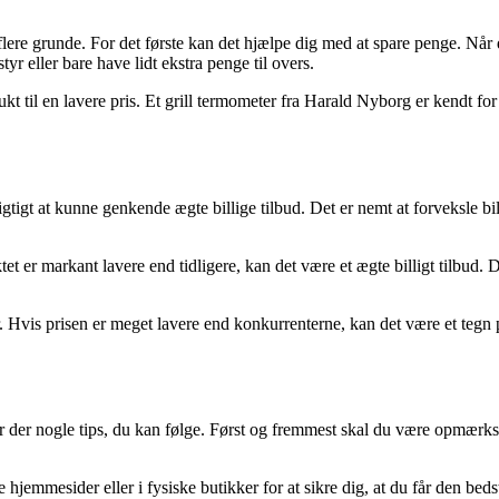
flere grunde. For det første kan det hjælpe dig med at spare penge. Når d
 eller bare have lidt ekstra penge til overs.
t til en lavere pris. Et grill termometer fra Harald Nyborg er kendt for 
 vigtigt at kunne genkende ægte billige tilbud. Det er nemt at forveksle 
tet er markant lavere end tidligere, kan det være et ægte billigt tilbud
Hvis prisen er meget lavere end konkurrenterne, kan det være et tegn på
g er der nogle tips, du kan følge. Først og fremmest skal du være opmæ
jemmesider eller i fysiske butikker for at sikre dig, at du får den beds