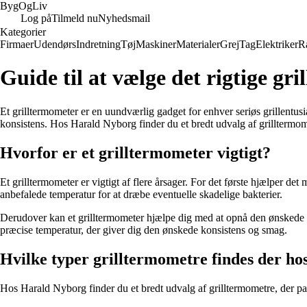
Byg
Og
Liv
Log på
Tilmeld nu
Nyhedsmail
Kategorier
Firmaer
Udendørs
Indretning
Tøj
Maskiner
Materialer
Grej
Tag
Elektriker
R
Guide til at vælge det rigtige g
Et grilltermometer er en uundværlig gadget for enhver seriøs grillentusi
konsistens. Hos Harald Nyborg finder du et bredt udvalg af grilltermomet
Hvorfor er et grilltermometer vigtigt?
Et grilltermometer er vigtigt af flere årsager. For det første hjælper det 
anbefalede temperatur for at dræbe eventuelle skadelige bakterier.
Derudover kan et grilltermometer hjælpe dig med at opnå den ønskede 
præcise temperatur, der giver dig den ønskede konsistens og smag.
Hvilke typer grilltermometre findes der h
Hos Harald Nyborg finder du et bredt udvalg af grilltermometre, der pass