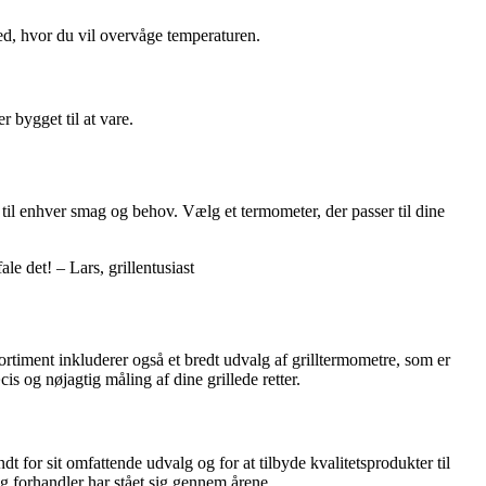
 sted, hvor du vil overvåge temperaturen.
 bygget til at vare.
 til enhver smag og behov. Vælg et termometer, der passer til dine
ale det! – Lars, grillentusiast
rtiment inkluderer også et bredt udvalg af grilltermometre, som er
is og nøjagtig måling af dine grillede retter.
 for sit omfattende udvalg og for at tilbyde kvalitetsprodukter til
ig forhandler har stået sig gennem årene.