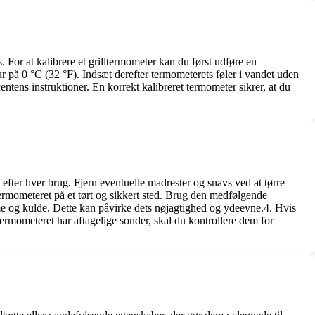
s. For at kalibrere et grilltermometer kan du først udføre en
tur på 0 °C (32 °F). Indsæt derefter termometerets føler i vandet uden
ntens instruktioner. En korrekt kalibreret termometer sikrer, at du
 efter hver brug. Fjern eventuelle madrester og snavs ved at tørre
ermometeret på et tørt og sikkert sted. Brug den medfølgende
me og kulde. Dette kan påvirke dets nøjagtighed og ydeevne.4. Hvis
 termometeret har aftagelige sonder, skal du kontrollere dem for