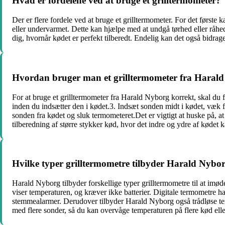
Hvad er fordelene ved at bruge et grilltermometer?
Der er flere fordele ved at bruge et grilltermometer. For det første
eller undervarmet. Dette kan hjælpe med at undgå tørhed eller råhed 
dig, hvornår kødet er perfekt tilberedt. Endelig kan det også bidrage
Hvordan bruger man et grilltermometer fra Haral
For at bruge et grilltermometer fra Harald Nyborg korrekt, skal du 
inden du indsætter den i kødet.3. Indsæt sonden midt i kødet, væk fra 
sonden fra kødet og sluk termometeret.Det er vigtigt at huske på, a
tilberedning af større stykker kød, hvor det indre og ydre af kødet 
Hvilke typer grilltermometre tilbyder Harald Nybo
Harald Nyborg tilbyder forskellige typer grilltermometre til at im
viser temperaturen, og kræver ikke batterier. Digitale termometre 
stemmealarmer. Derudover tilbyder Harald Nyborg også trådløse term
med flere sonder, så du kan overvåge temperaturen på flere kød ell