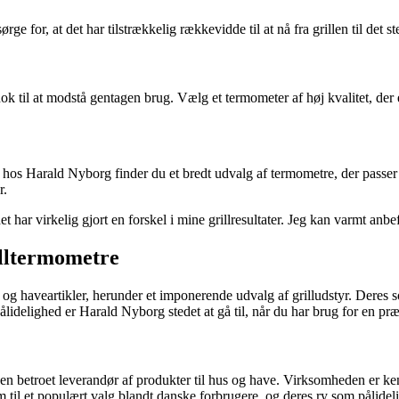
ørge for, at det har tilstrækkelig rækkevidde til at nå fra grillen til det
k til at modstå gentagen brug. Vælg et termometer af høj kvalitet, der er
g hos Harald Nyborg finder du et bredt udvalg af termometre, der passer
r.
t har virkelig gjort en forskel i mine grillresultater. Jeg kan varmt anbef
illtermometre
g haveartikler, herunder et imponerende udvalg af grilludstyr. Deres so
lidelighed er Harald Nyborg stedet at gå til, når du har brug for en præc
n betroet leverandør af produkter til hus og have. Virksomheden er kendt
 til et populært valg blandt danske forbrugere, og deres ry som pålidel