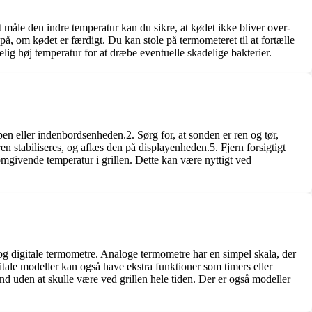
t måle den indre temperatur kan du sikre, at kødet ikke bliver over-
på, om kødet er færdigt. Du kan stole på termometeret til at fortælle
kelig høj temperatur for at dræbe eventuelle skadelige bakterier.
en eller indenbordsenheden.2. Sørg for, at sonden er ren og tør,
ren stabiliseres, og aflæs den på displayenheden.5. Fjern forsigtigt
omgivende temperatur i grillen. Dette kan være nyttigt ved
og digitale termometre. Analoge termometre har en simpel skala, der
tale modeller kan også have ekstra funktioner som timers eller
d uden at skulle være ved grillen hele tiden. Der er også modeller