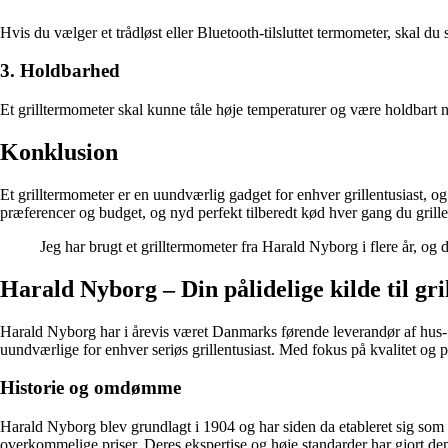
Hvis du vælger et trådløst eller Bluetooth-tilsluttet termometer, skal du s
3. Holdbarhed
Et grilltermometer skal kunne tåle høje temperaturer og være holdbart no
Konklusion
Et grilltermometer er en uundværlig gadget for enhver grillentusiast, o
præferencer og budget, og nyd perfekt tilberedt kød hver gang du grille
Jeg har brugt et grilltermometer fra Harald Nyborg i flere år, og de
Harald Nyborg – Din pålidelige kilde til gr
Harald Nyborg har i årevis været Danmarks førende leverandør af hus- o
uundværlige for enhver seriøs grillentusiast. Med fokus på kvalitet og på
Historie og omdømme
Harald Nyborg blev grundlagt i 1904 og har siden da etableret sig som e
overkommelige priser. Deres ekspertise og høje standarder har gjort dem