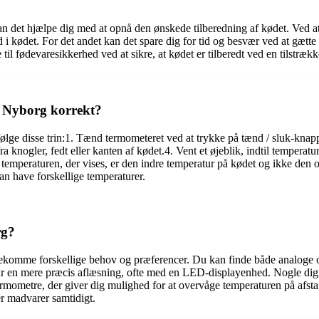
 kan det hjælpe dig med at opnå den ønskede tilberedning af kødet. Ved a
i kødet. For det andet kan det spare dig for tid og besvær ved at gætte 
 til fødevaresikkerhed ved at sikre, at kødet er tilberedt ved en tilstræk
d Nyborg korrekt?
følge disse trin:1. Tænd termometeret ved at trykke på tænd / sluk-knapp
knogler, fedt eller kanten af ​​kødet.4. Vent et øjeblik, indtil temperatu
t temperaturen, der vises, er den indre temperatur på kødet og ikke den 
kan have forskellige temperaturer.
rg?
ødekomme forskellige behov og præferencer. Du kan finde både analoge 
har en mere præcis aflæsning, ofte med en LED-displayenhed. Nogle digi
ometre, der giver dig mulighed for at overvåge temperaturen på afstan
er madvarer samtidigt.