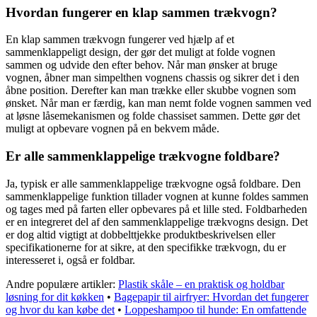
Hvordan fungerer en klap sammen trækvogn?
En klap sammen trækvogn fungerer ved hjælp af et
sammenklappeligt design, der gør det muligt at folde vognen
sammen og udvide den efter behov. Når man ønsker at bruge
vognen, åbner man simpelthen vognens chassis og sikrer det i den
åbne position. Derefter kan man trække eller skubbe vognen som
ønsket. Når man er færdig, kan man nemt folde vognen sammen ved
at løsne låsemekanismen og folde chassiset sammen. Dette gør det
muligt at opbevare vognen på en bekvem måde.
Er alle sammenklappelige trækvogne foldbare?
Ja, typisk er alle sammenklappelige trækvogne også foldbare. Den
sammenklappelige funktion tillader vognen at kunne foldes sammen
og tages med på farten eller opbevares på et lille sted. Foldbarheden
er en integreret del af den sammenklappelige trækvogns design. Det
er dog altid vigtigt at dobbelttjekke produktbeskrivelsen eller
specifikationerne for at sikre, at den specifikke trækvogn, du er
interesseret i, også er foldbar.
Andre populære artikler:
Plastik skåle – en praktisk og holdbar
løsning for dit køkken
•
Bagepapir til airfryer: Hvordan det fungerer
og hvor du kan købe det
•
Loppeshampoo til hunde: En omfattende