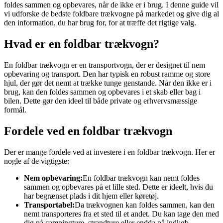
foldes sammen og opbevares, når de ikke er i brug. I denne guide vil
vi udforske de bedste foldbare trækvogne på markedet og give dig al
den information, du har brug for, for at træffe det rigtige valg.
Hvad er en foldbar trækvogn?
En foldbar trækvogn er en transportvogn, der er designet til nem
opbevaring og transport. Den har typisk en robust ramme og store
hjul, der gør det nemt at trække tunge genstande. Når den ikke er i
brug, kan den foldes sammen og opbevares i et skab eller bag i
bilen. Dette gør den ideel til både private og erhvervsmæssige
formål.
Fordele ved en foldbar trækvogn
Der er mange fordele ved at investere i en foldbar trækvogn. Her er
nogle af de vigtigste:
Nem opbevaring:
En foldbar trækvogn kan nemt foldes
sammen og opbevares på et lille sted. Dette er ideelt, hvis du
har begrænset plads i dit hjem eller køretøj.
Transportabel:
Da trækvognen kan foldes sammen, kan den
nemt transporteres fra et sted til et andet. Du kan tage den med
dig på campingture, strandture eller endda på indkøb.