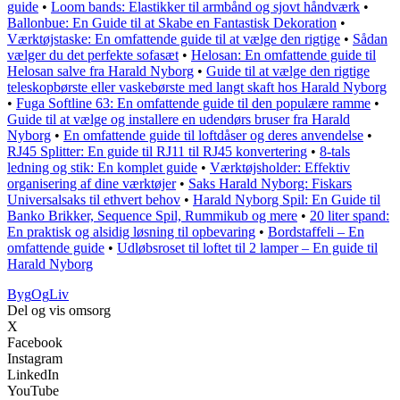
guide
•
Loom bands: Elastikker til armbånd og sjovt håndværk
•
Ballonbue: En Guide til at Skabe en Fantastisk Dekoration
•
Værktøjstaske: En omfattende guide til at vælge den rigtige
•
Sådan
vælger du det perfekte sofasæt
•
Helosan: En omfattende guide til
Helosan salve fra Harald Nyborg
•
Guide til at vælge den rigtige
teleskopbørste eller vaskebørste med langt skaft hos Harald Nyborg
•
Fuga Softline 63: En omfattende guide til den populære ramme
•
Guide til at vælge og installere en udendørs bruser fra Harald
Nyborg
•
En omfattende guide til loftdåser og deres anvendelse
•
RJ45 Splitter: En guide til RJ11 til RJ45 konvertering
•
8-tals
ledning og stik: En komplet guide
•
Værktøjsholder: Effektiv
organisering af dine værktøjer
•
Saks Harald Nyborg: Fiskars
Universalsaks til ethvert behov
•
Harald Nyborg Spil: En Guide til
Banko Brikker, Sequence Spil, Rummikub og mere
•
20 liter spand:
En praktisk og alsidig løsning til opbevaring
•
Bordstaffeli – En
omfattende guide
•
Udløbsroset til loftet til 2 lamper – En guide til
Harald Nyborg
Byg
Og
Liv
Del og vis omsorg
X
Facebook
Instagram
LinkedIn
YouTube