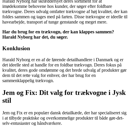
Harald Nyborg har skræddersyet deres sortiment for at
imødekomme behovene hos kunder, der søger efter foldbare
trækvogne. Deres udvalg omfatter trækvogne af høj kvalitet, der kan
foldes sammen og tages med på farten. Disse trækvogne er ideelle til
havearbejde, transport af tunge genstande og meget mere.
Har du brug for en trækvogn, der kan klappes sammen?
Harald Nyborg har det, du søger.
Konklusion
Harald Nyborg er en af de førende detailhandlere i Danmark og er
det ideelle sted at handle for en foldbar trækvogn. Deres fokus på
kvalitet, deres gode omdømme og det brede udvalg af produkter gør
dem til det rette valg for enhver, der har brug for en
sammenklappelig trækvogn.
Jem og Fix: Dit valg for trækvogne i Jysk
stil
Jem og Fix er en populær dansk detailkæde, der har specialiseret sig
i at tilbyde praktiske og overkommelige produkter til både gør-det-
selv-entusiaster og håndværkere.