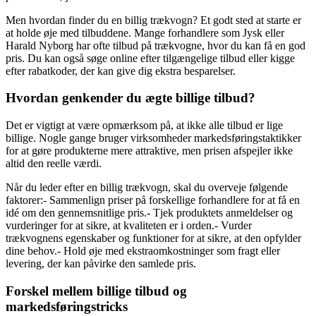
Men hvordan finder du en billig trækvogn? Et godt sted at starte er
at holde øje med tilbuddene. Mange forhandlere som Jysk eller
Harald Nyborg har ofte tilbud på trækvogne, hvor du kan få en god
pris. Du kan også søge online efter tilgængelige tilbud eller kigge
efter rabatkoder, der kan give dig ekstra besparelser.
Hvordan genkender du ægte billige tilbud?
Det er vigtigt at være opmærksom på, at ikke alle tilbud er lige
billige. Nogle gange bruger virksomheder markedsføringstaktikker
for at gøre produkterne mere attraktive, men prisen afspejler ikke
altid den reelle værdi.
Når du leder efter en billig trækvogn, skal du overveje følgende
faktorer:- Sammenlign priser på forskellige forhandlere for at få en
idé om den gennemsnitlige pris.- Tjek produktets anmeldelser og
vurderinger for at sikre, at kvaliteten er i orden.- Vurder
trækvognens egenskaber og funktioner for at sikre, at den opfylder
dine behov.- Hold øje med ekstraomkostninger som fragt eller
levering, der kan påvirke den samlede pris.
Forskel mellem billige tilbud og
markedsføringstricks