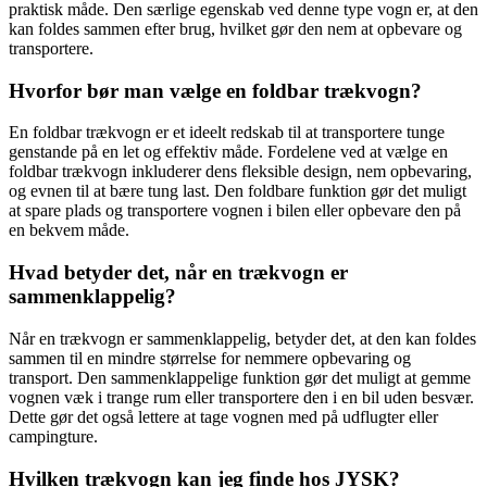
praktisk måde. Den særlige egenskab ved denne type vogn er, at den
kan foldes sammen efter brug, hvilket gør den nem at opbevare og
transportere.
Hvorfor bør man vælge en foldbar trækvogn?
En foldbar trækvogn er et ideelt redskab til at transportere tunge
genstande på en let og effektiv måde. Fordelene ved at vælge en
foldbar trækvogn inkluderer dens fleksible design, nem opbevaring,
og evnen til at bære tung last. Den foldbare funktion gør det muligt
at spare plads og transportere vognen i bilen eller opbevare den på
en bekvem måde.
Hvad betyder det, når en trækvogn er
sammenklappelig?
Når en trækvogn er sammenklappelig, betyder det, at den kan foldes
sammen til en mindre størrelse for nemmere opbevaring og
transport. Den sammenklappelige funktion gør det muligt at gemme
vognen væk i trange rum eller transportere den i en bil uden besvær.
Dette gør det også lettere at tage vognen med på udflugter eller
campingture.
Hvilken trækvogn kan jeg finde hos JYSK?