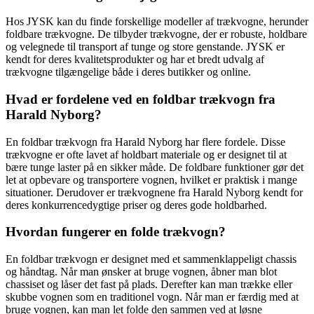
Hos JYSK kan du finde forskellige modeller af trækvogne, herunder
foldbare trækvogne. De tilbyder trækvogne, der er robuste, holdbare
og velegnede til transport af tunge og store genstande. JYSK er
kendt for deres kvalitetsprodukter og har et bredt udvalg af
trækvogne tilgængelige både i deres butikker og online.
Hvad er fordelene ved en foldbar trækvogn fra
Harald Nyborg?
En foldbar trækvogn fra Harald Nyborg har flere fordele. Disse
trækvogne er ofte lavet af holdbart materiale og er designet til at
bære tunge laster på en sikker måde. De foldbare funktioner gør det
let at opbevare og transportere vognen, hvilket er praktisk i mange
situationer. Derudover er trækvognene fra Harald Nyborg kendt for
deres konkurrencedygtige priser og deres gode holdbarhed.
Hvordan fungerer en folde trækvogn?
En foldbar trækvogn er designet med et sammenklappeligt chassis
og håndtag. Når man ønsker at bruge vognen, åbner man blot
chassiset og låser det fast på plads. Derefter kan man trække eller
skubbe vognen som en traditionel vogn. Når man er færdig med at
bruge vognen, kan man let folde den sammen ved at løsne