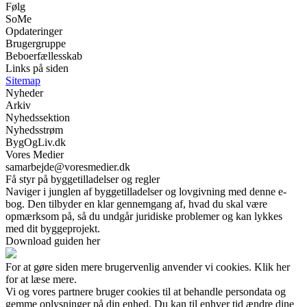
Følg
SoMe
Opdateringer
Brugergruppe
Beboerfællesskab
Links på siden
Sitemap
Nyheder
Arkiv
Nyhedssektion
Nyhedsstrøm
BygOgLiv.dk
Vores Medier
samarbejde@voresmedier.dk
Få styr på byggetilladelser og regler
Naviger i junglen af byggetilladelser og lovgivning med denne e-
bog. Den tilbyder en klar gennemgang af, hvad du skal være
opmærksom på, så du undgår juridiske problemer og kan lykkes
med dit byggeprojekt.
Download guiden her
For at gøre siden mere brugervenlig anvender vi cookies. Klik her
for at læse mere.
Vi og vores partnere bruger cookies til at behandle persondata og
gemme oplysninger på din enhed. Du kan til enhver tid ændre dine