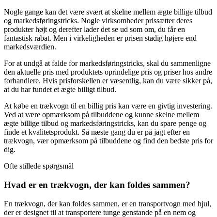
Nogle gange kan det være svært at skelne mellem ægte billige tilbud
og markedsføringstricks. Nogle virksomheder prissætter deres
produkter højt og derefter lader det se ud som om, du får en
fantastisk rabat. Men i virkeligheden er prisen stadig højere end
markedsværdien.
For at undgå at falde for markedsføringstricks, skal du sammenligne
den aktuelle pris med produktets oprindelige pris og priser hos andre
forhandlere. Hvis prisforskellen er væsentlig, kan du være sikker på,
at du har fundet et ægte billigt tilbud.
At købe en trækvogn til en billig pris kan være en givtig investering.
Ved at være opmærksom på tilbuddene og kunne skelne mellem
ægte billige tilbud og markedsføringstricks, kan du spare penge og
finde et kvalitetsprodukt. Så næste gang du er på jagt efter en
trækvogn, vær opmærksom på tilbuddene og find den bedste pris for
dig.
Ofte stillede spørgsmål
Hvad er en trækvogn, der kan foldes sammen?
En trækvogn, der kan foldes sammen, er en transportvogn med hjul,
der er designet til at transportere tunge genstande på en nem og