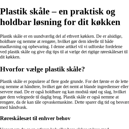
Plastik skåle – en praktisk og
holdbar løsning for dit køkken
Plastik skåle er en uundværlig del af ethvert køkken. De er alsidige,
holdbare og nemme at rengøre, hvilket gør dem ideelle til både
madlavning og opbevaring. I denne artikel vil vi udforske fordelene
ved plastik skåle og give dig tips til at vælge det rigtige røreskålesæt til
dit køkken.
Hvorfor vælge plastik skåle?
Plastik skåle er populære af flere gode grunde. For det første er de lette
og nemme at håndtere, hvilket gør det nemt at blande ingredienser eller
servere mad. De er også holdbare og kan modstå stød og slag, hvilket
gør dem velegnede til daglig brug. Plastik skåle er også nemme at
rengøre, da de kan tåle opvaskemaskine. Dette sparer dig tid og besvær
med håndvask.
Røreskålesæt til enhver behov