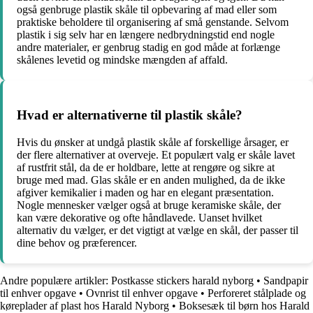
også genbruge plastik skåle til opbevaring af mad eller som
praktiske beholdere til organisering af små genstande. Selvom
plastik i sig selv har en længere nedbrydningstid end nogle
andre materialer, er genbrug stadig en god måde at forlænge
skålenes levetid og mindske mængden af affald.
Hvad er alternativerne til plastik skåle?
Hvis du ønsker at undgå plastik skåle af forskellige årsager, er
der flere alternativer at overveje. Et populært valg er skåle lavet
af rustfrit stål, da de er holdbare, lette at rengøre og sikre at
bruge med mad. Glas skåle er en anden mulighed, da de ikke
afgiver kemikalier i maden og har en elegant præsentation.
Nogle mennesker vælger også at bruge keramiske skåle, der
kan være dekorative og ofte håndlavede. Uanset hvilket
alternativ du vælger, er det vigtigt at vælge en skål, der passer til
dine behov og præferencer.
Andre populære artikler:
Postkasse stickers harald nyborg
•
Sandpapir
til enhver opgave
•
Ovnrist til enhver opgave
•
Perforeret stålplade og
køreplader af plast hos Harald Nyborg
•
Boksesæk til børn hos Harald