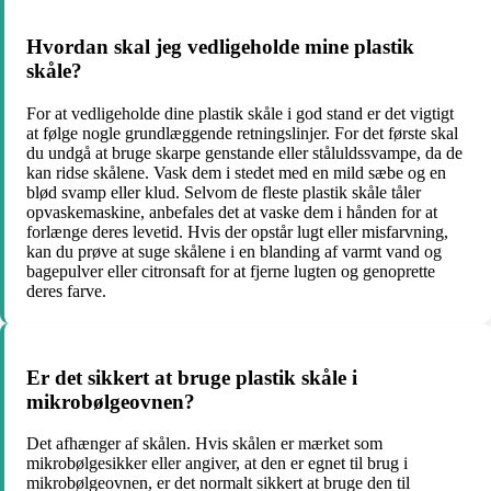
Hvordan skal jeg vedligeholde mine plastik
skåle?
For at vedligeholde dine plastik skåle i god stand er det vigtigt
at følge nogle grundlæggende retningslinjer. For det første skal
du undgå at bruge skarpe genstande eller ståluldssvampe, da de
kan ridse skålene. Vask dem i stedet med en mild sæbe og en
blød svamp eller klud. Selvom de fleste plastik skåle tåler
opvaskemaskine, anbefales det at vaske dem i hånden for at
forlænge deres levetid. Hvis der opstår lugt eller misfarvning,
kan du prøve at suge skålene i en blanding af varmt vand og
bagepulver eller citronsaft for at fjerne lugten og genoprette
deres farve.
Er det sikkert at bruge plastik skåle i
mikrobølgeovnen?
Det afhænger af skålen. Hvis skålen er mærket som
mikrobølgesikker eller angiver, at den er egnet til brug i
mikrobølgeovnen, er det normalt sikkert at bruge den til