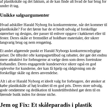
af plastikskåle og det faktum, at de kan finde alt hvad de har brug for
under ét tag.
Unikke salgsargumenter
Hvad adskiller Harald Nyborg fra konkurrenterne, når det kommer til
plastikskåle? For det første har de et bredt udvalg af forskellige
størrelser og designs, der passer til enhver opgave i køkkenet eller til
fester. Deres skåle er fremstillet af holdbare materialer, der sikrer
langvarig brug og nem rengøring.
Et andet afgørende punkt er Harald Nyborgs konkurrencedygtige
priser. De tilbyder ofte kampagnetilbud og rabatter, der gør det endnu
mere attraktivt for forbrugerne at vælge dem som deres foretrukne
forhandler. Deres engagerede kundeservice sikrer også en god
oplevelse for kunderne, der kan få hjælp og rådgivning om de
forskellige skåle og deres anvendelse.
Alt i alt er Harald Nyborg et ideelt valg for forbrugere, der ønsker at
købe plastikskåle af høj kvalitet til en god pris. Deres store udvalg,
gode omdømme og dedikation til kundetilfredshed gør dem til en
førende butik inden for denne niche.
Jem og Fix: Et skåleparadis i plastik