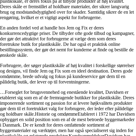
plastikskåle, er deres fokus på at tilbyde produkter af høj kvalitet.
Deres skåle er fremstillet af holdbare materialer, der sikrer langvarig
brug og modstandsdygtighed over for skader. Samtidig sikrer de en let
rengøring, hvilket er et vigtigt aspekt for forbrugerne.
En anden fordel ved at handle hos Jem og Fix er deres
konkurrencedygtige priser. De tilbyder ofte gode tilbud og kampagner,
der gør det attraktivt for forbrugerne at vælge dem som deres
foretrukne butik for plastikskåle. De har også et praktisk online
bestillingssystem, der gør det nemt for kunderne at finde og bestille de
ønskede skåle.
Forbrugere, der søger plastikskåle af høj kvalitet i forskellige størrelser
og designs, vil finde Jem og Fix som en ideel destination. Deres gode
omdømme, brede udvalg og fokus på kundeservice gør dem til en
pålidelig butik, der lever op til forventningerne.
…Forseglet for brugsvennehed og enestående kvalitet, Davidsen er
etableret sig som en af ​​de fremragende butikker for plastikskåle. Deres
imponerende sortiment og passion for at levere højkvalitets produkter
gør dem til et foretrukket valg for forbrugere, der leder efter pålidelige
og holdbare skåle.Historie og omdømmeEtableret i 1972 har Davidsen
opbygget en solid position som en af ​​de mest betroede byggemarkeder
i Danmark. De er kendt for deres omfattende sortiment af
byggematerialer og værktøjer, men har også specialiseret sig inden for
plastikskåle og relaterede produkter.KundeanmeldelserDavidsen har