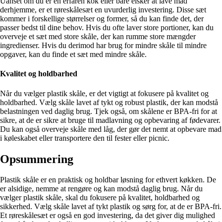
Uanset om du er en erfaren kok eller bare elsker at lave mad
derhjemme, er et røreskålesæt en uvurderlig investering. Disse sæt
kommer i forskellige størrelser og former, så du kan finde det, der
passer bedst til dine behov. Hvis du ofte laver store portioner, kan du
overveje et sæt med store skåle, der kan rumme store mængder
ingredienser. Hvis du derimod har brug for mindre skåle til mindre
opgaver, kan du finde et sæt med mindre skåle.
Kvalitet og holdbarhed
Når du vælger plastik skåle, er det vigtigt at fokusere på kvalitet og
holdbarhed. Vælg skåle lavet af tykt og robust plastik, der kan modstå
belastningen ved daglig brug. Tjek også, om skålene er BPA-fri for at
sikre, at de er sikre at bruge til madlavning og opbevaring af fødevarer.
Du kan også overveje skåle med låg, der gør det nemt at opbevare mad
i køleskabet eller transportere den til fester eller picnic.
Opsummering
Plastik skåle er en praktisk og holdbar løsning for ethvert køkken. De
er alsidige, nemme at rengøre og kan modstå daglig brug. Når du
vælger plastik skåle, skal du fokusere på kvalitet, holdbarhed og
sikkerhed. Vælg skåle lavet af tykt plastik og sørg for, at de er BPA-fri.
Et røreskålesæt er også en god investering, da det giver dig mulighed