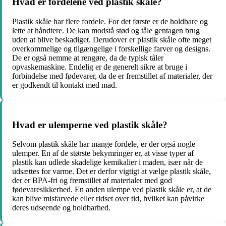
Hvad er fordelene ved plastik skåle?
Plastik skåle har flere fordele. For det første er de holdbare og
lette at håndtere. De kan modstå stød og tåle gentagen brug
uden at blive beskadiget. Derudover er plastik skåle ofte meget
overkommelige og tilgængelige i forskellige farver og designs.
De er også nemme at rengøre, da de typisk tåler
opvaskemaskine. Endelig er de generelt sikre at bruge i
forbindelse med fødevarer, da de er fremstillet af materialer, der
er godkendt til kontakt med mad.
Hvad er ulemperne ved plastik skåle?
Selvom plastik skåle har mange fordele, er der også nogle
ulemper. En af de største bekymringer er, at visse typer af
plastik kan udlede skadelige kemikalier i maden, især når de
udsættes for varme. Det er derfor vigtigt at vælge plastik skåle,
der er BPA-fri og fremstillet af materialer med god
fødevaresikkerhed. En anden ulempe ved plastik skåle er, at de
kan blive misfarvede eller ridset over tid, hvilket kan påvirke
deres udseende og holdbarhed.