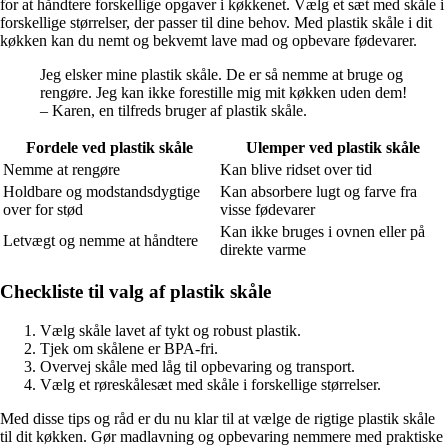
for at håndtere forskellige opgaver i køkkenet. Vælg et sæt med skåle i
forskellige størrelser, der passer til dine behov. Med plastik skåle i dit
køkken kan du nemt og bekvemt lave mad og opbevare fødevarer.
Jeg elsker mine plastik skåle. De er så nemme at bruge og
rengøre. Jeg kan ikke forestille mig mit køkken uden dem!
– Karen, en tilfreds bruger af plastik skåle.
Fordele ved plastik skåle
Ulemper ved plastik skåle
Nemme at rengøre
Kan blive ridset over tid
Holdbare og modstandsdygtige
Kan absorbere lugt og farve fra
over for stød
visse fødevarer
Kan ikke bruges i ovnen eller på
Letvægt og nemme at håndtere
direkte varme
Checkliste til valg af plastik skåle
Vælg skåle lavet af tykt og robust plastik.
Tjek om skålene er BPA-fri.
Overvej skåle med låg til opbevaring og transport.
Vælg et røreskålesæt med skåle i forskellige størrelser.
Med disse tips og råd er du nu klar til at vælge de rigtige plastik skåle
til dit køkken. Gør madlavning og opbevaring nemmere med praktiske