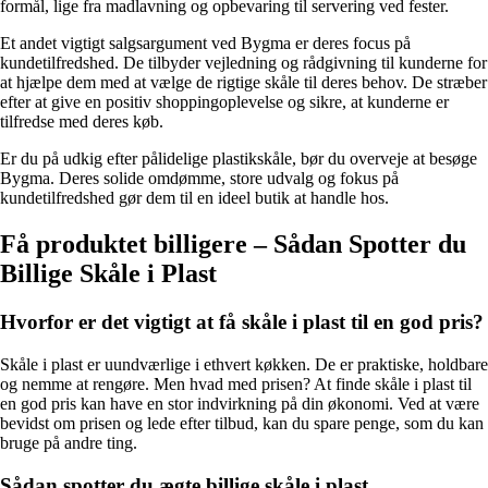
formål, lige fra madlavning og opbevaring til servering ved fester.
Et andet vigtigt salgsargument ved Bygma er deres focus på
kundetilfredshed. De tilbyder vejledning og rådgivning til kunderne for
at hjælpe dem med at vælge de rigtige skåle til deres behov. De stræber
efter at give en positiv shoppingoplevelse og sikre, at kunderne er
tilfredse med deres køb.
Er du på udkig efter pålidelige plastikskåle, bør du overveje at besøge
Bygma. Deres solide omdømme, store udvalg og fokus på
kundetilfredshed gør dem til en ideel butik at handle hos.
Få produktet billigere – Sådan Spotter du
Billige Skåle i Plast
Hvorfor er det vigtigt at få skåle i plast til en god pris?
Skåle i plast er uundværlige i ethvert køkken. De er praktiske, holdbare
og nemme at rengøre. Men hvad med prisen? At finde skåle i plast til
en god pris kan have en stor indvirkning på din økonomi. Ved at være
bevidst om prisen og lede efter tilbud, kan du spare penge, som du kan
bruge på andre ting.
Sådan spotter du ægte billige skåle i plast