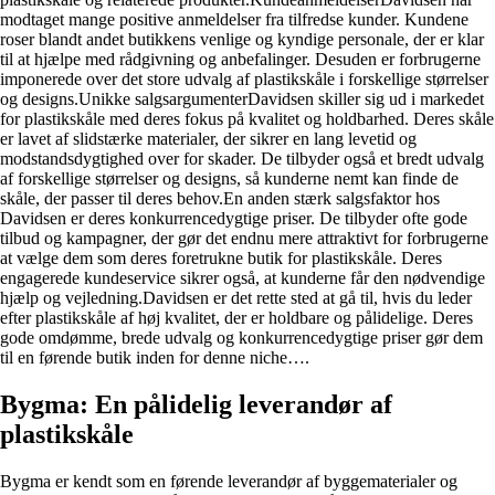
modtaget mange positive anmeldelser fra tilfredse kunder. Kundene
roser blandt andet butikkens venlige og kyndige personale, der er klar
til at hjælpe med rådgivning og anbefalinger. Desuden er forbrugerne
imponerede over det store udvalg af plastikskåle i forskellige størrelser
og designs.Unikke salgsargumenterDavidsen skiller sig ud i markedet
for plastikskåle med deres fokus på kvalitet og holdbarhed. Deres skåle
er lavet af slidstærke materialer, der sikrer en lang levetid og
modstandsdygtighed over for skader. De tilbyder også et bredt udvalg
af forskellige størrelser og designs, så kunderne nemt kan finde de
skåle, der passer til deres behov.En anden stærk salgsfaktor hos
Davidsen er deres konkurrencedygtige priser. De tilbyder ofte gode
tilbud og kampagner, der gør det endnu mere attraktivt for forbrugerne
at vælge dem som deres foretrukne butik for plastikskåle. Deres
engagerede kundeservice sikrer også, at kunderne får den nødvendige
hjælp og vejledning.Davidsen er det rette sted at gå til, hvis du leder
efter plastikskåle af høj kvalitet, der er holdbare og pålidelige. Deres
gode omdømme, brede udvalg og konkurrencedygtige priser gør dem
til en førende butik inden for denne niche….
Bygma: En pålidelig leverandør af
plastikskåle
Bygma er kendt som en førende leverandør af byggematerialer og