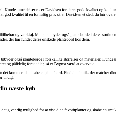
ord. Kundeanmeldelser roser Davidsen for deres gode kvalitet og konkurr
f god kvalitet til en fornuftig pris, så er Davidsen et sted, du bør overv
 biltilbehør og værktøj. Men de tilbyder også planteborde i deres sort
kunder, der har fundet deres ønskede plantebord hos dem.
tilbyder også planteborde i forskellige størrelser og materialer. Kun
ret og pålidelig forhandler, så er Bygma værd at overveje.
r det kommer til at købe et plantebord. Find den butik, der matcher din
r til dig.
 din næste køb
, da det giver dig mulighed for at vise dine favoritplanter og skabe en sm