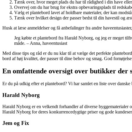
Tænk over, hvor meget plads du har til rådighed i din have eller 
Overvej om du har brug for ekstra opbevaringsplads til redskabe
Vælg et plantebord lavet af holdbare materialer, der kan modstå 
Tænk over hvilket design der passer bedst til din havestil og æst
Husk at læse anmeldelser og få anbefalinger fra andre haveentusiaster,
Jeg købte et plantebord fra Harald Nyborg, og jeg er meget tilf
måde. – Anna, haveentusiast
Med disse tips og råd er du nu klar til at vælge det perfekte plantebo
bord af høj kvalitet, der passer til dine behov og smag. God fornøjelse 
En omfattende oversigt over butikker der s
Er du på udkig efter et plantebord? Vi har samlet en liste over danske
Harald Nyborg
Harald Nyborg er en velkendt forhandler af diverse byggematerialer o
Harald Nyborg for deres konkurrencedygtige priser og gode kundeservic
Jem og Fix