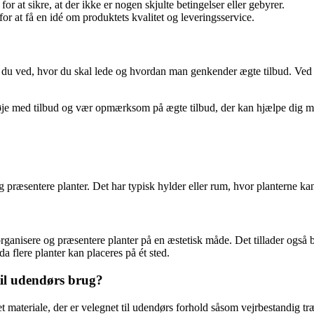
r at sikre, at der ikke er nogen skjulte betingelser eller gebyrer.
or at få en idé om produktets kvalitet og leveringsservice.
s du ved, hvor du skal lede og hvordan man genkender ægte tilbud. Ved a
d øje med tilbud og vær opmærksom på ægte tilbud, der kan hjælpe dig 
e og præsentere planter. Det har typisk hylder eller rum, hvor planterne 
organisere og præsentere planter på en æstetisk måde. Det tillader også b
 flere planter kan placeres på ét sted.
til udendørs brug?
t materiale, der er velegnet til udendørs forhold såsom vejrbestandig træ