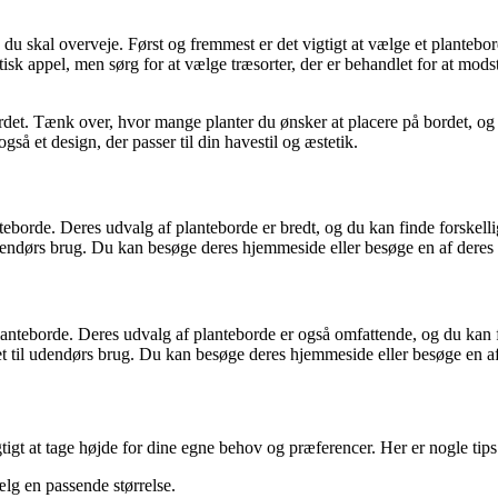
, du skal overveje. Først og fremmest er det vigtigt at vælge et plantebor
tisk appel, men sørg for at vælge træsorter, der er behandlet for at mods
ordet. Tænk over, hvor mange planter du ønsker at placere på bordet, og
så et design, der passer til din havestil og æstetik.
borde. Deres udvalg af planteborde er bredt, og du kan finde forskellige
 udendørs brug. Du kan besøge deres hjemmeside eller besøge en af deres 
teborde. Deres udvalg af planteborde er også omfattende, og du kan find
net til udendørs brug. Du kan besøge deres hjemmeside eller besøge en af
igt at tage højde for dine egne behov og præferencer. Her er nogle tips t
lg en passende størrelse.