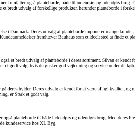
nt omfatter også planteborde, både til indendørs og udendørs brug. De
 et bredt udvalg af forskellige produkter, herunder planteborde i forskell
relse i Danmark. Deres udvalg af planteborde imponerer mange kunder, d
Kundeanmeldelser fremhæver Bauhaus som et ideelt sted at finde et plant
også et bredt udvalg af planteborde i deres sortiment. Silvan er kendt fo
 er et godt valg, hvis du ønsker god vejledning og service under dit køb
e på deres hylder. Deres udvalg er kendt for at være af høj kvalitet, og
ing, er Stark et godt valg.
også planteborde til både indendørs og udendørs brug. Med deres bre
ode kundeservice hos XL Byg.