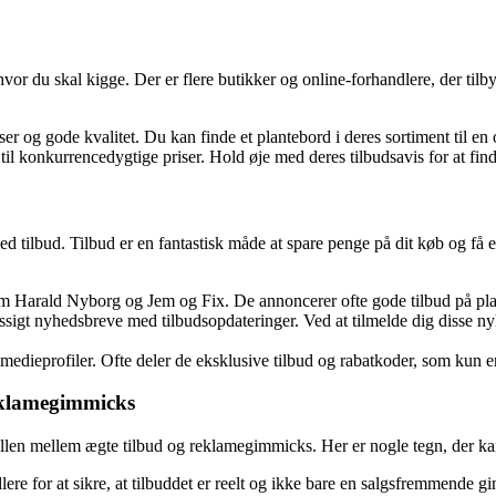
e, hvor du skal kigge. Der er flere butikker og online-forhandlere, der til
er og gode kvalitet. Du kan finde et plantebord i deres sortiment til en
til konkurrencedygtige priser. Hold øje med deres tilbudsavis for at fin
ed tilbud. Tilbud er en fantastisk måde at spare penge på dit køb og få et 
om Harald Nyborg og Jem og Fix. De annoncerer ofte gode tilbud på pl
gt nyhedsbreve med tilbudsopdateringer. Ved at tilmelde dig disse nyhe
medieprofiler. Ofte deler de eksklusive tilbud og rabatkoder, som kun er
eklamegimmicks
ellen mellem ægte tilbud og reklamegimmicks. Her er nogle tegn, der k
ere for at sikre, at tilbuddet er reelt og ikke bare en salgsfremmende g