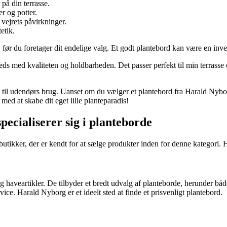
på din terrasse.
r og potter.
vejrets påvirkninger.
etik.
 før du foretager dit endelige valg. Et godt plantebord kan være en inve
reds med kvaliteten og holdbarheden. Det passer perfekt til min terrass
rd til udendørs brug. Uanset om du vælger et plantebord fra Harald Nybor
med at skabe dit eget lille planteparadis!
pecialiserer sig i planteborde
 butikker, der er kendt for at sælge produkter inden for denne kategori.
g haveartikler. De tilbyder et bredt udvalg af planteborde, herunder bå
e. Harald Nyborg er et ideelt sted at finde et prisvenligt plantebord.