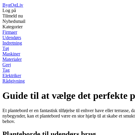
Byg
Og
Liv
Log på
Tilmeld nu
Nyhedsmail
Kategorier
Firmaer
Udendørs
Indretning
Tøj
Maskiner
Materialer
Grej
Tag
Elektriker
Rådgivning
Guide til at vælge det perfekte 
Et plantebord er en fantastisk tilføjelse til enhver have eller terrasse
nybegynder, kan et plantebord være en stor hjælp til at skabe et smukt 
behov.
Planteborde til udendørs brug