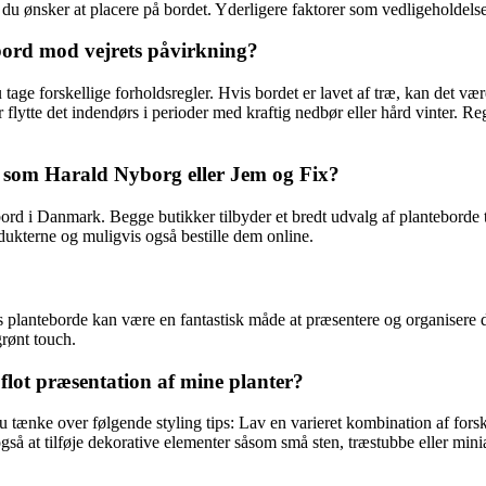
er, du ønsker at placere på bordet. Yderligere faktorer som vedligeholdel
bord mod vejrets påvirkning?
age forskellige forholdsregler. Hvis bordet er lavet af træ, kan det vær
 flytte det indendørs i perioder med kraftig nedbør eller hård vinter. R
, som Harald Nyborg eller Jem og Fix?
d i Danmark. Begge butikker tilbyder et bredt udvalg af planteborde til f
dukterne og muligvis også bestille dem online.
planteborde kan være en fantastisk måde at præsentere og organisere din
grønt touch.
flot præsentation af mine planter?
 tænke over følgende styling tips: Lav en varieret kombination af forskel
gså at tilføje dekorative elementer såsom små sten, træstubbe eller minia