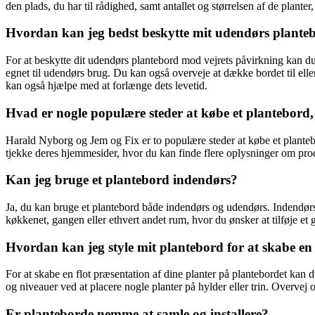
den plads, du har til rådighed, samt antallet og størrelsen af de plant
Hvordan kan jeg bedst beskytte mit udendørs plante
For at beskytte dit udendørs plantebord mod vejrets påvirkning kan du t
egnet til udendørs brug. Du kan også overveje at dække bordet til eller
kan også hjælpe med at forlænge dets levetid.
Hvad er nogle populære steder at købe et plantebord
Harald Nyborg og Jem og Fix er to populære steder at købe et plantebor
tjekke deres hjemmesider, hvor du kan finde flere oplysninger om pro
Kan jeg bruge et plantebord indendørs?
Ja, du kan bruge et plantebord både indendørs og udendørs. Indendørs 
køkkenet, gangen eller ethvert andet rum, hvor du ønsker at tilføje et 
Hvordan kan jeg style mit plantebord for at skabe en 
For at skabe en flot præsentation af dine planter på plantebordet kan du
og niveauer ved at placere nogle planter på hylder eller trin. Overvej o
Er planteborde nemme at samle og installere?