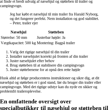
at finde et bredt udvalg af næsehjul og støtteben til trailer og
campingvogn.
Jeg har købt et næsehjul til min trailer fra Harald Nyborg,
og det fungerer perfekt. Nem installation og god stabilitet.
– Peter, trailer ejer
Næsehjul
Støtteben
Størrelse: 50 mm
Justerbar højde: Ja
Vægtkapacitet: 500 kg
Montering: Bagpå trailer
Vælg det rigtige næsehjul til din trailer
Installer næsehjulet korrekt på fronten af ​​din trailer
Juster næsehjulet efter behov
Brug støtteben til at stabilisere din campingvogn
Juster støttebenene for at opnå den rette højde
Husk altid at følge producentens instruktioner og sikre dig, at dit
næsehjul og støtteben er i god stand, før du bruger din trailer eller
campingvogn. Med det rigtige udstyr kan du nyde en sikker og
problemfri traileroplevelse.
En omfattende oversigt over
specialbutikker til næsehjul og støtteben til