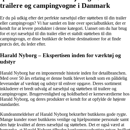
trailere og campingvogne i Danmark
Er du på udkig efter det perfekte næsehjul eller støtteben til din trailer
eller campingvogn? Vi har samlet en liste over specialbutikker, der er
kendt for at levere produkter i denne kategori. Uanset om du har brug
for et nyt næsehjul til din trailer eller et stabilt støtteben til din
campingvogn, er disse butikker de bedste destinationer for at finde
præcis det, du leder efter.
Harald Nyborg – Ekspertisen inden for værktøj og
udstyr
Harald Nyborg har en imponerende historie inden for detailbranchen.
Med over 50 års erfaring er denne butik blevet kendt som en pålidelig
leverandør af værktøj og udstyr til enhver opgave. Deres sortiment
inkluderer et bredt udvalg af næsehjul og støtteben til trailere og
campingvogne. Brugervenlighed og holdbarhed er kerneværdierne hos
Harald Nyborg, og deres produkter er kendt for at opfylde de højeste
standarder.
Kundeanmeldelser af Harald Nyborg bekræfter butikkens gode rygte.
Mange kunder roser butikkens venlige og hjælpsomme personale samt
den høje kvalitet af deres næsehjul og støtteben. Det er også værd at
bemærke, at Harald Nyborg tilbyder konkurrencedygtige priser, hvilket