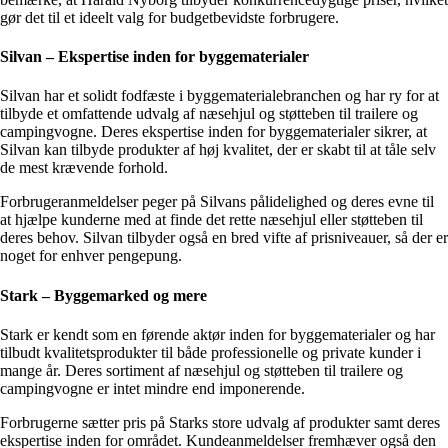
gør det til et ideelt valg for budgetbevidste forbrugere.
Silvan – Ekspertise inden for byggematerialer
Silvan har et solidt fodfæste i byggematerialebranchen og har ry for at
tilbyde et omfattende udvalg af næsehjul og støtteben til trailere og
campingvogne. Deres ekspertise inden for byggematerialer sikrer, at
Silvan kan tilbyde produkter af høj kvalitet, der er skabt til at tåle selv
de mest krævende forhold.
Forbrugeranmeldelser peger på Silvans pålidelighed og deres evne til
at hjælpe kunderne med at finde det rette næsehjul eller støtteben til
deres behov. Silvan tilbyder også en bred vifte af prisniveauer, så der er
noget for enhver pengepung.
Stark – Byggemarked og mere
Stark er kendt som en førende aktør inden for byggematerialer og har
tilbudt kvalitetsprodukter til både professionelle og private kunder i
mange år. Deres sortiment af næsehjul og støtteben til trailere og
campingvogne er intet mindre end imponerende.
Forbrugerne sætter pris på Starks store udvalg af produkter samt deres
ekspertise inden for området. Kundeanmeldelser fremhæver også den