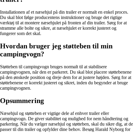
Installationen af et næsehjul på din trailer er normalt en enkel proces.
Du skal blot følge producentens instruktioner og bruge det rigtige
værktøj til at montere næsehjulet på fronten af ​​din trailer. Sørg for at
stramme alle bolte og sikre, at næsehjulet er korrekt justeret og
fungerer som det skal.
Hvordan bruger jeg støtteben til min
campingvogn?
Støtteben til campingvogn bruges normalt til at stabilisere
campingvognen, når den er parkeret. Du skal blot placere støttebenene
på den ønskede position og dreje dem for at justere højden. Sørg for at
støttebenene er korrekt justeret og sikret, inden du begynder at bruge
campingvognen.
Opsummering
Næsehjul og støtteben er vigtige dele af enhver trailer eller
campingvogn. De giver stabilitet og mulighed for nem håndtering og
parkering. Når du vælger næsehjul og støtteben, skal du sikre dig, at de
passer til din trailer og opfylder dine behov. Besøg Harald Nyborg for