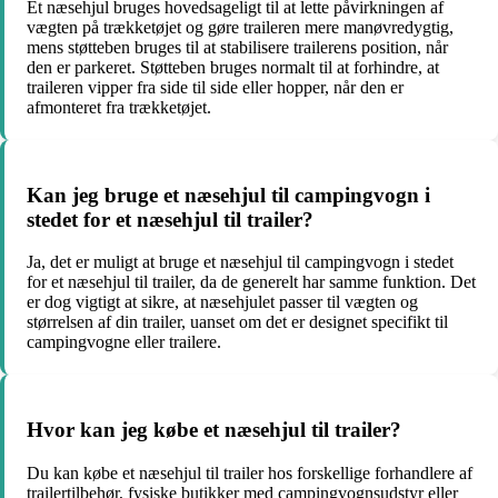
Et næsehjul bruges hovedsageligt til at lette påvirkningen af
vægten på trækketøjet og gøre traileren mere manøvredygtig,
mens støtteben bruges til at stabilisere trailerens position, når
den er parkeret. Støtteben bruges normalt til at forhindre, at
traileren vipper fra side til side eller hopper, når den er
afmonteret fra trækketøjet.
Kan jeg bruge et næsehjul til campingvogn i
stedet for et næsehjul til trailer?
Ja, det er muligt at bruge et næsehjul til campingvogn i stedet
for et næsehjul til trailer, da de generelt har samme funktion. Det
er dog vigtigt at sikre, at næsehjulet passer til vægten og
størrelsen af din trailer, uanset om det er designet specifikt til
campingvogne eller trailere.
Hvor kan jeg købe et næsehjul til trailer?
Du kan købe et næsehjul til trailer hos forskellige forhandlere af
trailertilbehør, fysiske butikker med campingvognsudstyr eller