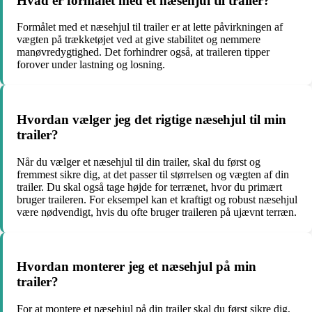
Hvad er formålet med et næsehjul til trailer?
Formålet med et næsehjul til trailer er at lette påvirkningen af
vægten på trækketøjet ved at give stabilitet og nemmere
manøvredygtighed. Det forhindrer også, at traileren tipper
forover under lastning og losning.
Hvordan vælger jeg det rigtige næsehjul til min
trailer?
Når du vælger et næsehjul til din trailer, skal du først og
fremmest sikre dig, at det passer til størrelsen og vægten af din
trailer. Du skal også tage højde for terrænet, hvor du primært
bruger traileren. For eksempel kan et kraftigt og robust næsehjul
være nødvendigt, hvis du ofte bruger traileren på ujævnt terræn.
Hvordan monterer jeg et næsehjul på min
trailer?
For at montere et næsehjul på din trailer skal du først sikre dig,