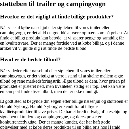
støtteben til trailer og campingvogn
Hvorfor er det vigtigt at finde billige produkter?
Når vi skal købe næsehjul eller støtteben til vores trailer eller
campingvogn, er det altid en god idé at være opmærksom på prisen. At
finde et billigt produkt kan betyde, at vi sparer penge og samtidig får
en kvalitetsvare. Der er mange fordele ved at købe billigt, og i denne
artikel vil vi guide dig i at finde de bedste tilbud.
Hvad er de bedste tilbud?
Når vi leder efter næsehjul eller støtteben til vores trailer eller
campingvogn, er det vigtigt at være i stand til at skelne mellem ægte
tilbud og rene markedsføringstrik. Ægte tilbud er dem, hvor prisen på
produktet er justeret ned, men kvaliteten stadig er i top. Det kan være
en kamp at finde disse tilbud, men det er ikke umuligt.
Et godt sted at begynde din søgen efter billige næsehjul og støtteben er
Harald Nyborg. Harald Nyborg er kendt for at tilbyde
kvalitetsprodukter til lave priser. De har et bredt udvalg af næsehjul og
støtteben til trailere og campingvogne, og deres priser er
konkurrencedygtige. Der er mange kunder, der har haft gode
oplevelser med at købe deres produkter til en billig pris hos Harald