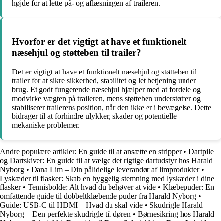
højde for at lette på- og aflæsningen af traileren.
Hvorfor er det vigtigt at have et funktionelt
næsehjul og støtteben til trailer?
Det er vigtigt at have et funktionelt næsehjul og støtteben til
trailer for at sikre sikkerhed, stabilitet og let betjening under
brug. Et godt fungerende næsehjul hjælper med at fordele og
modvirke vægten på traileren, mens støtteben understøtter og
stabiliserer trailerens position, når den ikke er i bevægelse. Dette
bidrager til at forhindre ulykker, skader og potentielle
mekaniske problemer.
Andre populære artikler:
En guide til at ansætte en stripper
•
Dartpile
og Dartskiver: En guide til at vælge det rigtige dartudstyr hos Harald
Nyborg
•
Dana Lim – Din pålidelige leverandør af limprodukter
•
Lyskæder til flasker: Skab en hyggelig stemning med lyskæder i dine
flasker
•
Tennisbolde: Alt hvad du behøver at vide
•
Klæbepuder: En
omfattende guide til dobbeltklæbende puder fra Harald Nyborg
•
Guide: USB-C til HDMI – Hvad du skal vide
•
Skudrigle Harald
Nyborg – Den perfekte skudrigle til døren
•
Børnesikring hos Harald