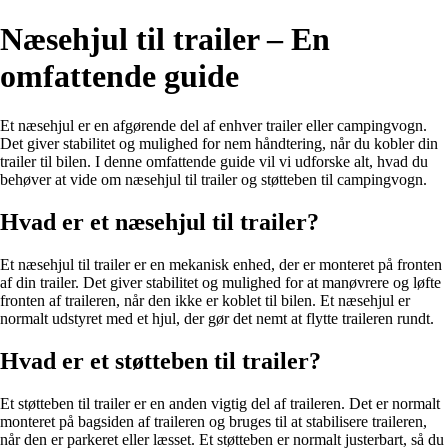
Næsehjul til trailer – En
omfattende guide
Et næsehjul er en afgørende del af enhver trailer eller campingvogn.
Det giver stabilitet og mulighed for nem håndtering, når du kobler din
trailer til bilen. I denne omfattende guide vil vi udforske alt, hvad du
behøver at vide om næsehjul til trailer og støtteben til campingvogn.
Hvad er et næsehjul til trailer?
Et næsehjul til trailer er en mekanisk enhed, der er monteret på fronten
af ​​din trailer. Det giver stabilitet og mulighed for at manøvrere og løfte
fronten af ​​traileren, når den ikke er koblet til bilen. Et næsehjul er
normalt udstyret med et hjul, der gør det nemt at flytte traileren rundt.
Hvad er et støtteben til trailer?
Et støtteben til trailer er en anden vigtig del af traileren. Det er normalt
monteret på bagsiden af ​​traileren og bruges til at stabilisere traileren,
når den er parkeret eller læsset. Et støtteben er normalt justerbart, så du