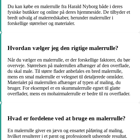
Du kan købe en malerrulle fra Harald Nyborg både i deres
fysiske butikker og online på deres hjemmeside. De tilbyder et
bredt udvalg af malerredskaber, herunder malerruller i
forskellige størrelser og materialer.
Hvordan vælger jeg den rigtige malerrulle?
Når du vælger en malerrulle, er der forskellige faktorer, du bør
overveje. Størrelsen på malerrullen afhænger af den overflade,
du skal male. Til større flader anbefales en bred malerrulle,
mens en smal malerrulle er velegnet til detaljerede områder.
Materialet på malerrullen afhænger af typen af maling, du
bruger. For eksempel er en skummalerrulle egnet til glatte
overflader, mens en mohairmalerrulle er bedre til ru overflader.
Hvad er fordelene ved at bruge en malerrulle?
En malerrulle giver en jævn og ensartet påføring af maling,
hvilket resulterer i et pænt og professionelt udseende resultat.