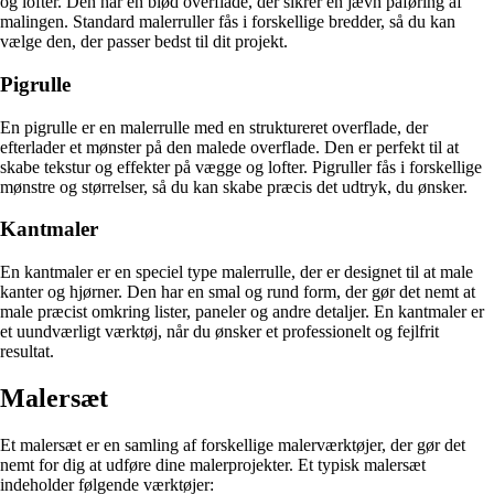
og lofter. Den har en blød overflade, der sikrer en jævn påføring af
malingen. Standard malerruller fås i forskellige bredder, så du kan
vælge den, der passer bedst til dit projekt.
Pigrulle
En pigrulle er en malerrulle med en struktureret overflade, der
efterlader et mønster på den malede overflade. Den er perfekt til at
skabe tekstur og effekter på vægge og lofter. Pigruller fås i forskellige
mønstre og størrelser, så du kan skabe præcis det udtryk, du ønsker.
Kantmaler
En kantmaler er en speciel type malerrulle, der er designet til at male
kanter og hjørner. Den har en smal og rund form, der gør det nemt at
male præcist omkring lister, paneler og andre detaljer. En kantmaler er
et uundværligt værktøj, når du ønsker et professionelt og fejlfrit
resultat.
Malersæt
Et malersæt er en samling af forskellige malerværktøjer, der gør det
nemt for dig at udføre dine malerprojekter. Et typisk malersæt
indeholder følgende værktøjer: