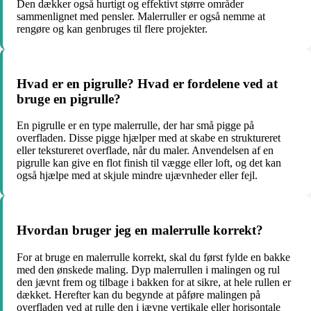
Den dækker også hurtigt og effektivt større områder
sammenlignet med pensler. Malerruller er også nemme at
rengøre og kan genbruges til flere projekter.
Hvad er en pigrulle? Hvad er fordelene ved at
bruge en pigrulle?
En pigrulle er en type malerrulle, der har små pigge på
overfladen. Disse pigge hjælper med at skabe en struktureret
eller tekstureret overflade, når du maler. Anvendelsen af en
pigrulle kan give en flot finish til vægge eller loft, og det kan
også hjælpe med at skjule mindre ujævnheder eller fejl.
Hvordan bruger jeg en malerrulle korrekt?
For at bruge en malerrulle korrekt, skal du først fylde en bakke
med den ønskede maling. Dyp malerrullen i malingen og rul
den jævnt frem og tilbage i bakken for at sikre, at hele rullen er
dækket. Herefter kan du begynde at påføre malingen på
overfladen ved at rulle den i jævne vertikale eller horisontale