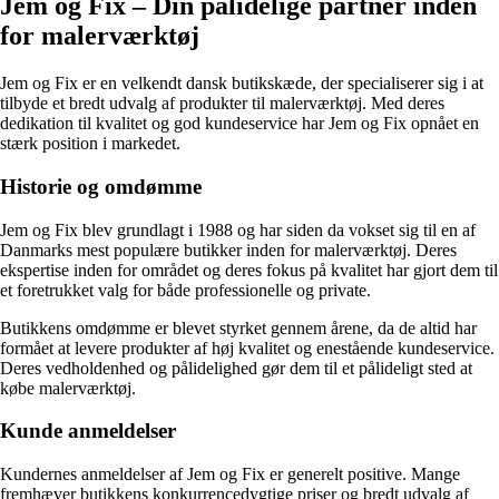
Jem og Fix – Din pålidelige partner inden
for malerværktøj
Jem og Fix er en velkendt dansk butikskæde, der specialiserer sig i at
tilbyde et bredt udvalg af produkter til malerværktøj. Med deres
dedikation til kvalitet og god kundeservice har Jem og Fix opnået en
stærk position i markedet.
Historie og omdømme
Jem og Fix blev grundlagt i 1988 og har siden da vokset sig til en af
Danmarks mest populære butikker inden for malerværktøj. Deres
ekspertise inden for området og deres fokus på kvalitet har gjort dem til
et foretrukket valg for både professionelle og private.
Butikkens omdømme er blevet styrket gennem årene, da de altid har
formået at levere produkter af høj kvalitet og enestående kundeservice.
Deres vedholdenhed og pålidelighed gør dem til et pålideligt sted at
købe malerværktøj.
Kunde anmeldelser
Kundernes anmeldelser af Jem og Fix er generelt positive. Mange
fremhæver butikkens konkurrencedygtige priser og bredt udvalg af