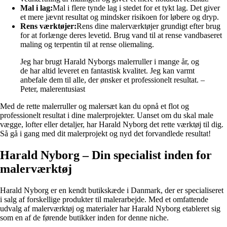
Mal i lag:
Mal i flere tynde lag i stedet for et tykt lag. Det giver
et mere jævnt resultat og mindsker risikoen for løbere og dryp.
Rens værktøjer:
Rens dine malerværktøjer grundigt efter brug
for at forlænge deres levetid. Brug vand til at rense vandbaseret
maling og terpentin til at rense oliemaling.
Jeg har brugt Harald Nyborgs malerruller i mange år, og
de har altid leveret en fantastisk kvalitet. Jeg kan varmt
anbefale dem til alle, der ønsker et professionelt resultat. –
Peter, malerentusiast
Med de rette malerruller og malersæt kan du opnå et flot og
professionelt resultat i dine malerprojekter. Uanset om du skal male
vægge, lofter eller detaljer, har Harald Nyborg det rette værktøj til dig.
Så gå i gang med dit malerprojekt og nyd det forvandlede resultat!
Harald Nyborg – Din specialist inden for
malerværktøj
Harald Nyborg er en kendt butikskæde i Danmark, der er specialiseret
i salg af forskellige produkter til malerarbejde. Med et omfattende
udvalg af malerværktøj og materialer har Harald Nyborg etableret sig
som en af de førende butikker inden for denne niche.