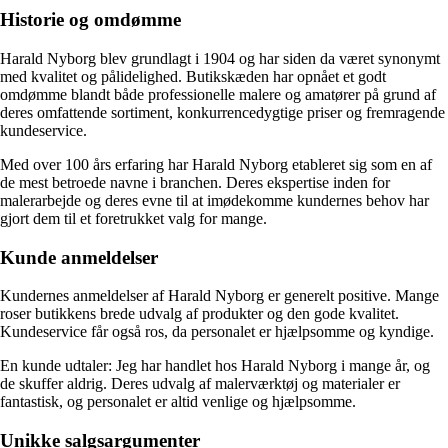
Historie og omdømme
Harald Nyborg blev grundlagt i 1904 og har siden da været synonymt
med kvalitet og pålidelighed. Butikskæden har opnået et godt
omdømme blandt både professionelle malere og amatører på grund af
deres omfattende sortiment, konkurrencedygtige priser og fremragende
kundeservice.
Med over 100 års erfaring har Harald Nyborg etableret sig som en af
de mest betroede navne i branchen. Deres ekspertise inden for
malerarbejde og deres evne til at imødekomme kundernes behov har
gjort dem til et foretrukket valg for mange.
Kunde anmeldelser
Kundernes anmeldelser af Harald Nyborg er generelt positive. Mange
roser butikkens brede udvalg af produkter og den gode kvalitet.
Kundeservice får også ros, da personalet er hjælpsomme og kyndige.
En kunde udtaler: Jeg har handlet hos Harald Nyborg i mange år, og
de skuffer aldrig. Deres udvalg af malerværktøj og materialer er
fantastisk, og personalet er altid venlige og hjælpsomme.
Unikke salgsargumenter