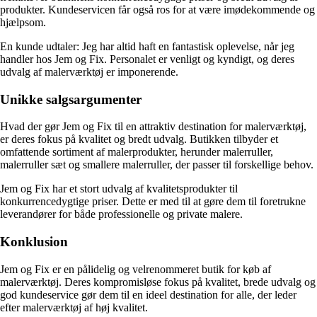
produkter. Kundeservicen får også ros for at være imødekommende og
hjælpsom.
En kunde udtaler: Jeg har altid haft en fantastisk oplevelse, når jeg
handler hos Jem og Fix. Personalet er venligt og kyndigt, og deres
udvalg af malerværktøj er imponerende.
Unikke salgsargumenter
Hvad der gør Jem og Fix til en attraktiv destination for malerværktøj,
er deres fokus på kvalitet og bredt udvalg. Butikken tilbyder et
omfattende sortiment af malerprodukter, herunder malerruller,
malerruller sæt og smallere malerruller, der passer til forskellige behov.
Jem og Fix har et stort udvalg af kvalitetsprodukter til
konkurrencedygtige priser. Dette er med til at gøre dem til foretrukne
leverandører for både professionelle og private malere.
Konklusion
Jem og Fix er en pålidelig og velrenommeret butik for køb af
malerværktøj. Deres kompromisløse fokus på kvalitet, brede udvalg og
god kundeservice gør dem til en ideel destination for alle, der leder
efter malerværktøj af høj kvalitet.