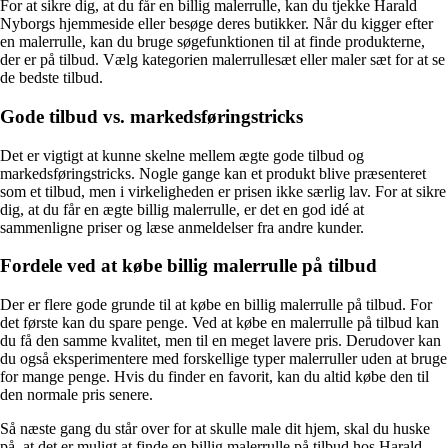
For at sikre dig, at du får en billig malerrulle, kan du tjekke Harald
Nyborgs hjemmeside eller besøge deres butikker. Når du kigger efter
en malerrulle, kan du bruge søgefunktionen til at finde produkterne,
der er på tilbud. Vælg kategorien malerrullesæt eller maler sæt for at se
de bedste tilbud.
Gode tilbud vs. markedsføringstricks
Det er vigtigt at kunne skelne mellem ægte gode tilbud og
markedsføringstricks. Nogle gange kan et produkt blive præsenteret
som et tilbud, men i virkeligheden er prisen ikke særlig lav. For at sikre
dig, at du får en ægte billig malerrulle, er det en god idé at
sammenligne priser og læse anmeldelser fra andre kunder.
Fordele ved at købe billig malerrulle på tilbud
Der er flere gode grunde til at købe en billig malerrulle på tilbud. For
det første kan du spare penge. Ved at købe en malerrulle på tilbud kan
du få den samme kvalitet, men til en meget lavere pris. Derudover kan
du også eksperimentere med forskellige typer malerruller uden at bruge
for mange penge. Hvis du finder en favorit, kan du altid købe den til
den normale pris senere.
Så næste gang du står over for at skulle male dit hjem, skal du huske
på, at det er muligt at finde en billig malerrulle på tilbud hos Harald