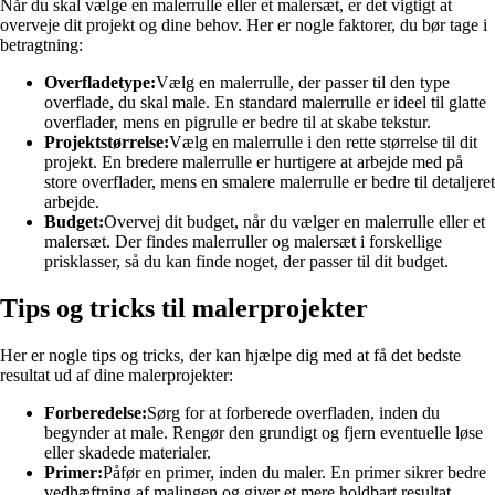
Når du skal vælge en malerrulle eller et malersæt, er det vigtigt at
overveje dit projekt og dine behov. Her er nogle faktorer, du bør tage i
betragtning:
Overfladetype:
Vælg en malerrulle, der passer til den type
overflade, du skal male. En standard malerrulle er ideel til glatte
overflader, mens en pigrulle er bedre til at skabe tekstur.
Projektstørrelse:
Vælg en malerrulle i den rette størrelse til dit
projekt. En bredere malerrulle er hurtigere at arbejde med på
store overflader, mens en smalere malerrulle er bedre til detaljeret
arbejde.
Budget:
Overvej dit budget, når du vælger en malerrulle eller et
malersæt. Der findes malerruller og malersæt i forskellige
prisklasser, så du kan finde noget, der passer til dit budget.
Tips og tricks til malerprojekter
Her er nogle tips og tricks, der kan hjælpe dig med at få det bedste
resultat ud af dine malerprojekter:
Forberedelse:
Sørg for at forberede overfladen, inden du
begynder at male. Rengør den grundigt og fjern eventuelle løse
eller skadede materialer.
Primer:
Påfør en primer, inden du maler. En primer sikrer bedre
vedhæftning af malingen og giver et mere holdbart resultat.