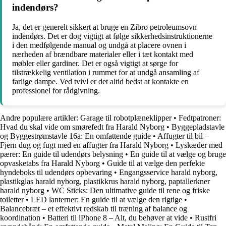
indendørs?
Ja, det er generelt sikkert at bruge en Zibro petroleumsovn
indendørs. Det er dog vigtigt at følge sikkerhedsinstruktionerne
i den medfølgende manual og undgå at placere ovnen i
nærheden af brændbare materialer eller i tæt kontakt med
møbler eller gardiner. Det er også vigtigt at sørge for
tilstrækkelig ventilation i rummet for at undgå ansamling af
farlige dampe. Ved tvivl er det altid bedst at kontakte en
professionel for rådgivning.
Andre populære artikler:
Garage til robotplæneklipper
•
Fedtpatroner:
Hvad du skal vide om smørefedt fra Harald Nyborg
•
Byggepladstavle
og Byggestrømstavle 16a: En omfattende guide
•
Affugter til bil –
Fjern dug og fugt med en affugter fra Harald Nyborg
•
Lyskæder med
pærer: En guide til udendørs belysning
•
En guide til at vælge og bruge
opvasketabs fra Harald Nyborg
•
Guide til at vælge den perfekte
hyndeboks til udendørs opbevaring
•
Engangsservice harald nyborg,
plastikglas harald nyborg, plastikkrus harald nyborg, paptallerkner
harald nyborg
•
WC Sticks: Den ultimative guide til rene og friske
toiletter
•
LED lanterner: En guide til at vælge den rigtige
•
Balancebræt – et effektivt redskab til træning af balance og
koordination
•
Batteri til iPhone 8 – Alt, du behøver at vide
•
Rustfri