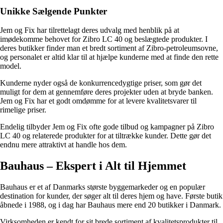
Unikke Sælgende Punkter
Jem og Fix har tilrettelagt deres udvalg med henblik på at
imødekomme behovet for Zibro LC 40 og beslægtede produkter. I
deres butikker finder man et bredt sortiment af Zibro-petroleumsovne,
og personalet er altid klar til at hjælpe kunderne med at finde den rette
model.
Kunderne nyder også de konkurrencedygtige priser, som gør det
muligt for dem at gennemføre deres projekter uden at bryde banken.
Jem og Fix har et godt omdømme for at levere kvalitetsvarer til
rimelige priser.
Endelig tilbyder Jem og Fix ofte gode tilbud og kampagner på Zibro
LC 40 og relaterede produkter for at tiltrække kunder. Dette gør det
endnu mere attraktivt at handle hos dem.
Bauhaus – Ekspert i Alt til Hjemmet
Bauhaus er et af Danmarks største byggemarkeder og en populær
destination for kunder, der søger alt til deres hjem og have. Første butik
åbnede i 1988, og i dag har Bauhaus mere end 20 butikker i Danmark.
Virksomheden er kendt for sit brede sortiment af kvalitetsprodukter til