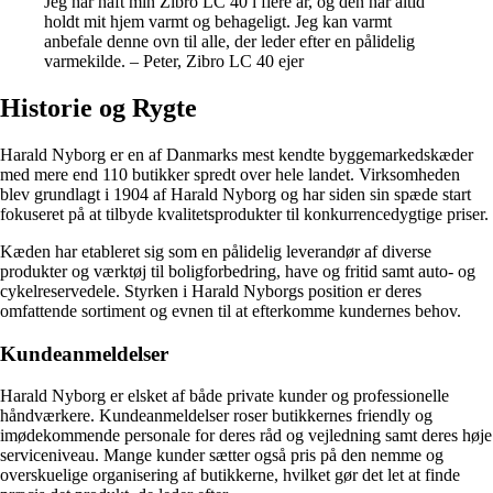
Jeg har haft min Zibro LC 40 i flere år, og den har altid
holdt mit hjem varmt og behageligt. Jeg kan varmt
anbefale denne ovn til alle, der leder efter en pålidelig
varmekilde. – Peter, Zibro LC 40 ejer
Historie og Rygte
Harald Nyborg er en af Danmarks mest kendte byggemarkedskæder
med mere end 110 butikker spredt over hele landet. Virksomheden
blev grundlagt i 1904 af Harald Nyborg og har siden sin spæde start
fokuseret på at tilbyde kvalitetsprodukter til konkurrencedygtige priser.
Kæden har etableret sig som en pålidelig leverandør af diverse
produkter og værktøj til boligforbedring, have og fritid samt auto- og
cykelreservedele. Styrken i Harald Nyborgs position er deres
omfattende sortiment og evnen til at efterkomme kundernes behov.
Kundeanmeldelser
Harald Nyborg er elsket af både private kunder og professionelle
håndværkere. Kundeanmeldelser roser butikkernes friendly og
imødekommende personale for deres råd og vejledning samt deres høje
serviceniveau. Mange kunder sætter også pris på den nemme og
overskuelige organisering af butikkerne, hvilket gør det let at finde