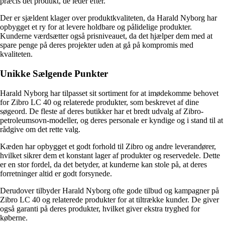
præcis det produkt, de leder efter.
Der er sjældent klager over produktkvaliteten, da Harald Nyborg har
opbygget et ry for at levere holdbare og pålidelige produkter.
Kunderne værdsætter også prisniveauet, da det hjælper dem med at
spare penge på deres projekter uden at gå på kompromis med
kvaliteten.
Unikke Sælgende Punkter
Harald Nyborg har tilpasset sit sortiment for at imødekomme behovet
for Zibro LC 40 og relaterede produkter, som beskrevet af dine
søgeord. De fleste af deres butikker har et bredt udvalg af Zibro-
petroleumsovn-modeller, og deres personale er kyndige og i stand til at
rådgive om det rette valg.
Kæden har opbygget et godt forhold til Zibro og andre leverandører,
hvilket sikrer dem et konstant lager af produkter og reservedele. Dette
er en stor fordel, da det betyder, at kunderne kan stole på, at deres
forretninger altid er godt forsynede.
Derudover tilbyder Harald Nyborg ofte gode tilbud og kampagner på
Zibro LC 40 og relaterede produkter for at tiltrække kunder. De giver
også garanti på deres produkter, hvilket giver ekstra tryghed for
køberne.