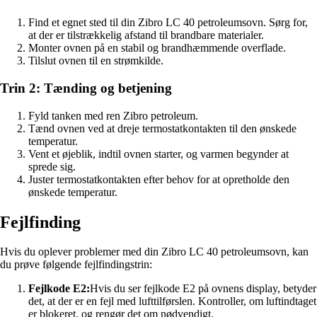
Find et egnet sted til din Zibro LC 40 petroleumsovn. Sørg for,
at der er tilstrækkelig afstand til brandbare materialer.
Monter ovnen på en stabil og brandhæmmende overflade.
Tilslut ovnen til en strømkilde.
Trin 2: Tænding og betjening
Fyld tanken med ren Zibro petroleum.
Tænd ovnen ved at dreje termostatkontakten til den ønskede
temperatur.
Vent et øjeblik, indtil ovnen starter, og varmen begynder at
sprede sig.
Juster termostatkontakten efter behov for at opretholde den
ønskede temperatur.
Fejlfinding
Hvis du oplever problemer med din Zibro LC 40 petroleumsovn, kan
du prøve følgende fejlfindingstrin:
Fejlkode E2:
Hvis du ser fejlkode E2 på ovnens display, betyder
det, at der er en fejl med lufttilførslen. Kontroller, om luftindtaget
er blokeret, og rengør det om nødvendigt.