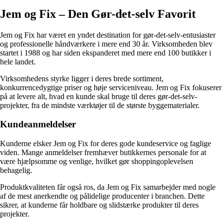
Jem og Fix – Den Gør-det-selv Favorit
Jem og Fix har været en yndet destination for gør-det-selv-entusiaster
og professionelle håndværkere i mere end 30 år. Virksomheden blev
startet i 1988 og har siden ekspanderet med mere end 100 butikker i
hele landet.
Virksomhedens styrke ligger i deres brede sortiment,
konkurrencedygtige priser og høje serviceniveau. Jem og Fix fokuserer
på at levere alt, hvad en kunde skal bruge til deres gør-det-selv-
projekter, fra de mindste værktøjer til de største byggematerialer.
Kundeanmeldelser
Kunderne elsker Jem og Fix for deres gode kundeservice og faglige
viden. Mange anmeldelser fremhæver butikkernes personale for at
være hjælpsomme og venlige, hvilket gør shoppingoplevelsen
behagelig.
Produktkvaliteten får også ros, da Jem og Fix samarbejder med nogle
af de mest anerkendte og pålidelige producenter i branchen. Dette
sikrer, at kunderne får holdbare og slidstærke produkter til deres
projekter.