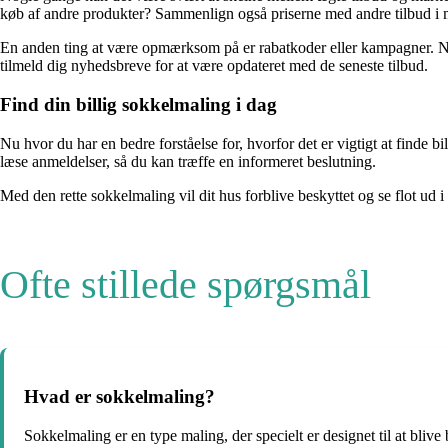
køb af andre produkter? Sammenlign også priserne med andre tilbud i mar
En anden ting at være opmærksom på er rabatkoder eller kampagner. Nog
tilmeld dig nyhedsbreve for at være opdateret med de seneste tilbud.
Find din billig sokkelmaling i dag
Nu hvor du har en bedre forståelse for, hvorfor det er vigtigt at finde b
læse anmeldelser, så du kan træffe en informeret beslutning.
Med den rette sokkelmaling vil dit hus forblive beskyttet og se flot ud i 
Ofte stillede spørgsmål
Hvad er sokkelmaling?
Sokkelmaling er en type maling, der specielt er designet til at bliv