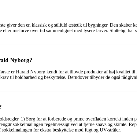
rste giver den en klassisk og stilfuld æstetik til bygninger. Den skaber 
me eller misfarve over tid sammenlignet med lysere farver. Slutteligt har 
arald Nyborg?
ørste er Harald Nyborg kendt for at tilbyde produkter af høj kvalitet ti
 krav til holdbarhed og beskyttelse. Derudover tilbyder de også rådgivn
?
ldsregler. 1) Sørg for at forberede og prime overfladen korrekt inden p
g rengør sokkelmalingen regelmæssigt ved at fjerne snavs og skimte. Repar
af sokkelmalingen for ekstra beskyttelse mod fugt og UV-stråler.