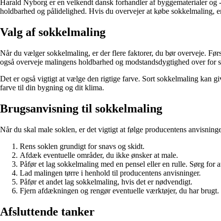
Harald Nyborg er en velkendt dansk forhandler af byggematerialer og -væ
holdbarhed og pålidelighed. Hvis du overvejer at købe sokkelmaling, e
Valg af sokkelmaling
Når du vælger sokkelmaling, er der flere faktorer, du bør overveje. Førs
også overveje malingens holdbarhed og modstandsdygtighed over for s
Det er også vigtigt at vælge den rigtige farve. Sort sokkelmaling kan g
farve til din bygning og dit klima.
Brugsanvisning til sokkelmaling
Når du skal male soklen, er det vigtigt at følge producentens anvisninge
Rens soklen grundigt for snavs og skidt.
Afdæk eventuelle områder, du ikke ønsker at male.
Påfør et lag sokkelmaling med en pensel eller en rulle. Sørg for 
Lad malingen tørre i henhold til producentens anvisninger.
Påfør et andet lag sokkelmaling, hvis det er nødvendigt.
Fjern afdækningen og rengør eventuelle værktøjer, du har brugt.
Afsluttende tanker