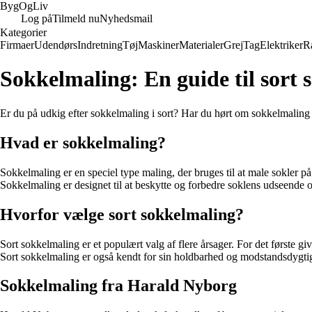
Byg
Og
Liv
Log på
Tilmeld nu
Nyhedsmail
Kategorier
Firmaer
Udendørs
Indretning
Tøj
Maskiner
Materialer
Grej
Tag
Elektriker
R
Sokkelmaling: En guide til sort
Er du på udkig efter sokkelmaling i sort? Har du hørt om sokkelmaling 
Hvad er sokkelmaling?
Sokkelmaling er en speciel type maling, der bruges til at male sokler på 
Sokkelmaling er designet til at beskytte og forbedre soklens udseende 
Hvorfor vælge sort sokkelmaling?
Sort sokkelmaling er et populært valg af flere årsager. For det første g
Sort sokkelmaling er også kendt for sin holdbarhed og modstandsdygtig
Sokkelmaling fra Harald Nyborg