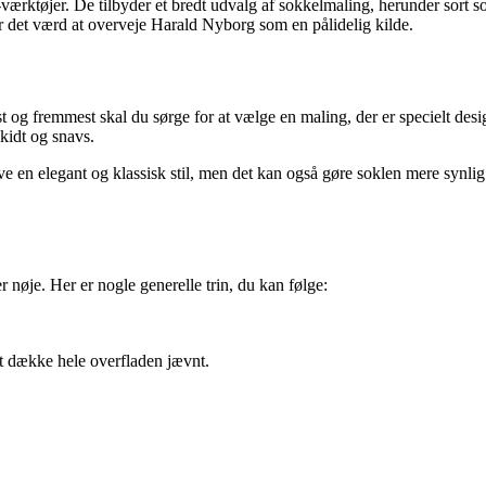
rktøjer. De tilbyder et bredt udvalg af sokkelmaling, herunder sort sok
r det værd at overveje Harald Nyborg som en pålidelig kilde.
t og fremmest skal du sørge for at vælge en maling, der er specielt desig
kidt og snavs.
ive en elegant og klassisk stil, men det kan også gøre soklen mere synli
r nøje. Her er nogle generelle trin, du kan følge:
at dække hele overfladen jævnt.