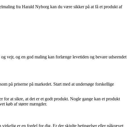
elmaling fra Harald Nyborg kan du være sikker på at få et produkt af
nd og vejr, og en god maling kan forlænge levetiden og bevare udseendet
som på priserne på markedet. Start med at undersøge forskellige
r for at sikre, at det er et godt produkt. Nogle gange kan et produkt
ævet køb af større mængder.
rkelig er en fordel for dig. Er der skjulte betingelser eller påkrævet