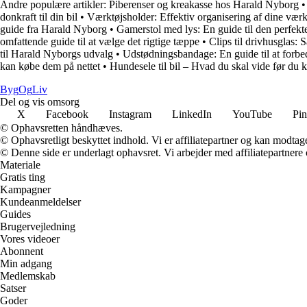
Andre populære artikler:
Piberenser og kreakasse hos Harald Nyborg
donkraft til din bil
•
Værktøjsholder: Effektiv organisering af dine værk
guide fra Harald Nyborg
•
Gamerstol med lys: En guide til den perfekt
omfattende guide til at vælge det rigtige tæppe
•
Clips til drivhusglas: 
til Harald Nyborgs udvalg
•
Udstødningsbandage: En guide til at forbe
kan købe dem på nettet
•
Hundesele til bil – Hvad du skal vide før du 
Byg
Og
Liv
Del og vis omsorg
X
Facebook
Instagram
LinkedIn
YouTube
Pin
© Ophavsretten håndhæves.
© Ophavsretligt beskyttet indhold. Vi er affiliatepartner og kan modtag
© Denne side er underlagt ophavsret. Vi arbejder med affiliatepartnere 
Materiale
Gratis ting
Kampagner
Kundeanmeldelser
Guides
Brugervejledning
Vores videoer
Abonnent
Min adgang
Medlemskab
Satser
Goder