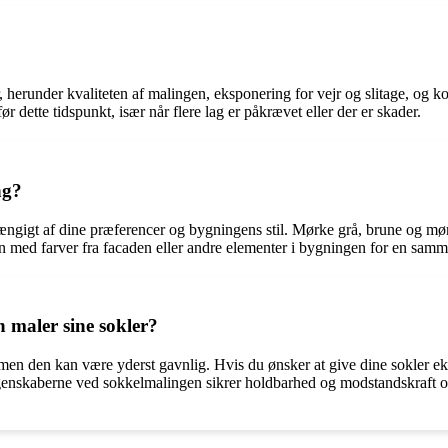
, herunder kvaliteten af malingen, eksponering for vejr og slitage, og k
r dette tidspunkt, især når flere lag er påkrævet eller der er skader.
ng?
hængigt af dine præferencer og bygningens stil. Mørke grå, brune og mø
en med farver fra facaden eller andre elementer i bygningen for en s
 maler sine sokler?
men den kan være yderst gavnlig. Hvis du ønsker at give dine sokler ek
genskaberne ved sokkelmalingen sikrer holdbarhed og modstandskraft ove