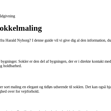
ådgivning
 sokkelmaling
fra Harald Nyborg? I denne guide vil vi give dig al den information, d
bygninger. Sokler er den del af bygningen, der er i direkte kontakt med j
og holdbarhed.
iver sort maling en elegant og tidløs udseende til soklen. Det kan også h
hed over for vejrforhold.