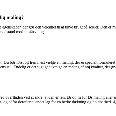
lig maling?
e egenskaber, der gør den velegnet til at blive brugt på sokler. Den er
g modstand mod misfarvning.
er. Du bør først og fremmest vælge en maling, der er specielt formulere
gens stil. Endelig er det vigtigt at vælge en maling af høj kvalitet, der
d overfladen ved at sikre, at den er ren, tør og fri for løs maling eller s
lt, og påfør derefter et andet lag for en bedre dækning og holdbarhed. 4