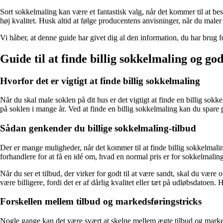
Sort sokkelmaling kan være et fantastisk valg, når det kommer til at b
høj kvalitet. Husk altid at følge producentens anvisninger, når du maler
Vi håber, at denne guide har givet dig al den information, du har brug 
Guide til at finde billig sokkelmaling og god
Hvorfor det er vigtigt at finde billig sokkelmaling
Når du skal male soklen på dit hus er det vigtigt at finde en billig so
på soklen i mange år. Ved at finde en billig sokkelmaling kan du spare p
Sådan genkender du billige sokkelmaling-tilbud
Der er mange muligheder, når det kommer til at finde billig sokkelmal
forhandlere for at få en idé om, hvad en normal pris er for sokkelmaling
Når du ser et tilbud, der virker for godt til at være sandt, skal du vær
være billigere, fordi det er af dårlig kvalitet eller tæt på udløbsdatoe
Forskellen mellem tilbud og markedsføringstricks
Nogle gange kan det være svært at skelne mellem ægte tilbud og markedsfø