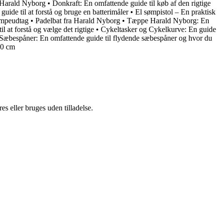
– Harald Nyborg
•
Donkraft: En omfattende guide til køb af den rigtige
guide til at forstå og bruge en batterimåler
•
El sømpistol – En praktisk
lampeudtag
•
Padelbat fra Harald Nyborg
•
Tæppe Harald Nyborg: En
il at forstå og vælge det rigtige
•
Cykeltasker og Cykelkurve: En guide
Sæbespåner: En omfattende guide til flydende sæbespåner og hvor du
20 cm
s eller bruges uden tilladelse.