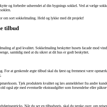
eskytte og forbedre udseendet af din bygnings sokkel. Ved at vælge sokk
 soklen.
for om sort sokkelmaling. Held og lykke med dit projekt!
e tilbud
kkelmaling af god kvalitet. Sokkelmaling beskytter husets facade mod vi
enge, samtidig med at du sikrer at dit hus er godt beskyttet.
ing. For at genkende ægte tilbud skal du først og fremmest være opmærk
.
e opmærksom. Tjek produktets kvalitet og læs anmeldelser fra andre kunde
n. Hold også øje med eventuelle ekstraudgifter som forsendelse eller påkr
ringstricks. Når du ser en tilbudspris, skal du tænke over, om prisen vi