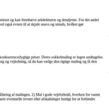
kontrast og kan fremhæve arkitekturen og detaljerne. For det andet
sort også evnen til at skjule snavs og smuds, hvilket gør
l konkurrencedygtige priser. Deres sokkelmaling er ingen undtagelse.
ing og vejledning, så du kan vælge den rigtige maling og få den
åføring af malingen. 2) Mal i gode vejrforhold, hverken for varmt
er eventuelle revner eller afskalninger hurtigt for at forhindre