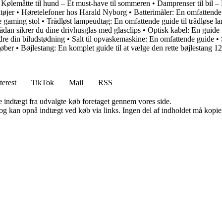
•
Kølemåtte til hund – Et must-have til sommeren
•
Damprenser til bil 
tøjer
•
Høretelefoner hos Harald Nyborg
•
Batterimåler: En omfattende 
e gaming stol
•
Trådløst lampeudtag: En omfattende guide til trådløse 
Sådan sikrer du dine drivhusglas med glasclips
•
Optisk kabel: En guide t
dre din biludstødning
•
Salt til opvaskemaskine: En omfattende guide
•
køber
•
Bøjlestang: En komplet guide til at vælge den rette bøjlestang 1
terest
TikTok
Mail
RSS
e indtægt fra udvalgte køb foretaget gennem vores side.
og kan opnå indtægt ved køb via links. Ingen del af indholdet må kopiere