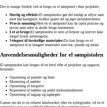
Der er mange fordele ved at bruge en el sømpistol i dine projekter:
Hurtig og effektiv:
El sømpistolen gør det muligt at affyre søm
med høj hastighed, hvilket sparer tid og øger produktiviteten.
Præcis sømning:
Med en el sømpistol kan du opnå præcise og
jævne søm uden at skulle bruge hammeren.
Let at bruge:
El sømpistolen er nem at betjene og kræver ikke
meget fysisk anstrengelse.
Velegnet til forskellige materialer:
Du kan bruge en el
sømpistol til at fastgøre materialer som træ, plastik og metal.
Anvendelsesmuligheder for el sømpistolen
El sømpistolen kan bruges til en bred vifte af projekter og opgaver,
herunder:
Opsætning af paneler og lister
Montering af møbler
Opsætning af trægulve
Reparation af møbler og andre trækonstruktioner
Opsætning af tagpap og taglægter
Uanset om du er en erfaren håndværker eller en nybegynder, vil en el
sømpistol være en værdifuld tilføjelse til dit værktøjsarsenal.