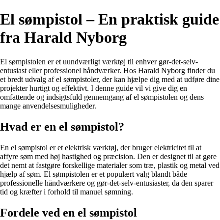
El sømpistol – En praktisk guide
fra Harald Nyborg
El sømpistolen er et uundværligt værktøj til enhver gør-det-selv-
entusiast eller professionel håndværker. Hos Harald Nyborg finder du
et bredt udvalg af el sømpistoler, der kan hjælpe dig med at udføre dine
projekter hurtigt og effektivt. I denne guide vil vi give dig en
omfattende og indsigtsfuld gennemgang af el sømpistolen og dens
mange anvendelsesmuligheder.
Hvad er en el sømpistol?
En el sømpistol er et elektrisk værktøj, der bruger elektricitet til at
affyre søm med høj hastighed og præcision. Den er designet til at gøre
det nemt at fastgøre forskellige materialer som træ, plastik og metal ved
hjælp af søm. El sømpistolen er et populært valg blandt både
professionelle håndværkere og gør-det-selv-entusiaster, da den sparer
tid og kræfter i forhold til manuel sømning.
Fordele ved en el sømpistol