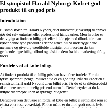
El sømpistol Harald Nyborg: Køb et god
produkt til en god pris
Introduktion
El sømpistolen fra Harald Nyborg er et uundværligt værktøj til enhver
gør-det-selv-entusiast eller professionel håndværker. Men hvorfor er
det vigtigt at finde en billig pris eller holde øje med tilbud, når man
køber denne type produkt? I denne artikel vil vi undersøge dette
nærmere og give dig værdifulde indsigter om, hvordan du kan
genkende ægte billige tilbud og adskille dem fra blot marketingsfif og
tricks.
Fordele ved at købe billigt
At finde et produkt til en billig pris kan have flere fordele. For det
første sparer du penge, hvilket altid er en god ting. Når du køber en el
sømpistol fra Harald Nyborg til en billig pris, får du et kvalitetsprodukt
til en mere overkommelig pris end normalt. Dette betyder, at du kan
udføre dit arbejde uden at sprænge budgettet.
Derudover kan det være en fordel at købe en billig el sømpistol som et
ekstra eller reserveværktøj. På den måde er du altid godt rustet, hvis