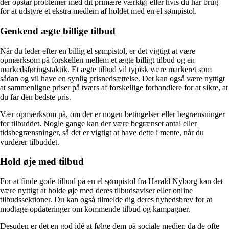
der opstår problemer med dit primære værktøj eller hvis du har brug
for at udstyre et ekstra medlem af holdet med en el sømpistol.
Genkend ægte billige tilbud
Når du leder efter en billig el sømpistol, er det vigtigt at være
opmærksom på forskellen mellem et ægte billigt tilbud og en
markedsføringstaktik. Et ægte tilbud vil typisk være markeret som
sådan og vil have en synlig prisnedsættelse. Det kan også være nyttigt
at sammenligne priser på tværs af forskellige forhandlere for at sikre, at
du får den bedste pris.
Vær opmærksom på, om der er nogen betingelser eller begrænsninger
for tilbuddet. Nogle gange kan der være begrænset antal eller
tidsbegrænsninger, så det er vigtigt at have dette i mente, når du
vurderer tilbuddet.
Hold øje med tilbud
For at finde gode tilbud på en el sømpistol fra Harald Nyborg kan det
være nyttigt at holde øje med deres tilbudsaviser eller online
tilbudssektioner. Du kan også tilmelde dig deres nyhedsbrev for at
modtage opdateringer om kommende tilbud og kampagner.
Desuden er det en god idé at følge dem på sociale medier, da de ofte