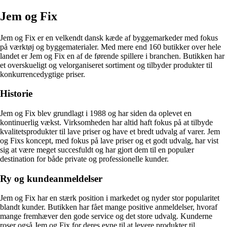
Jem og Fix
Jem og Fix er en velkendt dansk kæde af byggemarkeder med fokus
på værktøj og byggematerialer. Med mere end 160 butikker over hele
landet er Jem og Fix en af de førende spillere i branchen. Butikken har
et overskueligt og velorganiseret sortiment og tilbyder produkter til
konkurrencedygtige priser.
Historie
Jem og Fix blev grundlagt i 1988 og har siden da oplevet en
kontinuerlig vækst. Virksomheden har altid haft fokus på at tilbyde
kvalitetsprodukter til lave priser og have et bredt udvalg af varer. Jem
og Fixs koncept, med fokus på lave priser og et godt udvalg, har vist
sig at være meget succesfuldt og har gjort dem til en populær
destination for både private og professionelle kunder.
Ry og kundeanmeldelser
Jem og Fix har en stærk position i markedet og nyder stor popularitet
blandt kunder. Butikken har fået mange positive anmeldelser, hvoraf
mange fremhæver den gode service og det store udvalg. Kunderne
roser også Jem og Fix for deres evne til at levere produkter til