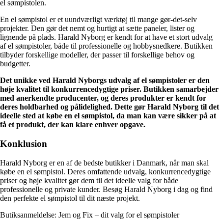
el sømpistolen.
En el sømpistol er et uundværligt værktøj til mange gør-det-selv
projekter. Den gør det nemt og hurtigt at sætte paneler, lister og
lignende på plads. Harald Nyborg er kendt for at have et stort udvalg
af el sømpistoler, både til professionelle og hobbysnedkere. Butikken
tilbyder forskellige modeller, der passer til forskellige behov og
budgetter.
Det unikke ved Harald Nyborgs udvalg af el sømpistoler er den
høje kvalitet til konkurrencedygtige priser. Butikken samarbejder
med anerkendte producenter, og deres produkter er kendt for
deres holdbarhed og pålidelighed. Dette gør Harald Nyborg til det
ideelle sted at købe en el sømpistol, da man kan være sikker på at
få et produkt, der kan klare enhver opgave.
Konklusion
Harald Nyborg er en af de bedste butikker i Danmark, når man skal
købe en el sømpistol. Deres omfattende udvalg, konkurrencedygtige
priser og høje kvalitet gør dem til det ideelle valg for både
professionelle og private kunder. Besøg Harald Nyborg i dag og find
den perfekte el sømpistol til dit næste projekt.
Butiksanmeldelse: Jem og Fix – dit valg for el sømpistoler