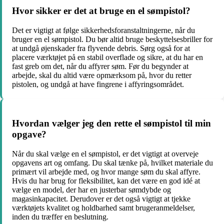
Hvor sikker er det at bruge en el sømpistol?
Det er vigtigt at følge sikkerhedsforanstaltningerne, når du
bruger en el sømpistol. Du bør altid bruge beskyttelsesbriller for
at undgå øjenskader fra flyvende debris. Sørg også for at
placere værktøjet på en stabil overflade og sikre, at du har en
fast greb om det, når du affyrer søm. Før du begynder at
arbejde, skal du altid være opmærksom på, hvor du retter
pistolen, og undgå at have fingrene i affyringsområdet.
Hvordan vælger jeg den rette el sømpistol til min
opgave?
Når du skal vælge en el sømpistol, er det vigtigt at overveje
opgavens art og omfang. Du skal tænke på, hvilket materiale du
primært vil arbejde med, og hvor mange søm du skal affyre.
Hvis du har brug for fleksibilitet, kan det være en god idé at
vælge en model, der har en justerbar sømdybde og
magasinkapacitet. Derudover er det også vigtigt at tjekke
værktøjets kvalitet og holdbarhed samt brugeranmeldelser,
inden du træffer en beslutning.