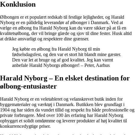
Konklusion
Ølbongen er et populært redskab til festlige lejligheder, og Harald
Nyborg er en pålidelig leverandør af ølbonger i Danmark. Ved at
vælge en ølbong fra Harald Nyborg kan du være sikker på at få en
kvalitetsølbong, der vil bringe glæde og sjov til dine fester. Husk altid
at drikke ansvarligt og respektere dine grænser.
Jeg købte en ølbong fra Harald Nyborg til min
fødselsdagsfest, og den var et stort hit blandt mine gæster.
Den var let at bruge og af god kvalitet. Jeg kan varmt
anbefale Harald Nyborgs ølbonger! – Peter, Aarhus
Harald Nyborg – En elsket destination for
ølbong-entusiaster
Harald Nyborg er en veletableret og velanskrevet butik inden for
byggematerialer og værktøj i Danmark. Butikken blev grundlagt i
1904 og har siden da vundet tillid og respekt fra både professionelle og
private forbrugere. Med over 100 års erfaring har Harald Nyborg
opbygget et solidt omdømme og leverer produkter af høj kvalitet til
konkurrencedygtige priser.