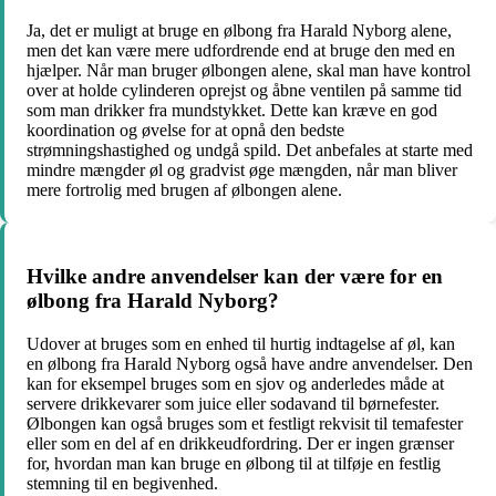
Ja, det er muligt at bruge en ølbong fra Harald Nyborg alene,
men det kan være mere udfordrende end at bruge den med en
hjælper. Når man bruger ølbongen alene, skal man have kontrol
over at holde cylinderen oprejst og åbne ventilen på samme tid
som man drikker fra mundstykket. Dette kan kræve en god
koordination og øvelse for at opnå den bedste
strømningshastighed og undgå spild. Det anbefales at starte med
mindre mængder øl og gradvist øge mængden, når man bliver
mere fortrolig med brugen af ølbongen alene.
Hvilke andre anvendelser kan der være for en
ølbong fra Harald Nyborg?
Udover at bruges som en enhed til hurtig indtagelse af øl, kan
en ølbong fra Harald Nyborg også have andre anvendelser. Den
kan for eksempel bruges som en sjov og anderledes måde at
servere drikkevarer som juice eller sodavand til børnefester.
Ølbongen kan også bruges som et festligt rekvisit til temafester
eller som en del af en drikkeudfordring. Der er ingen grænser
for, hvordan man kan bruge en ølbong til at tilføje en festlig
stemning til en begivenhed.