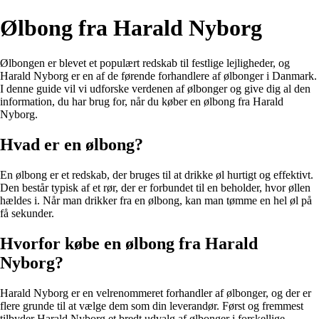
Ølbong fra Harald Nyborg
Ølbongen er blevet et populært redskab til festlige lejligheder, og
Harald Nyborg er en af de førende forhandlere af ølbonger i Danmark.
I denne guide vil vi udforske verdenen af ølbonger og give dig al den
information, du har brug for, når du køber en ølbong fra Harald
Nyborg.
Hvad er en ølbong?
En ølbong er et redskab, der bruges til at drikke øl hurtigt og effektivt.
Den består typisk af et rør, der er forbundet til en beholder, hvor øllen
hældes i. Når man drikker fra en ølbong, kan man tømme en hel øl på
få sekunder.
Hvorfor købe en ølbong fra Harald
Nyborg?
Harald Nyborg er en velrenommeret forhandler af ølbonger, og der er
flere grunde til at vælge dem som din leverandør. Først og fremmest
tilbyder Harald Nyborg et bredt udvalg af ølbonger i forskellige