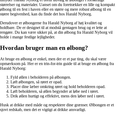
størrelser og materialer. Uanset om du foretrækker en lille og kompakt
ølbong til en fest i haven eller en større og mere robust ølbong til en
større begivenhed, kan du finde det hos Harald Nyborg.
Derudover er ølbongerne fra Harald Nyborg af høj kvalitet og
holdbare. De er designet til at modstå gentagen brug og er lette at
rengøre. Du kan være sikker på, at din ølbong fra Harald Nyborg vil
holde i mange festlige lejligheder.
Hvordan bruger man en ølbong?
At bruge en ølbong er enkel, men der er et par ting, du skal være
opmærksom på. Her er en trin-for-trin guide til at bruge en ølbong fra
Harald Nyborg:
Fyld øllen i beholderen på ølbongen.
Løft ølbongen, så røret er opad.
Placer dine læber omkring røret og hold beholderen opad.
Løft beholderen, så øllen begynder at løbe ned i røret.
Drik øllen hurtigt og effektivt, mens den løber ned i røret.
Husk at drikke med måde og respektere dine grænser. Ølbongen er et
sjovt redskab, men det er vigtigt at drikke ansvarligt.