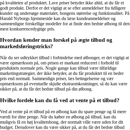
på kvaliteten af produktet. Lave priser betyder ikke altid, at du får et
godt produkt. Derfor er det vigtigt at se efter anmeldelser fra tidligere
kunder og undersøge materialet, bongens størrelse og funktionalitet. På
Harald Nyborgs hjemmeside kan du læse kundeanmeldelser og
sammenligne forskellige modeller for at finde den bedste ølbong til den
mest konkurrencedygtige pris.
Hvordan kender man forskel på ægte tilbud og
markedsføringstricks?
Når du ser udtrykket tilbud i forbindelse med ølbonger, er det vigtigt at
være opmærksom på, om prisen er markant reduceret i forhold til
produktets normale pris. Nogle gange kan tilbud være tilfældige
marketingstrategier, der ikke betyder, at du får produktet til en bedre
pris end normalt. Sammenlign priser, læs betingelserne og vær
opmærksom på eventuelle skjulte ekstraomkostninger, så du kan være
sikker på, at du får det bedste tilbud på din ølbong.
Hvilke fordele kan du få ved at vente på et tilbud?
Ved at vente på et tilbud på en ølbong kan du spare penge og få mere
værdi for dine penge. Når du køber en ølbong på tilbud, kan du
muligvis få en høj kvalitetsbong, der normalt ville være uden for dit
budget. Derudover kan du være sikker på, at du får det bedste tilbud