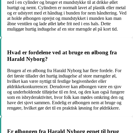
ned i en cylinder og bruger et mundstykke til at drikke øllet
hurtigt og nemt. Cylindren er normalt lavet af plastik eller metal
og er udstyret med et håndtag i bunden for nem håndtering. Ved
at holde ølbongen oprejst og mundstykket i munden kan man
åbne ventilen og lade øllet løbe frit ned i ens hals. Dette
muliggør hurtig indtagelse af en stor mængde øl på kort tid.
Hvad er fordelene ved at bruge en ølbong fra
Harald Nyborg?
Brugen af en ølbong fra Harald Nyborg har flere fordele. For
det første tillader det hurtig indtagelse af store mængder øl,
hvilket kan være nyttigt til festlige begivenheder eller
øldrikkekonkurrencer. Derudover kan ølbongen være en sjov
og underholdende tilføjelse til en fest, og den kan også fungere
som en isbryderaktivitet, hvor folk kan mødes omkring den og
have det sjovt sammen. Endelig er ølbongen nem at bruge og
rengøre, hvilket gør det til en praktisk løsning for øldrikkere.
Er ølbongen fra Harald Nyborg egnet til brug