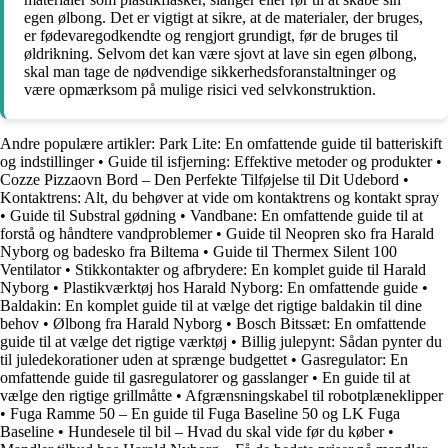
egen ølbong. Det er vigtigt at sikre, at de materialer, der bruges,
er fødevaregodkendte og rengjort grundigt, før de bruges til
øldrikning. Selvom det kan være sjovt at lave sin egen ølbong,
skal man tage de nødvendige sikkerhedsforanstaltninger og
være opmærksom på mulige risici ved selvkonstruktion.
Andre populære artikler:
Park Lite: En omfattende guide til batteriskift
og indstillinger
•
Guide til isfjerning: Effektive metoder og produkter
•
Cozze Pizzaovn Bord – Den Perfekte Tilføjelse til Dit Udebord
•
Kontaktrens: Alt, du behøver at vide om kontaktrens og kontakt spray
•
Guide til Substral gødning
•
Vandbane: En omfattende guide til at
forstå og håndtere vandproblemer
•
Guide til Neopren sko fra Harald
Nyborg og badesko fra Biltema
•
Guide til Thermex Silent 100
Ventilator
•
Stikkontakter og afbrydere: En komplet guide til Harald
Nyborg
•
Plastikværktøj hos Harald Nyborg: En omfattende guide
•
Baldakin: En komplet guide til at vælge det rigtige baldakin til dine
behov
•
Ølbong fra Harald Nyborg
•
Bosch Bitssæt: En omfattende
guide til at vælge det rigtige værktøj
•
Billig julepynt: Sådan pynter du
til juledekorationer uden at sprænge budgettet
•
Gasregulator: En
omfattende guide til gasregulatorer og gasslanger
•
En guide til at
vælge den rigtige grillmåtte
•
Afgrænsningskabel til robotplæneklipper
•
Fuga Ramme 50 – En guide til Fuga Baseline 50 og LK Fuga
Baseline
•
Hundesele til bil – Hvad du skal vide før du køber
•