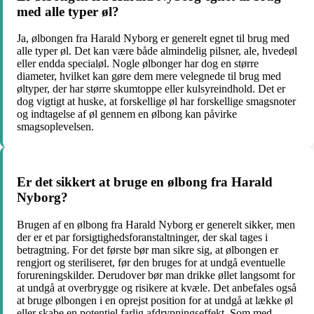
med alle typer øl?
Ja, ølbongen fra Harald Nyborg er generelt egnet til brug med
alle typer øl. Det kan være både almindelig pilsner, ale, hvedeøl
eller endda specialøl. Nogle ølbonger har dog en større
diameter, hvilket kan gøre dem mere velegnede til brug med
øltyper, der har større skumtoppe eller kulsyreindhold. Det er
dog vigtigt at huske, at forskellige øl har forskellige smagsnoter
og indtagelse af øl gennem en ølbong kan påvirke
smagsoplevelsen.
Er det sikkert at bruge en ølbong fra Harald
Nyborg?
Brugen af en ølbong fra Harald Nyborg er generelt sikker, men
der er et par forsigtighedsforanstaltninger, der skal tages i
betragtning. For det første bør man sikre sig, at ølbongen er
rengjort og steriliseret, før den bruges for at undgå eventuelle
forureningskilder. Derudover bør man drikke øllet langsomt for
at undgå at overbrygge og risikere at kvæle. Det anbefales også
at bruge ølbongen i en oprejst position for at undgå at lække øl
eller skabe en potentiel farlig afdrypningseffekt. Som med