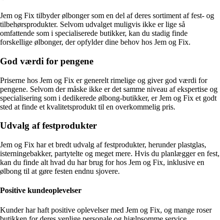
Jem og Fix tilbyder ølbonger som en del af deres sortiment af fest- og
tilbehørsprodukter. Selvom udvalget muligvis ikke er lige så
omfattende som i specialiserede butikker, kan du stadig finde
forskellige ølbonger, der opfylder dine behov hos Jem og Fix.
God værdi for pengene
Priserne hos Jem og Fix er generelt rimelige og giver god værdi for
pengene. Selvom der måske ikke er det samme niveau af ekspertise og
specialisering som i dedikerede ølbong-butikker, er Jem og Fix et godt
sted at finde et kvalitetsprodukt til en overkommelig pris.
Udvalg af festprodukter
Jem og Fix har et bredt udvalg af festprodukter, herunder plastglas,
isterningebakker, partytelte og meget mere. Hvis du planlægger en fest,
kan du finde alt hvad du har brug for hos Jem og Fix, inklusive en
ølbong til at gøre festen endnu sjovere.
Positive kundeoplevelser
Kunder har haft positive oplevelser med Jem og Fix, og mange roser
butikken for deres venlige personale og hjælpsomme service.