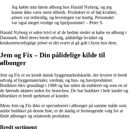
Jeg købte min første ølbong hos Harald Nyborg, og jeg
kunne ikke være mere tilfreds. Produktet er af høj kvalitet,
prisen var retfærdig, og leveringen var hurtig. Personalet
var også meget venlige og hjælpsomme! – Peter S.
Harald Nyborg er uden tvivl et af de bedste steder at købe en ølbong i
Danmark. Med deres brede udvalg, pålidelige kvalitet og
konkurrencedygtige priser er det svært at gå galt i byen hos dem.
Jem og Fix – Din pålidelige kilde til
ølbonger
Jem og Fix er en kendt dansk byggemarkedskæde, der leverer et bredt
udvalg af byggematerialer, værktøj, og hus- og haveprodukter.
Butikken blev grundlagt i 1988 og har siden da etableret sig som en af
de førende aktører inden for branchen. De har butikker i hele landet og
tiltrækker et bredt spektrum af kunder.
Mens Jem og Fix ikke er specialiseret i ølbonger på samme måde som
andre butikker på denne liste, er de stadig et fremragende valg for at
finde ølbonger og relaterede produkter.
Bredt sortiment