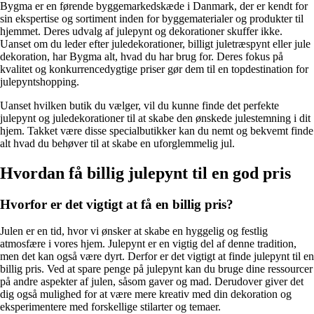
Bygma er en førende byggemarkedskæde i Danmark, der er kendt for
sin ekspertise og sortiment inden for byggematerialer og produkter til
hjemmet. Deres udvalg af julepynt og dekorationer skuffer ikke.
Uanset om du leder efter juledekorationer, billigt juletræspynt eller jule
dekoration, har Bygma alt, hvad du har brug for. Deres fokus på
kvalitet og konkurrencedygtige priser gør dem til en topdestination for
julepyntshopping.
Uanset hvilken butik du vælger, vil du kunne finde det perfekte
julepynt og juledekorationer til at skabe den ønskede julestemning i dit
hjem. Takket være disse specialbutikker kan du nemt og bekvemt finde
alt hvad du behøver til at skabe en uforglemmelig jul.
Hvordan få billig julepynt til en god pris
Hvorfor er det vigtigt at få en billig pris?
Julen er en tid, hvor vi ønsker at skabe en hyggelig og festlig
atmosfære i vores hjem. Julepynt er en vigtig del af denne tradition,
men det kan også være dyrt. Derfor er det vigtigt at finde julepynt til en
billig pris. Ved at spare penge på julepynt kan du bruge dine ressourcer
på andre aspekter af julen, såsom gaver og mad. Derudover giver det
dig også mulighed for at være mere kreativ med din dekoration og
eksperimentere med forskellige stilarter og temaer.