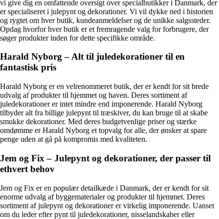
vi give dig en omfattende oversigt over specialbutikker i Danmark, der
er specialiseret i julepynt og dekorationer. Vi vil dykke ned i historien
og rygtet om hver butik, kundeanmeldelser og de unikke salgssteder.
Opdag hvorfor hver butik er et fremragende valg for forbrugere, der
søger produkter inden for dette specifikke område.
Harald Nyborg – Alt til juledekorationer til en
fantastisk pris
Harald Nyborg er en velrenommeret butik, der er kendt for sit brede
udvalg af produkter til hjemmet og haven. Deres sortiment af
juledekorationer er intet mindre end imponerende. Harald Nyborg
tilbyder alt fra billige julepynt til træskiver, du kan bruge til at skabe
smukke dekorationer. Med deres budgetvenlige priser og stærke
omdømme er Harald Nyborg et topvalg for alle, der ønsker at spare
penge uden at gå på kompromis med kvaliteten.
Jem og Fix – Julepynt og dekorationer, der passer til
ethvert behov
Jem og Fix er en populær detailkæde i Danmark, der er kendt for sit
enorme udvalg af byggematerialer og produkter til hjemmet. Deres
sortiment af julepynt og dekorationer er virkelig imponerende. Uanset
om du leder efter pynt til juledekorationer, nisselandskaber eller