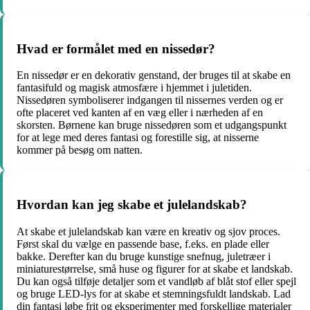
Hvad er formålet med en nissedør?
En nissedør er en dekorativ genstand, der bruges til at skabe en
fantasifuld og magisk atmosfære i hjemmet i juletiden.
Nissedøren symboliserer indgangen til nissernes verden og er
ofte placeret ved kanten af en væg eller i nærheden af en
skorsten. Børnene kan bruge nissedøren som et udgangspunkt
for at lege med deres fantasi og forestille sig, at nisserne
kommer på besøg om natten.
Hvordan kan jeg skabe et julelandskab?
At skabe et julelandskab kan være en kreativ og sjov proces.
Først skal du vælge en passende base, f.eks. en plade eller
bakke. Derefter kan du bruge kunstige snefnug, juletræer i
miniaturestørrelse, små huse og figurer for at skabe et landskab.
Du kan også tilføje detaljer som et vandløb af blåt stof eller spejl
og bruge LED-lys for at skabe et stemningsfuldt landskab. Lad
din fantasi løbe frit og eksperimenter med forskellige materialer