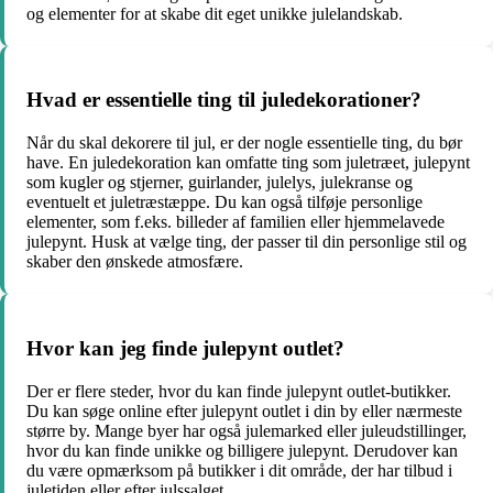
og elementer for at skabe dit eget unikke julelandskab.
Hvad er essentielle ting til juledekorationer?
Når du skal dekorere til jul, er der nogle essentielle ting, du bør
have. En juledekoration kan omfatte ting som juletræet, julepynt
som kugler og stjerner, guirlander, julelys, julekranse og
eventuelt et juletræstæppe. Du kan også tilføje personlige
elementer, som f.eks. billeder af familien eller hjemmelavede
julepynt. Husk at vælge ting, der passer til din personlige stil og
skaber den ønskede atmosfære.
Hvor kan jeg finde julepynt outlet?
Der er flere steder, hvor du kan finde julepynt outlet-butikker.
Du kan søge online efter julepynt outlet i din by eller nærmeste
større by. Mange byer har også julemarked eller juleudstillinger,
hvor du kan finde unikke og billigere julepynt. Derudover kan
du være opmærksom på butikker i dit område, der har tilbud i
juletiden eller efter julssalget.