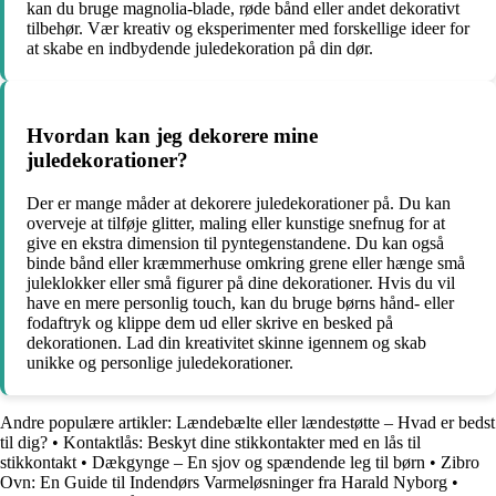
kan du bruge magnolia-blade, røde bånd eller andet dekorativt
tilbehør. Vær kreativ og eksperimenter med forskellige ideer for
at skabe en indbydende juledekoration på din dør.
Hvordan kan jeg dekorere mine
juledekorationer?
Der er mange måder at dekorere juledekorationer på. Du kan
overveje at tilføje glitter, maling eller kunstige snefnug for at
give en ekstra dimension til pyntegenstandene. Du kan også
binde bånd eller kræmmerhuse omkring grene eller hænge små
juleklokker eller små figurer på dine dekorationer. Hvis du vil
have en mere personlig touch, kan du bruge børns hånd- eller
fodaftryk og klippe dem ud eller skrive en besked på
dekorationen. Lad din kreativitet skinne igennem og skab
unikke og personlige juledekorationer.
Andre populære artikler:
Lændebælte eller lændestøtte – Hvad er bedst
til dig?
•
Kontaktlås: Beskyt dine stikkontakter med en lås til
stikkontakt
•
Dækgynge – En sjov og spændende leg til børn
•
Zibro
Ovn: En Guide til Indendørs Varmeløsninger fra Harald Nyborg
•