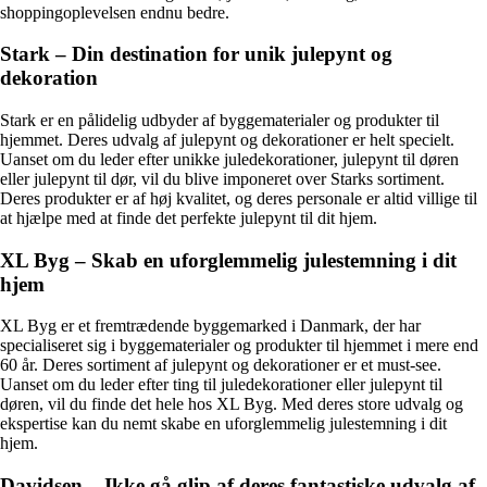
shoppingoplevelsen endnu bedre.
Stark – Din destination for unik julepynt og
dekoration
Stark er en pålidelig udbyder af byggematerialer og produkter til
hjemmet. Deres udvalg af julepynt og dekorationer er helt specielt.
Uanset om du leder efter unikke juledekorationer, julepynt til døren
eller julepynt til dør, vil du blive imponeret over Starks sortiment.
Deres produkter er af høj kvalitet, og deres personale er altid villige til
at hjælpe med at finde det perfekte julepynt til dit hjem.
XL Byg – Skab en uforglemmelig julestemning i dit
hjem
XL Byg er et fremtrædende byggemarked i Danmark, der har
specialiseret sig i byggematerialer og produkter til hjemmet i mere end
60 år. Deres sortiment af julepynt og dekorationer er et must-see.
Uanset om du leder efter ting til juledekorationer eller julepynt til
døren, vil du finde det hele hos XL Byg. Med deres store udvalg og
ekspertise kan du nemt skabe en uforglemmelig julestemning i dit
hjem.
Davidsen – Ikke gå glip af deres fantastiske udvalg af