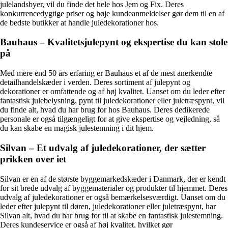
julelandsbyer, vil du finde det hele hos Jem og Fix. Deres
konkurrencedygtige priser og høje kundeanmeldelser gør dem til en af
de bedste butikker at handle juledekorationer hos.
Bauhaus – Kvalitetsjulepynt og ekspertise du kan stole
på
Med mere end 50 års erfaring er Bauhaus et af de mest anerkendte
detailhandelskæder i verden. Deres sortiment af julepynt og
dekorationer er omfattende og af høj kvalitet. Uanset om du leder efter
fantastisk julebelysning, pynt til juledekorationer eller juletræspynt, vil
du finde alt, hvad du har brug for hos Bauhaus. Deres dedikerede
personale er også tilgængeligt for at give ekspertise og vejledning, så
du kan skabe en magisk julestemning i dit hjem.
Silvan – Et udvalg af juledekorationer, der sætter
prikken over iet
Silvan er en af de største byggemarkedskæder i Danmark, der er kendt
for sit brede udvalg af byggematerialer og produkter til hjemmet. Deres
udvalg af juledekorationer er også bemærkelsesværdigt. Uanset om du
leder efter julepynt til døren, juledekorationer eller juletræspynt, har
Silvan alt, hvad du har brug for til at skabe en fantastisk julestemning.
Deres kundeservice er også af høj kvalitet, hvilket gør