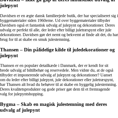
julepynt
Davidsen er en ægte dansk familieejede butik, der har specialiseret sig i
byggematerialer siden 1960erne. Ud over byggematerialer tilbyder
Davidsen også et fantastisk udvalg af julepynt og dekorationer. Deres
udvalg er perfekt til alle, der leder efter billigt juletræspynt eller jule
dekorationer. Davidsen gør det nemt og bekvemt at finde alt det, du har
brug for til at skabe en smuk julestemning.
Thansen – Din pålidelige kilde til juledekorationer og
julepynt
Thansen er en populær detailkæde i Danmark, der er kendt for sit
brede udvalg af biltilbehør og reservedele. Men vidste du, at de også
tilbyder et imponerende udvalg af julepynt og dekorationer? Uanset
om du leder efter billigt julepynt, jule dekorationer eller juletræspynt,
har Thansen alt hvad du behøver til at skabe en hyggelig julestemning.
Deres kvalitetsprodukter og gode priser gør dem til et fremragende
valg for julepyntshopping.
Bygma – Skab en magisk julestemning med deres
udvalg af julepynt