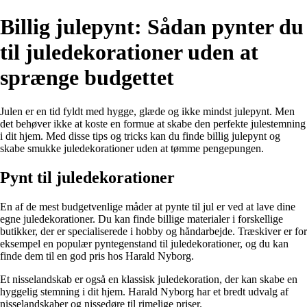
Billig julepynt: Sådan pynter du
til juledekorationer uden at
sprænge budgettet
Julen er en tid fyldt med hygge, glæde og ikke mindst julepynt. Men
det behøver ikke at koste en formue at skabe den perfekte julestemning
i dit hjem. Med disse tips og tricks kan du finde billig julepynt og
skabe smukke juledekorationer uden at tømme pengepungen.
Pynt til juledekorationer
En af de mest budgetvenlige måder at pynte til jul er ved at lave dine
egne juledekorationer. Du kan finde billige materialer i forskellige
butikker, der er specialiserede i hobby og håndarbejde. Træskiver er for
eksempel en populær pyntegenstand til juledekorationer, og du kan
finde dem til en god pris hos Harald Nyborg.
Et nisselandskab er også en klassisk juledekoration, der kan skabe en
hyggelig stemning i dit hjem. Harald Nyborg har et bredt udvalg af
nisselandskaber og nissedøre til rimelige priser.