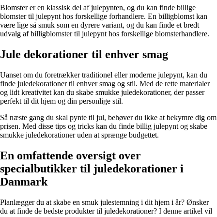
Blomster er en klassisk del af julepynten, og du kan finde billige
blomster til julepynt hos forskellige forhandlere. En billigblomst kan
være lige så smuk som en dyrere variant, og du kan finde et bredt
udvalg af billigblomster til julepynt hos forskellige blomsterhandlere.
Jule dekorationer til enhver smag
Uanset om du foretrækker traditionel eller moderne julepynt, kan du
finde juledekorationer til enhver smag og stil. Med de rette materialer
og lidt kreativitet kan du skabe smukke juledekorationer, der passer
perfekt til dit hjem og din personlige stil.
Så næste gang du skal pynte til jul, behøver du ikke at bekymre dig om
prisen. Med disse tips og tricks kan du finde billig julepynt og skabe
smukke juledekorationer uden at sprænge budgettet.
En omfattende oversigt over
specialbutikker til juledekorationer i
Danmark
Planlægger du at skabe en smuk julestemning i dit hjem i år? Ønsker
du at finde de bedste produkter til juledekorationer? I denne artikel vil