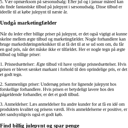
5. Vær opmærksom på sæsonudsalg: Efter jul og i januar måned kan
du finde fantastiske tilbud på julepynt i sæsonudsalg. Disse tilbud er
ideelle til at købe julepynt til næste år.
Undgå marketingfælder
Når du leder efter billige priser på julepynt, er det også vigtigt at kunne
skelne mellem ægte tilbud og marketingfælder. Nogle forhandlere kan
bruge markedsføringsteknikker til at få det til at se ud som om, du får
en god pris, når det måske ikke er tilfældet. Her er nogle tegn på ægte
tilbud og billige priser:
1. Prisnedsættelser: Ægte tilbud vil have synlige prisnedsættelser. Hvis
prisen er blevet sænket markant i forhold til den oprindelige pris, er det
et godt tegn.
2. Sammenlign priser: Undersøg prisen for lignende julepynt hos
forskellige forhandlere. Hvis prisen er betydeligt lavere hos den
pågældende forhandler, er det et godt tilbud.
3. Anmeldelser: Læs anmeldelser fra andre kunder for at få en idé om
produktets kvalitet og prisens værdi. Hvis anmeldelserne er positive, er
det sandsynligvis også et godt køb.
Find billig julepynt og spar penge