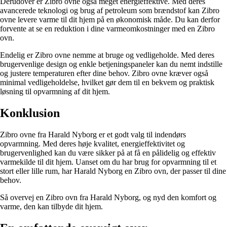
Derudover er Zibro ovne også meget energieffektive. Med deres
avancerede teknologi og brug af petroleum som brændstof kan Zibro
ovne levere varme til dit hjem på en økonomisk måde. Du kan derfor
forvente at se en reduktion i dine varmeomkostninger med en Zibro
ovn.
Endelig er Zibro ovne nemme at bruge og vedligeholde. Med deres
brugervenlige design og enkle betjeningspaneler kan du nemt indstille
og justere temperaturen efter dine behov. Zibro ovne kræver også
minimal vedligeholdelse, hvilket gør dem til en bekvem og praktisk
løsning til opvarmning af dit hjem.
Konklusion
Zibro ovne fra Harald Nyborg er et godt valg til indendørs
opvarmning. Med deres høje kvalitet, energieffektivitet og
brugervenlighed kan du være sikker på at få en pålidelig og effektiv
varmekilde til dit hjem. Uanset om du har brug for opvarmning til et
stort eller lille rum, har Harald Nyborg en Zibro ovn, der passer til dine
behov.
Så overvej en Zibro ovn fra Harald Nyborg, og nyd den komfort og
varme, den kan tilbyde dit hjem.