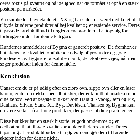
deres fokus på kvalitet og pålidelighed har de formået at opnå en stærk
position på markedet.
Virksomheden blev etableret i XX og har siden da været dedikeret til at
tilbyde kunderne produkter af høj kvalitet og enestående service. Deres
tilpassede produkttilbud til nøgleordene gør dem til et topvalg for
forbrugere inden for denne kategori.
Kundernes anmeldelser af Bygma er generelt positive. De fremhæver
butikkens høje kvalitet, omfattende udvalg af produkter og gode
kundeservice. Bygma er absolut en butik, der skal overvejes, når man
søger produkter inden for denne niche.
Konklusion
Uanset om du er på udkig efter en zibro ovn, zippo ovn eller en laser
kamin, er der en række specialbutikker, der er klar til at imødekomme
dine behov. Ved at besøge butikker som Harald Nyborg, Jem og Fix,
Bauhaus, Silvan, Stark, XL Byg, Davidsen, Thansen og Bygma kan
du være sikker på at finde produkter, der passer til dine præferencer.
Disse butikker har en stærk historie, et godt omdømme og en
dedikation til at tilbyde kvalitetsprodukter til deres kunder. Deres
tilpasning af produkttilbudene til nøgleordene gør dem til førende
aktører inden for denne niche.