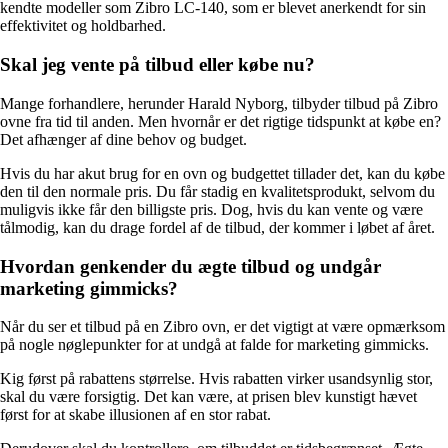
kendte modeller som Zibro LC-140, som er blevet anerkendt for sin
effektivitet og holdbarhed.
Skal jeg vente på tilbud eller købe nu?
Mange forhandlere, herunder Harald Nyborg, tilbyder tilbud på Zibro
ovne fra tid til anden. Men hvornår er det rigtige tidspunkt at købe en?
Det afhænger af dine behov og budget.
Hvis du har akut brug for en ovn og budgettet tillader det, kan du købe
den til den normale pris. Du får stadig en kvalitetsprodukt, selvom du
muligvis ikke får den billigste pris. Dog, hvis du kan vente og være
tålmodig, kan du drage fordel af de tilbud, der kommer i løbet af året.
Hvordan genkender du ægte tilbud og undgår
marketing gimmicks?
Når du ser et tilbud på en Zibro ovn, er det vigtigt at være opmærksom
på nogle nøglepunkter for at undgå at falde for marketing gimmicks.
Kig først på rabattens størrelse. Hvis rabatten virker usandsynlig stor,
skal du være forsigtig. Det kan være, at prisen blev kunstigt hævet
først for at skabe illusionen af en stor rabat.