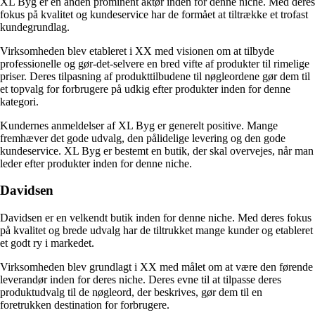
XL Byg er en anden prominent aktør inden for denne niche. Med deres
fokus på kvalitet og kundeservice har de formået at tiltrække et trofast
kundegrundlag.
Virksomheden blev etableret i XX med visionen om at tilbyde
professionelle og gør-det-selvere en bred vifte af produkter til rimelige
priser. Deres tilpasning af produkttilbudene til nøgleordene gør dem til
et topvalg for forbrugere på udkig efter produkter inden for denne
kategori.
Kundernes anmeldelser af XL Byg er generelt positive. Mange
fremhæver det gode udvalg, den pålidelige levering og den gode
kundeservice. XL Byg er bestemt en butik, der skal overvejes, når man
leder efter produkter inden for denne niche.
Davidsen
Davidsen er en velkendt butik inden for denne niche. Med deres fokus
på kvalitet og brede udvalg har de tiltrukket mange kunder og etableret
et godt ry i markedet.
Virksomheden blev grundlagt i XX med målet om at være den førende
leverandør inden for deres niche. Deres evne til at tilpasse deres
produktudvalg til de nøgleord, der beskrives, gør dem til en
foretrukken destination for forbrugere.