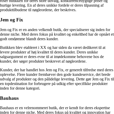
roser butikken for deres store udvalg, konkurrencedygtige priser og
hurtige levering. En af deres unikke fordele er deres tilpasning af
produkttilbudene til nøgleordene, der beskrives.
Jem og Fix
Jem og Fix er en anden velkendt butik, der specialiserer sig inden for
denne niche. Med deres fokus på kvalitet og enkelthed har de opnået et
godt omdømme blandt deres kunder.
Butikken blev etableret i XX og har siden da været dedikeret til at
levere produkter af høj kvalitet til deres kunder. Deres unikke
salgsargument er deres evne til at imødekomme behovene hos de
kunder, der søger produkter beskrevet af nøgleordene.
Kunder, der har handlet hos Jem og Fix, er generelt tilfredse med deres
oplevelse. Flere kunder fremhæver den gode kundeservice, det brede
udvalg af produkter og den pålidelige levering. Dette gør Jem og Fix til
en topdestination for forbrugere på udkig efter specifikke produkter
inden for denne kategori.
Bauhaus
Bauhaus er en velrenommeret butik, der er kendt for deres ekspertise
inden for denne niche. Med deres fokus på kvalitet og innovation har