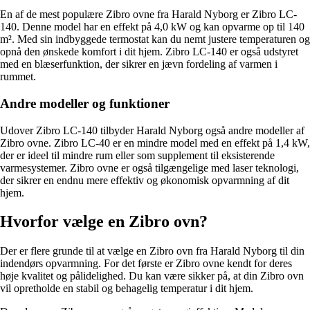
En af de mest populære Zibro ovne fra Harald Nyborg er Zibro LC-
140. Denne model har en effekt på 4,0 kW og kan opvarme op til 140
m². Med sin indbyggede termostat kan du nemt justere temperaturen og
opnå den ønskede komfort i dit hjem. Zibro LC-140 er også udstyret
med en blæserfunktion, der sikrer en jævn fordeling af varmen i
rummet.
Andre modeller og funktioner
Udover Zibro LC-140 tilbyder Harald Nyborg også andre modeller af
Zibro ovne. Zibro LC-40 er en mindre model med en effekt på 1,4 kW,
der er ideel til mindre rum eller som supplement til eksisterende
varmesystemer. Zibro ovne er også tilgængelige med laser teknologi,
der sikrer en endnu mere effektiv og økonomisk opvarmning af dit
hjem.
Hvorfor vælge en Zibro ovn?
Der er flere grunde til at vælge en Zibro ovn fra Harald Nyborg til din
indendørs opvarmning. For det første er Zibro ovne kendt for deres
høje kvalitet og pålidelighed. Du kan være sikker på, at din Zibro ovn
vil opretholde en stabil og behagelig temperatur i dit hjem.