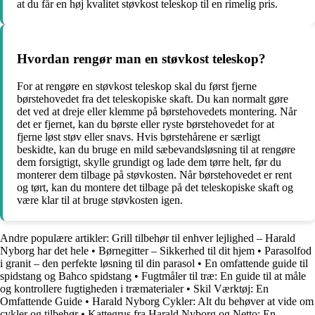
at du får en høj kvalitet støvkost teleskop til en rimelig pris.
Hvordan rengør man en støvkost teleskop?
For at rengøre en støvkost teleskop skal du først fjerne
børstehovedet fra det teleskopiske skaft. Du kan normalt gøre
det ved at dreje eller klemme på børstehovedets montering. Når
det er fjernet, kan du børste eller ryste børstehovedet for at
fjerne løst støv eller snavs. Hvis børstehårene er særligt
beskidte, kan du bruge en mild sæbevandsløsning til at rengøre
dem forsigtigt, skylle grundigt og lade dem tørre helt, før du
monterer dem tilbage på støvkosten. Når børstehovedet er rent
og tørt, kan du montere det tilbage på det teleskopiske skaft og
være klar til at bruge støvkosten igen.
Andre populære artikler:
Grill tilbehør til enhver lejlighed – Harald
Nyborg har det hele
•
Børnegitter – Sikkerhed til dit hjem
•
Parasolfod
i granit – den perfekte løsning til din parasol
•
En omfattende guide til
spidstang og Bahco spidstang
•
Fugtmåler til træ: En guide til at måle
og kontrollere fugtigheden i træmaterialer
•
Skil Værktøj: En
Omfattende Guide
•
Harald Nyborg Cykler: Alt du behøver at vide om
cykler og tilbehør
•
Kattegrus fra Harald Nyborg og Netto: En