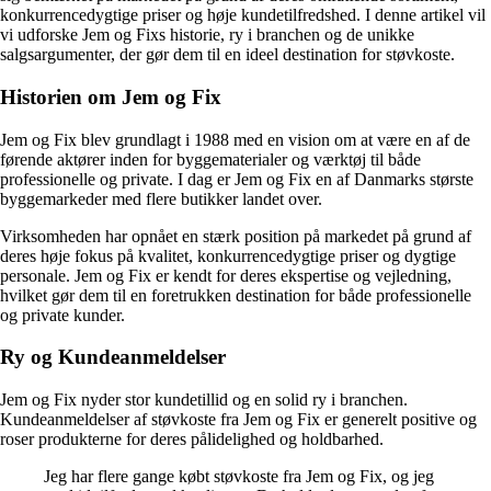
konkurrencedygtige priser og høje kundetilfredshed. I denne artikel vil
vi udforske Jem og Fixs historie, ry i branchen og de unikke
salgsargumenter, der gør dem til en ideel destination for støvkoste.
Historien om Jem og Fix
Jem og Fix blev grundlagt i 1988 med en vision om at være en af de
førende aktører inden for byggematerialer og værktøj til både
professionelle og private. I dag er Jem og Fix en af Danmarks største
byggemarkeder med flere butikker landet over.
Virksomheden har opnået en stærk position på markedet på grund af
deres høje fokus på kvalitet, konkurrencedygtige priser og dygtige
personale. Jem og Fix er kendt for deres ekspertise og vejledning,
hvilket gør dem til en foretrukken destination for både professionelle
og private kunder.
Ry og Kundeanmeldelser
Jem og Fix nyder stor kundetillid og en solid ry i branchen.
Kundeanmeldelser af støvkoste fra Jem og Fix er generelt positive og
roser produkterne for deres pålidelighed og holdbarhed.
Jeg har flere gange købt støvkoste fra Jem og Fix, og jeg