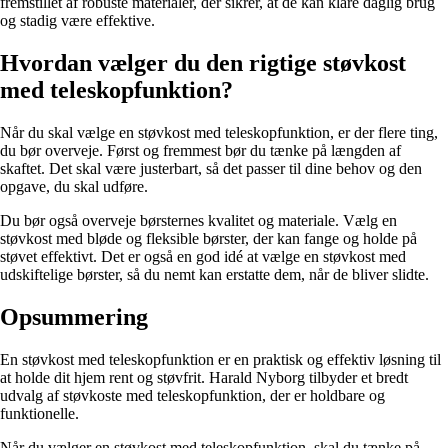
fremstillet af robuste materialer, der sikrer, at de kan klare daglig brug
og stadig være effektive.
Hvordan vælger du den rigtige støvkost
med teleskopfunktion?
Når du skal vælge en støvkost med teleskopfunktion, er der flere ting,
du bør overveje. Først og fremmest bør du tænke på længden af
skaftet. Det skal være justerbart, så det passer til dine behov og den
opgave, du skal udføre.
Du bør også overveje børsternes kvalitet og materiale. Vælg en
støvkost med bløde og fleksible børster, der kan fange og holde på
støvet effektivt. Det er også en god idé at vælge en støvkost med
udskiftelige børster, så du nemt kan erstatte dem, når de bliver slidte.
Opsummering
En støvkost med teleskopfunktion er en praktisk og effektiv løsning til
at holde dit hjem rent og støvfrit. Harald Nyborg tilbyder et bredt
udvalg af støvkoste med teleskopfunktion, der er holdbare og
funktionelle.
Når du vælger en støvkost med teleskopfunktion, skal du tænke på