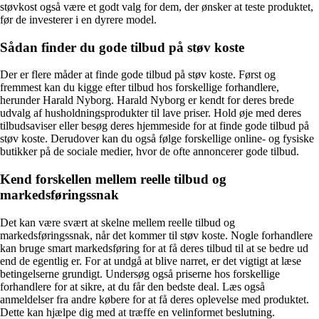
støvkost også være et godt valg for dem, der ønsker at teste produktet,
før de investerer i en dyrere model.
Sådan finder du gode tilbud på støv koste
Der er flere måder at finde gode tilbud på støv koste. Først og
fremmest kan du kigge efter tilbud hos forskellige forhandlere,
herunder Harald Nyborg. Harald Nyborg er kendt for deres brede
udvalg af husholdningsprodukter til lave priser. Hold øje med deres
tilbudsaviser eller besøg deres hjemmeside for at finde gode tilbud på
støv koste. Derudover kan du også følge forskellige online- og fysiske
butikker på de sociale medier, hvor de ofte annoncerer gode tilbud.
Kend forskellen mellem reelle tilbud og
markedsføringssnak
Det kan være svært at skelne mellem reelle tilbud og
markedsføringssnak, når det kommer til støv koste. Nogle forhandlere
kan bruge smart markedsføring for at få deres tilbud til at se bedre ud
end de egentlig er. For at undgå at blive narret, er det vigtigt at læse
betingelserne grundigt. Undersøg også priserne hos forskellige
forhandlere for at sikre, at du får den bedste deal. Læs også
anmeldelser fra andre købere for at få deres oplevelse med produktet.
Dette kan hjælpe dig med at træffe en velinformet beslutning.