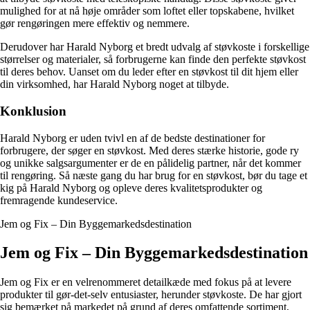
mulighed for at nå høje områder som loftet eller topskabene, hvilket
gør rengøringen mere effektiv og nemmere.
Derudover har Harald Nyborg et bredt udvalg af støvkoste i forskellige
størrelser og materialer, så forbrugerne kan finde den perfekte støvkost
til deres behov. Uanset om du leder efter en støvkost til dit hjem eller
din virksomhed, har Harald Nyborg noget at tilbyde.
Konklusion
Harald Nyborg er uden tvivl en af de bedste destinationer for
forbrugere, der søger en støvkost. Med deres stærke historie, gode ry
og unikke salgsargumenter er de en pålidelig partner, når det kommer
til rengøring. Så næste gang du har brug for en støvkost, bør du tage et
kig på Harald Nyborg og opleve deres kvalitetsprodukter og
fremragende kundeservice.
Jem og Fix – Din Byggemarkedsdestination
Jem og Fix – Din Byggemarkedsdestination
Jem og Fix er en velrenommeret detailkæde med fokus på at levere
produkter til gør-det-selv entusiaster, herunder støvkoste. De har gjort
sig bemærket på markedet på grund af deres omfattende sortiment,