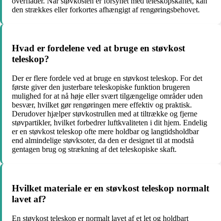
overflader. Når støvkosten er forsynet med teleskopskaftet, kan
den strækkes eller forkortes afhængigt af rengøringsbehovet.
Hvad er fordelene ved at bruge en støvkost
teleskop?
Der er flere fordele ved at bruge en støvkost teleskop. For det
første giver den justerbare teleskopiske funktion brugeren
mulighed for at nå høje eller svært tilgængelige områder uden
besvær, hvilket gør rengøringen mere effektiv og praktisk.
Derudover hjælper støvkostrullen med at tiltrække og fjerne
støvpartikler, hvilket forbedrer luftkvaliteten i dit hjem. Endelig
er en støvkost teleskop ofte mere holdbar og langtidsholdbar
end almindelige støvksoter, da den er designet til at modstå
gentagen brug og strækning af det teleskopiske skaft.
Hvilket materiale er en støvkost teleskop normalt
lavet af?
En støvkost teleskop er normalt lavet af et let og holdbart