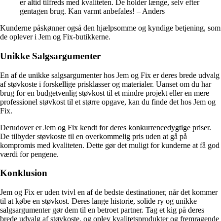
er altid tilfreds med kvaliteten. De holder længe, selv efter
gentagen brug. Kan varmt anbefales! – Anders
Kunderne påskønner også den hjælpsomme og kyndige betjening, som
de oplever i Jem og Fix-butikkerne.
Unikke Salgsargumenter
En af de unikke salgsargumenter hos Jem og Fix er deres brede udvalg
af støvkoste i forskellige prisklasser og materialer. Uanset om du har
brug for en budgetvenlig støvkost til et mindre projekt eller en mere
professionel støvkost til et større opgave, kan du finde det hos Jem og
Fix.
Derudover er Jem og Fix kendt for deres konkurrencedygtige priser.
De tilbyder støvkoste til en overkommelig pris uden at gå på
kompromis med kvaliteten. Dette gør det muligt for kunderne at få god
værdi for pengene.
Konklusion
Jem og Fix er uden tvivl en af de bedste destinationer, når det kommer
til at købe en støvkost. Deres lange historie, solide ry og unikke
salgsargumenter gør dem til en betroet partner. Tag et kig på deres
brede udvalg af støvkoste, og oplev kvalitetsprodukter og fremragende