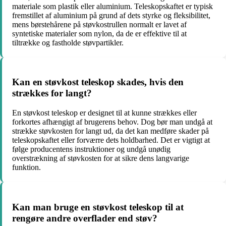
materiale som plastik eller aluminium. Teleskopskaftet er typisk
fremstillet af aluminium på grund af dets styrke og fleksibilitet,
mens børstehårene på støvkostrullen normalt er lavet af
syntetiske materialer som nylon, da de er effektive til at
tiltrække og fastholde støvpartikler.
Kan en støvkost teleskop skades, hvis den
strækkes for langt?
En støvkost teleskop er designet til at kunne strækkes eller
forkortes afhængigt af brugerens behov. Dog bør man undgå at
strække støvkosten for langt ud, da det kan medføre skader på
teleskopskaftet eller forværre dets holdbarhed. Det er vigtigt at
følge producentens instruktioner og undgå unødig
overstrækning af støvkosten for at sikre dens langvarige
funktion.
Kan man bruge en støvkost teleskop til at
rengøre andre overflader end støv?