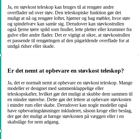
Ja, en støvkost teleskop kan bruges til at rengøre andre
overflader ud over støv. Den teleskopiske funktion gør det
muligt at nå og rengøre lofter, hjørner og bag møbler, hvor støv
og spindelvæv kan samle sig. Derudover kan støvkostrullen
også fjerne tørre spild som fnuller, lette pletter eller krummer fra
gulve eller andre flader. Det er vigtigt at sikre, at støvkostrullen
er passende til rengøringen af den pågældende overflade for at
undgå ridser eller skade.
Er det nemt at opbevare en støvkost teleskop?
Ja, det er normalt nemt at opbevare en støvkost teleskop. Mange
modeller er designet med sammenklappelige eller
teleskopskafter, hvilket gør det muligt at skubbe dem sammen til
en mindre størrelse. Dette gør det lettere at opbevare støvkosten
i mindre rum eller skabe. Derudover kan nogle modeller også
have opbevaringsløsninger inkluderet, såsom kroge eller beslag,
der gør det muligt at hænge støvkosten på væggen eller i en
skabslåge for nem adgang.