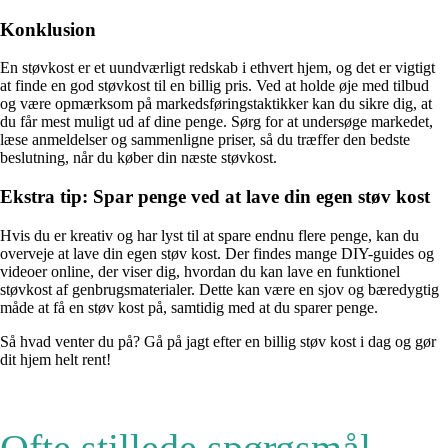
Konklusion
En støvkost er et uundværligt redskab i ethvert hjem, og det er vigtigt
at finde en god støvkost til en billig pris. Ved at holde øje med tilbud
og være opmærksom på markedsføringstaktikker kan du sikre dig, at
du får mest muligt ud af dine penge. Sørg for at undersøge markedet,
læse anmeldelser og sammenligne priser, så du træffer den bedste
beslutning, når du køber din næste støvkost.
Ekstra tip: Spar penge ved at lave din egen støv kost
Hvis du er kreativ og har lyst til at spare endnu flere penge, kan du
overveje at lave din egen støv kost. Der findes mange DIY-guides og
videoer online, der viser dig, hvordan du kan lave en funktionel
støvkost af genbrugsmaterialer. Dette kan være en sjov og bæredygtig
måde at få en støv kost på, samtidig med at du sparer penge.
Så hvad venter du på? Gå på jagt efter en billig støv kost i dag og gør
dit hjem helt rent!