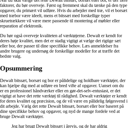
Når du skal vælge det rette Dewalt bitssæt, borsæt eller bor, er der flere
faktorer, du bør overveje. Først og fremmest skal du tænke på den type
opgaver, du primært vil udføre. Hvis du arbejder med træ, vil et borsæt
med træbor være ideelt, mens et bitssæt med forskellige typer
skruetrækkere vil være mere passende til montering af møbler eller
reparation af elektronik.
Du bør også overveje kvaliteten af værktøjerne. Dewalt er kendt for
deres høje kvalitet, men det er stadig vigtigt at vælge det rigtige sæt
eller bor, der passer til dine specifikke behov. Læs anmeldelser fra
andre brugere og undersøg de forskellige modeller for at træffe det
bedste valg.
Opsummering
Dewalt bitssæt, borsæt og bor er pålidelige og holdbare værktøjer, der
kan hjælpe dig med at udføre en bred vifte af opgaver. Uanset om du
er en professionel håndværker eller en gør-det-selv-entusiast, er det
vigtigt at have det rette værktøj til rådighed. Dewalt værktøjer er kendt
for deres kvalitet og præcision, og de vil være en pålidelig følgesvend i
dit arbejde. Vælg det rette Dewalt bitssæt, borsæt eller bor baseret på
dine specifikke behov og opgaver, og nyd de mange fordele ved at
bruge Dewalt værktøjer.
Jeg har brugt Dewalt bitssæt i årevis, og de har aldrig