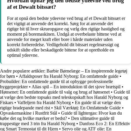
Hvordan opnår jeg den bedste ydeevne ved brug
af et Dewalt bitssæt?
For at opnå den bedste ydeevne ved brug af et Dewalt bitssæt er
det vigtigt at anvende det korrekt. Sørg for at anvende det
rigtige bit til hver skrueopgave og vælg den rigtige hastighed og
moment på boremaskinen. Undgå at overbelaste bittene ved at
anvende for meget kraft eller bore i hårde materialer uden
korrekt forberedelse. Vedligehold dit bitssæt regelmæssigt og
udskift slidte eller beskadigede bittene for at opretholde en
optimal ydeevne.
Andre populære artikler:
Barbie Børnelæge – En inspirerende legetøj
for børn
•
Affaldsposer fra Harald Nyborg: En omfattende guide
•
Probuilder: En omfattende guide til at opbygge professionelle
byggeprojekter
•
Alias spil – En introduktion til det sjove brætspil
•
Hønsenet: En omfattende guide til valg og brug af hønsenet
•
Guide til
at vælge den bedste topsaks med teleskopskaft hos Harald Nyborg og
Fiskars
•
Vaffeljern fra Harald Nyborg
•
En guide til at vælge den
rigtige bradepande med rist
•
Skil Værktøj: En Omfattende Guide
•
Opvaskemaskine i Rustfrit Stål
•
Guide til lightergas: Hvor kan du
købe det og hvilke mærker er bedst?
•
Den ultimative guide til
trappestige med 3 trin fra Harald Nyborg
•
Danfoss Eco 2: En Effektiv
og Smart Termostat til dit Hjem
•
Servo olie og ATF olie: En