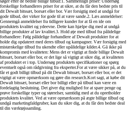
søger efter de bedste billige tilbud:1. Sammenlign priser: Undersøg
forskellige forhandleres priser for at sikre, at du får den bedste pris til
dit Dewalt bitssæt, borsæt eller bor. Vær forsigtig med at undgå for
gode tilbud, der virker for gode til at være sande.2. Læs anmeldelser:
Gennemgå anmeldelser fra tidligere kunder for at få en ide om
produktets kvalitet og ydeevne. Dette kan hjælpe dig med at undgå
billige produkter af lav kvalitet.3. Hold øje med tilbud fra pålidelige
forhandlere: Følg pålidelige forhandlere af Dewalt produkter for at
holde dig opdateret med deres tilbud og kampagner. Vær forsigtig med
mistænkelige tilbud fra ukendte eller upålidelige kilder.4. Gå ikke på
kompromis med kvaliteten: Mens det er vigtigt at finde billige Dewalt
bitssæt, borsæt eller bor, er det lige så vigtigt at sikre dig, at kvaliteten
af produktet er i top. Undersøg produktets specifikationer og spørg
eventuelt også om rådgivning fra eksperter.For at være sikker på, at du
får et godt billigt tilbud på dit Dewalt bitssæt, borsæt eller bor, er det
vigtigt at være opmærksom og gøre din research.Kort sagt, at købe dit
Dewalt bitssæt, borsæt eller bor billigt eller på tilbud kan være en
fordelagtig beslutning. Det giver dig mulighed for at spare penge og
prøve forskellige typer og størrelser, samtidig med at du opretholder
produktets kvalitet. Ved at være opmærksom på ægte billige tilbud og
undgå marketingfaldgruber, kan du sikre dig, at du får den bedste deal
til din værktøjssamling.