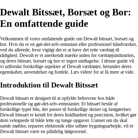
Dewalt Bitssæt, Borsæt og Bor:
En omfattende guide
Velkommen til vores omfattende guide om Dewalt bitssæt, borsæt og
bor. Hvis du er en gør-det-selv-entusiast eller professionel håndværker,
ved du allerede, hvor vigtigt det er at have det rette værktøj til
rådighed. Dewalt er et anerkendt mærke inden for værktøjsindustrien,
og deres bitssæt, borsæt og bor er ingen undtagelse. I denne guide vil
vi udforske forskellige aspekter af Dewalt værktøjer, herunder deres
egenskaber, anvendelser og fordele. Læs videre for at få mere at vide.
Introduktion til Dewalt Bitssæt
Dewalt bitssæt er designet til at opfylde behovene hos både
professionelle og gør-det-selv-entusiaster. Et bitssæt består af
forskellige typer bits, der passer til forskellige skruer og fastgørelser.
Dewalt bitssæt er kendt for deres holdbarhed og præcision, hvilket gør
dem velegnede til både lette og tunge opgaver. Uanset om du skal
samle møbler, reparere elektronik eller udføre bygningsarbejde, vil et
Dewalt bitssæt være en pålidelig følgesvend.