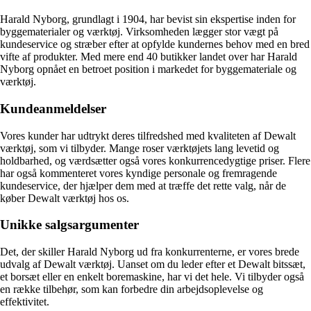
Harald Nyborg, grundlagt i 1904, har bevist sin ekspertise inden for
byggematerialer og værktøj. Virksomheden lægger stor vægt på
kundeservice og stræber efter at opfylde kundernes behov med en bred
vifte af produkter. Med mere end 40 butikker landet over har Harald
Nyborg opnået en betroet position i markedet for byggemateriale og
værktøj.
Kundeanmeldelser
Vores kunder har udtrykt deres tilfredshed med kvaliteten af Dewalt
værktøj, som vi tilbyder. Mange roser værktøjets lang levetid og
holdbarhed, og værdsætter også vores konkurrencedygtige priser. Flere
har også kommenteret vores kyndige personale og fremragende
kundeservice, der hjælper dem med at træffe det rette valg, når de
køber Dewalt værktøj hos os.
Unikke salgsargumenter
Det, der skiller Harald Nyborg ud fra konkurrenterne, er vores brede
udvalg af Dewalt værktøj. Uanset om du leder efter et Dewalt bitssæt,
et borsæt eller en enkelt boremaskine, har vi det hele. Vi tilbyder også
en række tilbehør, som kan forbedre din arbejdsoplevelse og
effektivitet.