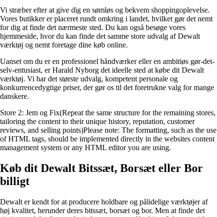
Vi stræber efter at give dig en sømløs og bekvem shoppingoplevelse.
Vores butikker er placeret rundt omkring i landet, hvilket gør det nemt
for dig at finde det nærmeste sted. Du kan også besøge vores
hjemmeside, hvor du kan finde det samme store udvalg af Dewalt
værktøj og nemt foretage dine køb online.
Uanset om du er en professionel håndværker eller en ambitiøs gør-det-
selv-entusiast, er Harald Nyborg det ideelle sted at købe dit Dewalt
værktøj. Vi har det største udvalg, kompetent personale og
konkurrencedygtige priser, der gør os til det foretrukne valg for mange
danskere.
Store 2: Jem og Fix(Repeat the same structure for the remaining stores,
tailoring the content to their unique history, reputation, customer
reviews, and selling points)Please note: The formatting, such as the use
of HTML tags, should be implemented directly in the websites content
management system or any HTML editor you are using.
Køb dit Dewalt Bitssæt, Borsæt eller Bor
billigt
Dewalt er kendt for at producere holdbare og pålidelige værktøjer af
høj kvalitet, herunder deres bitssæt, borsæt og bor. Men at finde det