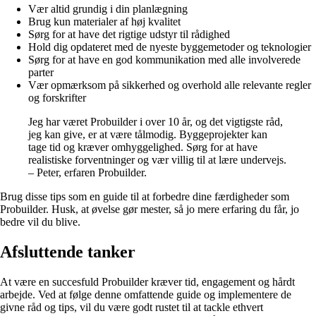
Vær altid grundig i din planlægning
Brug kun materialer af høj kvalitet
Sørg for at have det rigtige udstyr til rådighed
Hold dig opdateret med de nyeste byggemetoder og teknologier
Sørg for at have en god kommunikation med alle involverede
parter
Vær opmærksom på sikkerhed og overhold alle relevante regler
og forskrifter
Jeg har været Probuilder i over 10 år, og det vigtigste råd,
jeg kan give, er at være tålmodig. Byggeprojekter kan
tage tid og kræver omhyggelighed. Sørg for at have
realistiske forventninger og vær villig til at lære undervejs.
– Peter, erfaren Probuilder.
Brug disse tips som en guide til at forbedre dine færdigheder som
Probuilder. Husk, at øvelse gør mester, så jo mere erfaring du får, jo
bedre vil du blive.
Afsluttende tanker
At være en succesfuld Probuilder kræver tid, engagement og hårdt
arbejde. Ved at følge denne omfattende guide og implementere de
givne råd og tips, vil du være godt rustet til at tackle ethvert