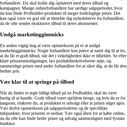
forhandlere. Du skal holde dig opdateret med deres tilbud og
kampagner. Mange onlineforhandlere har særlige salgsperioder, hvor
du kan finde ProBuilder-produkter til meget fordelagtige priser. Det
kan også være en god idé at tilmelde dig nyhedsbreve fra forhandlere,
da de ofte sender eksklusive tilbud til deres abonnenter.
Undgå marketinggimmicks
En anden vigtig ting at være opmærksom på er at undgå
marketinggimmicks. Nogle forhandlere kan prøve at narre dig til at tro,
at du får et godt tilbud, når det i virkeligheden ikke er tilfældet. Se efter
klare prissammenligninger, læs produktbeskrivelserne nøje, og
sammenlign prisen med andre forhandlere for at sikre dig, at du får den
bedste pris.
Vær klar til at springe på tilbud
Når du finder et ægte billigt tilbud på en ProBuilder, skal du være
hurtig til at handle. Gode tilbud varer sjældent længe, og hvis du er for
langsom, risikerer du, at produktet er udsolgt eller at prisen stiger igen.
Vær derfor opmærksom på salgsperioderne og de specifikke
tidspunkter, hvor priserne er nedsat. Vær også åben for at købe online,
da du ofte kan finde bedre priser og udvalg sammenlignet med fysiske
butikker.