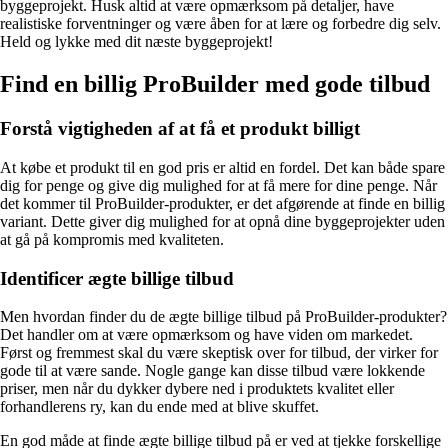
byggeprojekt. Husk altid at være opmærksom på detaljer, have
realistiske forventninger og være åben for at lære og forbedre dig selv.
Held og lykke med dit næste byggeprojekt!
Find en billig ProBuilder med gode tilbud
Forstå vigtigheden af ​​at få et produkt billigt
At købe et produkt til en god pris er altid en fordel. Det kan både spare
dig for penge og give dig mulighed for at få mere for dine penge. Når
det kommer til ProBuilder-produkter, er det afgørende at finde en billig
variant. Dette giver dig mulighed for at opnå dine byggeprojekter uden
at gå på kompromis med kvaliteten.
Identificer ægte billige tilbud
Men hvordan finder du de ægte billige tilbud på ProBuilder-produkter?
Det handler om at være opmærksom og have viden om markedet.
Først og fremmest skal du være skeptisk over for tilbud, der virker for
gode til at være sande. Nogle gange kan disse tilbud være lokkende
priser, men når du dykker dybere ned i produktets kvalitet eller
forhandlerens ry, kan du ende med at blive skuffet.
En god måde at finde ægte billige tilbud på er ved at tjekke forskellige