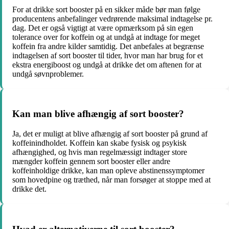
For at drikke sort booster på en sikker måde bør man følge
producentens anbefalinger vedrørende maksimal indtagelse pr.
dag. Det er også vigtigt at være opmærksom på sin egen
tolerance over for koffein og at undgå at indtage for meget
koffein fra andre kilder samtidig. Det anbefales at begrænse
indtagelsen af sort booster til tider, hvor man har brug for et
ekstra energiboost og undgå at drikke det om aftenen for at
undgå søvnproblemer.
Kan man blive afhængig af sort booster?
Ja, det er muligt at blive afhængig af sort booster på grund af
koffeinindholdet. Koffein kan skabe fysisk og psykisk
afhængighed, og hvis man regelmæssigt indtager store
mængder koffein gennem sort booster eller andre
koffeinholdige drikke, kan man opleve abstinenssymptomer
som hovedpine og træthed, når man forsøger at stoppe med at
drikke det.