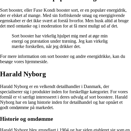
Sort booster, eller Faxe Kondi booster sort, er en populær energidrik,
der er elsket af mange. Med sin forfriskende smag og energigivende
egenskaber er det ikke svært at forstå hvorfor. Men husk altid at bruge
det med omtanke og i moderation for at få mest muligt ud af det.
Sort booster har virkelig hjulpet mig med at øge min
energi og præstation under træning. Jeg kan virkelig
mærke forskellen, når jeg drikker det.
For mere information om sort booster og andre energidrikke, kan du
besøge vores hjemmeside.
Harald Nyborg
Harald Nyborg er en velkendt detailhandler i Danmark, der
specialiserer sig i produkter inden for forskellige kategorier. For vores
formål er vi særligt interesseret i deres udvalg af sort boostere. Harald
Nyborg har en lang historie inden for detailhandel og har opnået et
godt omdømme på markedet.
Historie og omdømme
Harald Nyborg blev grundlagt i 1904 og har siden etableret sig som en