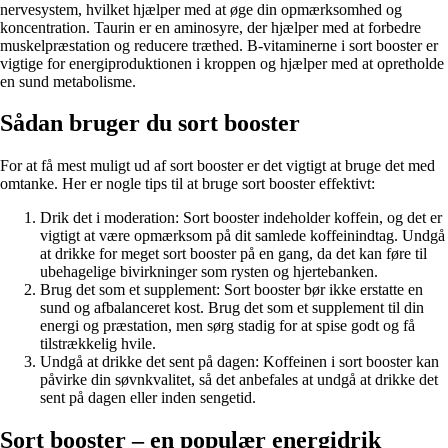
nervesystem, hvilket hjælper med at øge din opmærksomhed og
koncentration. Taurin er en aminosyre, der hjælper med at forbedre
muskelpræstation og reducere træthed. B-vitaminerne i sort booster er
vigtige for energiproduktionen i kroppen og hjælper med at opretholde
en sund metabolisme.
Sådan bruger du sort booster
For at få mest muligt ud af sort booster er det vigtigt at bruge det med
omtanke. Her er nogle tips til at bruge sort booster effektivt:
Drik det i moderation: Sort booster indeholder koffein, og det er
vigtigt at være opmærksom på dit samlede koffeinindtag. Undgå
at drikke for meget sort booster på en gang, da det kan føre til
ubehagelige bivirkninger som rysten og hjertebanken.
Brug det som et supplement: Sort booster bør ikke erstatte en
sund og afbalanceret kost. Brug det som et supplement til din
energi og præstation, men sørg stadig for at spise godt og få
tilstrækkelig hvile.
Undgå at drikke det sent på dagen: Koffeinen i sort booster kan
påvirke din søvnkvalitet, så det anbefales at undgå at drikke det
sent på dagen eller inden sengetid.
Sort booster – en populær energidrik