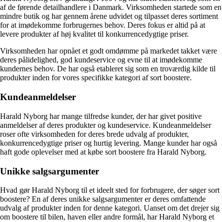
af de førende detailhandlere i Danmark. Virksomheden startede som en
mindre butik og har gennem årene udvidet og tilpasset deres sortiment
for at imødekomme forbrugernes behov. Deres fokus er altid på at
levere produkter af høj kvalitet til konkurrencedygtige priser.
Virksomheden har opnået et godt omdømme på markedet takket være
deres pålidelighed, god kundeservice og evne til at imødekomme
kundernes behov. De har også etableret sig som en troværdig kilde til
produkter inden for vores specifikke kategori af sort boostere.
Kundeanmeldelser
Harald Nyborg har mange tilfredse kunder, der har givet positive
anmeldelser af deres produkter og kundeservice. Kundeanmeldelser
roser ofte virksomheden for deres brede udvalg af produkter,
konkurrencedygtige priser og hurtig levering. Mange kunder har også
haft gode oplevelser med at købe sort boostere fra Harald Nyborg.
Unikke salgsargumenter
Hvad gør Harald Nyborg til et ideelt sted for forbrugere, der søger sort
boostere? En af deres unikke salgsargumenter er deres omfattende
udvalg af produkter inden for denne kategori. Uanset om det drejer sig
om boostere til bilen, haven eller andre formål, har Harald Nyborg et