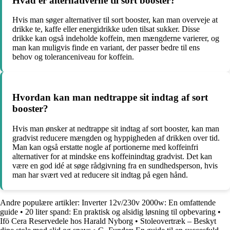
Hvad er alternativerne til sort booster?
Hvis man søger alternativer til sort booster, kan man overveje at
drikke te, kaffe eller energidrikke uden tilsat sukker. Disse
drikke kan også indeholde koffein, men mængderne varierer, og
man kan muligvis finde en variant, der passer bedre til ens
behov og toleranceniveau for koffein.
Hvordan kan man nedtrappe sit indtag af sort
booster?
Hvis man ønsker at nedtrappe sit indtag af sort booster, kan man
gradvist reducere mængden og hyppigheden af ​​drikken over tid.
Man kan også erstatte nogle af portionerne med koffeinfri
alternativer for at mindske ens koffeinindtag gradvist. Det kan
være en god idé at søge rådgivning fra en sundhedsperson, hvis
man har svært ved at reducere sit indtag på egen hånd.
Andre populære artikler:
Inverter 12v/230v 2000w: En omfattende
guide
•
20 liter spand: En praktisk og alsidig løsning til opbevaring
•
Ifö Cera Reservedele hos Harald Nyborg
•
Stoleovertræk – Beskyt