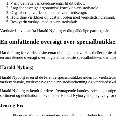
Vælg det rette værkstedsinventar til dit behov.
Sørg for at vælge ergonomisk korrekte værkstedsstole.
Organiser dit værksted med en værkstedsvogn.
Hold dine værktøjer og udstyr i orden med værkstedsindretning.
Beskyt dit værktøj med et værkstedsskab.
Værkstedsinventar fra Harald Nyborg er din pålidelige partner, når det k
En omfattende oversigt over specialbutikk
Har du brug for værkstedsinventar til dit hjemmeværksted eller professio
en omfattende oversigt over nogle af de bedste specialbutikker, der til
Harald Nyborg
Harald Nyborg er en af de førende specialbutikker inden for værksteds
værkstedsstole, værkstedsvogne, værkstedsindretning og værkstedsskabe, d
Harald Nyborg er kendt for deres fremragende kundeservice og hurtige l
sortiment og dedikation til kvalitet er Harald Nyborg et oplagt valg for
Jem og Fix
Jem og Fix er en af de mest populære specialbutikker inden for værkste