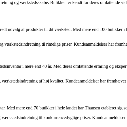
retning og værkstedsskabe. Butikken er kendt for deres omfattende viden 
edt udvalg af produkter til dit værksted. Med mere end 100 butikker i 
g værkstedsindretning til rimelige priser. Kundeanmeldelser har fremh
rkstedsinventar i mere end 40 år. Med deres omfattende erfaring og ekspe
 værkstedsindretning af høj kvalitet. Kundeanmeldelser har fremhævet Da
r. Med mere end 70 butikker i hele landet har Thansen etableret sig so
g værkstedsindretning til konkurrencedygtige priser. Kundeanmeldelser 