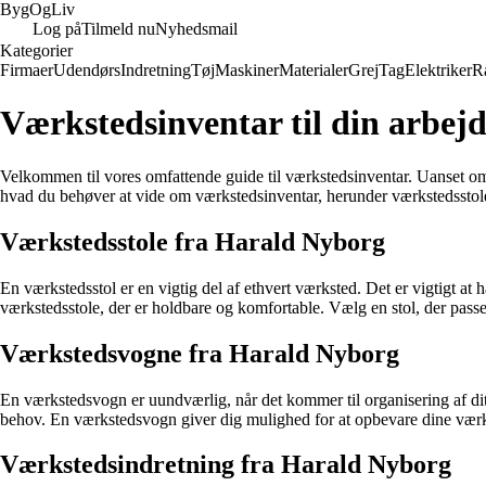
Byg
Og
Liv
Log på
Tilmeld nu
Nyhedsmail
Kategorier
Firmaer
Udendørs
Indretning
Tøj
Maskiner
Materialer
Grej
Tag
Elektriker
R
Værkstedsinventar til din arbej
Velkommen til vores omfattende guide til værkstedsinventar. Uanset om du
hvad du behøver at vide om værkstedsinventar, herunder værkstedssto
Værkstedsstole fra Harald Nyborg
En værkstedsstol er en vigtig del af ethvert værksted. Det er vigtigt at
værkstedsstole, der er holdbare og komfortable. Vælg en stol, der passe
Værkstedsvogne fra Harald Nyborg
En værkstedsvogn er uundværlig, når det kommer til organisering af dit
behov. En værkstedsvogn giver dig mulighed for at opbevare dine værktø
Værkstedsindretning fra Harald Nyborg