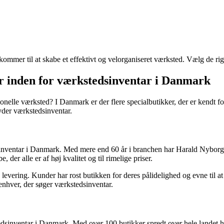
ommer til at skabe et effektivt og velorganiseret værksted. Vælg de rigt
er inden for værkstedsinventar i Danmark
nelle værksted? I Danmark er der flere specialbutikker, der er kendt for
byder værkstedsinventar.
inventar i Danmark. Med mere end 60 år i branchen har Harald Nyborg op
er alle er af høj kvalitet og til rimelige priser.
evering. Kunder har rost butikken for deres pålidelighed og evne til a
 enhver, der søger værkstedsinventar.
dsinventar i Danmark. Med over 100 butikker spredt over hele landet ha