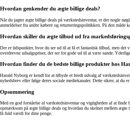
Hvordan genkender du ægte billige deals?
Når du jagter ægte billige deals på værkstedsinventar, er der nogle nøgl
anmeldelser fra andre købere og returneringspolitikken. På den måde kan 
Hvordan skiller du ægte tilbud ud fra markedsføring
Der er tidspunkter, hvor du ser ud til at få et fantastisk tilbud, men 
overdrevne udsalgspriser, der ser for gode ud til at være sande. Yderlig
Hvordan finder du de bedste billige produkter hos H
Harald Nyborg er kendt for at tilbyde et bredt udvalg af værkstedsinvent
nyhedsbrev eller følge deres sociale mediekanaler. Dette sikrer, at du e
Opsummering
Med en god forståelse af værkstedsinventar og vigtigheden af at finde b
opmærksom på ægte billige deals og hvordan du skelner mellem ægte ti
få fuld værdi for dine penge.