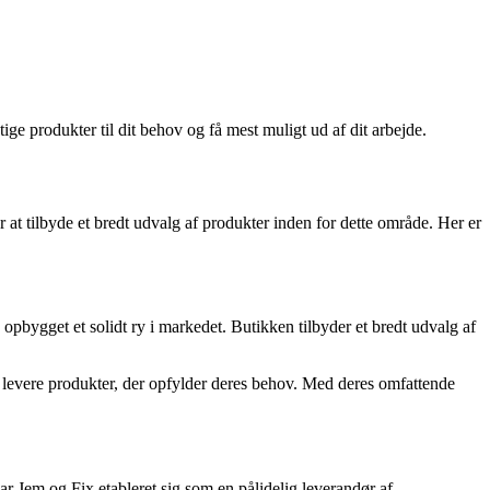
ige produkter til dit behov og få mest muligt ud af dit arbejde.
 at tilbyde et bredt udvalg af produkter inden for dette område. Her er
bygget et solidt ry i markedet. Butikken tilbyder et bredt udvalg af
t levere produkter, der opfylder deres behov. Med deres omfattende
r Jem og Fix etableret sig som en pålidelig leverandør af