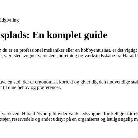
ådgivning
dsplads: En komplet guide
 er en professionel mekaniker eller en hobbyentusiast, er det vigtigt at 
le, værkstedsvogne, værkstedsindretning og værkstedsskabe fra Harald
 have en stol, der er ergonomisk korrekt og giver dig den nødvendige støt
r til dine behov og præferencer.
 værksted. Harald Nyborg tilbyder værkstedsvogne i forskellige størrels
jer, reservedele og andet udstyr på en organiseret og lettilgængelig m