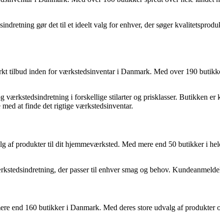
ndretning gør det til et ideelt valg for enhver, der søger kvalitetspro
tærkt tilbud inden for værkstedsinventar i Danmark. Med over 190 butikk
værkstedsindretning i forskellige stilarter og prisklasser. Butikken er
med at finde det rigtige værkstedsinventar.
valg af produkter til dit hjemmeværksted. Med mere end 50 butikker i hel
ærkstedsindretning, der passer til enhver smag og behov. Kundeanmeldel
mere end 160 butikker i Danmark. Med deres store udvalg af produkter og