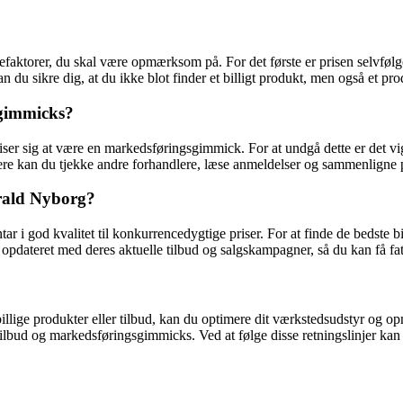
efaktorer, du skal være opmærksom på. For det første er prisen selvfølge
du sikre dig, at du ikke blot finder et billigt produkt, men også et prod
sgimmicks?
det viser sig at være en markedsføringsgimmick. For at undgå dette er de
ere kan du tjekke andre forhandlere, læse anmeldelser og sammenligne pris
arald Nyborg?
ar i god kvalitet til konkurrencedygtige priser. For at finde de bedste 
r opdateret med deres aktuelle tilbud og salgskampagner, så du kan få fa
illige produkter eller tilbud, kan du optimere dit værkstedsudstyr og o
lbud og markedsføringsgimmicks. Ved at følge disse retningslinjer kan