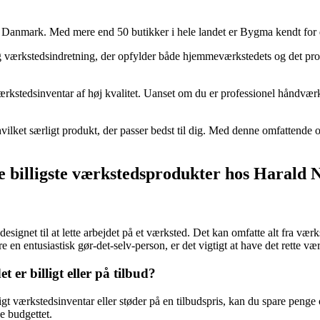
i Danmark. Med mere end 50 butikker i hele landet er Bygma kendt for d
og værkstedsindretning, der opfylder både hjemmeværkstedets og det p
kstedsinventar af høj kvalitet. Uanset om du er professionel håndværker
vilket særligt produkt, der passer bedst til dig. Med denne omfattende ove
e billigste værkstedsprodukter hos Harald 
designet til at lette arbejdet på et værksted. Det kan omfatte alt fra v
n entusiastisk gør-det-selv-person, er det vigtigt at have det rette værks
 er billigt eller på tilbud?
illigt værkstedsinventar eller støder på en tilbudspris, kan du spare peng
e budgettet.