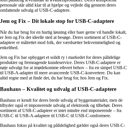
personale står altid klar til at hjælpe og vejlede dig gennem deres
omfattende udvalg af USB-C-adaptere.
Jem og Fix – Dit lokale stop for USB-C-adaptere
Når du har brug for en hurtig løsning eller bare gerne vil handle lokalt,
er Jem og Fix det ideelle sted at besøge. Deres sortiment af USB-C-
adaptere er målrettet mod folk, der værdsætter bekvemmelighed og
enkelthed.
Jem og Fix har opbygget et solidt ry i markedet for deres pålidelige
produkter og fremragende kundeservice. Deres USB-C-adaptere er
nøje udvalgt for at imødekomme ethvert behov – fra en simpel USB-C
til USB-A-adapter til mere avancerede USB-C-konvertere. Du kan
altid regne med at finde det, du har brug for, hos Jem og Fix.
Bauhaus – Kvalitet og udvalg af USB-C-adaptere
Bauhaus er kendt for deres brede udvalg af byggematerialer, men de
tilbyder også et imponerende udvalg af elektronik og tilbehør. Deres
sortiment af USB-C-adaptere er intet mindre end imponerende – fra
USB-C til USB-A-adaptere til USB-C til USB-C-omformere.
Bauhaus fokus på kvalitet og pålidelighed gælder også deres USB-C-