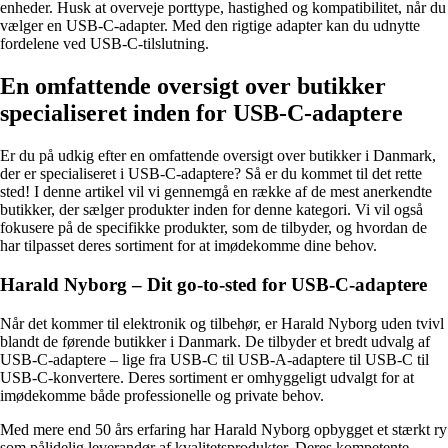
enheder. Husk at overveje porttype, hastighed og kompatibilitet, når du
vælger en USB-C-adapter. Med den rigtige adapter kan du udnytte
fordelene ved USB-C-tilslutning.
En omfattende oversigt over butikker
specialiseret inden for USB-C-adaptere
Er du på udkig efter en omfattende oversigt over butikker i Danmark,
der er specialiseret i USB-C-adaptere? Så er du kommet til det rette
sted! I denne artikel vil vi gennemgå en række af de mest anerkendte
butikker, der sælger produkter inden for denne kategori. Vi vil også
fokusere på de specifikke produkter, som de tilbyder, og hvordan de
har tilpasset deres sortiment for at imødekomme dine behov.
Harald Nyborg – Dit go-to-sted for USB-C-adaptere
Når det kommer til elektronik og tilbehør, er Harald Nyborg uden tvivl
blandt de førende butikker i Danmark. De tilbyder et bredt udvalg af
USB-C-adaptere – lige fra USB-C til USB-A-adaptere til USB-C til
USB-C-konvertere. Deres sortiment er omhyggeligt udvalgt for at
imødekomme både professionelle og private behov.
Med mere end 50 års erfaring har Harald Nyborg opbygget et stærkt ry
som pålidelig leverandør af kvalitetsprodukter. Deres kompetente