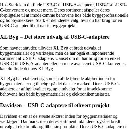
Hos Stark kan du finde USB-C til USB-A-adaptere, USB-C-til-USB-
C-konvertere og meget mere. Deres sortiment afspejler deres
forpligtelse til at imødekomme behovene hos både byggeprofessionelle
og hobbysnekkere. Stark er det ideelle valg, hvis du har brug for en
USB-C-adapter til dit næste byggeprojekt.
XL Byg – Det store udvalg af USB-C-adaptere
Som navnet antyder, tilbyder XL Byg et bredt udvalg af
byggematerialer og værktøjer, men de har også et imponerende
sortiment af USB-C-adaptere. Uanset om du har brug for en enkel
USB-C til USB-A-adapter eller en mere avanceret USB-C-konverter,
kan du finde det hos XL Byg.
XL Byg har etableret sig som en af de førende aktører inden for
byggematerialer og tilbehør på det danske marked. Deres USB-C-
adaptere er af høj kvalitet og nøje udvalgt for at imødekomme
behovene hos både byggematerialer og elektronikentusiaster.
Davidsen – USB-C-adaptere til ethvert projekt
Davidsen er en af de største aktører inden for byggematerialer og
værktøjer i Danmark, men deres sortiment inkluderer også et bredt
udvalg af elektronik- og tilbehørsprodukter. Deres USB-C-adaptere er