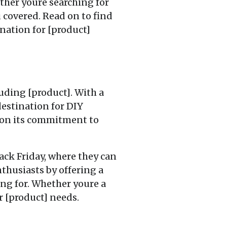
ther youre searching for
u covered. Read on to find
nation for [product]
luding [product]. With a
destination for DIY
t on its commitment to
ack Friday, where they can
nthusiasts by offering a
ing for. Whether youre a
r [product] needs.