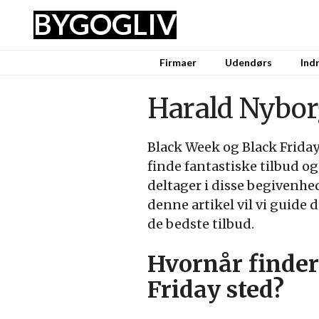
BYG
OG
LIV
Firmaer
Udendørs
Ind
Harald Nybor
Black Week og Black Frida
finde fantastiske tilbud og
deltager i disse begivenhed
denne artikel vil vi guide 
de bedste tilbud.
Hvornår finde
Friday sted?