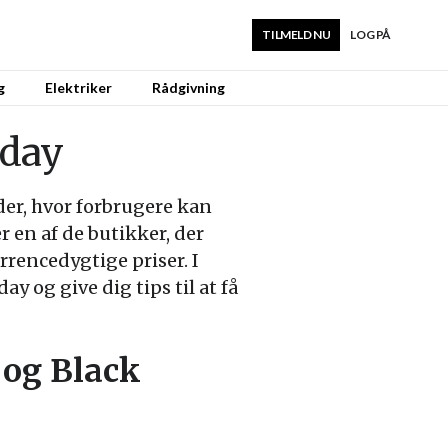
TILMELD NU
LOG PÅ
g
Elektriker
Rådgivning
iday
er, hvor forbrugere kan
r en af de butikker, der
rrencedygtige priser. I
 og give dig tips til at få
 og Black