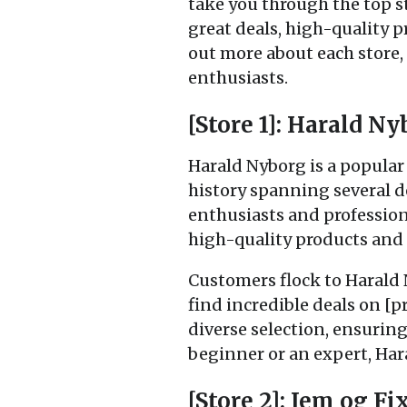
take you through the top s
great deals, high-quality p
out more about each store,
enthusiasts.
[Store 1]: Harald N
Harald Nyborg is a popular 
history spanning several de
enthusiasts and profession
high-quality products and 
Customers flock to Harald 
find incredible deals on [pr
diverse selection, ensurin
beginner or an expert, Hara
[Store 2]: Jem og Fi