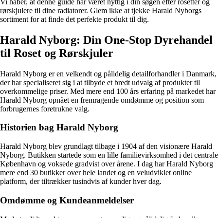
Vi håber, at denne guide har været nyttig i din søgen efter rosetter og
rørskjulere til dine radiatorer. Glem ikke at tjekke Harald Nyborgs
sortiment for at finde det perfekte produkt til dig.
Harald Nyborg: Din One-Stop Dyrehandel
til Roset og Rørskjuler
Harald Nyborg er en velkendt og pålidelig detailforhandler i Danmark,
der har specialiseret sig i at tilbyde et bredt udvalg af produkter til
overkommelige priser. Med mere end 100 års erfaring på markedet har
Harald Nyborg opnået en fremragende omdømme og position som
forbrugernes foretrukne valg.
Historien bag Harald Nyborg
Harald Nyborg blev grundlagt tilbage i 1904 af den visionære Harald
Nyborg. Butikken startede som en lille familievirksomhed i det centrale
København og voksede gradvist over årene. I dag har Harald Nyborg
mere end 30 butikker over hele landet og en veludviklet online
platform, der tiltrækker tusindvis af kunder hver dag.
Omdømme og Kundeanmeldelser