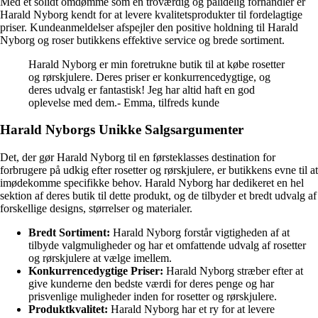
Med et solidt omdømme som en troværdig og pålidelig forhandler er
Harald Nyborg kendt for at levere kvalitetsprodukter til fordelagtige
priser. Kundeanmeldelser afspejler den positive holdning til Harald
Nyborg og roser butikkens effektive service og brede sortiment.
Harald Nyborg er min foretrukne butik til at købe rosetter
og rørskjulere. Deres priser er konkurrencedygtige, og
deres udvalg er fantastisk! Jeg har altid haft en god
oplevelse med dem.- Emma, tilfreds kunde
Harald Nyborgs Unikke Salgsargumenter
Det, der gør Harald Nyborg til en førsteklasses destination for
forbrugere på udkig efter rosetter og rørskjulere, er butikkens evne til at
imødekomme specifikke behov. Harald Nyborg har dedikeret en hel
sektion af deres butik til dette produkt, og de tilbyder et bredt udvalg af
forskellige designs, størrelser og materialer.
Bredt Sortiment:
Harald Nyborg forstår vigtigheden af at
tilbyde valgmuligheder og har et omfattende udvalg af rosetter
og rørskjulere at vælge imellem.
Konkurrencedygtige Priser:
Harald Nyborg stræber efter at
give kunderne den bedste værdi for deres penge og har
prisvenlige muligheder inden for rosetter og rørskjulere.
Produktkvalitet:
Harald Nyborg har et ry for at levere