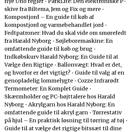
nye Uno regler
•
ParkLite: Den elektroniske P-
skive fra Biltema, Jem og Fix og mere
•
Kompostjord – En guide til køb af
kompostjord og varmebehandlet jord
•
Fedtpatroner: Hvad du skal vide om smørefedt
fra Harald Nyborg
•
Søjleboremaskine: En
omfattende guide til køb og brug
•
Indkøbskurv Harald Nyborg: En Guide til at
Vælge den Rigtige
•
Ballonvægt: Hvad er det,
og hvorfor er det vigtigt?
•
Guide til valg af en
genopladelig lommelygte
•
Cozze Infrarødt
Termometer: En Komplet Guide
•
Skærmholder og PC-højttalere hos Harald
Nyborg
•
Akrylgarn hos Harald Nyborg: En
omfattende guide til akryl garn
•
Tørrestativ
på hjul – En praktisk løsning til tørring af tøj
•
Guide til at vælge det rigtige bitssæt til dine