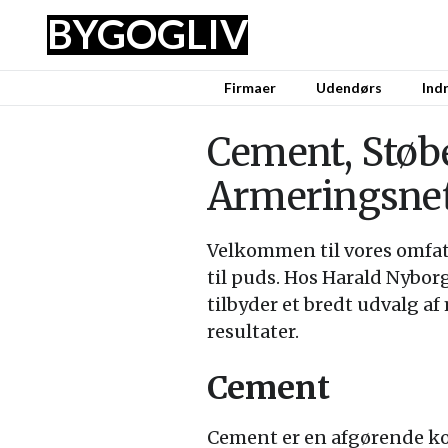
BYG
OG
LIV
Firmaer
Udendørs
Ind
Cement, Støb
Armeringsnet
Velkommen til vores omfa
til puds. Hos Harald Nyborg
tilbyder et bredt udvalg af
resultater.
Cement
Cement er en afgørende ko