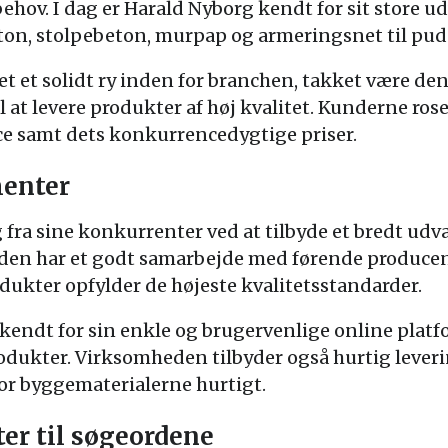
v. I dag er Harald Nyborg kendt for sit store ud
on, stolpebeton, murpap og armeringsnet til pud
 et solidt ry inden for branchen, takket være d
 at levere produkter af høj kvalitet. Kunderne ros
ice samt dets konkurrencedygtige priser.
enter
 fra sine konkurrenter ved at tilbyde et bredt udva
eden har et godt samarbejde med førende produce
rodukter opfylder de højeste kvalitetsstandarder.
kendt for sin enkle og brugervenlige online plat
odukter. Virksomheden tilbyder også hurtig levering
for byggematerialerne hurtigt.
r til søgeordene