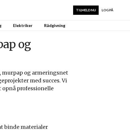
TILMELD NU
LOG PÅ
g
Elektriker
Rådgivning
pap og
n, murpap og armeringsnet
ggeprojekter med succes. Vi
t opnå professionelle
t binde materialer