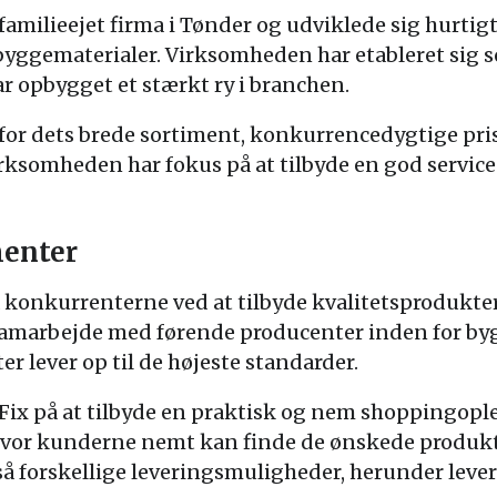
amilieejet firma i Tønder og udviklede sig hurtigt t
byggematerialer. Virksomheden har etableret sig 
ar opbygget et stærkt ry i branchen.
for dets brede sortiment, konkurrencedygtige pri
ksomheden har fokus på at tilbyde en god service
enter
a konkurrenterne ved at tilbyde kvalitetsprodukter t
amarbejde med førende producenter inden for by
ter lever op til de højeste standarder.
Fix på at tilbyde en praktisk og nem shoppingopl
 hvor kunderne nemt kan finde de ønskede produk
gså forskellige leveringsmuligheder, herunder leve