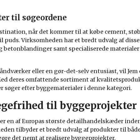
r til søgeordene
estination, når det kommer til at købe cement, stø
 puds. Virksomheden har et bredt udvalg af disse
og betonblandinger samt specialiserede material
ndværker eller en gør-det-selv entusiast, vil Jem 
 Med deres omfattende sortiment af kvalitetsprodukt
 der søger efter byggematerialer i denne kategori.
efrihed til byggeprojekter
 er en af Europas største detailhandelskæder inde
den tilbyder et bredt udvalg af produkter til både
øre det nemt at realisere byggeprojekter.