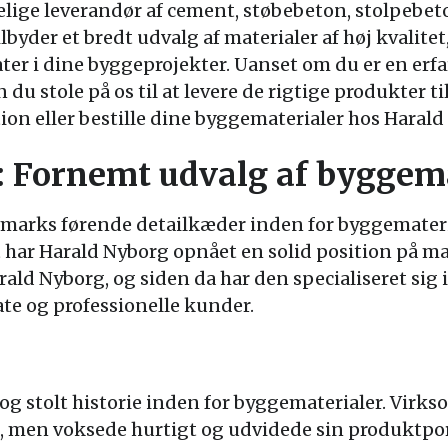
elige leverandør af cement, støbebeton, stolpebe
ilbyder et bredt udvalg af materialer af høj kvalite
ater i dine byggeprojekter. Uanset om du er en erf
du stole på os til at levere de rigtige produkter ti
tion eller bestille dine byggematerialer hos Harald
 Fornemt udvalg af byggema
nmarks førende detailkæder inden for byggemater
t har Harald Nyborg opnået en solid position på 
rald Nyborg, og siden da har den specialiseret sig i
ate og professionelle kunder.
og stolt historie inden for byggematerialer. Virks
k, men voksede hurtigt og udvidede sin produktport