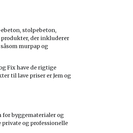
bebeton, stolpebeton,
 produkter, der inkluderer
er såsom murpap og
og Fix have de rigtige
er til lave priser er Jem og
n for byggematerialer og
 private og professionelle