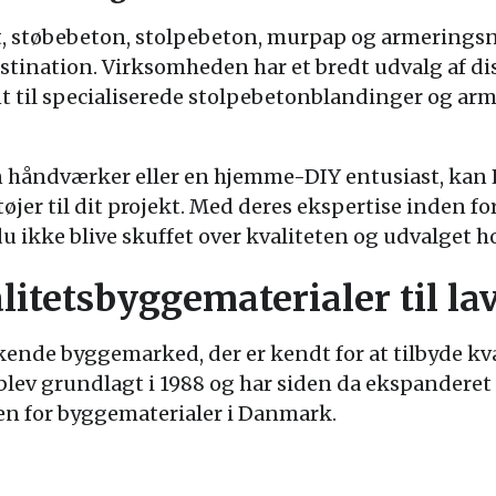
, støbebeton, stolpebeton, murpap og armeringsnet
stination. Virksomheden har et bredt udvalg af d
nt til specialiserede stolpebetonblandinger og arm
n håndværker eller en hjemme-DIY entusiast, kan 
øjer til dit projekt. Med deres ekspertise inden f
u ikke blive skuffet over kvaliteten og udvalget h
litetsbyggematerialer til lav
ende byggemarked, der er kendt for at tilbyde kva
blev grundlagt i 1988 og har siden da ekspanderet 
n for byggematerialer i Danmark.