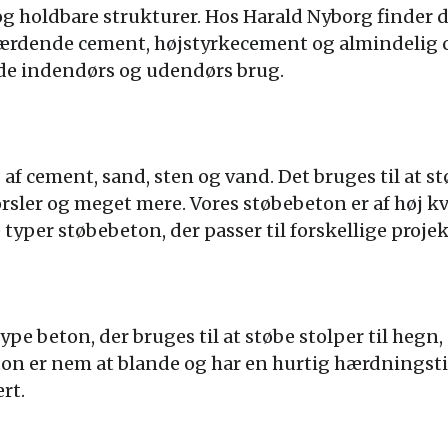
 holdbare strukturer. Hos Harald Nyborg finder du
rdende cement, højstyrkecement og almindelig c
både indendørs og udendørs brug.
af cement, sand, sten og vand. Det bruges til at s
ørsler og meget mere. Vores støbebeton er af høj k
 typer støbebeton, der passer til forskellige projek
ype beton, der bruges til at støbe stolper til hegn,
ton er nem at blande og har en hurtig hærdningstid
ert.