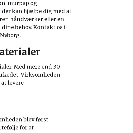
ton, murpap og
t, der kan hjælpe dig med at
aren håndværker eller en
l dine behov. Kontakt os i
 Nyborg.
terialer
ialer. Med mere end 30
markedet. Virksomheden
 at levere
omheden blev først
efølje for at