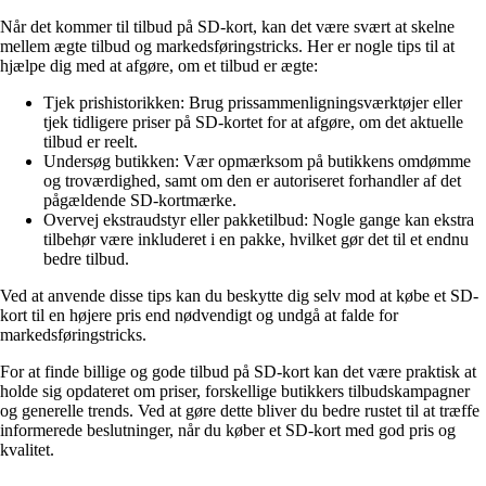
Når det kommer til tilbud på SD-kort, kan det være svært at skelne
mellem ægte tilbud og markedsføringstricks. Her er nogle tips til at
hjælpe dig med at afgøre, om et tilbud er ægte:
Tjek prishistorikken: Brug prissammenligningsværktøjer eller
tjek tidligere priser på SD-kortet for at afgøre, om det aktuelle
tilbud er reelt.
Undersøg butikken: Vær opmærksom på butikkens omdømme
og troværdighed, samt om den er autoriseret forhandler af det
pågældende SD-kortmærke.
Overvej ekstraudstyr eller pakketilbud: Nogle gange kan ekstra
tilbehør være inkluderet i en pakke, hvilket gør det til et endnu
bedre tilbud.
Ved at anvende disse tips kan du beskytte dig selv mod at købe et SD-
kort til en højere pris end nødvendigt og undgå at falde for
markedsføringstricks.
For at finde billige og gode tilbud på SD-kort kan det være praktisk at
holde sig opdateret om priser, forskellige butikkers tilbudskampagner
og generelle trends. Ved at gøre dette bliver du bedre rustet til at træffe
informerede beslutninger, når du køber et SD-kort med god pris og
kvalitet.