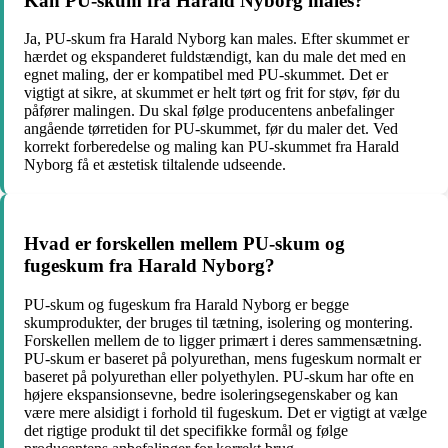
Kan PU-skum fra Harald Nyborg males?
Ja, PU-skum fra Harald Nyborg kan males. Efter skummet er
hærdet og ekspanderet fuldstændigt, kan du male det med en
egnet maling, der er kompatibel med PU-skummet. Det er
vigtigt at sikre, at skummet er helt tørt og frit for støv, før du
påfører malingen. Du skal følge producentens anbefalinger
angående tørretiden for PU-skummet, før du maler det. Ved
korrekt forberedelse og maling kan PU-skummet fra Harald
Nyborg få et æstetisk tiltalende udseende.
Hvad er forskellen mellem PU-skum og
fugeskum fra Harald Nyborg?
PU-skum og fugeskum fra Harald Nyborg er begge
skumprodukter, der bruges til tætning, isolering og montering.
Forskellen mellem de to ligger primært i deres sammensætning.
PU-skum er baseret på polyurethan, mens fugeskum normalt er
baseret på polyurethan eller polyethylen. PU-skum har ofte en
højere ekspansionsevne, bedre isoleringsegenskaber og kan
være mere alsidigt i forhold til fugeskum. Det er vigtigt at vælge
det rigtige produkt til det specifikke formål og følge