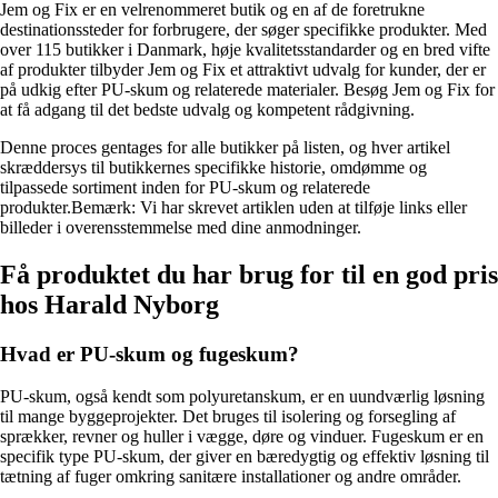
Jem og Fix er en velrenommeret butik og en af de foretrukne
destinationssteder for forbrugere, der søger specifikke produkter. Med
over 115 butikker i Danmark, høje kvalitetsstandarder og en bred vifte
af produkter tilbyder Jem og Fix et attraktivt udvalg for kunder, der er
på udkig efter PU-skum og relaterede materialer. Besøg Jem og Fix for
at få adgang til det bedste udvalg og kompetent rådgivning.
Denne proces gentages for alle butikker på listen, og hver artikel
skræddersys til butikkernes specifikke historie, omdømme og
tilpassede sortiment inden for PU-skum og relaterede
produkter.Bemærk: Vi har skrevet artiklen uden at tilføje links eller
billeder i overensstemmelse med dine anmodninger.
Få produktet du har brug for til en god pris
hos Harald Nyborg
Hvad er PU-skum og fugeskum?
PU-skum, også kendt som polyuretanskum, er en uundværlig løsning
til mange byggeprojekter. Det bruges til isolering og forsegling af
sprækker, revner og huller i vægge, døre og vinduer. Fugeskum er en
specifik type PU-skum, der giver en bæredygtig og effektiv løsning til
tætning af fuger omkring sanitære installationer og andre områder.