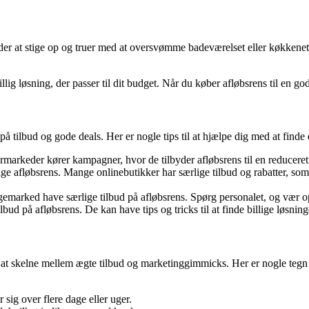
ynder at stige op og truer med at oversvømme badeværelset eller køkkenet
llig løsning, der passer til dit budget. Når du køber afløbsrens til en 
å tilbud og gode deals. Her er nogle tips til at hjælpe dig med at finde 
markeder kører kampagner, hvor de tilbyder afløbsrens til en reduceret
illige afløbsrens. Mange onlinebutikker har særlige tilbud og rabatter, so
gemarked have særlige tilbud på afløbsrens. Spørg personalet, og vær 
d på afløbsrens. De kan have tips og tricks til at finde billige løsning
til at skelne mellem ægte tilbud og marketinggimmicks. Her er nogle tegn p
 sig over flere dage eller uger.