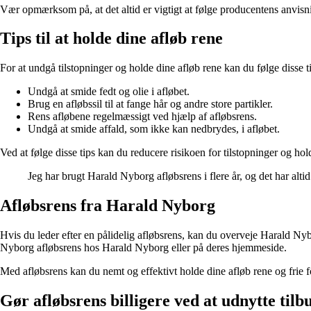
Vær opmærksom på, at det altid er vigtigt at følge producentens anvisni
Tips til at holde dine afløb rene
For at undgå tilstopninger og holde dine afløb rene kan du følge disse t
Undgå at smide fedt og olie i afløbet.
Brug en afløbssil til at fange hår og andre store partikler.
Rens afløbene regelmæssigt ved hjælp af afløbsrens.
Undgå at smide affald, som ikke kan nedbrydes, i afløbet.
Ved at følge disse tips kan du reducere risikoen for tilstopninger og ho
Jeg har brugt Harald Nyborg afløbsrens i flere år, og det har alti
Afløbsrens fra Harald Nyborg
Hvis du leder efter en pålidelig afløbsrens, kan du overveje Harald Nyb
Nyborg afløbsrens hos Harald Nyborg eller på deres hjemmeside.
Med afløbsrens kan du nemt og effektivt holde dine afløb rene og frie f
Gør afløbsrens billigere ved at udnytte tilbu