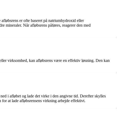
e afløbsrens er ofte baseret på natriumhydroxid eller
ndre mineraler. Når afløbsrens påføres, reagerer den med
s eller virksomhed, kan afløbsrens være en effektiv løsning. Den kan
d i afløbet og lade det virke i den angivne tid. Derefter skylles
 for at lade afløbsrensens virkning arbejde effektivt.