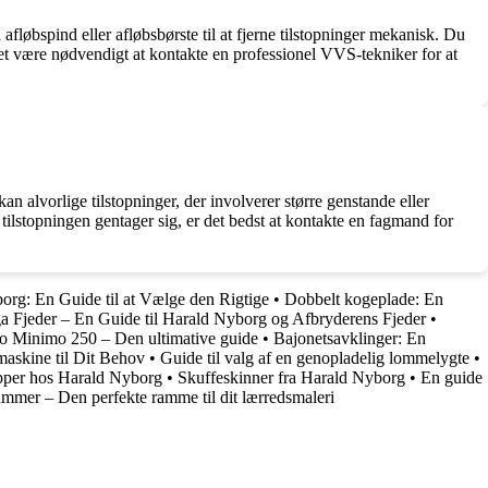
afløbspind eller afløbsbørste til at fjerne tilstopninger mekanisk. Du
 det være nødvendigt at kontakte en professionel VVS-tekniker for at
an alvorlige tilstopninger, der involverer større genstande eller
tilstopningen gentager sig, er det bedst at kontakte en fagmand for
rg: En Guide til at Vælge den Rigtige
•
Dobbelt kogeplade: En
a Fjeder – En Guide til Harald Nyborg og Afbryderens Fjeder
•
o Minimo 250 – Den ultimative guide
•
Bajonetsavklinger: En
askine til Dit Behov
•
Guide til valg af en genopladelig lommelygte
•
per hos Harald Nyborg
•
Skuffeskinner fra Harald Nyborg
•
En guide
mer – Den perfekte ramme til dit lærredsmaleri