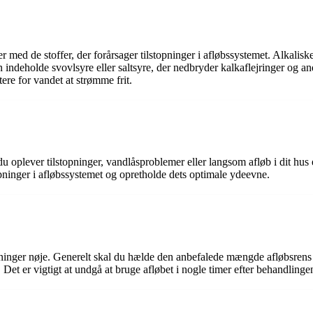
er med de stoffer, der forårsager tilstopninger i afløbssystemet. Alkalisk
 indeholde svovlsyre eller saltsyre, der nedbryder kalkaflejringer og a
ttere for vandet at strømme frit.
 du oplever tilstopninger, vandlåsproblemer eller langsom afløb i dit hu
pninger i afløbssystemet og opretholde dets optimale ydeevne.
inger nøje. Generelt skal du hælde den anbefalede mængde afløbsrens ne
Det er vigtigt at undgå at bruge afløbet i nogle timer efter behandlingen