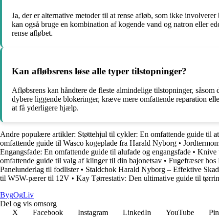
Ja, der er alternative metoder til at rense afløb, som ikke involver
kan også bruge en kombination af kogende vand og natron eller eddik
rense afløbet.
Kan afløbsrens løse alle typer tilstopninger?
Afløbsrens kan håndtere de fleste almindelige tilstopninger, såsom d
dybere liggende blokeringer, kræve mere omfattende reparation eller
at få yderligere hjælp.
Andre populære artikler:
Støttehjul til cykler: En omfattende guide til at
omfattende guide til Wasco kogeplade fra Harald Nyborg
•
Jordtermom
Engangsfade: En omfattende guide til alufade og engangsfade
•
Knive 
omfattende guide til valg af klinger til din bajonetsav
•
Fugefræser hos
Panelunderlag til fodlister
•
Staldchok Harald Nyborg – Effektive Skad
til W5W-pærer til 12V
•
Kay Tørrestativ: Den ultimative guide til tørrin
Byg
Og
Liv
Del og vis omsorg
X
Facebook
Instagram
LinkedIn
YouTube
Pin