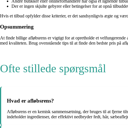
Andre butikker eller onlineforhandlere har også et lignende tilbu
Der er ingen skjulte gebyrer eller betingelser for at opnå tilbuddet
Hvis et tilbud opfylder disse kriterier, er det sandsynligvis ægte og vær
Opsummering
At finde billige afløbsrens er vigtigt for at opretholde et velfungere
med kvaliteten. Brug ovenstående tips til at finde den bedste pris på a
Ofte stillede spørgsmål
Hvad er afløbsrens?
Afløbsrens er en kemisk sammensætning, der bruges til at fjerne til
indeholder ingredienser, der effektivt nedbryder fedt, hår, sæbeafle