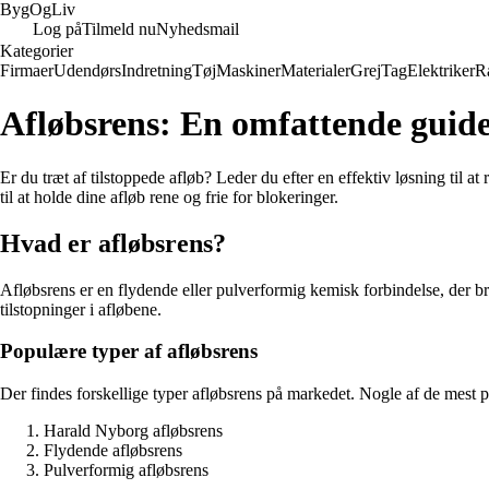
Byg
Og
Liv
Log på
Tilmeld nu
Nyhedsmail
Kategorier
Firmaer
Udendørs
Indretning
Tøj
Maskiner
Materialer
Grej
Tag
Elektriker
R
Afløbsrens: En omfattende guide 
Er du træt af tilstoppede afløb? Leder du efter en effektiv løsning til at
til at holde dine afløb rene og frie for blokeringer.
Hvad er afløbsrens?
Afløbsrens er en flydende eller pulverformig kemisk forbindelse, der bru
tilstopninger i afløbene.
Populære typer af afløbsrens
Der findes forskellige typer afløbsrens på markedet. Nogle af de mest
Harald Nyborg afløbsrens
Flydende afløbsrens
Pulverformig afløbsrens