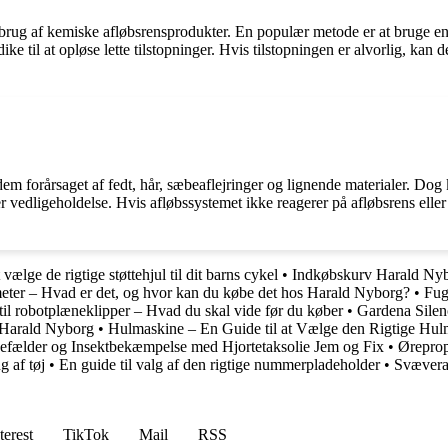
er brug af kemiske afløbsrensprodukter. En populær metode er at bruge en 
e til at opløse lette tilstopninger. Hvis tilstopningen er alvorlig, kan
em forårsaget af fedt, hår, sæbeaflejringer og lignende materialer. Dog k
 vedligeholdelse. Hvis afløbssystemet ikke reagerer på afløbsrens eller 
 vælge de rigtige støttehjul til dit barns cykel
•
Indkøbskurv Harald Nybo
eter – Hvad er det, og hvor kan du købe det hos Harald Nyborg?
•
Fug
til robotplæneklipper – Hvad du skal vide før du køber
•
Gardena Silen
 Harald Nyborg
•
Hulmaskine – En Guide til at Vælge den Rigtige Hulm
efælder og Insektbekæmpelse med Hjortetaksolie Jem og Fix
•
Øreprop
g af tøj
•
En guide til valg af den rigtige nummerpladeholder
•
Svæveram
terest
TikTok
Mail
RSS