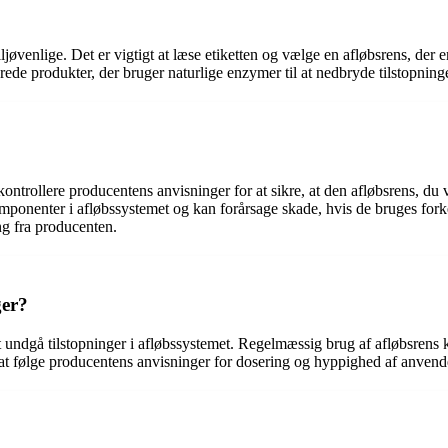
jøvenlige. Det er vigtigt at læse etiketten og vælge en afløbsrens, der
rede produkter, der bruger naturlige enzymer til at nedbryde tilstopninge
t kontrollere producentens anvisninger for at sikre, at den afløbsrens, du
omponenter i afløbssystemet og kan forårsage skade, hvis de bruges fork
ng fra producenten.
ger?
t undgå tilstopninger i afløbssystemet. Regelmæssig brug af afløbsrens 
at følge producentens anvisninger for dosering og hyppighed af anvendel