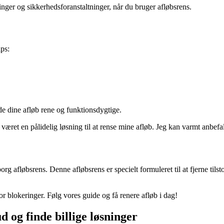
nger og sikkerhedsforanstaltninger, når du bruger afløbsrens.
ips:
lde dine afløb rene og funktionsdygtige.
d været en pålidelig løsning til at rense mine afløb. Jeg kan varmt anbefa
org afløbsrens. Denne afløbsrens er specielt formuleret til at fjerne ti
or blokeringer. Følg vores guide og få renere afløb i dag!
d og finde billige løsninger