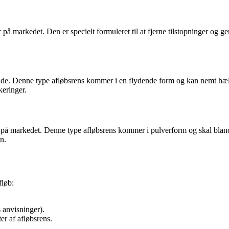
å markedet. Den er specielt formuleret til at fjerne tilstopninger og g
de. Denne type afløbsrens kommer i en flydende form og kan nemt hældes
keringer.
ig på markedet. Denne type afløbsrens kommer i pulverform og skal bla
on.
fløb:
 anvisninger).
er af afløbsrens.