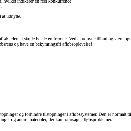
d, hvilket indikerer en reel konkurrence.
.
d at udnytte.
nde afløb uden at skulle betale en formue. Ved at udnytte tilbud og vær
fløbsrens og have en bekymringsfri afløbsoplevelse!
stopninger og forhindre tilstopninger i afløbssystemer. Den er normalt 
jringer og andre materialer, der kan forårsage afløbsproblemer.