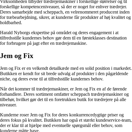
Virksomheden tilbyder trædrejemaskiner i forskellige størrelser og til
forskellige kompetenceniveauer, så der er noget for enhver trædrejer.
Deres samarbejde med scheppach, en velrenommeret producent inden
for træbearbejdning, sikrer, at kunderne får produkter af høj kvalitet og
holdbarhed.
Harald Nyborgs ekspertise på området og deres engagement i at
tilfredsstille kundernes behov gør dem til en førsteklasses destination
for forbrugere på jagt efter en trædrejemaskine.
Jem og Fix
Jem og Fix er en velkendt detailkæde med en solid position i markedet.
Butikken er kendt for sit brede udvalg af produkter i den pågældende
niche, og deres evne til at tilfredsstille kundernes behov.
Når det kommer til trædrejemaskiner, er Jem og Fix en af de førende
forhandlere. Deres sortiment omfatter scheppach trædrejemaskiner og
tilbehør, hvilket gør det til en foretrukken butik for trædrejere på alle
niveauer.
Kunderne roser Jem og Fix for deres konkurrencedygtige priser og
deres fokus på kvalitet. Butikken har også et stærkt kundeservice-team,
der er klar til at hjælpe med eventuelle spørgsmål eller behov, som
kunderne måtte have.