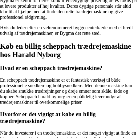
Bygma er kendt for deres konkurrencedygtige priser og deres fokus på
at levere produkter af høj kvalitet. Deres dygtige personale står altid
klar til at hjælpe med at finde den rette trædrejemaskine og give
professionel rådgivning.
Hvis du leder efter en velrenommeret byggecenterkæde med et bredt
udvalg af trædrejemaskiner, er Bygma det rette sted.
Køb en billig scheppach trædrejemaskine
hos Harald Nyborg
Hvad er en scheppach trædrejemaskine?
En scheppach trædrejemaskine er et fantastisk værktøj til både
professionelle snedkere og hobbysnedkere. Med denne maskine kan
du skabe smukke trædrejninger og dreje emner som skåle, fade og
kopper. Scheppach harald nyborg er en pålidelig leverandør af
trædrejemaskiner til overkommelige priser.
Hvorfor er det vigtigt at købe en billig
trædrejemaskine?
Når du investerer i en trædrejemaskine, er det meget vigtigt at finde en