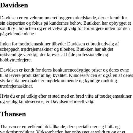
Davidsen
Davidsen er en velrenommeret byggemarkedskæde, der er kendt for
sin ekspertise og fokus på kundernes behov. Butikken har opbygget et
solidt ry i branchen og er et velvalgt valg for forbrugere inden for den
pågældende niche.
Inden for trædrejemaskiner tilbyder Davidsen et bredt udvalg af
scheppach trædrejemaskiner og tilbehør. Butikken har alt det
nødvendige værktøj, der kræves af både professionelle og
hobbytrædrejere.
Davidsen er kendt for deres konkurrencedygtige priser og deres evne
til at levere produkter af høj kvalitet. Kundeservicen er også en af deres
styrker, da personalet er imødekommende og kyndige omkring
trædrejemaskiner.
Hvis du er på udkig efter et sted med en bred vifte af trædrejemaskiner
og venlig kundeservice, er Davidsen et ideelt valg.
Thansen
Thansen er en velkendt detailkæde, der specialiserer sig i bil- og
værktøjsprodukter. Virksomheden har opbygget et solidt ry og er et