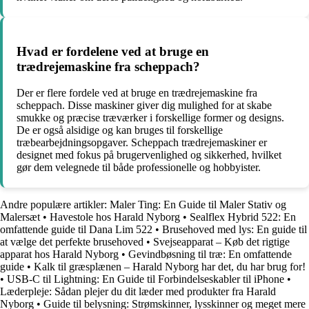
Hvad er fordelene ved at bruge en
trædrejemaskine fra scheppach?
Der er flere fordele ved at bruge en trædrejemaskine fra
scheppach. Disse maskiner giver dig mulighed for at skabe
smukke og præcise træværker i forskellige former og designs.
De er også alsidige og kan bruges til forskellige
træbearbejdningsopgaver. Scheppach trædrejemaskiner er
designet med fokus på brugervenlighed og sikkerhed, hvilket
gør dem velegnede til både professionelle og hobbyister.
Andre populære artikler:
Maler Ting: En Guide til Maler Stativ og
Malersæt
•
Havestole hos Harald Nyborg
•
Sealflex Hybrid 522: En
omfattende guide til Dana Lim 522
•
Brusehoved med lys: En guide til
at vælge det perfekte brusehoved
•
Svejseapparat – Køb det rigtige
apparat hos Harald Nyborg
•
Gevindbøsning til træ: En omfattende
guide
•
Kalk til græsplænen – Harald Nyborg har det, du har brug for!
•
USB-C til Lightning: En Guide til Forbindelseskabler til iPhone
•
Læderpleje: Sådan plejer du dit læder med produkter fra Harald
Nyborg
•
Guide til belysning: Strømskinner, lysskinner og meget mere