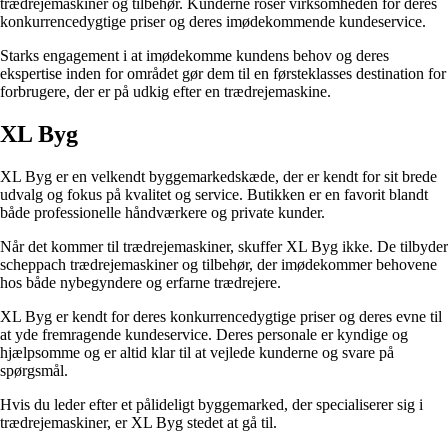
trædrejemaskiner og tilbehør. Kunderne roser virksomheden for deres
konkurrencedygtige priser og deres imødekommende kundeservice.
Starks engagement i at imødekomme kundens behov og deres
ekspertise inden for området gør dem til en førsteklasses destination for
forbrugere, der er på udkig efter en trædrejemaskine.
XL Byg
XL Byg er en velkendt byggemarkedskæde, der er kendt for sit brede
udvalg og fokus på kvalitet og service. Butikken er en favorit blandt
både professionelle håndværkere og private kunder.
Når det kommer til trædrejemaskiner, skuffer XL Byg ikke. De tilbyder
scheppach trædrejemaskiner og tilbehør, der imødekommer behovene
hos både nybegyndere og erfarne trædrejere.
XL Byg er kendt for deres konkurrencedygtige priser og deres evne til
at yde fremragende kundeservice. Deres personale er kyndige og
hjælpsomme og er altid klar til at vejlede kunderne og svare på
spørgsmål.
Hvis du leder efter et pålideligt byggemarked, der specialiserer sig i
trædrejemaskiner, er XL Byg stedet at gå til.