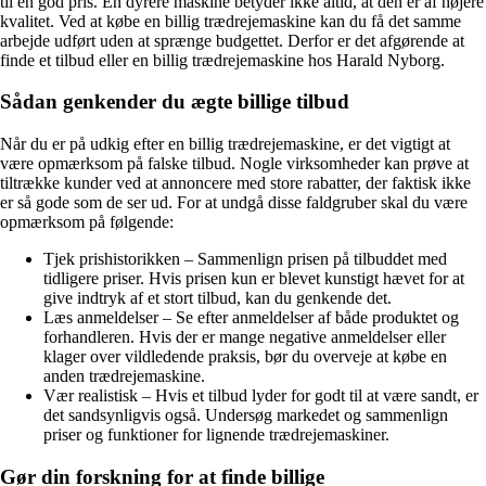
til en god pris. En dyrere maskine betyder ikke altid, at den er af højere
kvalitet. Ved at købe en billig trædrejemaskine kan du få det samme
arbejde udført uden at sprænge budgettet. Derfor er det afgørende at
finde et tilbud eller en billig trædrejemaskine hos Harald Nyborg.
Sådan genkender du ægte billige tilbud
Når du er på udkig efter en billig trædrejemaskine, er det vigtigt at
være opmærksom på falske tilbud. Nogle virksomheder kan prøve at
tiltrække kunder ved at annoncere med store rabatter, der faktisk ikke
er så gode som de ser ud. For at undgå disse faldgruber skal du være
opmærksom på følgende:
Tjek prishistorikken – Sammenlign prisen på tilbuddet med
tidligere priser. Hvis prisen kun er blevet kunstigt hævet for at
give indtryk af et stort tilbud, kan du genkende det.
Læs anmeldelser – Se efter anmeldelser af både produktet og
forhandleren. Hvis der er mange negative anmeldelser eller
klager over vildledende praksis, bør du overveje at købe en
anden trædrejemaskine.
Vær realistisk – Hvis et tilbud lyder for godt til at være sandt, er
det sandsynligvis også. Undersøg markedet og sammenlign
priser og funktioner for lignende trædrejemaskiner.
Gør din forskning for at finde billige