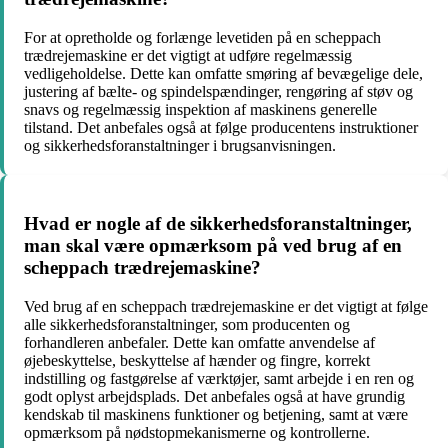
For at opretholde og forlænge levetiden på en scheppach
trædrejemaskine er det vigtigt at udføre regelmæssig
vedligeholdelse. Dette kan omfatte smøring af bevægelige dele,
justering af bælte- og spindelspændinger, rengøring af støv og
snavs og regelmæssig inspektion af maskinens generelle
tilstand. Det anbefales også at følge producentens instruktioner
og sikkerhedsforanstaltninger i brugsanvisningen.
Hvad er nogle af de sikkerhedsforanstaltninger,
man skal være opmærksom på ved brug af en
scheppach trædrejemaskine?
Ved brug af en scheppach trædrejemaskine er det vigtigt at følge
alle sikkerhedsforanstaltninger, som producenten og
forhandleren anbefaler. Dette kan omfatte anvendelse af
øjebeskyttelse, beskyttelse af hænder og fingre, korrekt
indstilling og fastgørelse af værktøjer, samt arbejde i en ren og
godt oplyst arbejdsplads. Det anbefales også at have grundig
kendskab til maskinens funktioner og betjening, samt at være
opmærksom på nødstopmekanismerne og kontrollerne.