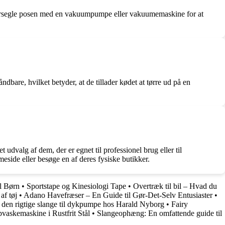
 du forsegle posen med en vakuumpumpe eller vakuumemaskine for at
bare, hvilket betyder, at de tillader kødet at tørre ud på en
dvalg af dem, der er egnet til professionel brug eller til
side eller besøge en af deres fysiske butikker.
l Børn
•
Sportstape og Kinesiologi Tape
•
Overtræk til bil – Hvad du
af tøj
•
Adano Havefræser – En Guide til Gør-Det-Selv Entusiaster
•
e den rigtige slange til dykpumpe hos Harald Nyborg
•
Fairy
vaskemaskine i Rustfrit Stål
•
Slangeophæng: En omfattende guide til