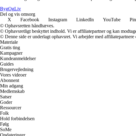
Byg
Og
Liv
Del og vis omsorg
X
Facebook
Instagram
LinkedIn
YouTube
Pin
© Ophavsretten håndhæves.
© Ophavsretligt beskyttet indhold. Vi er affiliatepartner og kan modtag
© Denne side er underlagt ophavsret. Vi arbejder med affiliatepartnere 
Materiale
Gratis ting
Kampagner
Kundeanmeldelser
Guides
Brugervejledning
Vores videoer
Abonnent
Min adgang
Medlemskab
Satser
Goder
Ressourcer
Folk
Hold forbindelsen
Følg
SoMe
Opdateringer