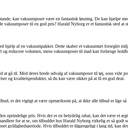
enstande, kan vakuumposer være en fantastisk løsning. De kan hjælpe m
vakuumposer til en god pris? Harald Nyborg er et fantastisk sted at st
ed hjælp af en vakuumpakker. Dette skaber et vakuumtæt forseglet miljø
t og reducere volumen, mens vakuumposer til mad kan forlænge holdbarh
ed at gå til. Med deres brede udvalg af vakuumposer til tøj, sous vide 
er og kvalitetsprodukter, så du kan være sikker på at få en god deal.
lbud, er det vigtigt at være opmærksom på, at ikke alle tilbud er lige s
n oprindelige pris. Hvis der er en betydelig rabat, kan det være et ægte
dlere for at se, om tilbuddet hos Harald Nyborg virkelig er så godt s
t gyldighedsperiode. Hvis tilbuddet er tilgængeligt i lang tid, kan det 