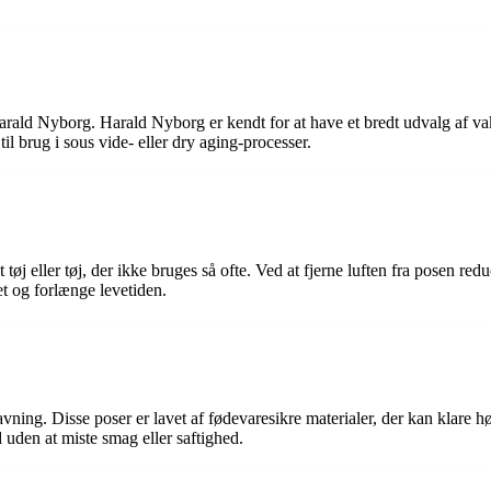
ald Nyborg. Harald Nyborg er kendt for at have et bredt udvalg af vaku
til brug i sous vide- eller dry aging-processer.
tøj eller tøj, der ikke bruges så ofte. Ved at fjerne luften fra posen red
et og forlænge levetiden.
vning. Disse poser er lavet af fødevaresikre materialer, der kan klare høj
 uden at miste smag eller saftighed.