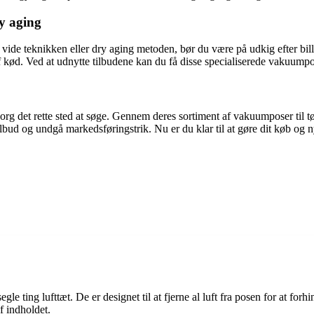
y aging
vide teknikken eller dry aging metoden, bør du være på udkig efter bil
 kød. Ved at udnytte tilbudene kan du få disse specialiserede vakuumpo
rg det rette sted at søge. Gennem deres sortiment af vakuumposer til tøj
ud og undgå markedsføringstrik. Nu er du klar til at gøre dit køb og ny
e ting lufttæt. De er designet til at fjerne al luft fra posen for at forhin
f indholdet.