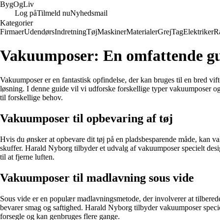
Byg
Og
Liv
Log på
Tilmeld nu
Nyhedsmail
Kategorier
Firmaer
Udendørs
Indretning
Tøj
Maskiner
Materialer
Grej
Tag
Elektriker
R
Vakuumposer: En omfattende guid
Vakuumposer er en fantastisk opfindelse, der kan bruges til en bred vi
løsning. I denne guide vil vi udforske forskellige typer vakuumposer 
til forskellige behov.
Vakuumposer til opbevaring af tøj
Hvis du ønsker at opbevare dit tøj på en pladsbesparende måde, kan vak
skuffer. Harald Nyborg tilbyder et udvalg af vakuumposer specielt desig
til at fjerne luften.
Vakuumposer til madlavning sous vide
Sous vide er en populær madlavningsmetode, der involverer at tilberede 
bevarer smag og saftighed. Harald Nyborg tilbyder vakuumposer specielt
forsegle og kan genbruges flere gange.