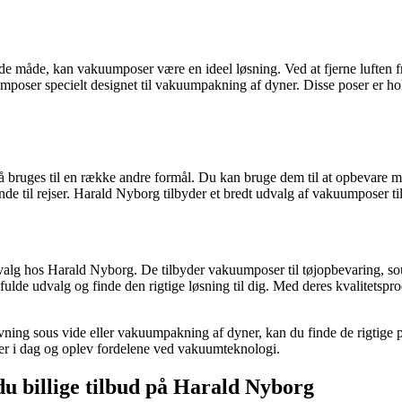
nde måde, kan vakuumposer være en ideel løsning. Ved at fjerne luften
mposer specielt designet til vakuumpakning af dyner. Disse poser er ho
bruges til en række andre formål. Du kan bruge dem til at opbevare ma
de til rejser. Harald Nyborg tilbyder et bredt udvalg af vakuumposer til 
 udvalg hos Harald Nyborg. De tilbyder vakuumposer til tøjopbevaring
 fulde udvalg og finde den rigtige løsning til dig. Med deres kvalitets
vning sous vide eller vakuumpakning af dyner, kan du finde de rigtige 
er i dag og oplev fordelene ved vakuumteknologi.
du billige tilbud på Harald Nyborg