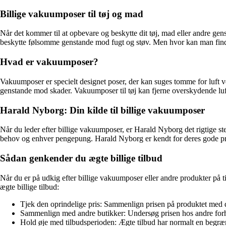
Billige vakuumposer til tøj og mad
Når det kommer til at opbevare og beskytte dit tøj, mad eller andre g
beskytte følsomme genstande mod fugt og støv. Men hvor kan man finde 
Hvad er vakuumposer?
Vakuumposer er specielt designet poser, der kan suges tomme for luft v
genstande mod skader. Vakuumposer til tøj kan fjerne overskydende luf
Harald Nyborg: Din kilde til billige vakuumposer
Når du leder efter billige vakuumposer, er Harald Nyborg det rigtige st
behov og enhver pengepung. Harald Nyborg er kendt for deres gode pris
Sådan genkender du ægte billige tilbud
Når du er på udkig efter billige vakuumposer eller andre produkter på ti
ægte billige tilbud:
Tjek den oprindelige pris: Sammenlign prisen på produktet med de
Sammenlign med andre butikker: Undersøg prisen hos andre forhan
Hold øje med tilbudsperioden: Ægte tilbud har normalt en begrænse