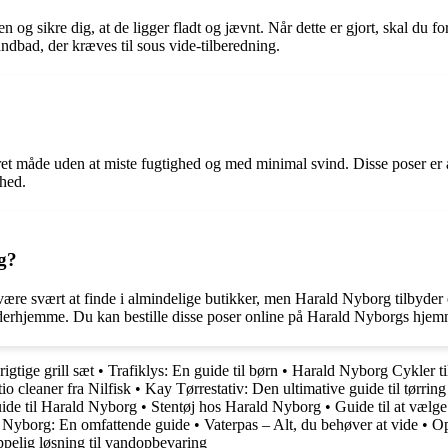
osen og sikre dig, at de ligger fladt og jævnt. Når dette er gjort, skal
ndbad, der kræves til sous vide-tilberedning.
et måde uden at miste fugtighed og med minimal svind. Disse poser er ånd
rhed.
g?
 svært at finde i almindelige butikker, men Harald Nyborg tilbyder et u
derhjemme. Du kan bestille disse poser online på Harald Nyborgs hjemme
igtige grill sæt
•
Trafiklys: En guide til børn
•
Harald Nyborg Cykler ti
io cleaner fra Nilfisk
•
Kay Tørrestativ: Den ultimative guide til tørring 
ide til Harald Nyborg
•
Stentøj hos Harald Nyborg
•
Guide til at vælg
d Nyborg: En omfattende guide
•
Vaterpas – Alt, du behøver at vide
•
Op
elig løsning til vandopbevaring