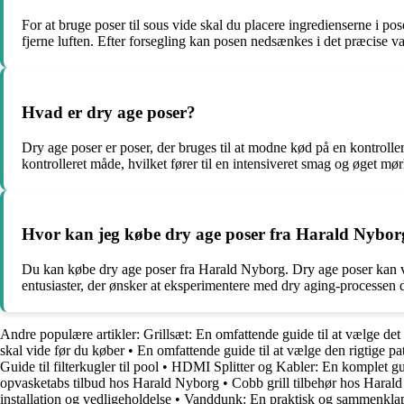
For at bruge poser til sous vide skal du placere ingredienserne i p
fjerne luften. Efter forsegling kan posen nedsænkes i det præcise va
Hvad er dry age poser?
Dry age poser er poser, der bruges til at modne kød på en kontroller
kontrolleret måde, hvilket fører til en intensiveret smag og øget mø
Hvor kan jeg købe dry age poser fra Harald Nybor
Du kan købe dry age poser fra Harald Nyborg. Dry age poser kan være
entusiaster, der ønsker at eksperimentere med dry aging-processen 
Andre populære artikler:
Grillsæt: En omfattende guide til at vælge det r
skal vide før du køber
•
En omfattende guide til at vælge den rigtige pat
Guide til filterkugler til pool
•
HDMI Splitter og Kabler: En komplet gu
opvasketabs tilbud hos Harald Nyborg
•
Cobb grill tilbehør hos Haral
installation og vedligeholdelse
•
Vanddunk: En praktisk og sammenklapp