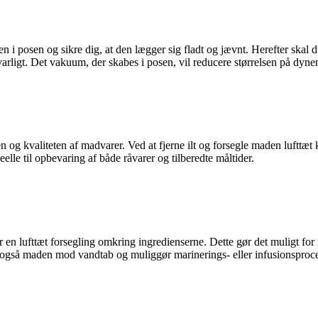
en i posen og sikre dig, at den lægger sig fladt og jævnt. Herefter ska
rsvarligt. Det vakuum, der skabes i posen, vil reducere størrelsen på d
en og kvaliteten af madvarer. Ved at fjerne ilt og forsegle maden luftt
le til opbevaring af både råvarer og tilberedte måltider.
r en lufttæt forsegling omkring ingredienserne. Dette gør det muligt for
også maden mod vandtab og muliggør marinerings- eller infusionsproce