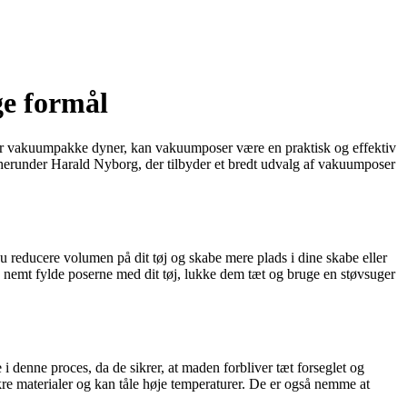
ge formål
eller vakuumpakke dyner, kan vakuumposer være en praktisk og effektiv
 herunder Harald Nyborg, der tilbyder et bredt udvalg af vakuumposer
u reducere volumen på dit tøj og skabe mere plads i dine skabe eller
n nemt fylde poserne med dit tøj, lukke dem tæt og bruge en støvsuger
 denne proces, da de sikrer, at maden forbliver tæt forseglet og
kre materialer og kan tåle høje temperaturer. De er også nemme at