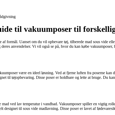
ådgivning
e til vakuumposer til forskelli
fte af formål. Uanset om du vil opbevare tøj, tilberede mad sous vide 
og deres anvendelser. Vi vil også se på, hvor du kan købe vakuumposer,
uumposer være en ideel løsning. Ved at fjerne luften fra poserne kan d
net til tøjopbevaring. Disse poser er holdbare og lette at bruge. Du ka
mad ved lav temperatur i vandbad. Vakuumposer spiller en vigtig rolle i
 designet til sous vide madlavning. Disse poser er lavet af fødevaresi