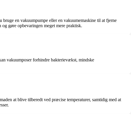
l du bruge en vakuumpumpe eller en vakuumemaskine til at fjerne
ynen og gøre opbevaringen meget mere praktisk.
æt kan vakuumposer forhindre bakterievækst, mindske
 maden at blive tilberedt ved præcise temperaturer, samtidig med at
sser.