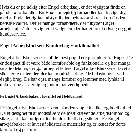
Hvis du er på udkig efter Engel arbejdstøj, er det vigtigt at finde en
pålidelig forhandler. En Engel arbejdstøj forhandler kan hjælpe dig
med at finde det rigtige udstyr til dine behov og sikre, at du får den
bedste kvalitet. Der er mange forhandlere, der tilbyder Engel
arbejdstøj, så det er vigtigt at vælge en, der har et bredt udvalg og god
kundeservice.
Engel Arbejdsbukser: Komfort og Funktionalitet
Engel arbejdsbukser er et af de mest populære produkter fra Engel. De
er designet til at være både komfortable og funktionelle og har mange
smarte detaljer, der gør arbejdet lettere. Engel arbejdsbukser er lavet af
slidstærke materialer, der kan modstå slid og tåle belastningen ved
daglig brug. De har også mange lommer og lommer med lynlås til
opbevaring af værktøj og andre nødvendigheder.
Fe Engel Arbejdsbukser: Kvalitet og Holdbarhed
Fe Engel arbejdsbukser er kendt for deres høje kvalitet og holdbarhed.
De er designet til at modstå selv de mest krævende arbejdsforhold og
sikre, at du kan udføre dit arbejde effektivt og sikkert. Fe Engel
arbejdsbukser er lavet af slidstærke materialer og er kendt for deres
komfort og pasform.