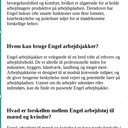
bevægelsesfrihed og komfort, hvilket er afgørende for at holde
arbejdstagere produktive på arbejdspladsen. Derudover har
Engel bukser ofte smarte funktioner som flere lommer,
knæbeskyttelse og justerbare taljer for at imødekomme
forskellige behov.
Hvem kan bruge Engel arbejdsjakker?
Engel arbejdsjakker er velegnede til en bred vifte af erhverv og
arbejdsforhold. De er ideelle til professionelle inden for
industrien, byggeri, håndværk, landbrug og meget mere.
Arbejdsjakkerne er designet til at modstå krævende miljøer, og
de giver brugerne beskyttelse mod vejret og potentielle farer på
arbejdspladsen. Uanset om du arbejder udendørs eller
indendørs, kan du finde en passende Engel arbejdsjakke.
Hvad er forskellen mellem Engel arbejdstøj til
mænd og kvinder?
Engel arbejdstøj til mænd og kvinder kan have nogle forskelle i