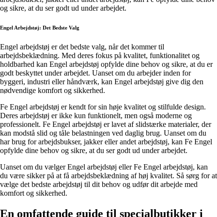
og sikre, at du ser godt ud under arbejdet.
Engel Arbejdstøj: Det Bedste Valg
Engel arbejdstøj er det bedste valg, når det kommer til
arbejdsbeklædning. Med deres fokus på kvalitet, funktionalitet og
holdbarhed kan Engel arbejdstøj opfylde dine behov og sikre, at du er
godt beskyttet under arbejdet. Uanset om du arbejder inden for
byggeri, industri eller håndværk, kan Engel arbejdstøj give dig den
nødvendige komfort og sikkerhed.
Fe Engel arbejdstøj er kendt for sin høje kvalitet og stilfulde design.
Deres arbejdstøj er ikke kun funktionelt, men også moderne og
professionelt. Fe Engel arbejdstøj er lavet af slidstærke materialer, der
kan modstå slid og tåle belastningen ved daglig brug. Uanset om du
har brug for arbejdsbukser, jakker eller andet arbejdstøj, kan Fe Engel
opfylde dine behov og sikre, at du ser godt ud under arbejdet.
Uanset om du vælger Engel arbejdstøj eller Fe Engel arbejdstøj, kan
du være sikker på at få arbejdsbeklædning af høj kvalitet. Så sørg for at
vælge det bedste arbejdstøj til dit behov og udfør dit arbejde med
komfort og sikkerhed.
En omfattende guide til specialbutikker i