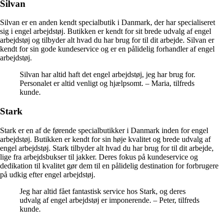
Silvan
Silvan er en anden kendt specialbutik i Danmark, der har specialiseret
sig i engel arbejdstøj. Butikken er kendt for sit brede udvalg af engel
arbejdstøj og tilbyder alt hvad du har brug for til dit arbejde. Silvan er
kendt for sin gode kundeservice og er en pålidelig forhandler af engel
arbejdstøj.
Silvan har altid haft det engel arbejdstøj, jeg har brug for.
Personalet er altid venligt og hjælpsomt. – Maria, tilfreds
kunde.
Stark
Stark er en af de førende specialbutikker i Danmark inden for engel
arbejdstøj. Butikken er kendt for sin høje kvalitet og brede udvalg af
engel arbejdstøj. Stark tilbyder alt hvad du har brug for til dit arbejde,
lige fra arbejdsbukser til jakker. Deres fokus på kundeservice og
dedikation til kvalitet gør dem til en pålidelig destination for forbrugere
på udkig efter engel arbejdstøj.
Jeg har altid fået fantastisk service hos Stark, og deres
udvalg af engel arbejdstøj er imponerende. – Peter, tilfreds
kunde.