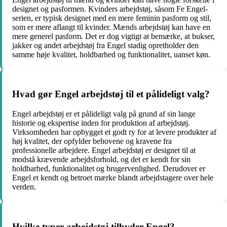
designet og pasformen. Kvinders arbejdstøj, såsom Fe Engel-
serien, er typisk designet med en mere feminin pasform og stil,
som er mere aflangt til kvinder. Mænds arbejdstøj kan have en
mere generel pasform. Det er dog vigtigt at bemærke, at bukser,
jakker og andet arbejdstøj fra Engel stadig opretholder den
samme høje kvalitet, holdbarhed og funktionalitet, uanset køn.
Hvad gør Engel arbejdstøj til et pålideligt valg?
Engel arbejdstøj er et pålideligt valg på grund af sin lange
historie og ekspertise inden for produktion af arbejdstøj.
Virksomheden har opbygget et godt ry for at levere produkter af
høj kvalitet, der opfylder behovene og kravene fra
professionelle arbejdere. Engel arbejdstøj er designet til at
modstå krævende arbejdsforhold, og det er kendt for sin
holdbarhed, funktionalitet og brugervenlighed. Derudover er
Engel et kendt og betroet mærke blandt arbejdstagere over hele
verden.
Hvilke typer arbejdstøj tilbyder Engel?