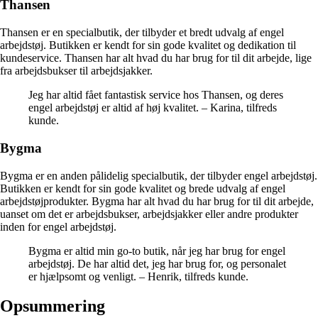
Thansen
Thansen er en specialbutik, der tilbyder et bredt udvalg af engel
arbejdstøj. Butikken er kendt for sin gode kvalitet og dedikation til
kundeservice. Thansen har alt hvad du har brug for til dit arbejde, lige
fra arbejdsbukser til arbejdsjakker.
Jeg har altid fået fantastisk service hos Thansen, og deres
engel arbejdstøj er altid af høj kvalitet. – Karina, tilfreds
kunde.
Bygma
Bygma er en anden pålidelig specialbutik, der tilbyder engel arbejdstøj.
Butikken er kendt for sin gode kvalitet og brede udvalg af engel
arbejdstøjprodukter. Bygma har alt hvad du har brug for til dit arbejde,
uanset om det er arbejdsbukser, arbejdsjakker eller andre produkter
inden for engel arbejdstøj.
Bygma er altid min go-to butik, når jeg har brug for engel
arbejdstøj. De har altid det, jeg har brug for, og personalet
er hjælpsomt og venligt. – Henrik, tilfreds kunde.
Opsummering