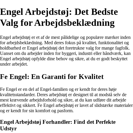
Engel Arbejdstøj: Det Bedste
Valg for Arbejdsbeklædning
Engel arbejdstøj er et af de mest pålidelige og populære mærker inden
for arbejdsbeklædning. Med deres fokus på kvalitet, funktionalitet og
holdbarhed er Engel arbejdstøj det foretrukne valg for mange fagfolk.
Uanset om du arbejder inden for byggeri, industri eller håndværk, kan
Engel arbejdstøj opfylde dine behov og sikre, at du er godt beskyttet
under arbejdet.
Fe Engel: En Garanti for Kvalitet
Fe Engel er en del af Engel-familien og er kendt for deres høje
kvalitetsstandarder. Deres arbejdstøj er designet til at modstå selv de
mest krævende arbejdsforhold og sikre, at du kan udføre dit arbejde
effektivt og sikkert. Fe Engel arbejdstøj er lavet af slidstærke materialer
og er kendt for sin komfort og pasform.
Engel Arbejdstøj Forhandler: Find det Perfekte
Udstyr