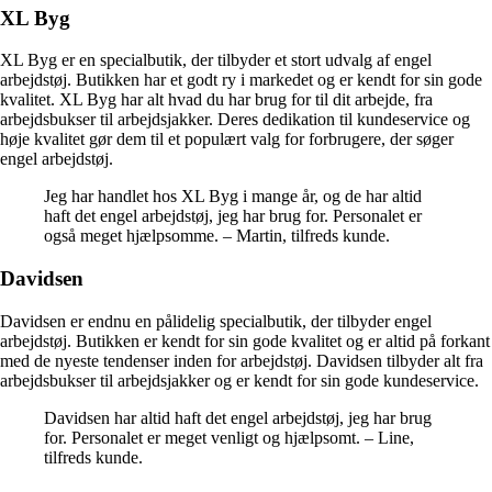
XL Byg
XL Byg er en specialbutik, der tilbyder et stort udvalg af engel
arbejdstøj. Butikken har et godt ry i markedet og er kendt for sin gode
kvalitet. XL Byg har alt hvad du har brug for til dit arbejde, fra
arbejdsbukser til arbejdsjakker. Deres dedikation til kundeservice og
høje kvalitet gør dem til et populært valg for forbrugere, der søger
engel arbejdstøj.
Jeg har handlet hos XL Byg i mange år, og de har altid
haft det engel arbejdstøj, jeg har brug for. Personalet er
også meget hjælpsomme. – Martin, tilfreds kunde.
Davidsen
Davidsen er endnu en pålidelig specialbutik, der tilbyder engel
arbejdstøj. Butikken er kendt for sin gode kvalitet og er altid på forkant
med de nyeste tendenser inden for arbejdstøj. Davidsen tilbyder alt fra
arbejdsbukser til arbejdsjakker og er kendt for sin gode kundeservice.
Davidsen har altid haft det engel arbejdstøj, jeg har brug
for. Personalet er meget venligt og hjælpsomt. – Line,
tilfreds kunde.