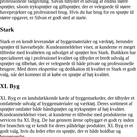
professionelle rådgivning. Silvan tilbyder et udvalg af endnu større
sprøjter, såsom tryksprøjter og giftsprøjter, der er velegnede til større
haveprojekter og professionel brug. Hvis du har brug for en sprøjte til
større opgaver, er Silvan et godt sted at starte.
Stark
Stark er en kendt leverandør af byggematerialer og værktøj, herunder
sprøjter til havearbejde. Kundeanmeldelser viser, at kunderne er meget
tilfredse med kvaliteten og udvalget af sprøjter hos Stark. Butikken har
specialiseret sig i professionel kvalitet og tilbyder et bredt udvalg af
sprøjter og tilbehør, der er velegnede til både private og professionelle
brugere. Med deres ekspertise og dedikation til kvalitet er Stark et godt
valg, når det kommer til at købe en sprøjte af høj kvalitet.
XL Byg
XL Byg er en landsdækkende kæde af byggemarkeder, der tilbyder et
omfattende udvalg af byggematerialer og værktøj. Deres sortiment af
sprøjter omfatter både håndsprøjter og tryksprøjter af høj kvalitet.
Kundeanmeldelser viser, at kunderne er tilfredse med produkterne og
servicen fra XL Byg. De har gennem årene opbygget et godt ry inden
for branchen og er kendt for deres pålidelige produkter. XL Byg er et
godt valg, hvis du leder efter en sprøjte, der er både holdbar og
brugervenlig.