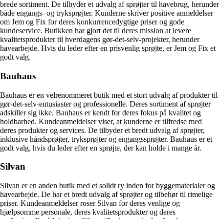
brede sortiment. De tilbyder et udvalg af sprøjter til havebrug, herunder
både engangs- og tryksprøjter. Kunderne skriver positive anmeldelser
om Jem og Fix for deres konkurrencedygtige priser og gode
kundeservice. Butikken har gjort det til deres mission at levere
kvalitetsprodukter til hverdagens gør-det-selv-projekter, herunder
havearbejde. Hvis du leder efter en prisvenlig sprøjte, er Jem og Fix et
godt valg.
Bauhaus
Bauhaus er en velrenommeret butik med et stort udvalg af produkter til
gør-det-selv-entusiaster og professionelle. Deres sortiment af sprøjter
adskiller sig ikke. Bauhaus er kendt for deres fokus på kvalitet og
holdbarhed. Kundeanmeldelser viser, at kunderne er tilfredse med
deres produkter og services. De tilbyder et bredt udvalg af sprøjter,
inklusive håndsprøjter, tryksprøjter og engangssprøjter. Bauhaus er et
godt valg, hvis du leder efter en sprøjte, der kan holde i mange år.
Silvan
Silvan er en anden butik med et solidt ry inden for byggematerialer og
havearbejde. De har et bredt udvalg af sprøjter og tilbehør til rimelige
priser. Kundeanmeldelser roser Silvan for deres venlige og
hjælpsomme personale, deres kvalitetsprodukter og deres