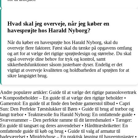
Hvad skal jeg overveje, når jeg køber en
havesprøjte hos Harald Nyborg?
Når du køber en havesprøjte hos Harald Nyborg, skal du
overveje flere faktorer. Først skal du tænke på opgavens omfang
og art for at vælge det rigtige sprøjtedesign og størrelse. Du skal
også overveje dine behov for tryk og kontrol, samt
sikkerhedsfunktioner såsom justerbare dyser. Endelig er det
vigtigt at overveje kvaliteten og holdbarheden af ​​sprøjten for at
sikre langsigtet brug.
Andre populære artikler:
Guide til at vælge det rigtige parasolovertræk
•
Kompostbeholder – En guide til at vælge den rigtige beholder
•
Gamerstol: En guide til at finde den bedste gamerstol tilbud
•
Capri
Sun: Den Perfekte Tørstslukker til Børn
•
Guide til brug af træbor og
langt træbor
•
Teaktræsolie fra Harald Nyborg: En omfattende guide
•
Svæverammer – Den perfekte ramme til dit lærredsmaleri
•
Tænger:
En guide til tangsæt og deres anvendelser
•
Hårdttræsbriketter: En
omfattende guide til køb og brug
•
Guide til valg af armatur til
badeværelset
•
Minidrivhuse – En praktisk løsning til haveentusiaster
•