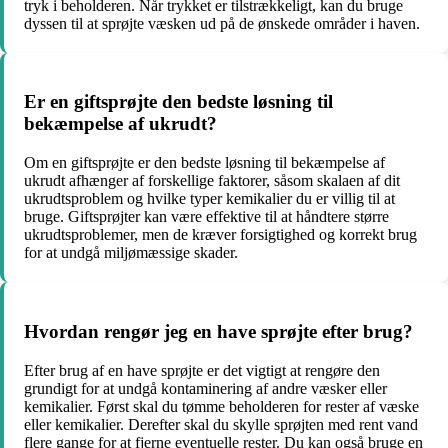
tryk i beholderen. Når trykket er tilstrækkeligt, kan du bruge
dyssen til at sprøjte væsken ud på de ønskede områder i haven.
Er en giftsprøjte den bedste løsning til
bekæmpelse af ukrudt?
Om en giftsprøjte er den bedste løsning til bekæmpelse af
ukrudt afhænger af forskellige faktorer, såsom skalaen af ​​dit
ukrudtsproblem og hvilke typer kemikalier du er villig til at
bruge. Giftsprøjter kan være effektive til at håndtere større
ukrudtsproblemer, men de kræver forsigtighed og korrekt brug
for at undgå miljømæssige skader.
Hvordan rengør jeg en have sprøjte efter brug?
Efter brug af en have sprøjte er det vigtigt at rengøre den
grundigt for at undgå kontaminering af andre væsker eller
kemikalier. Først skal du tømme beholderen for rester af væske
eller kemikalier. Derefter skal du skylle sprøjten med rent vand
flere gange for at fjerne eventuelle rester. Du kan også bruge en