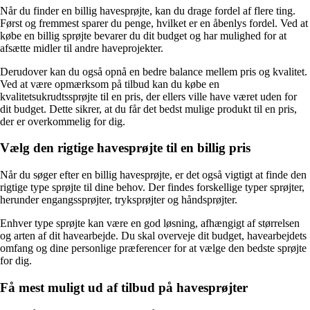
Når du finder en billig havesprøjte, kan du drage fordel af flere ting.
Først og fremmest sparer du penge, hvilket er en åbenlys fordel. Ved at
købe en billig sprøjte bevarer du dit budget og har mulighed for at
afsætte midler til andre haveprojekter.
Derudover kan du også opnå en bedre balance mellem pris og kvalitet.
Ved at være opmærksom på tilbud kan du købe en
kvalitetsukrudtssprøjte til en pris, der ellers ville have været uden for
dit budget. Dette sikrer, at du får det bedst mulige produkt til en pris,
der er overkommelig for dig.
Vælg den rigtige havesprøjte til en billig pris
Når du søger efter en billig havesprøjte, er det også vigtigt at finde den
rigtige type sprøjte til dine behov. Der findes forskellige typer sprøjter,
herunder engangssprøjter, tryksprøjter og håndsprøjter.
Enhver type sprøjte kan være en god løsning, afhængigt af størrelsen
og arten af ​​dit havearbejde. Du skal overveje dit budget, havearbejdets
omfang og dine personlige præferencer for at vælge den bedste sprøjte
for dig.
Få mest muligt ud af tilbud på havesprøjter