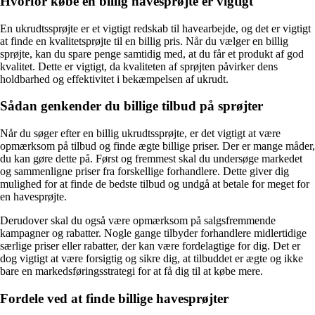
Hvorfor købe en billig havesprøjte er vigtigt
En ukrudtssprøjte er et vigtigt redskab til havearbejde, og det er vigtigt
at finde en kvalitetsprøjte til en billig pris. Når du vælger en billig
sprøjte, kan du spare penge samtidig med, at du får et produkt af god
kvalitet. Dette er vigtigt, da kvaliteten af sprøjten påvirker dens
holdbarhed og effektivitet i bekæmpelsen af ​​ukrudt.
Sådan genkender du billige tilbud på sprøjter
Når du søger efter en billig ukrudtssprøjte, er det vigtigt at være
opmærksom på tilbud og finde ægte billige priser. Der er mange måder,
du kan gøre dette på. Først og fremmest skal du undersøge markedet
og sammenligne priser fra forskellige forhandlere. Dette giver dig
mulighed for at finde de bedste tilbud og undgå at betale for meget for
en havesprøjte.
Derudover skal du også være opmærksom på salgsfremmende
kampagner og rabatter. Nogle gange tilbyder forhandlere midlertidige
særlige priser eller rabatter, der kan være fordelagtige for dig. Det er
dog vigtigt at være forsigtig og sikre dig, at tilbuddet er ægte og ikke
bare en markedsføringsstrategi for at få dig til at købe mere.
Fordele ved at finde billige havesprøjter