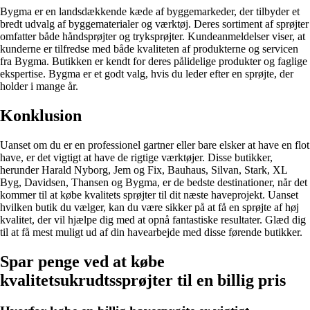
Bygma er en landsdækkende kæde af byggemarkeder, der tilbyder et
bredt udvalg af byggematerialer og værktøj. Deres sortiment af sprøjter
omfatter både håndsprøjter og tryksprøjter. Kundeanmeldelser viser, at
kunderne er tilfredse med både kvaliteten af produkterne og servicen
fra Bygma. Butikken er kendt for deres pålidelige produkter og faglige
ekspertise. Bygma er et godt valg, hvis du leder efter en sprøjte, der
holder i mange år.
Konklusion
Uanset om du er en professionel gartner eller bare elsker at have en flot
have, er det vigtigt at have de rigtige værktøjer. Disse butikker,
herunder Harald Nyborg, Jem og Fix, Bauhaus, Silvan, Stark, XL
Byg, Davidsen, Thansen og Bygma, er de bedste destinationer, når det
kommer til at købe kvalitets sprøjter til dit næste haveprojekt. Uanset
hvilken butik du vælger, kan du være sikker på at få en sprøjte af høj
kvalitet, der vil hjælpe dig med at opnå fantastiske resultater. Glæd dig
til at få mest muligt ud af din havearbejde med disse førende butikker.
Spar penge ved at købe
kvalitetsukrudtssprøjter til en billig pris