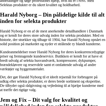
anbefalinger og søge professionel hjælp, hvis du er i tvivl. Med
Selektas produkter er du sikret kvalitet og holdbarhed.
Harald Nyborg – Din pålidelige kilde til alt
inden for selekta produkter
Harald Nyborg er en af de mest anerkendte detailhandlere i Danmark
og er kendt for deres store udvalg inden for selekta produkter. Med en
historie, der strækker sig tilbage til 1904, har Harald Nyborg opnået en
solid position på markedet og nyder et strålende ry blandt kunderne.
Kundeanmeldelser roser Harald Nyborg for deres konkurrencedygtige
priser og fremragende kundeservice. Butikken er kendt for at have et
bredt udvalg af selekta husvandværk, kompressorer, dykpumper,
brændekløvere og reservdele samt et omfattende udvalg af andre
værktøjer og byggematerialer.
Det, der gør Harald Nyborg til et ideelt rejsemål for forbrugere på
udkig efter selekta produkter, er deres brede sortiment og ekspertise.
De tilbyder også rådgivning og vejledning til at hjælpe kunderne med
at træffe det rigtige valg.
Jem og Fix – Dit valg for kvalitet og