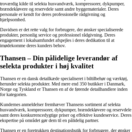
troværdig kilde til selekta husvandværk, kompressorer, dykpumper,
brændekløvere og reservdele samt andre byggematerialer. Deres
personale er kendt for deres professionelle rådgivning og
hjælpsomhed.
Davidsen er det rette valg for forbrugere, der ønsker specialiserede
produkter, personlig service og professionel rådgivning. Deres
engagement i lokalsamfundet afspejles i deres dedikation til at
imødekomme deres kunders behov.
Thansen – Din pålidelige leverandør af
selekta produkter i høj kvalitet
Thansen er en dansk detailkæde specialiseret i biltilbehør og værktøj,
herunder selekta produkter. Med mere end 350 butikker i Danmark,
Norge og Tyskland er Thansen en af de førende detailhandlere inden
for kategorien.
Kundernes anmeldelser fremhæver Thansens sortiment af selekta
husvandværk, kompressorer, dykpumper, brændekløvere og reservdele
samt deres konkurrencedygtige priser og effektive kundeservice. Deres
ekspertise på området gør dem til en pålidelig partner.
Thansen er en foretrukken destinationsbutik for forbrugere, der ønsker