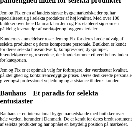
pålidelighed inden for selekta produkter
Jem og Fix er en af landets største byggemarkedskæder og har
specialiseret sig i selekta produkter af høj kvalitet. Med over 100
butikker over hele Danmark har Jem og Fix etableret sig som en
pålidelig leverandør af værktøjer og byggematerialer.
Kundernes anmeldelser roser Jem og Fix for deres brede udvalg af
selekta produkter og deres kompetente personale. Butikken er kendt
for deres selekta husvandværk, kompressorer, dykpumper,
brændekløvere og reservdele, der imødekommer ethvert behov inden
for kategorien.
Jem og Fix er et optimalt valg for forbrugere, der værdsætter kvalitet,
pålidelighed og konkurrencedygtige priser. Deres dedikerede personale
giver også professionel vejledning og assistance til deres kunder.
Bauhaus – Et paradis for selekta
entusiaster
Bauhaus er en international byggemarkedskæde med butikker over
hele verden, herunder i Danmark. De er kendt for deres bredt sortiment
af selekta produkter og har opnået en betydelig position på markedet.