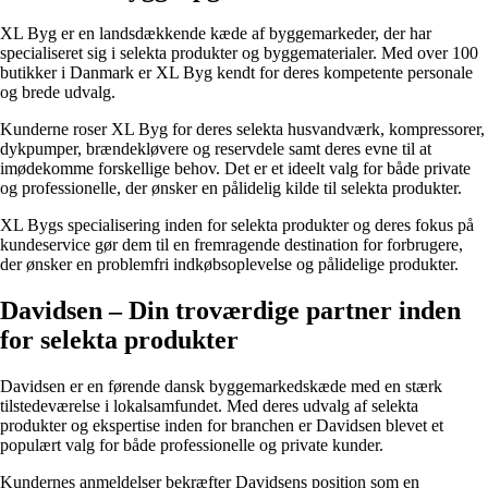
XL Byg er en landsdækkende kæde af byggemarkeder, der har
specialiseret sig i selekta produkter og byggematerialer. Med over 100
butikker i Danmark er XL Byg kendt for deres kompetente personale
og brede udvalg.
Kunderne roser XL Byg for deres selekta husvandværk, kompressorer,
dykpumper, brændekløvere og reservdele samt deres evne til at
imødekomme forskellige behov. Det er et ideelt valg for både private
og professionelle, der ønsker en pålidelig kilde til selekta produkter.
XL Bygs specialisering inden for selekta produkter og deres fokus på
kundeservice gør dem til en fremragende destination for forbrugere,
der ønsker en problemfri indkøbsoplevelse og pålidelige produkter.
Davidsen – Din troværdige partner inden
for selekta produkter
Davidsen er en førende dansk byggemarkedskæde med en stærk
tilstedeværelse i lokalsamfundet. Med deres udvalg af selekta
produkter og ekspertise inden for branchen er Davidsen blevet et
populært valg for både professionelle og private kunder.
Kundernes anmeldelser bekræfter Davidsens position som en