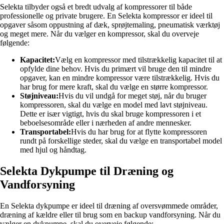
Selekta tilbyder også et bredt udvalg af kompressorer til både
professionelle og private brugere. En Selekta kompressor er ideel til
opgaver såsom oppustning af dæk, sprøjtemaling, pneumatisk værktøj
og meget mere. Når du vælger en kompressor, skal du overveje
følgende:
Kapacitet:
Vælg en kompressor med tilstrækkelig kapacitet til at
opfylde dine behov. Hvis du primært vil bruge den til mindre
opgaver, kan en mindre kompressor være tilstrækkelig. Hvis du
har brug for mere kraft, skal du vælge en større kompressor.
Støjniveau:
Hvis du vil undgå for meget støj, når du bruger
kompressoren, skal du vælge en model med lavt støjniveau.
Dette er især vigtigt, hvis du skal bruge kompressoren i et
beboelsesområde eller i nærheden af andre mennesker.
Transportabel:
Hvis du har brug for at flytte kompressoren
rundt på forskellige steder, skal du vælge en transportabel model
med hjul og håndtag.
Selekta Dykpumpe til Dræning og
Vandforsyning
En Selekta dykpumpe er ideel til dræning af oversvømmede områder,
dræning af kældre eller til brug som en backup vandforsyning. Når du
vælger en dykpumpe, skal du overveje følgende: