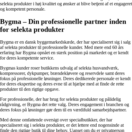
selekta produkter i høj kvalitet og ønsker at blive betjent af et engageret
og kompetent personale.
Bygma – Din professionelle partner inden
for selekta produkter
Bygma er en dansk byggemarkedskæde, der har specialiseret sig i salg
af selekta produkter til professionelle kunder. Med mere end 60 års
erfaring har Bygma opnået en stærk position på markedet og er kendt
for deres kompetente service.
Bygmas kunder roser butikkens udvalg af selekta husvandværk,
kompressorer, dykpumper, brændekløvere og reservdele samt deres
fokus på professionelle løsninger. Deres dedikerede personale er kendt
for deres ekspertise og deres evne til at hjælpe med at finde de rette
produkter til den rigtige opgave.
For professionelle, der har brug for selekta produkter og pålidelig
rådgivning, er Bygma det rette valg. Deres engagement i branchen og
deres fokus på løsninger gør dem til en værdifuld samarbejdspartner.
Med denne omfattende oversigt over specialbutikker, der har
specialiseret sig i selekta produkter, er det lettere end nogensinde at
finde den rigtige butik til dine behov. Uanset om du er privatperson