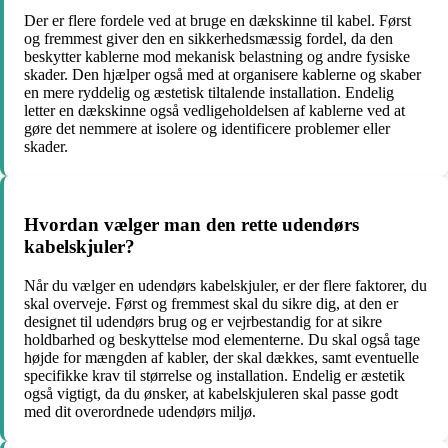
Der er flere fordele ved at bruge en dækskinne til kabel. Først
og fremmest giver den en sikkerhedsmæssig fordel, da den
beskytter kablerne mod mekanisk belastning og andre fysiske
skader. Den hjælper også med at organisere kablerne og skaber
en mere ryddelig og æstetisk tiltalende installation. Endelig
letter en dækskinne også vedligeholdelsen af kablerne ved at
gøre det nemmere at isolere og identificere problemer eller
skader.
Hvordan vælger man den rette udendørs
kabelskjuler?
Når du vælger en udendørs kabelskjuler, er der flere faktorer, du
skal overveje. Først og fremmest skal du sikre dig, at den er
designet til udendørs brug og er vejrbestandig for at sikre
holdbarhed og beskyttelse mod elementerne. Du skal også tage
højde for mængden af kabler, der skal dækkes, samt eventuelle
specifikke krav til størrelse og installation. Endelig er æstetik
også vigtigt, da du ønsker, at kabelskjuleren skal passe godt
med dit overordnede udendørs miljø.