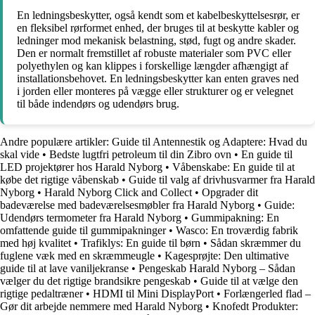
En ledningsbeskytter, også kendt som et kabelbeskyttelsesrør, er
en fleksibel rørformet enhed, der bruges til at beskytte kabler og
ledninger mod mekanisk belastning, stød, fugt og andre skader.
Den er normalt fremstillet af robuste materialer som PVC eller
polyethylen og kan klippes i forskellige længder afhængigt af
installationsbehovet. En ledningsbeskytter kan enten graves ned
i jorden eller monteres på vægge eller strukturer og er velegnet
til både indendørs og udendørs brug.
Andre populære artikler:
Guide til Antennestik og Adaptere: Hvad du
skal vide
•
Bedste lugtfri petroleum til din Zibro ovn
•
En guide til
LED projektører hos Harald Nyborg
•
Våbenskabe: En guide til at
købe det rigtige våbenskab
•
Guide til valg af drivhusvarmer fra Harald
Nyborg
•
Harald Nyborg Click and Collect
•
Opgrader dit
badeværelse med badeværelsesmøbler fra Harald Nyborg
•
Guide:
Udendørs termometer fra Harald Nyborg
•
Gummipakning: En
omfattende guide til gummipakninger
•
Wasco: En troværdig fabrik
med høj kvalitet
•
Trafiklys: En guide til børn
•
Sådan skræmmer du
fuglene væk med en skræmmeugle
•
Kagesprøjte: Den ultimative
guide til at lave vaniljekranse
•
Pengeskab Harald Nyborg – Sådan
vælger du det rigtige brandsikre pengeskab
•
Guide til at vælge den
rigtige pedaltræner
•
HDMI til Mini DisplayPort
•
Forlængerled flad –
Gør dit arbejde nemmere med Harald Nyborg
•
Knofedt Produkter: