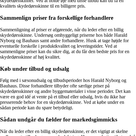
skydedørsskinner. Ved at holde øje med disse tilbud kan du få en
kvalitets skydedørsskinne til en billigere pris.
Sammenlign priser fra forskellige forhandlere
Sammenligning af priser er afgørende, når du leder efter en billig
skydedørsskinne. Undersøg omhyggeligt priserne hos både Harald
Nyborg og Bauhaus samt andre forhandlere. Husk at tage højde for
eventuelle forskelle i produktkvalitet og leveringstider. Ved at
sammenligne priser kan du sikre dig, at du får den bedste pris for en
skydedørsskinne af høj kvalitet.
Køb under tilbud og udsalg
Følg med i sæsonudsalg og tilbudsperioder hos Harald Nyborg og
Bauhaus. Disse forhandlere tilbyder ofte særlige priser på
skydedørsskinner og andre byggematerialer i visse perioder. Det kan
være en god idé at vente på et tilbud eller udsalg, hvis du ikke har
presserende behov for en skydedørsskinne. Ved at købe under en
sådan periode kan du spare betydeligt.
Sådan undgår du fælder for markedsgimmicks
Når du leder efter en billig skydedørsskinne, er det vigtigt at skelne