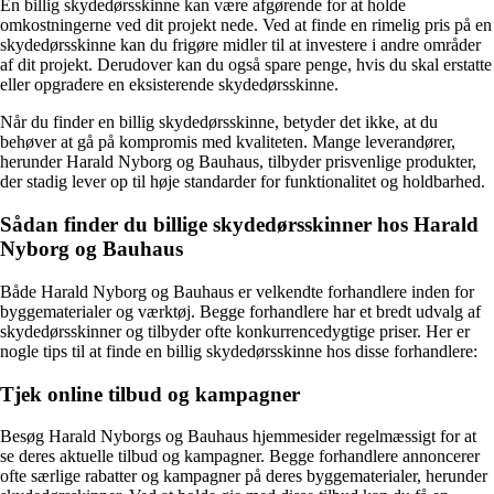
En billig skydedørsskinne kan være afgørende for at holde
omkostningerne ved dit projekt nede. Ved at finde en rimelig pris på en
skydedørsskinne kan du frigøre midler til at investere i andre områder
af dit projekt. Derudover kan du også spare penge, hvis du skal erstatte
eller opgradere en eksisterende skydedørsskinne.
Når du finder en billig skydedørsskinne, betyder det ikke, at du
behøver at gå på kompromis med kvaliteten. Mange leverandører,
herunder Harald Nyborg og Bauhaus, tilbyder prisvenlige produkter,
der stadig lever op til høje standarder for funktionalitet og holdbarhed.
Sådan finder du billige skydedørsskinner hos Harald
Nyborg og Bauhaus
Både Harald Nyborg og Bauhaus er velkendte forhandlere inden for
byggematerialer og værktøj. Begge forhandlere har et bredt udvalg af
skydedørsskinner og tilbyder ofte konkurrencedygtige priser. Her er
nogle tips til at finde en billig skydedørsskinne hos disse forhandlere:
Tjek online tilbud og kampagner
Besøg Harald Nyborgs og Bauhaus hjemmesider regelmæssigt for at
se deres aktuelle tilbud og kampagner. Begge forhandlere annoncerer
ofte særlige rabatter og kampagner på deres byggematerialer, herunder