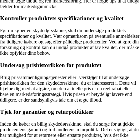
mellem ægte tilbud og ren markedsføring. Her er nogle tips til at undgå
fælder for markedsgimmicks:
Kontroller produktets specifikationer og kvalitet
Før du køber en skydedørsskinne, skal du undersøge produktets
specifikationer og kvalitet. Vær opmærksom på eventuelle anmeldelser
fra tidligere købere og søg efter pålidelige producenter. Ved at gøre din
forskning og kontrol kan du undgå produkter af lav kvalitet, der måske
ikke opfylder dine behov.
Undersøg prishistorikken for produktet
Brug prissammenligningstjenester eller -værktøjer til at undersøge
prishistorikken for den skydedørsskinne, du er interesseret i. Dette vil
hjælpe dig med at afgøre, om den aktuelle pris er en reel rabat eller
bare en markedsføringsstrategi. Hvis prisen er betydeligt lavere end
tidligere, er der sandsynligvis tale om et ægte tilbud.
Tjek for garantier og returpolitikker
Inden du køber en billig skydedørsskinne, skal du sørge for at tjekke
producentens garanti og forhandlerens returpolitik. Det er vigtigt, at du
har mulighed for at returnere eller erstatte produktet, hvis det ikke