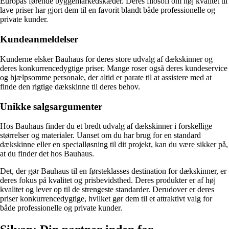
Europas førende byggemarkedskæder. Deres filosofi om høj kvalitet til
lave priser har gjort dem til en favorit blandt både professionelle og
private kunder.
Kundeanmeldelser
Kunderne elsker Bauhaus for deres store udvalg af dækskinner og
deres konkurrencedygtige priser. Mange roser også deres kundeservice
og hjælpsomme personale, der altid er parate til at assistere med at
finde den rigtige dækskinne til deres behov.
Unikke salgsargumenter
Hos Bauhaus finder du et bredt udvalg af dækskinner i forskellige
størrelser og materialer. Uanset om du har brug for en standard
dækskinne eller en specialløsning til dit projekt, kan du være sikker på,
at du finder det hos Bauhaus.
Det, der gør Bauhaus til en førsteklasses destination for dækskinner, er
deres fokus på kvalitet og prisbevidsthed. Deres produkter er af høj
kvalitet og lever op til de strengeste standarder. Derudover er deres
priser konkurrencedygtige, hvilket gør dem til et attraktivt valg for
både professionelle og private kunder.