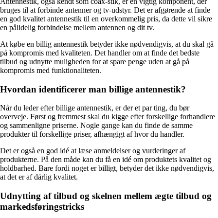
Antennestik, også kendt som coax-stik, er en vigtig komponent, der
bruges til at forbinde antenner og tv-udstyr. Det er afgørende at finde
en god kvalitet antennestik til en overkommelig pris, da dette vil sikre
en pålidelig forbindelse mellem antennen og dit tv.
At købe en billig antennestik betyder ikke nødvendigvis, at du skal gå
på kompromis med kvaliteten. Det handler om at finde det bedste
tilbud og udnytte muligheden for at spare penge uden at gå på
kompromis med funktionaliteten.
Hvordan identificerer man billige antennestik?
Når du leder efter billige antennestik, er der et par ting, du bør
overveje. Først og fremmest skal du kigge efter forskellige forhandlere
og sammenligne priserne. Nogle gange kan du finde de samme
produkter til forskellige priser, afhængigt af hvor du handler.
Det er også en god idé at læse anmeldelser og vurderinger af
produkterne. På den måde kan du få en idé om produktets kvalitet og
holdbarhed. Bare fordi noget er billigt, betyder det ikke nødvendigvis,
at det er af dårlig kvalitet.
Udnytting af tilbud og skelnen mellem ægte tilbud og
markedsføringstricks