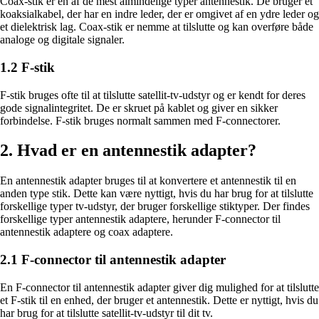
Coax-stik er en af de mest almindelige typer antennestik. De bruger et
koaksialkabel, der har en indre leder, der er omgivet af en ydre leder og
et dielektrisk lag. Coax-stik er nemme at tilslutte og kan overføre både
analoge og digitale signaler.
1.2 F-stik
F-stik bruges ofte til at tilslutte satellit-tv-udstyr og er kendt for deres
gode signalintegritet. De er skruet på kablet og giver en sikker
forbindelse. F-stik bruges normalt sammen med F-connectorer.
2. Hvad er en antennestik adapter?
En antennestik adapter bruges til at konvertere et antennestik til en
anden type stik. Dette kan være nyttigt, hvis du har brug for at tilslutte
forskellige typer tv-udstyr, der bruger forskellige stiktyper. Der findes
forskellige typer antennestik adaptere, herunder F-connector til
antennestik adaptere og coax adaptere.
2.1 F-connector til antennestik adapter
En F-connector til antennestik adapter giver dig mulighed for at tilslutte
et F-stik til en enhed, der bruger et antennestik. Dette er nyttigt, hvis du
har brug for at tilslutte satellit-tv-udstyr til dit tv.