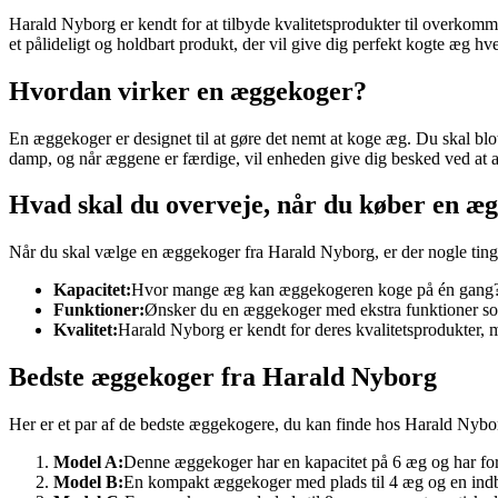
Harald Nyborg er kendt for at tilbyde kvalitetsprodukter til overkom
et pålideligt og holdbart produkt, der vil give dig perfekt kogte æg hv
Hvordan virker en æggekoger?
En æggekoger er designet til at gøre det nemt at koge æg. Du skal 
damp, og når æggene er færdige, vil enheden give dig besked ved at a
Hvad skal du overveje, når du køber en æ
Når du skal vælge en æggekoger fra Harald Nyborg, er der nogle ting
Kapacitet:
Hvor mange æg kan æggekogeren koge på én gang? V
Funktioner:
Ønsker du en æggekoger med ekstra funktioner so
Kvalitet:
Harald Nyborg er kendt for deres kvalitetsprodukter, 
Bedste æggekoger fra Harald Nyborg
Her er et par af de bedste æggekogere, du kan finde hos Harald Nybo
Model A:
Denne æggekoger har en kapacitet på 6 æg og har for
Model B:
En kompakt æggekoger med plads til 4 æg og en ind