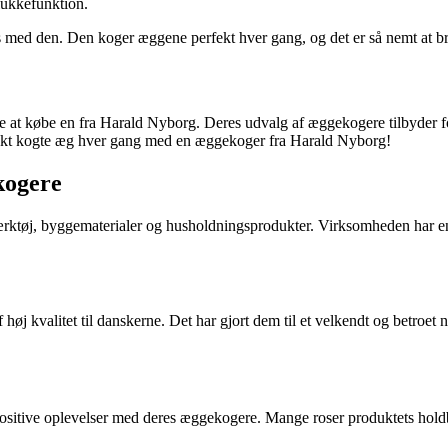
lukkefunktion.
s med den. Den koger æggene perfekt hver gang, og det er så nemt at br
e at købe en fra Harald Nyborg. Deres udvalg af æggekogere tilbyder for
rfekt kogte æg hver gang med en æggekoger fra Harald Nyborg!
kogere
ktøj, byggematerialer og husholdningsprodukter. Virksomheden har en la
høj kvalitet til danskerne. Det har gjort dem til et velkendt og betroet
ositive oplevelser med deres æggekogere. Mange roser produktets holdb