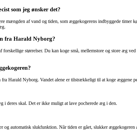
cist som jeg ønsker det?
ustere mængden af vand og tiden, som æggekogerens indbyggede timer kø
æg.
ren fra Harald Nyborg?
f forskellige størrelser. Du kan koge små, mellemstore og store æg ved 
i æggekogeren?
en fra Harald Nyborg. Vandet alene er tilstrækkeligt til at koge æggene pe
 i deres skal. Det er ikke muligt at lave pocherede æg i den.
r og automatisk slukfunktion. Når tiden er gået, slukker æggekogeren 