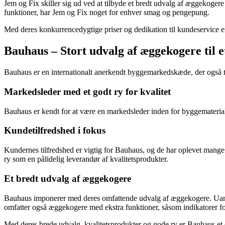
Jem og Fix skiller sig ud ved at tilbyde et bredt udvalg af æggekogere
funktioner, har Jem og Fix noget for enhver smag og pengepung.
Med deres konkurrencedygtige priser og dedikation til kundeservice er
Bauhaus – Stort udvalg af æggekogere til 
Bauhaus er en internationalt anerkendt byggemarkedskæde, der også 
Markedsleder med et godt ry for kvalitet
Bauhaus er kendt for at være en markedsleder inden for byggematerialer
Kundetilfredshed i fokus
Kundernes tilfredshed er vigtig for Bauhaus, og de har oplevet mange
ry som en pålidelig leverandør af kvalitetsprodukter.
Et bredt udvalg af æggekogere
Bauhaus imponerer med deres omfattende udvalg af æggekogere. Uanset 
omfatter også æggekogere med ekstra funktioner, såsom indikatorer 
Med deres brede udvalg, kvalitetsprodukter og gode ry er Bauhaus et op