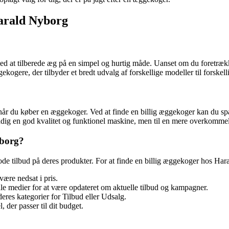
Harald Nyborg
 at tilberede æg på en simpel og hurtig måde. Uanset om du foretræk
gere, der tilbyder et bredt udvalg af forskellige modeller til forskelli
å, når du køber en æggekoger. Ved at finde en billig æggekoger kan du s
tadig en god kvalitet og funktionel maskine, men til en mere overkommel
yborg?
de tilbud på deres produkter. For at finde en billig æggekoger hos Hara
ære nedsat i pris.
le medier for at være opdateret om aktuelle tilbud og kampagner.
es kategorier for Tilbud eller Udsalg.
der passer til dit budget.