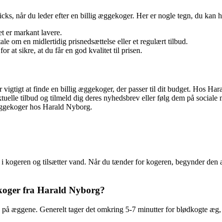
cks, når du leder efter en billig æggekoger. Her er nogle tegn, du kan 
t er markant lavere.
ale om en midlertidig prisnedsættelse eller et regulært tilbud.
at sikre, at du får en god kvalitet til prisen.
vigtigt at finde en billig æggekoger, der passer til dit budget. Hos Ha
elle tilbud og tilmeld dig deres nyhedsbrev eller følg dem på sociale me
 æggekoger hos Harald Nyborg.
 kogeren og tilsætter vand. Når du tænder for kogeren, begynder den at
ekoger fra Harald Nyborg?
en på æggene. Generelt tager det omkring 5-7 minutter for blødkogte æ