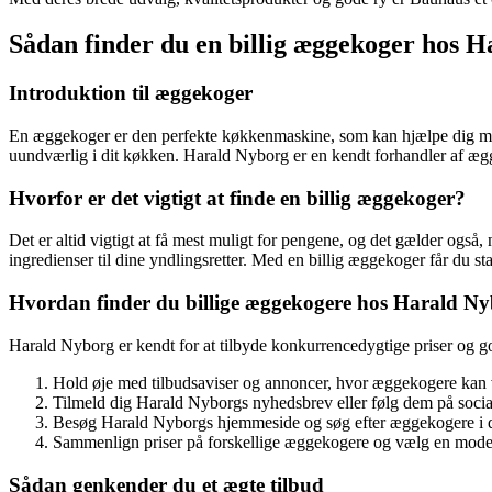
Sådan finder du en billig æggekoger hos 
Introduktion til æggekoger
En æggekoger er den perfekte køkkenmaskine, som kan hjælpe dig med
uundværlig i dit køkken. Harald Nyborg er en kendt forhandler af æggeko
Hvorfor er det vigtigt at finde en billig æggekoger?
Det er altid vigtigt at få mest muligt for pengene, og det gælder ogs
ingredienser til dine yndlingsretter. Med en billig æggekoger får du s
Hvordan finder du billige æggekogere hos Harald N
Harald Nyborg er kendt for at tilbyde konkurrencedygtige priser og go
Hold øje med tilbudsaviser og annoncer, hvor æggekogere kan v
Tilmeld dig Harald Nyborgs nyhedsbrev eller følg dem på socia
Besøg Harald Nyborgs hjemmeside og søg efter æggekogere i der
Sammenlign priser på forskellige æggekogere og vælg en model, 
Sådan genkender du et ægte tilbud