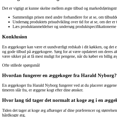
Det er vigtigt at kunne skelne mellem ægte tilbud og markedsføringstri
Sammenlign prisen med andre forhandlere for at se, om tilbudde
Undersøg produktets prisudvikling over tid for at se, om der er t
Læs produktanmeldelser og undersøg produktspecifikationerne for 
Konklusion
En æggekoger kan være et uundværligt redskab i dit køkken, og det er 
og gode tilbud på æggekogere. Sørg for at være opdateret om deres aktu
være sikker på at få mest muligt for pengene, når du køber en billig
Ofte stillede spørgsmål
Hvordan fungerer en æggekoger fra Harald Nyborg?
En æggekoger fra Harald Nyborg fungerer ved at du placerer æggene i
timeren slår fra, er æggene kogt efter dine ønsker.
Hvor lang tid tager det normalt at koge æg i en ægg
Tiden det tager at koge æg afhænger af dine præferencer og størrels
hårdkogte æg.