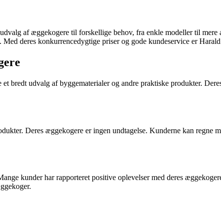
t udvalg af æggekogere til forskellige behov, fra enkle modeller til m
ehov. Med deres konkurrencedygtige priser og gode kundeservice er Harald
gere
de et bredt udvalg af byggematerialer og andre praktiske produkter. Der
produkter. Deres æggekogere er ingen undtagelse. Kunderne kan regne med
 Mange kunder har rapporteret positive oplevelser med deres æggekogere
æggekoger.