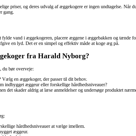
melige priser, og deres udvalg af æggekogere er ingen undtagelse. Når 
er gang.
blot fylde vand i æggekogeren, placere æggene i æggebakken og tænde f
fgive en lyd. Det er en simpel og effektiv måde at koge æg på.
ggekoger fra Harald Nyborg?
, du bør overveje:
ælg en æggekoger, der passer til dit behov.
m indbygget æggeur eller forskellige hårdhedsniveauer?
men det skader aldrig at læse anmeldelser og undersøge produktet nærm
rg:
skellige hårdhedsniveauer at vælge imellem.
bygget æggeur.