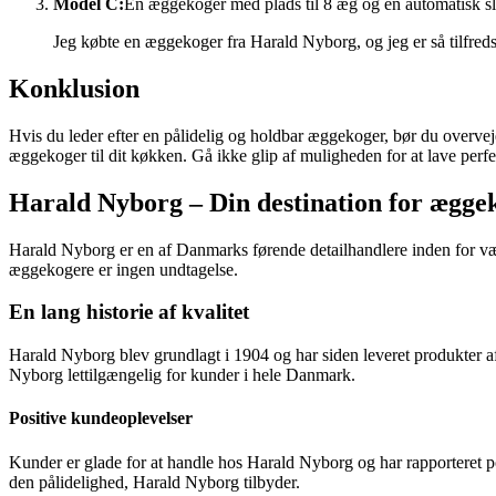
Model C:
En æggekoger med plads til 8 æg og en automatisk s
Jeg købte en æggekoger fra Harald Nyborg, og jeg er så tilfred
Konklusion
Hvis du leder efter en pålidelig og holdbar æggekoger, bør du overvej
æggekoger til dit køkken. Gå ikke glip af muligheden for at lave pe
Harald Nyborg – Din destination for ægge
Harald Nyborg er en af Danmarks førende detailhandlere inden for vær
æggekogere er ingen undtagelse.
En lang historie af kvalitet
Harald Nyborg blev grundlagt i 1904 og har siden leveret produkter af 
Nyborg lettilgængelig for kunder i hele Danmark.
Positive kundeoplevelser
Kunder er glade for at handle hos Harald Nyborg og har rapporteret p
den pålidelighed, Harald Nyborg tilbyder.