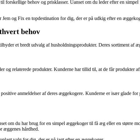
 til forskellige behov og prisklasser. Uanset om du leder efter en simpe
 Jem og Fix en topdestination for dig, der er på udkig efter en æggekog
ethvert behov
tilbyder et bredt udvalg af husholdningsprodukter. Deres sortiment af
 og relaterede produkter. Kunderne har tillid til, at de får produkter a
 positive anmeldelser af deres æggekogere. Kunderne er især glade for 
om du har brug for en simpel æggekoger til få æg eller en større model
for æggenes hårdhed.
lagt valg for dig, der er på jagt efter en æggekoger.