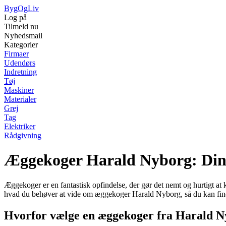
Byg
Og
Liv
Log på
Tilmeld nu
Nyhedsmail
Kategorier
Firmaer
Udendørs
Indretning
Tøj
Maskiner
Materialer
Grej
Tag
Elektriker
Rådgivning
Æggekoger Harald Nyborg: Din 
Æggekoger er en fantastisk opfindelse, der gør det nemt og hurtigt at
hvad du behøver at vide om æggekoger Harald Nyborg, så du kan find
Hvorfor vælge en æggekoger fra Harald 